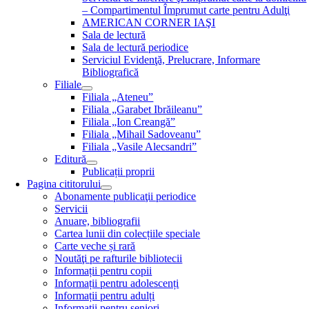
– Compartimentul Împrumut carte pentru Adulţi
AMERICAN CORNER IAŞI
Sala de lectură
Sala de lectură periodice
Serviciul Evidenţă, Prelucrare, Informare
Bibliografică
Filiale
Filiala „Ateneu”
Filiala „Garabet Ibrăileanu”
Filiala „Ion Creangă”
Filiala „Mihail Sadoveanu”
Filiala „Vasile Alecsandri”
Editură
Publicații proprii
Pagina cititorului
Abonamente publicaţii periodice
Servicii
Anuare, bibliografii
Cartea lunii din colecțiile speciale
Carte veche și rară
Noutăţi pe rafturile bibliotecii
Informații pentru copii
Informații pentru adolescenți
Informații pentru adulți
Informații pentru seniori