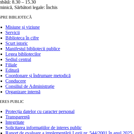
bătă: 8.30 – 15.30
inică, Sărbători legale: Închis
SPRE BIBLIOTECĂ
Misiune şi viziune
Servicii
Biblioteca în cifre
Scurt istoric
Manifestul bibliotecii publice
Legea bibliotecilor
Sediul central
Filiale
Editură
Coordonare și îndrumare metodică
Conducere
Consiliul de Administrație
Organizare internă
ERES PUBLIC
Protecția datelor cu caracter personal
Transparență
Integritate
Solicitarea informaţiilor de interes public
Raport de evaluare a implementării Legii nr. 544/2001 în anul 2025