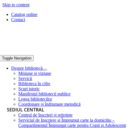
Skip to content
Catalog online
Contact
Toggle Navigation
Despre bibliotecă
Misiune şi viziune
Servicii
Biblioteca în cifre
Scurt istoric
Manifestul bibliotecii publice
Legea bibliotecilor
Coordonare și îndrumare metodică
SEDIUL CENTRAL
Centrul de înscrieri și referințe
Serviciul de Inscriere şi Împrumut carte la domiciliu –
Compartimentul Împrumut carte pentru Copii şi Adolescenţi