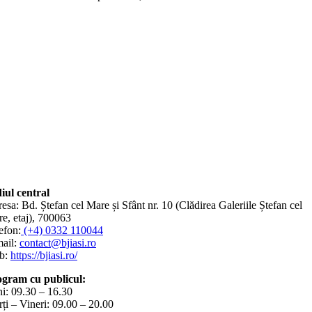
iul central
esa: Bd. Ștefan cel Mare și Sfânt nr. 10 (Clădirea Galeriile Ștefan cel
e, etaj), 700063
efon:
(+4) 0332 110044
ail:
contact@bjiasi.ro
b:
https://bjiasi.ro/
gram cu publicul:
i: 09.30 – 16.30
ți – Vineri: 09.00 – 20.00