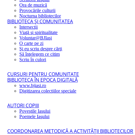
Ora de muzică
Provocările culturii
Nocturna bibliotecilor
BIBLIOTECA ŞI COMUNITATEA
Intersecţii
Viaţă şi spiritualitate
Voluntar@BJIaşi
O carte pe zi
Şi eu scriu despre cărţi
Să înţelegem ce citim
Scriu în culori
CURSURI PENTRU COMUNITATE
BIBLIOTECA ÎN EPOCA DIGITALĂ
www.bjiasi.ro
Digitizarea colecţiilor speciale
AUTORI COPIII
Poveştile Iaşului
Poemele Iaşului
COORDONAREA METODICĂ A ACTIVITĂŢII BIBLIOTECILOR