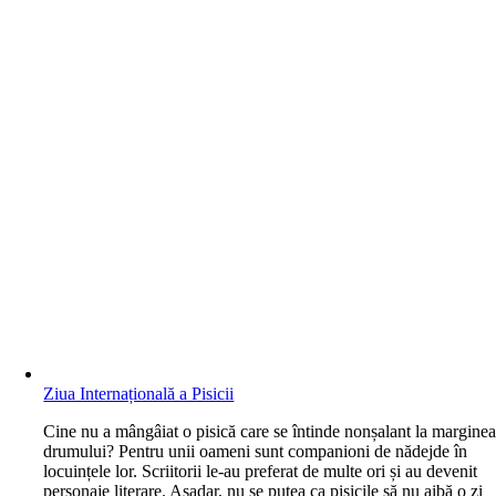
Ziua Internațională a Pisicii
C
ine nu a mângâiat o pisică care se întinde nonșalant la margine
drumului? Pentru unii oameni sunt companioni de nădejde în
locuințele lor. Scriitorii le-au preferat de multe ori și au devenit
personaje literare. Așadar, nu se putea ca pisicile să nu aibă o zi