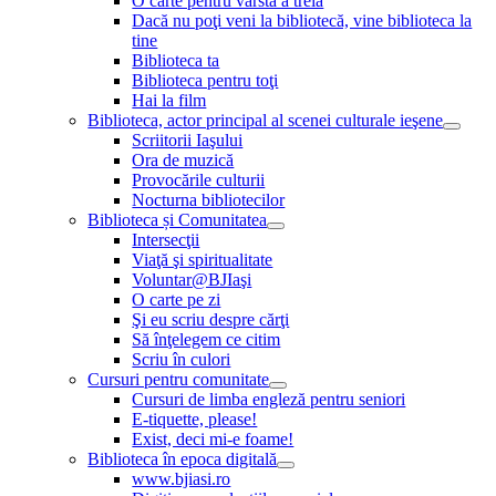
O carte pentru vârsta a treia
Dacă nu poţi veni la bibliotecă, vine biblioteca la
tine
Biblioteca ta
Biblioteca pentru toţi
Hai la film
Biblioteca, actor principal al scenei culturale ieşene
Scriitorii Iaşului
Ora de muzică
Provocările culturii
Nocturna bibliotecilor
Biblioteca și Comunitatea
Intersecţii
Viaţă şi spiritualitate
Voluntar@BJIaşi
O carte pe zi
Şi eu scriu despre cărţi
Să înţelegem ce citim
Scriu în culori
Cursuri pentru comunitate
Cursuri de limba engleză pentru seniori
E-tiquette, please!
Exist, deci mi-e foame!
Biblioteca în epoca digitală
www.bjiasi.ro