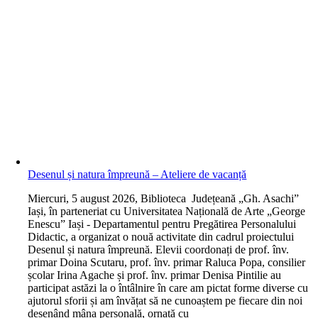
Desenul și natura împreună – Ateliere de vacanță
M
iercuri, 5 august 2026, Biblioteca Județeană „Gh. Asachi”
Iași, în parteneriat cu Universitatea Națională de Arte „George
Enescu” Iași - Departamentul pentru Pregătirea Personalului
Didactic, a organizat o nouă activitate din cadrul proiectului
Desenul și natura împreună. Elevii coordonați de prof. înv.
primar Doina Scutaru, prof. înv. primar Raluca Popa, consilier
școlar Irina Agache și prof. înv. primar Denisa Pintilie au
participat astăzi la o întâlnire în care am pictat forme diverse cu
ajutorul sforii și am învățat să ne cunoaștem pe fiecare din noi
desenând mâna personală, ornată cu