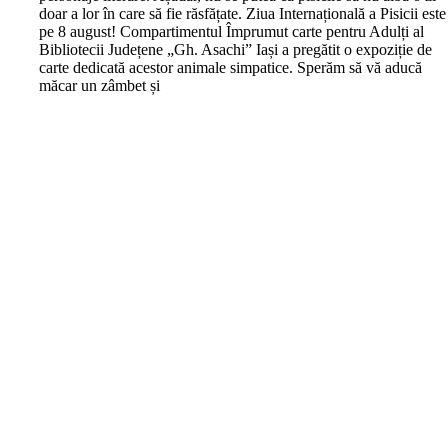
doar a lor în care să fie răsfățate. Ziua Internațională a Pisicii este
pe 8 august! Compartimentul Împrumut carte pentru Adulți al
Bibliotecii Județene „Gh. Asachi” Iași a pregătit o expoziție de
carte dedicată acestor animale simpatice. Sperăm să vă aducă
măcar un zâmbet și