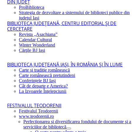
DIN JUDEŢ
ProBiblioteca
Strategia de dezvoltare a sistemului de biblioteci publice din
judeţul Iaşi
BIBLIOTECA JUDEŢEANĂ, CENTRU EDITORIAL ŞI DE
CERCETARE
Revista „Asachiana”
Calendar Cultural
Winter Wonderland
Cărţile BJ Iaşi
BIBLIOTECA JUDEŢEANĂ IAŞI, ÎN ROMÂNIA ŞI ÎN LUME
Carte şi tradiţie românească
Carte românească pretutindeni
Conferințele BJ Iași
Cât de departe e America?
La Izvoarele Înţelepciunii
FESTIVALUL TEODORENII
Festivalul Teodorenii
www.teodorenii.ro
Perfecţionarea şi diversificarea fondului de documente şi a
serviciilor de bibliotecă