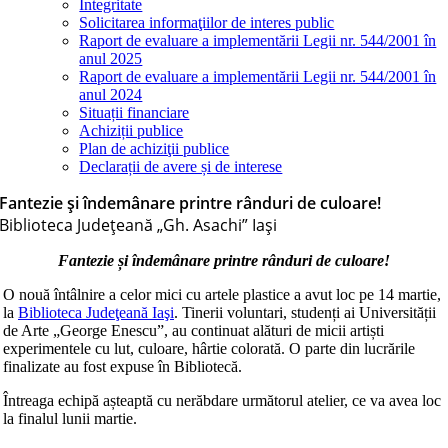
Integritate
Solicitarea informaţiilor de interes public
Raport de evaluare a implementării Legii nr. 544/2001 în
anul 2025
Raport de evaluare a implementării Legii nr. 544/2001 în
anul 2024
Situații financiare
Achiziții publice
Plan de achiziţii publice
Declarații de avere și de interese
Fantezie și îndemânare printre rânduri de culoare!
Biblioteca Judeţeană „Gh. Asachi” Iaşi
Fantezie și îndemânare printre rânduri de culoare!
O nouă întâlnire a celor mici cu artele plastice a avut loc pe 14 martie,
la
Biblioteca Judeţeană Iaşi
. Tinerii vol
untari, studenți ai Universității
de Arte „George Enescu”, au continuat alături de micii artiști
experimentele cu lut, culoare, hârtie colorată. O parte din lucrările
finalizate au fost expuse în Bibliotecă.
Întreaga echipă așteaptă cu nerăbdare următorul atelier, ce va avea loc
la finalul lunii martie.