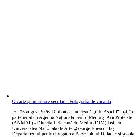
O carte și un arbore secular – Fotografia de vacanță
J
oi, 06 august 2026, Biblioteca Județeană „Gh. Asachi” Iași, în
parteneriat cu Agenția Națională pentru Mediu și Arii Protejate
(ANMAP) - Direcția Județeană de Mediu (DJM) Iași, cu
Universitatea Națională de Arte „George Enescu” Iași -
Departamentul pentru Pregătirea Personalului Didactic și școala