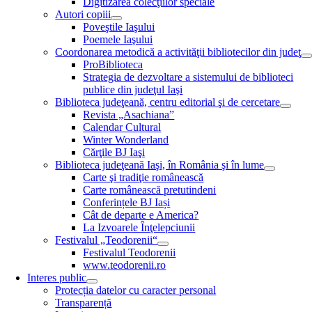
Digitizarea colecţiilor speciale
Autori copiii
Poveştile Iaşului
Poemele Iaşului
Coordonarea metodică a activităţii bibliotecilor din judeţ
ProBiblioteca
Strategia de dezvoltare a sistemului de biblioteci
publice din judeţul Iaşi
Biblioteca judeţeană, centru editorial şi de cercetare
Revista „Asachiana”
Calendar Cultural
Winter Wonderland
Cărţile BJ Iaşi
Biblioteca judeţeană Iaşi, în România şi în lume
Carte şi tradiţie românească
Carte românească pretutindeni
Conferințele BJ Iași
Cât de departe e America?
La Izvoarele Înţelepciunii
Festivalul „Teodorenii“
Festivalul Teodorenii
www.teodorenii.ro
Interes public
Protecția datelor cu caracter personal
Transparență