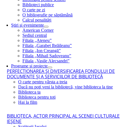
Biblioteci publice
O carte pe zi
O bibliografie pe săptămână
Calcul penalități
Ştiri şi evenimente
American Corner
Sediul central
Filiala „Ateneu”
Filiala „Garabet Ibrăileanu”
Filiala „Ion Creangă”
Filiala „Mihail Sadoveanu”
Filiala „Vasile Alecsandri”
Programe şi proiecte
PERFECŢIONAREA ŞI DIVERSIFICAREA FONDULUI DE
DOCUMENTE ŞI A SERVICIILOR DE BIBLIOTECĂ
O carte pentru vârsta a treia
Dacă nu poţi veni la bibliotecă, vine biblioteca la tine
Biblioteca ta
Biblioteca pentru toţi
Hai la film
BIBLIOTECA, ACTOR PRINCIPAL AL SCENEI CULTURALE
IEŞENE
Scriitorii Iaşului