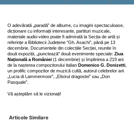
Interes public
O adevărată „paradă” de albume, cu imagini spectaculoase,
dicționare cu informații interesante, partituri muzicale,
materiale audio-video poate fi admirată la Secția de artă și
referințe a Bibliotecii Județene ”Gh. Asachi”, până pe 13
decembrie. Documentele din colecțiile Secției, reunite în
două expoziții, „punctează” două evenimente speciale:
Ziua
Națională a României
(1 decembrie) și împlinirea a 219 ani
de la nașterea compozitorului italian
Domenico G. Donizetti
,
un prolific compozitor de muzică cultă, autorul celebrelor arii
„Lucia di Lammermoor”, „Elixirul dragostei” sau „Don
Pasquale”.
Vă așteptăm să le vizionați!
Articole Similare