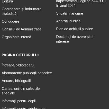
implementării Legii nr. 544/2001
Editură
în anul 2024
Coordonare și îndrumare
Situații financiare
metodică
Achiziții publice
Conducere
Plan de achiziţii publice
Consiliul de Administrație
Declarații de avere și de
Organizare internă
interese
PAGINA CITITORULUI
Întreabă bibliotecarul
Abonamente publicaţii periodice
Anuare, bibliografii
Cartea lunii din colecțiile
speciale
Informații pentru copii
Informații pentru adolescenți