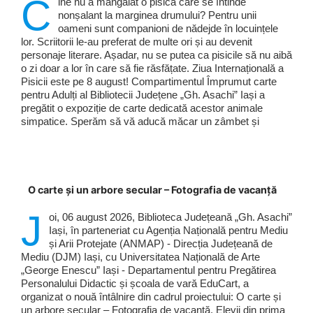
C
ine nu a mângâiat o pisică care se întinde
nonșalant la marginea drumului? Pentru unii
oameni sunt companioni de nădejde în locuințele
lor. Scriitorii le-au preferat de multe ori și au devenit
personaje literare. Așadar, nu se putea ca pisicile să nu aibă
o zi doar a lor în care să fie răsfățate. Ziua Internațională a
Pisicii este pe 8 august! Compartimentul Împrumut carte
pentru Adulți al Bibliotecii Județene „Gh. Asachi” Iași a
pregătit o expoziție de carte dedicată acestor animale
simpatice. Sperăm să vă aducă măcar un zâmbet și
O carte și un arbore secular – Fotografia de vacanță
J
oi, 06 august 2026, Biblioteca Județeană „Gh. Asachi”
Iași, în parteneriat cu Agenția Națională pentru Mediu
și Arii Protejate (ANMAP) - Direcția Județeană de
Mediu (DJM) Iași, cu Universitatea Națională de Arte
„George Enescu” Iași - Departamentul pentru Pregătirea
Personalului Didactic și școala de vară EduCart, a
organizat o nouă întâlnire din cadrul proiectului: O carte și
un arbore secular – Fotografia de vacanță. Elevii din prima