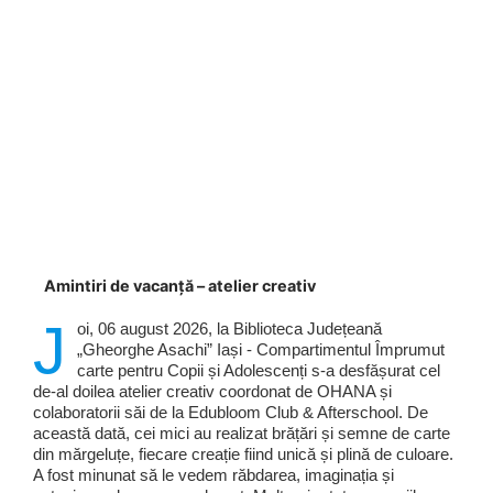
Amintiri de vacanță – atelier creativ
J
oi, 06 august 2026, la Biblioteca Județeană
„Gheorghe Asachi” Iași - Compartimentul Împrumut
carte pentru Copii și Adolescenți s-a desfășurat cel
de-al doilea atelier creativ coordonat de OHANA și
colaboratorii săi de la Edubloom Club & Afterschool. De
această dată, cei mici au realizat brățări și semne de carte
din mărgeluțe, fiecare creație fiind unică și plină de culoare.
A fost minunat să le vedem răbdarea, imaginația și