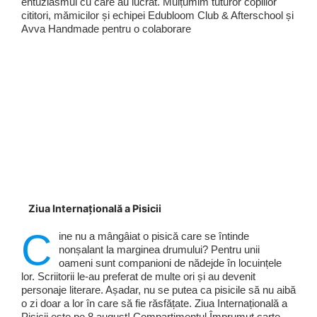
entuziasmul cu care au lucrat. Mulțumim tuturor copiilor
cititori, mămicilor și echipei Edubloom Club & Afterschool și
Avva Handmade pentru o colaborare
Ziua Internațională a Pisicii
C
ine nu a mângâiat o pisică care se întinde
nonșalant la marginea drumului? Pentru unii
oameni sunt companioni de nădejde în locuințele
lor. Scriitorii le-au preferat de multe ori și au devenit
personaje literare. Așadar, nu se putea ca pisicile să nu aibă
o zi doar a lor în care să fie răsfățate. Ziua Internațională a
Pisicii este pe 8 august! Compartimentul Împrumut carte