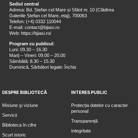
Sediul central
Adresa: Bd. Ștefan cel Mare și Sfânt nr. 10 (Clădirea
Galeriile Ștefan cel Mare, etaj), 700063
Telefon:
(+4) 0332 110044
E-mail:
contact@bjiasi.ro
Web:
https://bjiasi.ro/
Program cu publicul:
Luni: 09.30 – 16.30
Marți – Vineri: 09.00 – 20.00
Sâmbătă: 8.30 – 15.30
Duminică, Sărbători legale: Închis
DESPRE BIBLIOTECĂ
INTERES PUBLIC
Misiune şi viziune
Protecția datelor cu caracter
personal
Servicii
Transparență
Biblioteca în cifre
Integritate
Scurt istoric