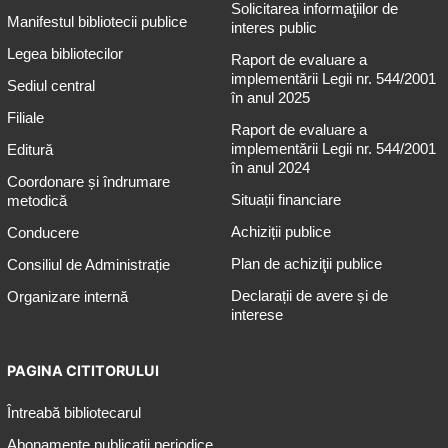
Solicitarea informaţiilor de
Manifestul bibliotecii publice
interes public
Legea bibliotecilor
Raport de evaluare a
implementării Legii nr. 544/2001
Sediul central
în anul 2025
Filiale
Raport de evaluare a
implementării Legii nr. 544/2001
Editură
în anul 2024
Coordonare și îndrumare
Situații financiare
metodică
Achiziții publice
Conducere
Plan de achiziţii publice
Consiliul de Administrație
Declarații de avere și de
Organizare internă
interese
PAGINA CITITORULUI
Întreabă bibliotecarul
Abonamente publicaţii periodice