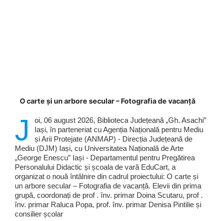
O carte și un arbore secular – Fotografia de vacanță
J
oi, 06 august 2026, Biblioteca Județeană „Gh. Asachi”
Iași, în parteneriat cu Agenția Națională pentru Mediu
și Arii Protejate (ANMAP) - Direcția Județeană de
Mediu (DJM) Iași, cu Universitatea Națională de Arte
„George Enescu” Iași - Departamentul pentru Pregătirea
Personalului Didactic și școala de vară EduCart, a
organizat o nouă întâlnire din cadrul proiectului: O carte și
un arbore secular – Fotografia de vacanță. Elevii din prima
grupă, coordonați de prof . înv. primar Doina Scutaru, prof .
înv. primar Raluca Popa, prof. înv. primar Denisa Pintilie și
consilier școlar