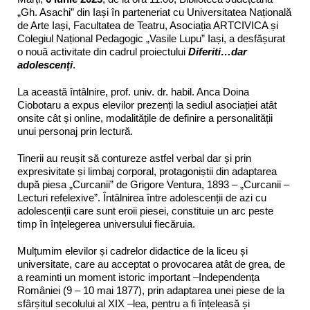
„Gh. Asachi” din Iași în parteneriat cu Universitatea Națională
de Arte Iași, Facultatea de Teatru, Asociația ARTCIVICA și
Colegiul Național Pedagogic „Vasile Lupu” Iași, a desfășurat
o nouă activitate din cadrul proiectului
Diferiti…
dar
adolescenți
.
La această întâlnire, prof. univ. dr. habil. Anca Doina
Ciobotaru a expus elevilor prezenți la sediul asociației atât
onsite cât și online, modalitățile de definire a personalității
unui personaj prin lectură.
Tinerii au reușit să contureze astfel verbal dar și prin
expresivitate și limbaj corporal, protagoniștii din adaptarea
după piesa „Curcanii” de Grigore Ventura, 1893 – „Curcanii –
Lecturi refelexive”. Întâlnirea între adolescenții de azi cu
adolescenții care sunt eroii piesei, constituie un arc peste
timp în înțelegerea universului fiecăruia.
Mulțumim elevilor și cadrelor didactice de la liceu și
universitate, care au acceptat o provocarea atât de grea, de
a reaminti un moment istoric important –Independența
României (9 – 10 mai 1877), prin adaptarea unei piese de la
sfârșitul secolului al XIX –lea, pentru a fi înțeleasă și