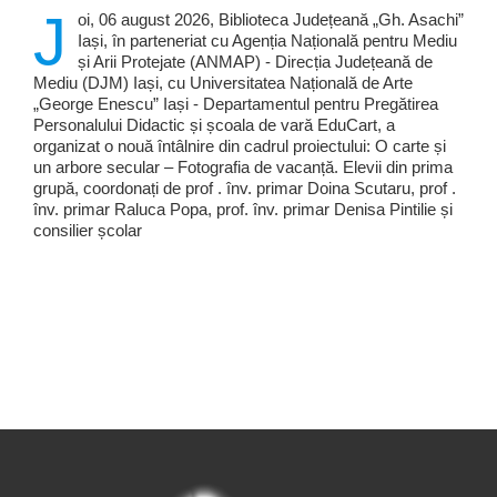
J
oi, 06 august 2026, Biblioteca Județeană „Gh. Asachi”
Iași, în parteneriat cu Agenția Națională pentru Mediu
și Arii Protejate (ANMAP) - Direcția Județeană de
Mediu (DJM) Iași, cu Universitatea Națională de Arte
„George Enescu” Iași - Departamentul pentru Pregătirea
Personalului Didactic și școala de vară EduCart, a
organizat o nouă întâlnire din cadrul proiectului: O carte și
un arbore secular – Fotografia de vacanță. Elevii din prima
grupă, coordonați de prof . înv. primar Doina Scutaru, prof .
înv. primar Raluca Popa, prof. înv. primar Denisa Pintilie și
consilier școlar