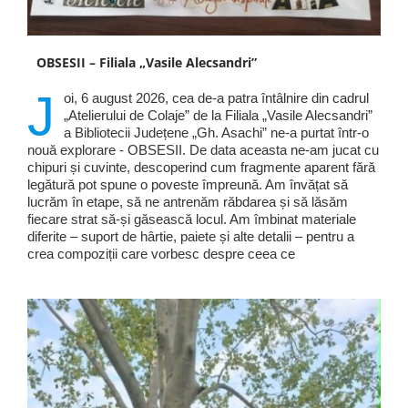
OBSESII – Filiala „Vasile Alecsandri”
J
oi, 6 august 2026, cea de-a patra întâlnire din cadrul
„Atelierului de Colaje” de la Filiala „Vasile Alecsandri”
a Bibliotecii Județene „Gh. Asachi” ne-a purtat într-o
nouă explorare - OBSESII. De data aceasta ne-am jucat cu
chipuri și cuvinte, descoperind cum fragmente aparent fără
legătură pot spune o poveste împreună. Am învățat să
lucrăm în etape, să ne antrenăm răbdarea și să lăsăm
fiecare strat să-și găsească locul. Am îmbinat materiale
diferite – suport de hârtie, paiete și alte detalii – pentru a
crea compoziții care vorbesc despre ceea ce