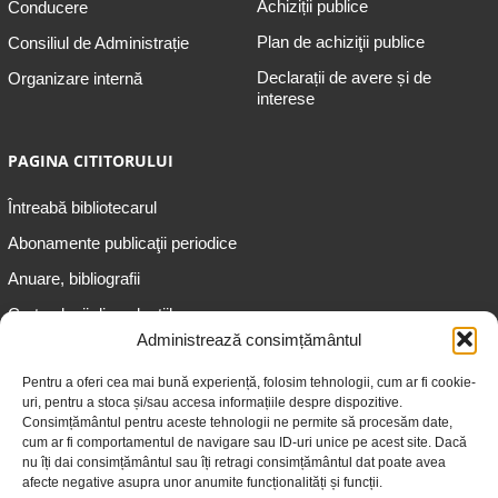
Achiziții publice
Conducere
Plan de achiziţii publice
Consiliul de Administrație
Declarații de avere și de
Organizare internă
interese
PAGINA CITITORULUI
Întreabă bibliotecarul
Abonamente publicaţii periodice
Anuare, bibliografii
Cartea lunii din colecțiile
speciale
Administrează consimțământul
Informații pentru copii
Pentru a oferi cea mai bună experiență, folosim tehnologii, cum ar fi cookie-
uri, pentru a stoca și/sau accesa informațiile despre dispozitive.
Informații pentru adolescenți
Consimțământul pentru aceste tehnologii ne permite să procesăm date,
Informații pentru adulți
cum ar fi comportamentul de navigare sau ID-uri unice pe acest site. Dacă
nu îți dai consimțământul sau îți retragi consimțământul dat poate avea
Informații pentru seniori
afecte negative asupra unor anumite funcționalități și funcții.