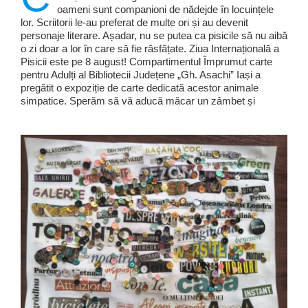
oameni sunt companioni de nădejde în locuințele
lor. Scriitorii le-au preferat de multe ori și au devenit
personaje literare. Așadar, nu se putea ca pisicile să nu aibă
o zi doar a lor în care să fie răsfățate. Ziua Internațională a
Pisicii este pe 8 august! Compartimentul Împrumut carte
pentru Adulți al Bibliotecii Județene „Gh. Asachi” Iași a
pregătit o expoziție de carte dedicată acestor animale
simpatice. Sperăm să vă aducă măcar un zâmbet și