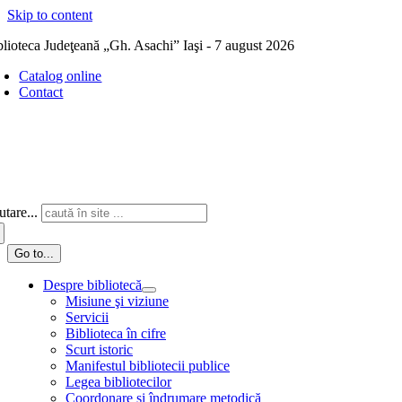
Skip to content
blioteca Judeţeană „Gh. Asachi” Iaşi - 7 august 2026
Catalog online
Contact
tare...
Go to...
Despre bibliotecă
Misiune şi viziune
Servicii
Biblioteca în cifre
Scurt istoric
Manifestul bibliotecii publice
Legea bibliotecilor
Coordonare și îndrumare metodică