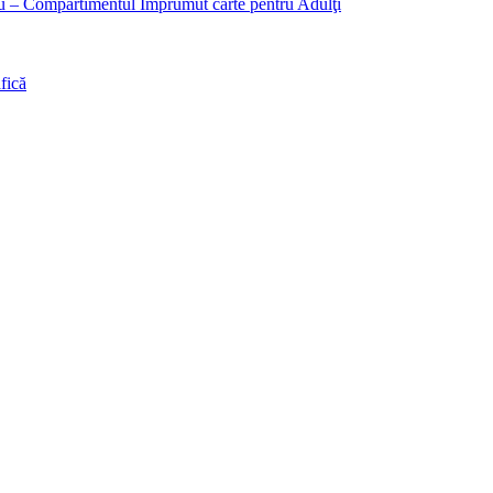
liu – Compartimentul Împrumut carte pentru Adulţi
fică