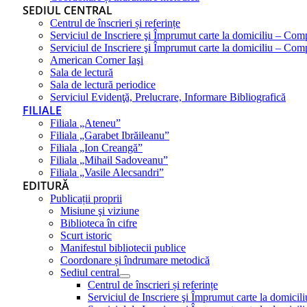
SEDIUL CENTRAL
Centrul de înscrieri și referințe
Serviciul de Inscriere şi Împrumut carte la domiciliu – Com
Serviciul de Inscriere şi Împrumut carte la domiciliu – Co
American Corner Iaşi
Sala de lectură
Sala de lectură periodice
Serviciul Evidenţă, Prelucrare, Informare Bibliografică
FILIALE
Filiala „Ateneu”
Filiala „Garabet Ibrăileanu”
Filiala „Ion Creangă”
Filiala „Mihail Sadoveanu”
Filiala „Vasile Alecsandri”
EDITURĂ
Publicații proprii
Misiune şi viziune
Biblioteca în cifre
Scurt istoric
Manifestul bibliotecii publice
Coordonare și îndrumare metodică
Sediul central
Centrul de înscrieri și referințe
Serviciul de Inscriere şi Împrumut carte la domici