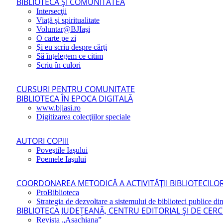
BIBLIOTECA ŞI COMUNITATEA
Intersecţii
Viaţă şi spiritualitate
Voluntar@BJIaşi
O carte pe zi
Şi eu scriu despre cărţi
Să înţelegem ce citim
Scriu în culori
CURSURI PENTRU COMUNITATE
BIBLIOTECA ÎN EPOCA DIGITALĂ
www.bjiasi.ro
Digitizarea colecţiilor speciale
AUTORI COPIII
Poveştile Iaşului
Poemele Iaşului
COORDONAREA METODICĂ A ACTIVITĂŢII BIBLIOTECILOR
ProBiblioteca
Strategia de dezvoltare a sistemului de biblioteci publice din
BIBLIOTECA JUDEŢEANĂ, CENTRU EDITORIAL ŞI DE CER
Revista „Asachiana”