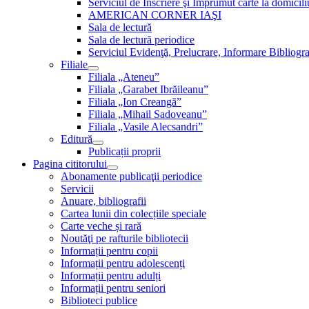
Serviciul de Inscriere şi Împrumut carte la domici
AMERICAN CORNER IAŞI
Sala de lectură
Sala de lectură periodice
Serviciul Evidenţă, Prelucrare, Informare Bibliogra
Filiale
Filiala „Ateneu”
Filiala „Garabet Ibrăileanu”
Filiala „Ion Creangă”
Filiala „Mihail Sadoveanu”
Filiala „Vasile Alecsandri”
Editură
Publicații proprii
Pagina cititorului
Abonamente publicaţii periodice
Servicii
Anuare, bibliografii
Cartea lunii din colecțiile speciale
Carte veche și rară
Noutăţi pe rafturile bibliotecii
Informații pentru copii
Informații pentru adolescenți
Informații pentru adulți
Informații pentru seniori
Biblioteci publice