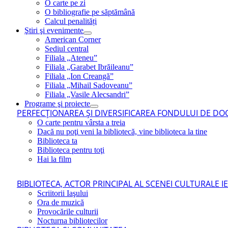
O carte pe zi
O bibliografie pe săptămână
Calcul penalități
Ştiri şi evenimente
American Corner
Sediul central
Filiala „Ateneu”
Filiala „Garabet Ibrăileanu”
Filiala „Ion Creangă”
Filiala „Mihail Sadoveanu”
Filiala „Vasile Alecsandri”
Programe şi proiecte
PERFECŢIONAREA ŞI DIVERSIFICAREA FONDULUI DE DOC
O carte pentru vârsta a treia
Dacă nu poţi veni la bibliotecă, vine biblioteca la tine
Biblioteca ta
Biblioteca pentru toţi
Hai la film
BIBLIOTECA, ACTOR PRINCIPAL AL SCENEI CULTURALE I
Scriitorii Iaşului
Ora de muzică
Provocările culturii
Nocturna bibliotecilor