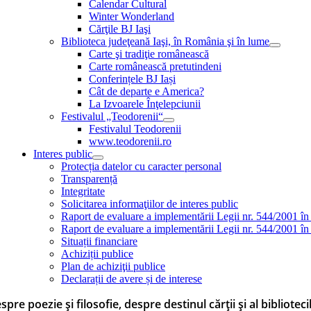
Calendar Cultural
Winter Wonderland
Cărţile BJ Iaşi
Biblioteca judeţeană Iaşi, în România şi în lume
Carte şi tradiţie românească
Carte românească pretutindeni
Conferințele BJ Iași
Cât de departe e America?
La Izvoarele Înţelepciunii
Festivalul „Teodorenii“
Festivalul Teodorenii
www.teodorenii.ro
Interes public
Protecția datelor cu caracter personal
Transparență
Integritate
Solicitarea informaţiilor de interes public
Raport de evaluare a implementării Legii nr. 544/2001 în
Raport de evaluare a implementării Legii nr. 544/2001 în
Situații financiare
Achiziții publice
Plan de achiziţii publice
Declarații de avere și de interese
spre poezie și filosofie, despre destinul cărţii și al biblioteci