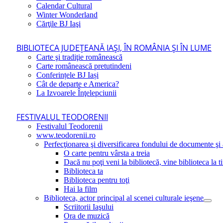
Calendar Cultural
Winter Wonderland
Cărţile BJ Iaşi
BIBLIOTECA JUDEŢEANĂ IAŞI, ÎN ROMÂNIA ŞI ÎN LUME
Carte şi tradiţie românească
Carte românească pretutindeni
Conferințele BJ Iași
Cât de departe e America?
La Izvoarele Înţelepciunii
FESTIVALUL TEODORENII
Festivalul Teodorenii
www.teodorenii.ro
Perfecţionarea şi diversificarea fondului de documente şi a
O carte pentru vârsta a treia
Dacă nu poţi veni la bibliotecă, vine biblioteca la t
Biblioteca ta
Biblioteca pentru toţi
Hai la film
Biblioteca, actor principal al scenei culturale ieşene
Scriitorii Iaşului
Ora de muzică