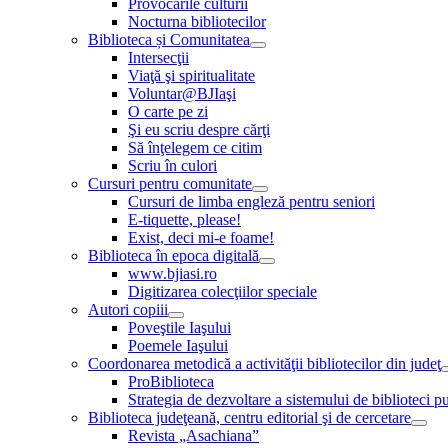
Provocările culturii
Nocturna bibliotecilor
Biblioteca și Comunitatea
Intersecţii
Viaţă şi spiritualitate
Voluntar@BJIaşi
O carte pe zi
Şi eu scriu despre cărţi
Să înţelegem ce citim
Scriu în culori
Cursuri pentru comunitate
Cursuri de limba engleză pentru seniori
E-tiquette, please!
Exist, deci mi-e foame!
Biblioteca în epoca digitală
www.bjiasi.ro
Digitizarea colecţiilor speciale
Autori copiii
Poveştile Iaşului
Poemele Iaşului
Coordonarea metodică a activităţii bibliotecilor din judeţ
ProBiblioteca
Strategia de dezvoltare a sistemului de biblioteci pu
Biblioteca judeţeană, centru editorial şi de cercetare
Revista „Asachiana”