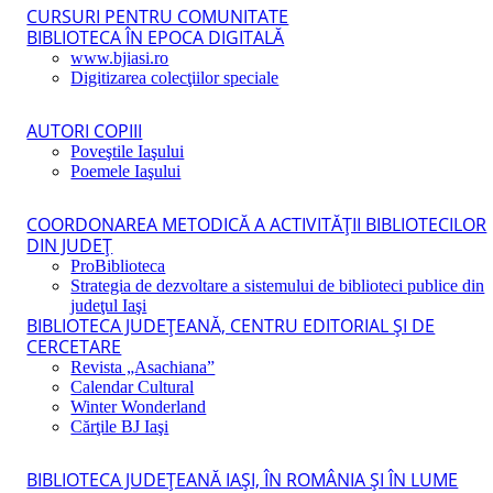
CURSURI PENTRU COMUNITATE
BIBLIOTECA ÎN EPOCA DIGITALĂ
www.bjiasi.ro
Digitizarea colecţiilor speciale
AUTORI COPIII
Poveştile Iaşului
Poemele Iaşului
COORDONAREA METODICĂ A ACTIVITĂŢII BIBLIOTECILOR
DIN JUDEŢ
ProBiblioteca
Strategia de dezvoltare a sistemului de biblioteci publice din
judeţul Iaşi
BIBLIOTECA JUDEŢEANĂ, CENTRU EDITORIAL ŞI DE
CERCETARE
Revista „Asachiana”
Calendar Cultural
Winter Wonderland
Cărţile BJ Iaşi
BIBLIOTECA JUDEŢEANĂ IAŞI, ÎN ROMÂNIA ŞI ÎN LUME