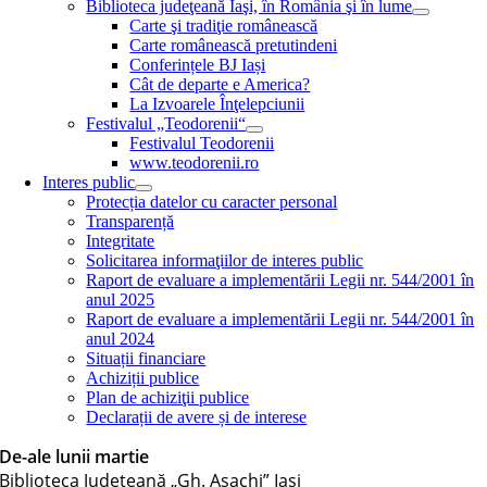
Biblioteca judeţeană Iaşi, în România şi în lume
Carte şi tradiţie românească
Carte românească pretutindeni
Conferințele BJ Iași
Cât de departe e America?
La Izvoarele Înţelepciunii
Festivalul „Teodorenii“
Festivalul Teodorenii
www.teodorenii.ro
Interes public
Protecția datelor cu caracter personal
Transparență
Integritate
Solicitarea informaţiilor de interes public
Raport de evaluare a implementării Legii nr. 544/2001 în
anul 2025
Raport de evaluare a implementării Legii nr. 544/2001 în
anul 2024
Situații financiare
Achiziții publice
Plan de achiziţii publice
Declarații de avere și de interese
De-ale lunii martie
Biblioteca Judeţeană „Gh. Asachi” Iaşi