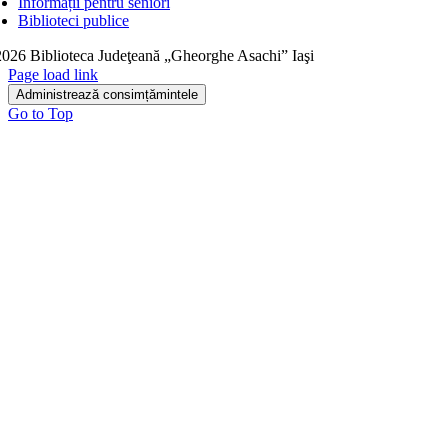
Informații pentru seniori
Biblioteci publice
026 Biblioteca Judeţeană „Gheorghe Asachi” Iaşi
Page load link
Administrează consimțămintele
Go to Top