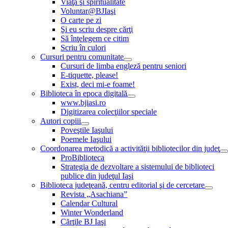
Viaţă şi spiritualitate
Voluntar@BJIaşi
O carte pe zi
Şi eu scriu despre cărţi
Să înţelegem ce citim
Scriu în culori
Cursuri pentru comunitate
Cursuri de limba engleză pentru seniori
E-tiquette, please!
Exist, deci mi-e foame!
Biblioteca în epoca digitală
www.bjiasi.ro
Digitizarea colecţiilor speciale
Autori copiii
Poveştile Iaşului
Poemele Iaşului
Coordonarea metodică a activităţii bibliotecilor din judeţ
ProBiblioteca
Strategia de dezvoltare a sistemului de biblioteci
publice din judeţul Iaşi
Biblioteca judeţeană, centru editorial şi de cercetare
Revista „Asachiana”
Calendar Cultural
Winter Wonderland
Cărţile BJ Iaşi