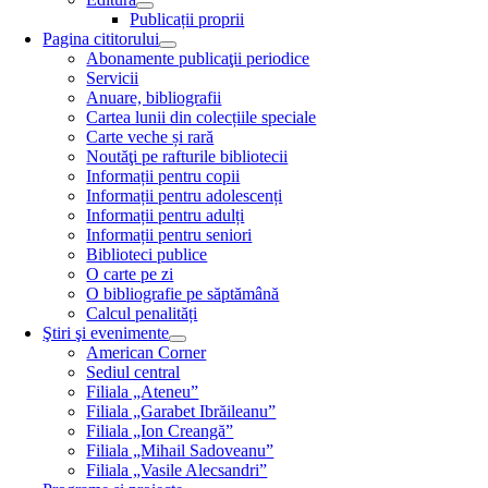
Publicații proprii
Pagina cititorului
Abonamente publicaţii periodice
Servicii
Anuare, bibliografii
Cartea lunii din colecțiile speciale
Carte veche și rară
Noutăţi pe rafturile bibliotecii
Informații pentru copii
Informații pentru adolescenți
Informații pentru adulți
Informații pentru seniori
Biblioteci publice
O carte pe zi
O bibliografie pe săptămână
Calcul penalități
Ştiri şi evenimente
American Corner
Sediul central
Filiala „Ateneu”
Filiala „Garabet Ibrăileanu”
Filiala „Ion Creangă”
Filiala „Mihail Sadoveanu”
Filiala „Vasile Alecsandri”