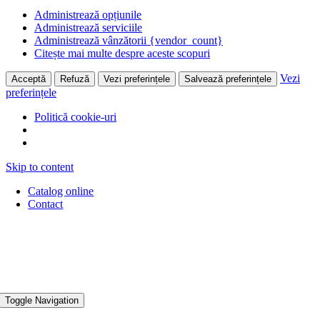
Administrează opțiunile
Administrează serviciile
Administrează vânzătorii {vendor_count}
Citește mai multe despre aceste scopuri
Vezi
Acceptă
Refuză
Vezi preferințele
Salvează preferințele
preferințele
Politică cookie-uri
Skip to content
Catalog online
Contact
Toggle Navigation