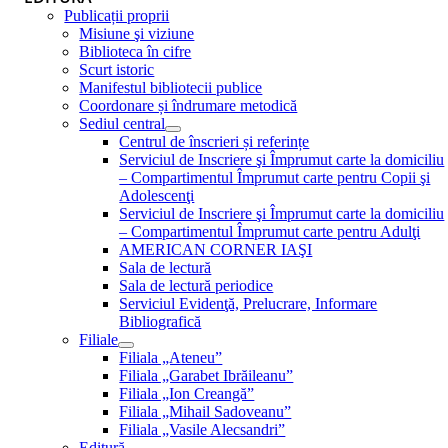
Publicații proprii
Misiune şi viziune
Biblioteca în cifre
Scurt istoric
Manifestul bibliotecii publice
Coordonare și îndrumare metodică
Sediul central
Centrul de înscrieri și referințe
Serviciul de Inscriere şi Împrumut carte la domiciliu
– Compartimentul Împrumut carte pentru Copii şi
Adolescenţi
Serviciul de Inscriere şi Împrumut carte la domiciliu
– Compartimentul Împrumut carte pentru Adulţi
AMERICAN CORNER IAŞI
Sala de lectură
Sala de lectură periodice
Serviciul Evidenţă, Prelucrare, Informare
Bibliografică
Filiale
Filiala „Ateneu”
Filiala „Garabet Ibrăileanu”
Filiala „Ion Creangă”
Filiala „Mihail Sadoveanu”
Filiala „Vasile Alecsandri”
Editură