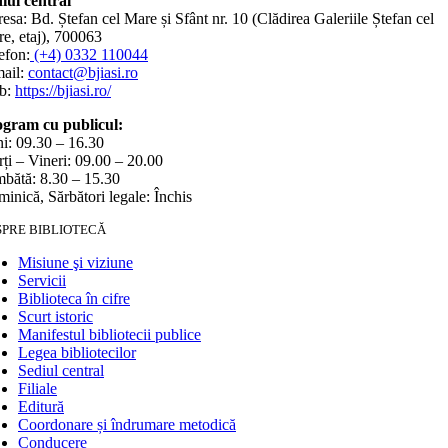
iul central
esa: Bd. Ștefan cel Mare și Sfânt nr. 10 (Clădirea Galeriile Ștefan cel
e, etaj), 700063
efon:
(+4) 0332 110044
ail:
contact@bjiasi.ro
b:
https://bjiasi.ro/
gram cu publicul:
i: 09.30 – 16.30
ți – Vineri: 09.00 – 20.00
bătă: 8.30 – 15.30
inică, Sărbători legale: Închis
SPRE BIBLIOTECĂ
Misiune şi viziune
Servicii
Biblioteca în cifre
Scurt istoric
Manifestul bibliotecii publice
Legea bibliotecilor
Sediul central
Filiale
Editură
Coordonare și îndrumare metodică
Conducere