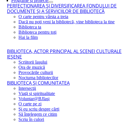
Programe şi proiecte
PERFECŢIONAREA ŞI DIVERSIFICAREA FONDULUI DE
DOCUMENTE ŞI A SERVICIILOR DE BIBLIOTECĂ
O carte pentru vârsta a treia
Dacă nu poţi veni la bibliotecă, vine biblioteca la tine
Biblioteca ta
Biblioteca pentru toţi
Hai la film
BIBLIOTECA, ACTOR PRINCIPAL AL SCENEI CULTURALE
IEŞENE
Scriitorii Iaşului
Ora de muzică
Provocările culturii
Nocturna bibliotecilor
BIBLIOTECA ŞI COMUNITATEA
Intersecţii
Viaţă şi spiritualitate
Voluntar@BJIaşi
O carte pe zi
Şi eu scriu despre cărţi
Să înţelegem ce citim
Scriu în culori