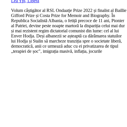
Lea Ypi, Liberă
V
olum câștigător al RSL Ondaatje Prize 2022 și finalist al Baillie
Gifford Prize și Costa Prize for Memoir and Biography. În
Republica Socialistă Albania, o fetiță precoce de 11 ani, Pionier
al Patriei, devine peste noapte martoră la dispariția celui mai dur
și mai rezistent regim dictatorial comunist din lume: cel al lui
Enver Hodja. Deși albanezii se așteaptă ca dărâmarea statuilor
lui Hodja și Stalin să marcheze tranziția spre o societate liberă,
democratică, anii ce urmează aduc cu ei privatizarea de tipul
„terapiei de șoc", imigrația masivă, inflația, jocurile