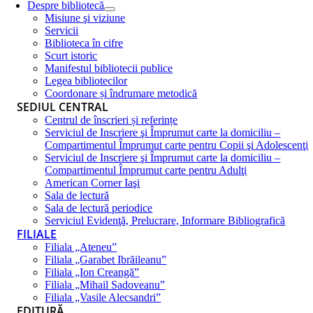
Despre bibliotecă
Misiune şi viziune
Servicii
Biblioteca în cifre
Scurt istoric
Manifestul bibliotecii publice
Legea bibliotecilor
Coordonare și îndrumare metodică
SEDIUL CENTRAL
Centrul de înscrieri și referințe
Serviciul de Inscriere şi Împrumut carte la domiciliu –
Compartimentul Împrumut carte pentru Copii şi Adolescenţi
Serviciul de Inscriere şi Împrumut carte la domiciliu –
Compartimentul Împrumut carte pentru Adulţi
American Corner Iaşi
Sala de lectură
Sala de lectură periodice
Serviciul Evidenţă, Prelucrare, Informare Bibliografică
FILIALE
Filiala „Ateneu”
Filiala „Garabet Ibrăileanu”
Filiala „Ion Creangă”
Filiala „Mihail Sadoveanu”
Filiala „Vasile Alecsandri”
EDITURĂ