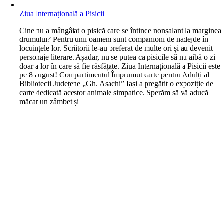
Ziua Internațională a Pisicii
C
ine nu a mângâiat o pisică care se întinde nonșalant la margine
drumului? Pentru unii oameni sunt companioni de nădejde în
locuințele lor. Scriitorii le-au preferat de multe ori și au devenit
personaje literare. Așadar, nu se putea ca pisicile să nu aibă o zi
doar a lor în care să fie răsfățate. Ziua Internațională a Pisicii este
pe 8 august! Compartimentul Împrumut carte pentru Adulți al
Bibliotecii Județene „Gh. Asachi” Iași a pregătit o expoziție de
carte dedicată acestor animale simpatice. Sperăm să vă aducă
măcar un zâmbet și