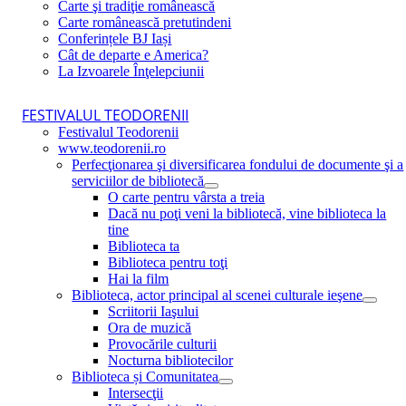
Carte şi tradiţie românească
Carte românească pretutindeni
Conferințele BJ Iași
Cât de departe e America?
La Izvoarele Înţelepciunii
FESTIVALUL TEODORENII
Festivalul Teodorenii
www.teodorenii.ro
Perfecţionarea şi diversificarea fondului de documente şi a
serviciilor de bibliotecă
O carte pentru vârsta a treia
Dacă nu poţi veni la bibliotecă, vine biblioteca la
tine
Biblioteca ta
Biblioteca pentru toţi
Hai la film
Biblioteca, actor principal al scenei culturale ieşene
Scriitorii Iaşului
Ora de muzică
Provocările culturii
Nocturna bibliotecilor
Biblioteca și Comunitatea
Intersecţii