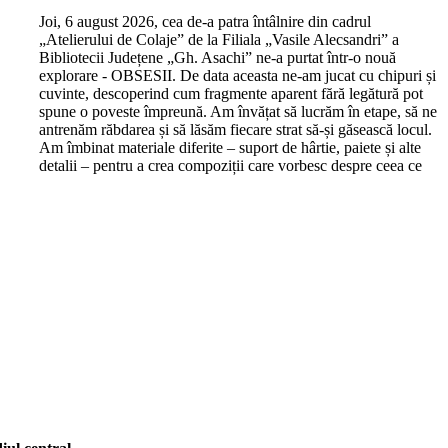
J
oi, 6 august 2026, cea de-a patra întâlnire din cadrul
„Atelierului de Colaje” de la Filiala „Vasile Alecsandri” a
Bibliotecii Județene „Gh. Asachi” ne-a purtat într-o nouă
explorare - OBSESII. De data aceasta ne-am jucat cu chipuri și
cuvinte, descoperind cum fragmente aparent fără legătură pot
spune o poveste împreună. Am învățat să lucrăm în etape, să ne
antrenăm răbdarea și să lăsăm fiecare strat să-și găsească locul.
Am îmbinat materiale diferite – suport de hârtie, paiete și alte
detalii – pentru a crea compoziții care vorbesc despre ceea ce