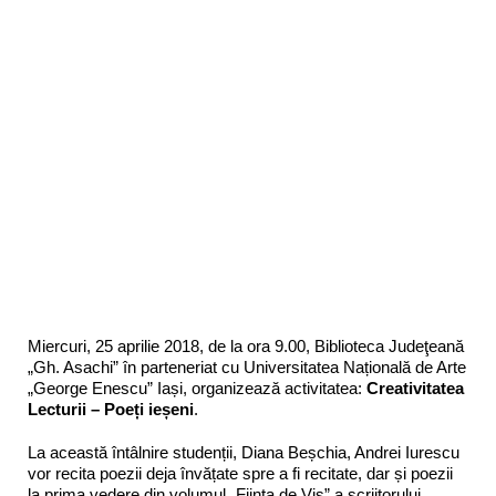
Miercuri, 25 aprilie 2018, de la ora 9.00, Biblioteca Judeţeană
„Gh. Asachi” în parteneriat cu Universitatea Națională de Arte
„George Enescu” Iași, organizează activitatea:
Creativitatea
Lecturii – Poeți ieșeni
.
La această întâlnire studenții, Diana Beșchia, Andrei Iurescu
vor recita poezii deja învățate spre a fi recitate, dar și poezii
la prima vedere din volumul „Ființa de Vis” a scriitorului