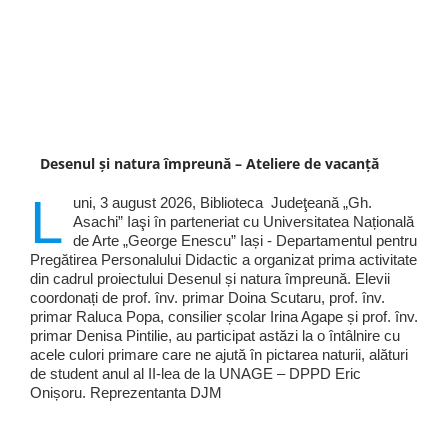
Desenul și natura împreună – Ateliere de vacanță
L
uni, 3 august 2026, Biblioteca Judeţeană „Gh.
Asachi” Iaşi în parteneriat cu Universitatea Națională
de Arte „George Enescu” Iași - Departamentul pentru
Pregătirea Personalului Didactic a organizat prima activitate
din cadrul proiectului Desenul și natura împreună. Elevii
coordonați de prof. înv. primar Doina Scutaru, prof. înv.
primar Raluca Popa, consilier școlar Irina Agape și prof. înv.
primar Denisa Pintilie, au participat astăzi la o întâlnire cu
acele culori primare care ne ajută în pictarea naturii, alături
de student anul al II-lea de la UNAGE – DPPD Eric
Onișoru. Reprezentanta DJM