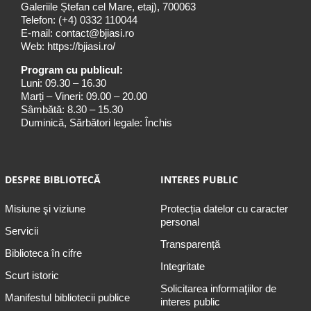
Galeriile Ștefan cel Mare, etaj), 700063
Telefon:
(+4) 0332 110044
E-mail:
contact@bjiasi.ro
Web:
https://bjiasi.ro/
Program cu publicul:
Luni: 09.30 – 16.30
Marți – Vineri: 09.00 – 20.00
Sâmbătă: 8.30 – 15.30
Duminică, Sărbători legale: Închis
DESPRE BIBLIOTECĂ
INTERES PUBLIC
Misiune şi viziune
Protecția datelor cu caracter
personal
Servicii
Transparență
Biblioteca în cifre
Integritate
Scurt istoric
Solicitarea informaţiilor de
Manifestul bibliotecii publice
interes public