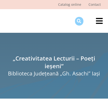
Skip
Catalog online
Contact
to
content
Tog
Nav
Des
Pagi
Şti
„Creativitatea Lecturii – Poeți
ieșeni”
Pro
Biblioteca Judeţeană „Gh. Asachi” Iaşi
Int