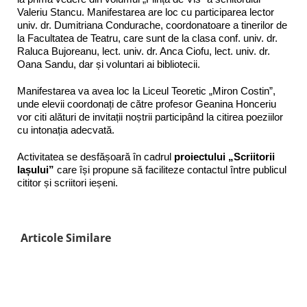
Valeriu Stancu. Manifestarea are loc cu participarea lector
univ. dr. Dumitriana Condurache, coordonatoare a tinerilor de
la Facultatea de Teatru, care sunt de la clasa conf. univ. dr.
Raluca Bujoreanu, lect. univ. dr. Anca Ciofu, lect. univ. dr.
Oana Sandu, dar și voluntari ai bibliotecii.
Manifestarea va avea loc la Liceul Teoretic „Miron Costin”,
unde elevii coordonați de către profesor Geanina Honceriu
vor citi alături de invitații noștrii participând la citirea poeziilor
cu intonația adecvată.
Activitatea se desfășoară în cadrul
proiectului „Scriitorii
Iașului”
care își propune să faciliteze contactul între publicul
cititor și scriitori ieșeni.
Articole Similare