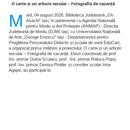
O carte și un arbore secular – Fotografia de vacanță
M
arți, 04 august 2026, Biblioteca Județeană „Gh.
Asachi” Iași, în parteneriat cu Agenția Națională
pentru Mediu și Arii Protejate (ANMAP) - Direcția
Județeană de Mediu (DJM) Iași, cu Universitatea Națională
de Arte „George Enescu” Iași - Departamentul pentru
Pregătirea Personalului Didactic și școala de vară EduCart,
a organizat prima întâlnire a proiectului: O carte și un arbore
secular – Fotografia de vacanță. Elevii coordonați de prof .
înv. primar Doina Scutaru, prof . înv. primar Raluca Popa,
prof. înv. primar Denisa Pintilie și consilier școlar Irina
Agape, au participat la