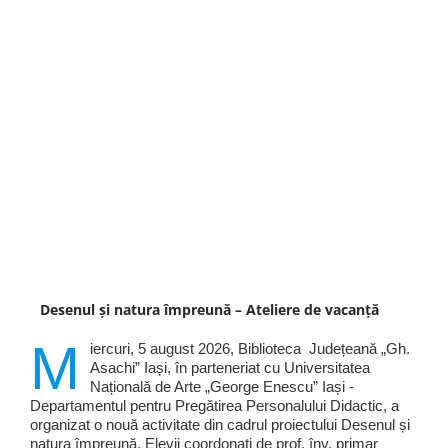
Desenul și natura împreună – Ateliere de vacanță
M
iercuri, 5 august 2026, Biblioteca Județeană „Gh.
Asachi” Iași, în parteneriat cu Universitatea
Națională de Arte „George Enescu” Iași -
Departamentul pentru Pregătirea Personalului Didactic, a
organizat o nouă activitate din cadrul proiectului Desenul și
natura împreună. Elevii coordonați de prof. înv. primar