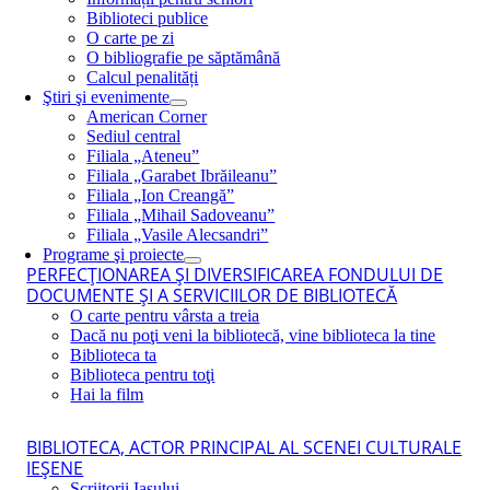
Biblioteci publice
O carte pe zi
O bibliografie pe săptămână
Calcul penalități
Ştiri şi evenimente
American Corner
Sediul central
Filiala „Ateneu”
Filiala „Garabet Ibrăileanu”
Filiala „Ion Creangă”
Filiala „Mihail Sadoveanu”
Filiala „Vasile Alecsandri”
Programe şi proiecte
PERFECŢIONAREA ŞI DIVERSIFICAREA FONDULUI DE
DOCUMENTE ŞI A SERVICIILOR DE BIBLIOTECĂ
O carte pentru vârsta a treia
Dacă nu poţi veni la bibliotecă, vine biblioteca la tine
Biblioteca ta
Biblioteca pentru toţi
Hai la film
BIBLIOTECA, ACTOR PRINCIPAL AL SCENEI CULTURALE
IEŞENE
Scriitorii Iaşului