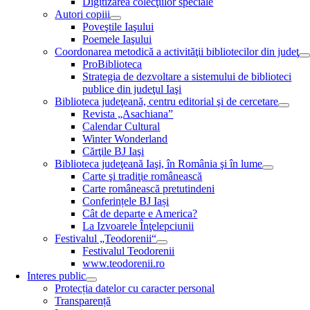
Digitizarea colecţiilor speciale
Autori copiii
Poveştile Iaşului
Poemele Iaşului
Coordonarea metodică a activităţii bibliotecilor din judeţ
ProBiblioteca
Strategia de dezvoltare a sistemului de biblioteci
publice din judeţul Iaşi
Biblioteca judeţeană, centru editorial şi de cercetare
Revista „Asachiana”
Calendar Cultural
Winter Wonderland
Cărţile BJ Iaşi
Biblioteca judeţeană Iaşi, în România şi în lume
Carte şi tradiţie românească
Carte românească pretutindeni
Conferințele BJ Iași
Cât de departe e America?
La Izvoarele Înţelepciunii
Festivalul „Teodorenii“
Festivalul Teodorenii
www.teodorenii.ro
Interes public
Protecția datelor cu caracter personal
Transparență