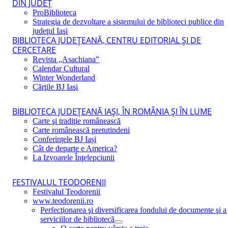
DIN JUDEŢ
ProBiblioteca
Strategia de dezvoltare a sistemului de biblioteci publice din
judeţul Iaşi
BIBLIOTECA JUDEŢEANĂ, CENTRU EDITORIAL ŞI DE
CERCETARE
Revista „Asachiana”
Calendar Cultural
Winter Wonderland
Cărţile BJ Iaşi
BIBLIOTECA JUDEŢEANĂ IAŞI, ÎN ROMÂNIA ŞI ÎN LUME
Carte şi tradiţie românească
Carte românească pretutindeni
Conferințele BJ Iași
Cât de departe e America?
La Izvoarele Înţelepciunii
FESTIVALUL TEODORENII
Festivalul Teodorenii
www.teodorenii.ro
Perfecţionarea şi diversificarea fondului de documente şi a
serviciilor de bibliotecă