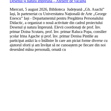
Desenul și natura împreună – Ateliere de vacanță
M
iercuri, 5 august 2026, Biblioteca Județeană „Gh. Asachi”
Iași, în parteneriat cu Universitatea Națională de Arte „George
Enescu” Iași - Departamentul pentru Pregătirea Personalului
Didactic, a organizat o nouă activitate din cadrul proiectului
Desenul și natura împreună. Elevii coordonați de prof. înv.
primar Doina Scutaru, prof. înv. primar Raluca Popa, consilier
școlar Irina Agache și prof. înv. primar Denisa Pintilie au
participat astăzi la o întâlnire în care am pictat forme diverse cu
ajutorul sforii și am învățat să ne cunoaștem pe fiecare din noi
desenând mâna personală, ornată cu