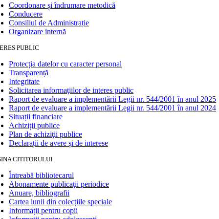
Coordonare și îndrumare metodică
Conducere
Consiliul de Administrație
Organizare internă
ERES PUBLIC
Protecția datelor cu caracter personal
Transparență
Integritate
Solicitarea informaţiilor de interes public
Raport de evaluare a implementării Legii nr. 544/2001 în anul 2025
Raport de evaluare a implementării Legii nr. 544/2001 în anul 2024
Situații financiare
Achiziții publice
Plan de achiziţii publice
Declarații de avere și de interese
INA CITITORULUI
Întreabă bibliotecarul
Abonamente publicaţii periodice
Anuare, bibliografii
Cartea lunii din colecțiile speciale
Informații pentru copii