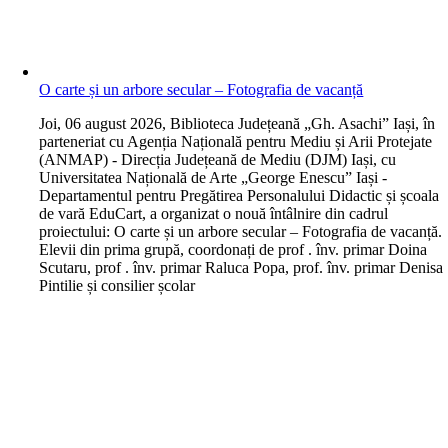
O carte și un arbore secular – Fotografia de vacanță
J
oi, 06 august 2026, Biblioteca Județeană „Gh. Asachi” Iași, în
parteneriat cu Agenția Națională pentru Mediu și Arii Protejate
(ANMAP) - Direcția Județeană de Mediu (DJM) Iași, cu
Universitatea Națională de Arte „George Enescu” Iași -
Departamentul pentru Pregătirea Personalului Didactic și școala
de vară EduCart, a organizat o nouă întâlnire din cadrul
proiectului: O carte și un arbore secular – Fotografia de vacanță.
Elevii din prima grupă, coordonați de prof . înv. primar Doina
Scutaru, prof . înv. primar Raluca Popa, prof. înv. primar Denisa
Pintilie și consilier școlar