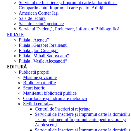
Serviciul de Inscriere şi Împrumut carte la domiciliu –
Compartimentul Împrumut carte pentru Adulţi
American Corner Iaşi
Sala de lectură
Sala de lectură periodice
Serviciul Evidenţă, Prelucrare, Informare Bibliografică
FILIALE
Filiala „Ateneu”
Filiala „Garabet Ibrăileanu”
Filiala „Ion Creangă”
Filiala „Mihail Sadoveanu”
Filiala „Vasile Alecsandri”
EDITURĂ
Publicații proprii
Misiune şi viziune
Biblioteca în cifre
Scurt istoric
Manifestul bibliotecii publice
Coordonare și îndrumare metodică
Sediul central
Centrul de înscrieri și referințe
Serviciul de Inscriere şi Împrumut carte la domiciliu
– Compartimentul Împrumut carte pentru Copii şi
Adolescenţi
Serviciul de Inscriere şi Împrumut carte la domiciliu