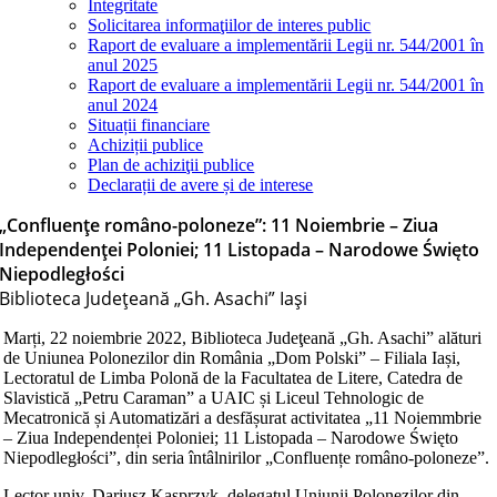
Integritate
Solicitarea informaţiilor de interes public
Raport de evaluare a implementării Legii nr. 544/2001 în
anul 2025
Raport de evaluare a implementării Legii nr. 544/2001 în
anul 2024
Situații financiare
Achiziții publice
Plan de achiziţii publice
Declarații de avere și de interese
„Confluențe româno-poloneze”: 11 Noiembrie – Ziua
Independenței Poloniei; 11 Listopada – Narodowe Święto
Niepodległości
Biblioteca Judeţeană „Gh. Asachi” Iaşi
Marți, 22 noiembrie 2022, Biblioteca Judeţeană „Gh. Asachi” alături
de Uniunea Polonezilor din România „Dom Polski” – Filiala Iași,
Lectoratul de Limba Polonă de la Facultatea de Litere, Catedra de
Slavistică „Petru Caraman” a UAIC și Liceul Tehnologic de
Mecatronică și Automatizări a desfășurat activitatea „11 Noiemmbrie
– Ziua Independenței Poloniei; 11 Listopada – Narodowe Święto
Niepodległości”, din seria întâlnirilor „Confluențe româno-poloneze”.
Lector univ. Dariusz Kasprzyk, delegatul Uniunii Polonezilor din