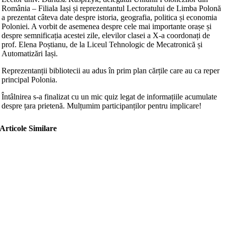
România – Filiala Iași și reprezentantul Lectoratului de Limba Polonă
a prezentat câteva date despre istoria, geografia, politica și economia
Poloniei. A vorbit de asemenea despre cele mai importante orașe și
despre semnificația acestei zile, elevilor clasei a X-a coordonați de
prof. Elena Poștianu, de la Liceul Tehnologic de Mecatronică și
Automatizări Iași.
Reprezentanții bibliotecii au adus în prim plan cărțile care au ca reper
principal Polonia.
Întâlnirea s-a finalizat cu un mic quiz legat de informațiile acumulate
despre țara prietenă. Mulțumim participanților pentru implicare!
Articole Similare