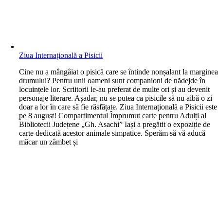
Ziua Internațională a Pisicii
C
ine nu a mângâiat o pisică care se întinde nonșalant la margine
drumului? Pentru unii oameni sunt companioni de nădejde în
locuințele lor. Scriitorii le-au preferat de multe ori și au devenit
personaje literare. Așadar, nu se putea ca pisicile să nu aibă o zi
doar a lor în care să fie răsfățate. Ziua Internațională a Pisicii este
pe 8 august! Compartimentul Împrumut carte pentru Adulți al
Bibliotecii Județene „Gh. Asachi” Iași a pregătit o expoziție de
carte dedicată acestor animale simpatice. Sperăm să vă aducă
măcar un zâmbet și