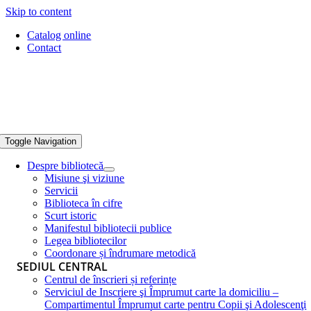
Skip to content
Catalog online
Contact
Toggle Navigation
Despre bibliotecă
Misiune şi viziune
Servicii
Biblioteca în cifre
Scurt istoric
Manifestul bibliotecii publice
Legea bibliotecilor
Coordonare și îndrumare metodică
SEDIUL CENTRAL
Centrul de înscrieri și referințe
Serviciul de Inscriere şi Împrumut carte la domiciliu –
Compartimentul Împrumut carte pentru Copii şi Adolescenţi