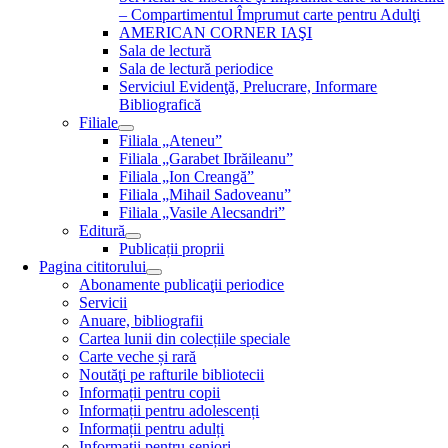
– Compartimentul Împrumut carte pentru Adulţi
AMERICAN CORNER IAŞI
Sala de lectură
Sala de lectură periodice
Serviciul Evidenţă, Prelucrare, Informare
Bibliografică
Filiale
Filiala „Ateneu”
Filiala „Garabet Ibrăileanu”
Filiala „Ion Creangă”
Filiala „Mihail Sadoveanu”
Filiala „Vasile Alecsandri”
Editură
Publicații proprii
Pagina cititorului
Abonamente publicaţii periodice
Servicii
Anuare, bibliografii
Cartea lunii din colecțiile speciale
Carte veche și rară
Noutăţi pe rafturile bibliotecii
Informații pentru copii
Informații pentru adolescenți
Informații pentru adulți
Informații pentru seniori