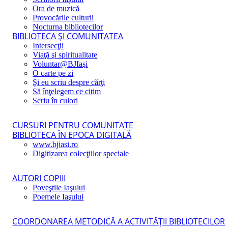
Ora de muzică
Provocările culturii
Nocturna bibliotecilor
BIBLIOTECA ŞI COMUNITATEA
Intersecţii
Viaţă şi spiritualitate
Voluntar@BJIaşi
O carte pe zi
Şi eu scriu despre cărţi
Să înţelegem ce citim
Scriu în culori
CURSURI PENTRU COMUNITATE
BIBLIOTECA ÎN EPOCA DIGITALĂ
www.bjiasi.ro
Digitizarea colecţiilor speciale
AUTORI COPIII
Poveştile Iaşului
Poemele Iaşului
COORDONAREA METODICĂ A ACTIVITĂŢII BIBLIOTECILOR