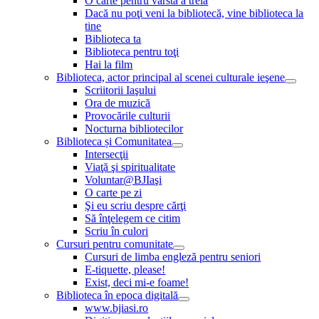
O carte pentru vârsta a treia
Dacă nu poţi veni la bibliotecă, vine biblioteca la
tine
Biblioteca ta
Biblioteca pentru toţi
Hai la film
Biblioteca, actor principal al scenei culturale ieşene
Scriitorii Iaşului
Ora de muzică
Provocările culturii
Nocturna bibliotecilor
Biblioteca și Comunitatea
Intersecţii
Viaţă şi spiritualitate
Voluntar@BJIaşi
O carte pe zi
Şi eu scriu despre cărţi
Să înţelegem ce citim
Scriu în culori
Cursuri pentru comunitate
Cursuri de limba engleză pentru seniori
E-tiquette, please!
Exist, deci mi-e foame!
Biblioteca în epoca digitală
www.bjiasi.ro