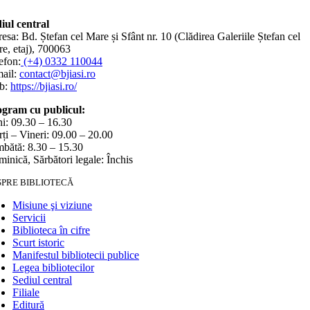
iul central
esa: Bd. Ștefan cel Mare și Sfânt nr. 10 (Clădirea Galeriile Ștefan cel
e, etaj), 700063
efon:
(+4) 0332 110044
ail:
contact@bjiasi.ro
b:
https://bjiasi.ro/
gram cu publicul:
i: 09.30 – 16.30
ți – Vineri: 09.00 – 20.00
bătă: 8.30 – 15.30
inică, Sărbători legale: Închis
SPRE BIBLIOTECĂ
Misiune şi viziune
Servicii
Biblioteca în cifre
Scurt istoric
Manifestul bibliotecii publice
Legea bibliotecilor
Sediul central
Filiale
Editură