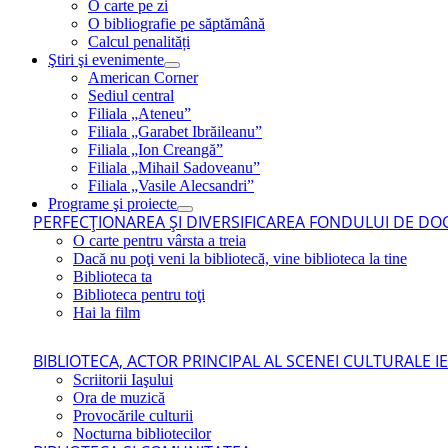
O carte pe zi
O bibliografie pe săptămână
Calcul penalități
Ştiri şi evenimente
American Corner
Sediul central
Filiala „Ateneu”
Filiala „Garabet Ibrăileanu”
Filiala „Ion Creangă”
Filiala „Mihail Sadoveanu”
Filiala „Vasile Alecsandri”
Programe şi proiecte
PERFECŢIONAREA ŞI DIVERSIFICAREA FONDULUI DE DOC
O carte pentru vârsta a treia
Dacă nu poţi veni la bibliotecă, vine biblioteca la tine
Biblioteca ta
Biblioteca pentru toţi
Hai la film
BIBLIOTECA, ACTOR PRINCIPAL AL SCENEI CULTURALE I
Scriitorii Iaşului
Ora de muzică
Provocările culturii
Nocturna bibliotecilor