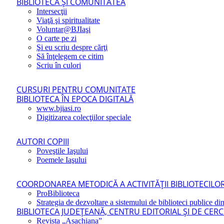
BIBLIOTECA ŞI COMUNITATEA
Intersecţii
Viaţă şi spiritualitate
Voluntar@BJIaşi
O carte pe zi
Şi eu scriu despre cărţi
Să înţelegem ce citim
Scriu în culori
CURSURI PENTRU COMUNITATE
BIBLIOTECA ÎN EPOCA DIGITALĂ
www.bjiasi.ro
Digitizarea colecţiilor speciale
AUTORI COPIII
Poveştile Iaşului
Poemele Iaşului
COORDONAREA METODICĂ A ACTIVITĂŢII BIBLIOTECILOR
ProBiblioteca
Strategia de dezvoltare a sistemului de biblioteci publice din
BIBLIOTECA JUDEŢEANĂ, CENTRU EDITORIAL ŞI DE CER
Revista „Asachiana”