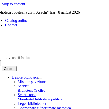
Skip to content
blioteca Judeţeană „Gh. Asachi” Iaşi - 8 august 2026
Catalog online
Contact
tare...
Go to...
Despre bibliotecă
Misiune şi viziune
Servicii
Biblioteca în cifre
Scurt istoric
Manifestul bibliotecii publice
Legea bibliotecilor
Coordonare și îndrumare metodică