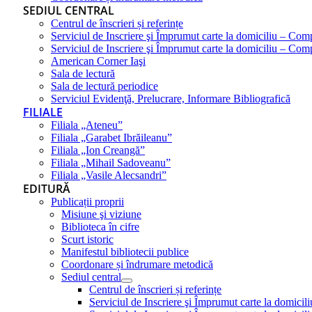
SEDIUL CENTRAL
Centrul de înscrieri și referințe
Serviciul de Inscriere şi Împrumut carte la domiciliu – Com
Serviciul de Inscriere şi Împrumut carte la domiciliu – Co
American Corner Iaşi
Sala de lectură
Sala de lectură periodice
Serviciul Evidenţă, Prelucrare, Informare Bibliografică
FILIALE
Filiala „Ateneu”
Filiala „Garabet Ibrăileanu”
Filiala „Ion Creangă”
Filiala „Mihail Sadoveanu”
Filiala „Vasile Alecsandri”
EDITURĂ
Publicații proprii
Misiune şi viziune
Biblioteca în cifre
Scurt istoric
Manifestul bibliotecii publice
Coordonare și îndrumare metodică
Sediul central
Centrul de înscrieri și referințe
Serviciul de Inscriere şi Împrumut carte la domici