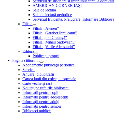
Serviciul de Inscriere şi Împrumut carte la domici
AMERICAN CORNER IAŞI
Sala de lectură
Sala de lectură periodice
Serviciul Evidenţă, Prelucrare, Informare Bibliogra
Filiale
Filiala „Ateneu”
Filiala „Garabet Ibrăileanu”
Filiala „Ion Creangă”
Filiala „Mihail Sadoveanu”
Filiala „Vasile Alecsandri”
Editură
Publicații proprii
Pagina cititorului
Abonamente publicaţii periodice
Servicii
Anuare, bibliografii
Cartea lunii din colecțiile speciale
Carte veche și rară
Noutăţi pe rafturile bibliotecii
Informații pentru copii
Informații pentru adolescenți
Informații pentru adulți
Informații pentru seniori
Biblioteci publice