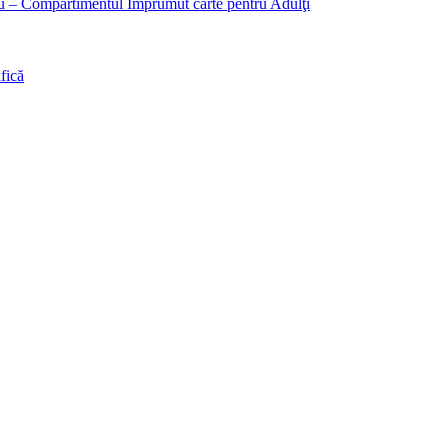
liu – Compartimentul Împrumut carte pentru Adulţi
fică