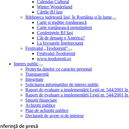
Calendar Cultural
Winter Wonderland
Cărţile BJ Iaşi
Biblioteca judeţeană Iaşi, în România şi în lume
Carte şi tradiţie românească
Carte românească pretutindeni
Conferințele BJ Iași
Cât de departe e America?
La Izvoarele Înţelepciunii
Festivalul „Teodorenii“
Festivalul Teodorenii
www.teodorenii.ro
Interes public
Protecția datelor cu caracter personal
Transparență
Integritate
Solicitarea informaţiilor de interes public
Raport de evaluare a implementării Legii nr. 544/2001 în
Raport de evaluare a implementării Legii nr. 544/2001 în
Situații financiare
Achiziții publice
Plan de achiziţii publice
Declarații de avere și de interese
nferinţă de presă