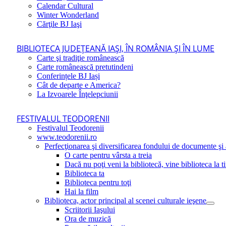
Calendar Cultural
Winter Wonderland
Cărţile BJ Iaşi
BIBLIOTECA JUDEŢEANĂ IAŞI, ÎN ROMÂNIA ŞI ÎN LUME
Carte şi tradiţie românească
Carte românească pretutindeni
Conferințele BJ Iași
Cât de departe e America?
La Izvoarele Înţelepciunii
FESTIVALUL TEODORENII
Festivalul Teodorenii
www.teodorenii.ro
Perfecţionarea şi diversificarea fondului de documente şi a
O carte pentru vârsta a treia
Dacă nu poţi veni la bibliotecă, vine biblioteca la t
Biblioteca ta
Biblioteca pentru toţi
Hai la film
Biblioteca, actor principal al scenei culturale ieşene
Scriitorii Iaşului
Ora de muzică