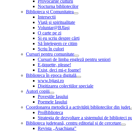
Provocările culturii
Nocturna bibliotecilor
Biblioteca și Comunitatea
Intersecţii
Viaţă şi spiritualitate
Voluntar@BJIaşi
O carte pe zi
Şi eu scriu despre cărţi
Să înţelegem ce citim
Scriu în culori
Cursuri pentru comunitate
Cursuri de limba engleză pentru seniori
E-tiquette, please!
Exist, deci mi-e foame!
Biblioteca în epoca digitală
www.bjiasi.ro
Digitizarea colecţiilor speciale
Autori copiii
Poveştile Iaşului
Poemele Iaşului
Coordonarea metodică a activităţii bibliotecilor din judeţ
ProBiblioteca
Strategia de dezvoltare a sistemului de biblioteci pu
Biblioteca judeţeană, centru editorial şi de cercetare
Revista „Asachiana”