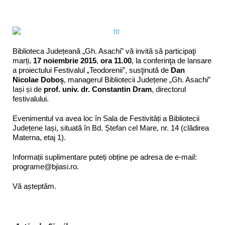
Biblioteca Județeană „Gh. Asachi” vă invită să participaţi
marți,
17 noiembrie 2015
,
ora 11.00
, la conferinţa de lansare
a proiectului Festivalul „Teodorenii”, susţinută de
Dan
Nicolae Doboș
, managerul Bibliotecii Județene „Gh. Asachi”
Iași și de
prof. univ. dr. Constantin Dram
, directorul
festivalului.
Evenimentul va avea loc în Sala de Festivități a Bibliotecii
Județene Iași, situată în Bd. Ștefan cel Mare, nr. 14 (clădirea
Materna, etaj 1).
Informații suplimentare puteți obține pe adresa de e-mail:
programe@bjiasi.ro.
Vă așteptăm.