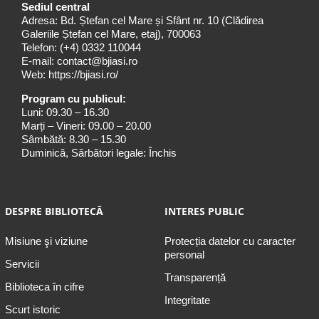
Sediul central
Adresa: Bd. Ștefan cel Mare și Sfânt nr. 10 (Clădirea
Galeriile Ștefan cel Mare, etaj), 700063
Telefon:
(+4) 0332 110044
E-mail:
contact@bjiasi.ro
Web:
https://bjiasi.ro/
Program cu publicul:
Luni: 09.30 – 16.30
Marți – Vineri: 09.00 – 20.00
Sâmbătă: 8.30 – 15.30
Duminică, Sărbători legale: Închis
DESPRE BIBLIOTECĂ
INTERES PUBLIC
Misiune şi viziune
Protecția datelor cu caracter
personal
Servicii
Transparență
Biblioteca în cifre
Integritate
Scurt istoric