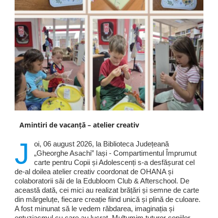
Amintiri de vacanță – atelier creativ
J
oi, 06 august 2026, la Biblioteca Județeană
„Gheorghe Asachi” Iași - Compartimentul Împrumut
carte pentru Copii și Adolescenți s-a desfășurat cel
de-al doilea atelier creativ coordonat de OHANA și
colaboratorii săi de la Edubloom Club & Afterschool. De
această dată, cei mici au realizat brățări și semne de carte
din mărgeluțe, fiecare creație fiind unică și plină de culoare.
A fost minunat să le vedem răbdarea, imaginația și
entuziasmul cu care au lucrat. Mulțumim tuturor copiilor