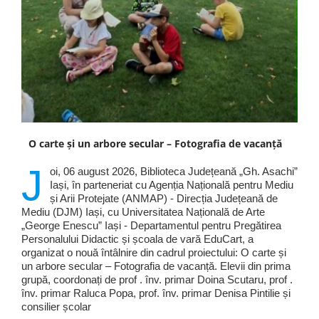
O carte și un arbore secular – Fotografia de vacanță
J
oi, 06 august 2026, Biblioteca Județeană „Gh. Asachi”
Iași, în parteneriat cu Agenția Națională pentru Mediu
și Arii Protejate (ANMAP) - Direcția Județeană de
Mediu (DJM) Iași, cu Universitatea Națională de Arte
„George Enescu” Iași - Departamentul pentru Pregătirea
Personalului Didactic și școala de vară EduCart, a
organizat o nouă întâlnire din cadrul proiectului: O carte și
un arbore secular – Fotografia de vacanță. Elevii din prima
grupă, coordonați de prof . înv. primar Doina Scutaru, prof .
înv. primar Raluca Popa, prof. înv. primar Denisa Pintilie și
consilier școlar