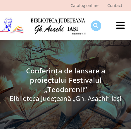
Skip
Catalog online
Contact
to
content
Tog
Nav
Despre bibliotecă
Pagina cititorului
Ştiri şi evenimente
Conferinţa de lansare a
proiectului Festivalul
Programe şi proiecte
„Teodorenii”
Interes public
Biblioteca Judeţeană „Gh. Asachi” Iaşi