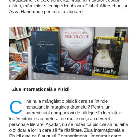
cititori, mămicilor și echipei Edubloom Club & Afterschool și
Avva Handmade pentru o colaborare
Ziua Internațională a Pisicii
C
ine nu a mângâiat o pisică care se întinde
nonșalant la marginea drumului? Pentru unii
oameni sunt companioni de nădejde în locuințele
lor. Scriitorii le-au preferat de multe ori și au devenit
personaje literare. Așadar, nu se putea ca pisicile să nu aibă
o zi doar a lor în care să fie răsfățate. Ziua Internațională a
Pisicii este pe 8 august! Compartimentul Împrumut carte