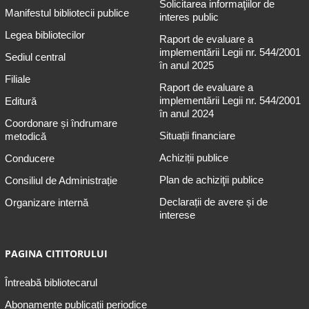
Solicitarea informaţiilor de
Manifestul bibliotecii publice
interes public
Legea bibliotecilor
Raport de evaluare a
implementării Legii nr. 544/2001
Sediul central
în anul 2025
Filiale
Raport de evaluare a
implementării Legii nr. 544/2001
Editură
în anul 2024
Coordonare și îndrumare
Situații financiare
metodică
Achiziții publice
Conducere
Plan de achiziţii publice
Consiliul de Administrație
Declarații de avere și de
Organizare internă
interese
PAGINA CITITORULUI
Întreabă bibliotecarul
Abonamente publicaţii periodice