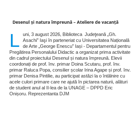
Desenul și natura împreună – Ateliere de vacanță
L
uni, 3 august 2026, Biblioteca Judeţeană „Gh.
Asachi” Iaşi în parteneriat cu Universitatea Națională
de Arte „George Enescu” Iași - Departamentul pentru
Pregătirea Personalului Didactic a organizat prima activitate
din cadrul proiectului Desenul și natura împreună. Elevii
coordonați de prof. înv. primar Doina Scutaru, prof. înv.
primar Raluca Popa, consilier școlar Irina Agape și prof. înv.
primar Denisa Pintilie, au participat astăzi la o întâlnire cu
acele culori primare care ne ajută în pictarea naturii, alături
de student anul al II-lea de la UNAGE – DPPD Eric
Onișoru. Reprezentanta DJM