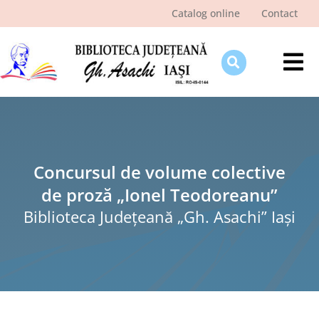
Skip
Catalog online
Contact
to
content
Tog
Nav
Despre bibliotecă
Pagina cititorului
Ştiri şi evenimente
Concursul de volume colective
de proză „Ionel Teodoreanu”
Programe şi proiecte
Biblioteca Judeţeană „Gh. Asachi” Iaşi
Interes public