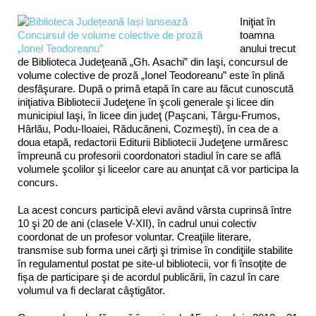
Iniţiat în
toamna
anului trecut
de Biblioteca Judeţeană „Gh. Asachi” din Iaşi, concursul de
volume colective de proză „Ionel Teodoreanu” este în plină
desfăşurare. După o primă etapă în care au făcut cunoscută
iniţiativa Bibliotecii Judeţene în şcoli generale şi licee din
municipiul Iaşi, în licee din judeţ (Paşcani, Târgu-Frumos,
Hârlău, Podu-Iloaiei, Răducăneni, Cozmeşti), în cea de a
doua etapă, redactorii Editurii Bibliotecii Judeţene
urmăresc
împreună cu profesorii coordonatori stadiul în care se află
volumele şcolilor şi liceelor care au anunţat că vor participa la
concurs.
La acest concurs participă elevi având vârsta cuprinsă între
10 şi 20 de ani (clasele V-XII), în cadrul unui colectiv
coordonat de un profesor voluntar. Creaţiile literare,
transmise sub forma unei cărţi şi trimise în condiţiile stabilite
în regulamentul postat pe site-ul bibliotecii, vor fi însoţite de
fişa de participare şi de acordul publicării, în cazul în care
volumul va fi declarat câştigător.