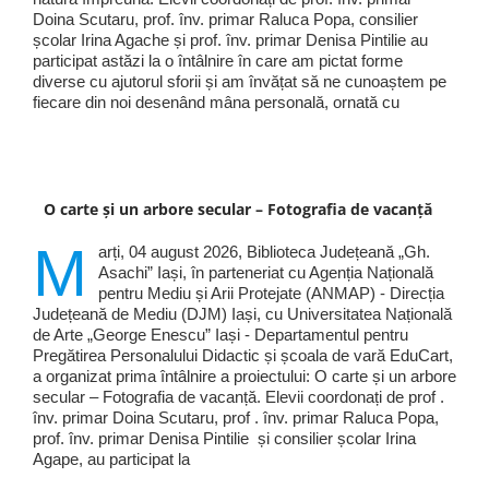
Doina Scutaru, prof. înv. primar Raluca Popa, consilier
școlar Irina Agache și prof. înv. primar Denisa Pintilie au
participat astăzi la o întâlnire în care am pictat forme
diverse cu ajutorul sforii și am învățat să ne cunoaștem pe
fiecare din noi desenând mâna personală, ornată cu
O carte și un arbore secular – Fotografia de vacanță
M
arți, 04 august 2026, Biblioteca Județeană „Gh.
Asachi” Iași, în parteneriat cu Agenția Națională
pentru Mediu și Arii Protejate (ANMAP) - Direcția
Județeană de Mediu (DJM) Iași, cu Universitatea Națională
de Arte „George Enescu” Iași - Departamentul pentru
Pregătirea Personalului Didactic și școala de vară EduCart,
a organizat prima întâlnire a proiectului: O carte și un arbore
secular – Fotografia de vacanță. Elevii coordonați de prof .
înv. primar Doina Scutaru, prof . înv. primar Raluca Popa,
prof. înv. primar Denisa Pintilie și consilier școlar Irina
Agape, au participat la