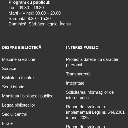
Program cu publicul:
Luni: 09.30 – 16.30
Marți – Vineri: 09.00 – 20.00
Sâmbătă: 8.30 – 15.30
Duminică, Sărbători legale: Închis
DESPRE BIBLIOTECĂ
INTERES PUBLIC
Misiune şi viziune
Protecția datelor cu caracter
personal
Servicii
Transparență
Biblioteca în cifre
Integritate
Scurt istoric
Solicitarea informaţiilor de
Manifestul bibliotecii publice
interes public
Legea bibliotecilor
Raport de evaluare a
implementării Legii nr. 544/2001
Sediul central
în anul 2025
Filiale
Raport de evaluare a