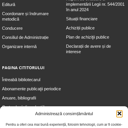
implementării Legii nr. 544/2001
Editură
în anul 2024
Coordonare și îndrumare
Situații financiare
metodică
Achiziții publice
Conducere
Plan de achiziţii publice
Consiliul de Administrație
Declarații de avere și de
Organizare internă
interese
PAGINA CITITORULUI
Întreabă bibliotecarul
Abonamente publicaţii periodice
Anuare, bibliografii
Cartea lunii din colecțiile
speciale
Administrează consimțământul
Informații pentru copii
Pentru a oferi cea mai bună experiență, folosim tehnologii, cum ar fi cookie-