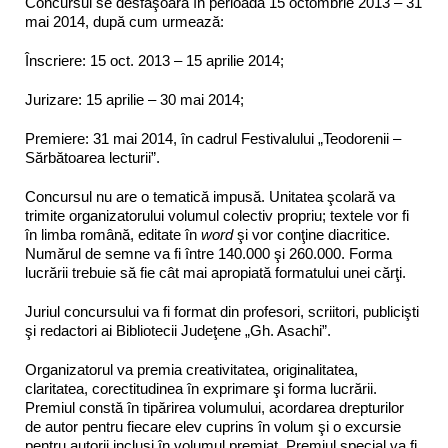
Concursul se desfăşoară în perioada 15 octombrie 2013 – 31
mai 2014, după cum urmează:
Înscriere: 15 oct. 2013 – 15 aprilie 2014;
Jurizare: 15 aprilie – 30 mai 2014;
Premiere: 31 mai 2014, în cadrul Festivalului „Teodorenii –
Sărbătoarea lecturii”.
Concursul nu are o tematică impusă. Unitatea şcolară va
trimite organizatorului volumul colectiv propriu; textele vor fi
în limba română, editate în
word
şi vor conţine diacritice.
Numărul de semne va fi între 140.000 şi 260.000. Forma
lucrării trebuie să fie cât mai apropiată formatului unei cărţi.
Juriul concursului va fi format din profesori, scriitori, publicişti
şi redactori ai Bibliotecii Judeţene „Gh. Asachi”.
Organizatorul va premia creativitatea, originalitatea,
claritatea, corectitudinea în exprimare şi forma lucrării.
Premiul constă în tipărirea volumului, acordarea drepturilor
de autor pentru fiecare elev cuprins în volum şi o excursie
pentru autorii incluşi în volumul premiat. Premiul special va fi