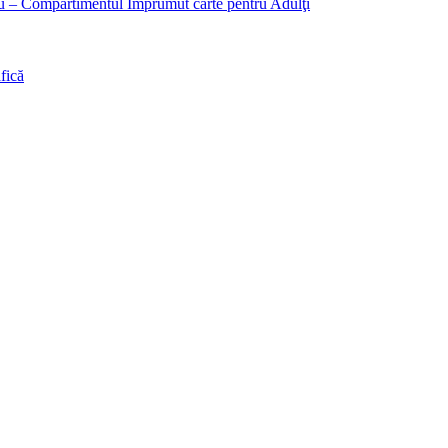
liu – Compartimentul Împrumut carte pentru Adulţi
fică