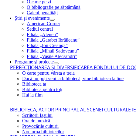
O carte pe zi
O bibliografie pe săptămână
Calcul penalități
Ştiri şi evenimente
American Corner
Sediul central
Filiala „Ateneu”
Filiala „Garabet Ibrăileanu”
Filiala „Ion Creangă”
Filiala „Mihail Sadoveanu”
Filiala „Vasile Alecsandri”
Programe şi proiecte
PERFECŢIONAREA ŞI DIVERSIFICAREA FONDULUI DE DOC
O carte pentru vârsta a treia
Dacă nu poţi veni la bibliotecă, vine biblioteca la tine
Biblioteca ta
Biblioteca pentru toţi
Hai la film
BIBLIOTECA, ACTOR PRINCIPAL AL SCENEI CULTURALE I
Scriitorii Iaşului
Ora de muzică
Provocările culturii
Nocturna bibliotecilor