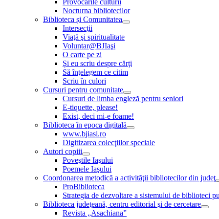
Provocările culturii
Nocturna bibliotecilor
Biblioteca și Comunitatea
Intersecţii
Viaţă şi spiritualitate
Voluntar@BJIaşi
O carte pe zi
Şi eu scriu despre cărţi
Să înţelegem ce citim
Scriu în culori
Cursuri pentru comunitate
Cursuri de limba engleză pentru seniori
E-tiquette, please!
Exist, deci mi-e foame!
Biblioteca în epoca digitală
www.bjiasi.ro
Digitizarea colecţiilor speciale
Autori copiii
Poveştile Iaşului
Poemele Iaşului
Coordonarea metodică a activităţii bibliotecilor din judeţ
ProBiblioteca
Strategia de dezvoltare a sistemului de biblioteci pu
Biblioteca judeţeană, centru editorial şi de cercetare
Revista „Asachiana”