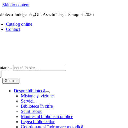
Skip to content
blioteca Judeţeană „Gh. Asachi” Iaşi - 8 august 2026
Catalog online
Contact
tare...
Go to...
Despre bibliotecă
Misiune şi viziune
Servicii
Biblioteca în cifre
Scurt istoric
Manifestul bibliotecii publice
Legea bibliotecilor
Coordonare și îndrumare metodică