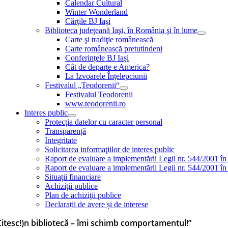
Calendar Cultural
Winter Wonderland
Cărţile BJ Iaşi
Biblioteca judeţeană Iaşi, în România şi în lume
Carte şi tradiţie românească
Carte românească pretutindeni
Conferințele BJ Iași
Cât de departe e America?
La Izvoarele Înţelepciunii
Festivalul „Teodorenii“
Festivalul Teodorenii
www.teodorenii.ro
Interes public
Protecția datelor cu caracter personal
Transparență
Integritate
Solicitarea informaţiilor de interes public
Raport de evaluare a implementării Legii nr. 544/2001 în
Raport de evaluare a implementării Legii nr. 544/2001 în
Situații financiare
Achiziții publice
Plan de achiziţii publice
Declarații de avere și de interese
Citesc!)n bibliotecă – îmi schimb comportamentul!”