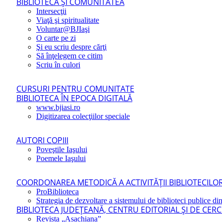
BIBLIOTECA ŞI COMUNITATEA
Intersecţii
Viaţă şi spiritualitate
Voluntar@BJIaşi
O carte pe zi
Şi eu scriu despre cărţi
Să înţelegem ce citim
Scriu în culori
CURSURI PENTRU COMUNITATE
BIBLIOTECA ÎN EPOCA DIGITALĂ
www.bjiasi.ro
Digitizarea colecţiilor speciale
AUTORI COPIII
Poveştile Iaşului
Poemele Iaşului
COORDONAREA METODICĂ A ACTIVITĂŢII BIBLIOTECILOR
ProBiblioteca
Strategia de dezvoltare a sistemului de biblioteci publice din
BIBLIOTECA JUDEŢEANĂ, CENTRU EDITORIAL ŞI DE CER
Revista „Asachiana”