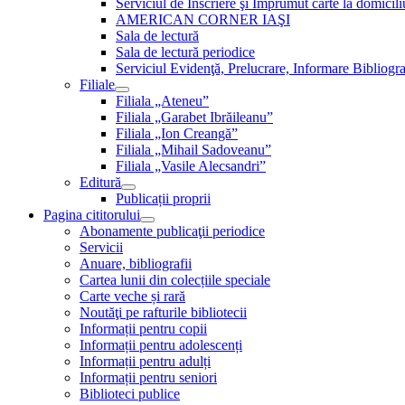
Serviciul de Inscriere şi Împrumut carte la domici
AMERICAN CORNER IAŞI
Sala de lectură
Sala de lectură periodice
Serviciul Evidenţă, Prelucrare, Informare Bibliogra
Filiale
Filiala „Ateneu”
Filiala „Garabet Ibrăileanu”
Filiala „Ion Creangă”
Filiala „Mihail Sadoveanu”
Filiala „Vasile Alecsandri”
Editură
Publicații proprii
Pagina cititorului
Abonamente publicaţii periodice
Servicii
Anuare, bibliografii
Cartea lunii din colecțiile speciale
Carte veche și rară
Noutăţi pe rafturile bibliotecii
Informații pentru copii
Informații pentru adolescenți
Informații pentru adulți
Informații pentru seniori
Biblioteci publice