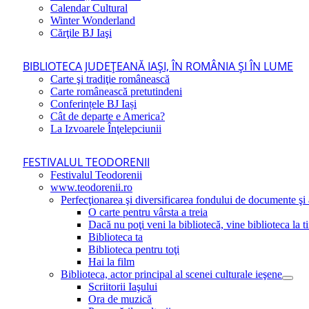
Calendar Cultural
Winter Wonderland
Cărţile BJ Iaşi
BIBLIOTECA JUDEŢEANĂ IAŞI, ÎN ROMÂNIA ŞI ÎN LUME
Carte şi tradiţie românească
Carte românească pretutindeni
Conferințele BJ Iași
Cât de departe e America?
La Izvoarele Înţelepciunii
FESTIVALUL TEODORENII
Festivalul Teodorenii
www.teodorenii.ro
Perfecţionarea şi diversificarea fondului de documente şi a
O carte pentru vârsta a treia
Dacă nu poţi veni la bibliotecă, vine biblioteca la t
Biblioteca ta
Biblioteca pentru toţi
Hai la film
Biblioteca, actor principal al scenei culturale ieşene
Scriitorii Iaşului
Ora de muzică