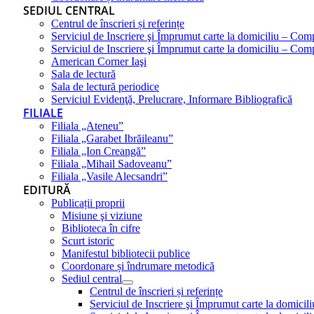
SEDIUL CENTRAL
Centrul de înscrieri și referințe
Serviciul de Inscriere şi Împrumut carte la domiciliu – Com
Serviciul de Inscriere şi Împrumut carte la domiciliu – Co
American Corner Iaşi
Sala de lectură
Sala de lectură periodice
Serviciul Evidenţă, Prelucrare, Informare Bibliografică
FILIALE
Filiala „Ateneu”
Filiala „Garabet Ibrăileanu”
Filiala „Ion Creangă”
Filiala „Mihail Sadoveanu”
Filiala „Vasile Alecsandri”
EDITURĂ
Publicații proprii
Misiune şi viziune
Biblioteca în cifre
Scurt istoric
Manifestul bibliotecii publice
Coordonare și îndrumare metodică
Sediul central
Centrul de înscrieri și referințe
Serviciul de Inscriere şi Împrumut carte la domici