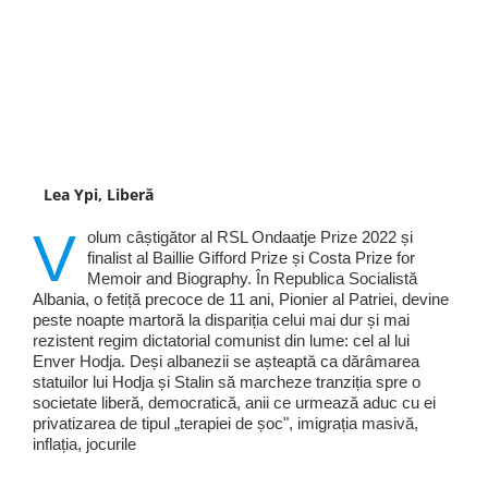
Lea Ypi, Liberă
V
olum câștigător al RSL Ondaatje Prize 2022 și
finalist al Baillie Gifford Prize și Costa Prize for
Memoir and Biography. În Republica Socialistă
Albania, o fetiță precoce de 11 ani, Pionier al Patriei, devine
peste noapte martoră la dispariția celui mai dur și mai
rezistent regim dictatorial comunist din lume: cel al lui
Enver Hodja. Deși albanezii se așteaptă ca dărâmarea
statuilor lui Hodja și Stalin să marcheze tranziția spre o
societate liberă, democratică, anii ce urmează aduc cu ei
privatizarea de tipul „terapiei de șoc", imigrația masivă,
inflația, jocurile