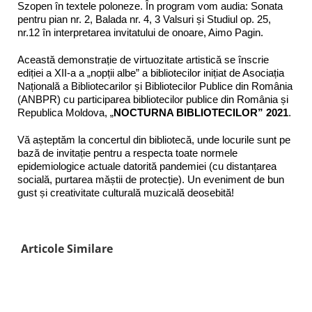
Szopen în textele poloneze. În program vom audia: Sonata
pentru pian nr. 2, Balada nr. 4, 3 Valsuri și Studiul op. 25,
nr.12 în interpretarea invitatului de onoare, Aimo Pagin.
Această demonstrație de virtuozitate artistică se înscrie
ediției a XII-a a „nopții albe” a bibliotecilor inițiat de Asociația
Națională a Bibliotecarilor și Bibliotecilor Publice din România
(ANBPR) cu participarea bibliotecilor publice din România și
Republica Moldova, „
NOCTURNA BIBLIOTECILOR
”
2021
.
Vă așteptăm la concertul din bibliotecă, unde locurile sunt pe
bază de invitație pentru a respecta toate normele
epidemiologice actuale datorită pandemiei (cu distanțarea
socială, purtarea măștii de protecție). Un eveniment de bun
gust și creativitate culturală muzicală deosebită!
Articole Similare