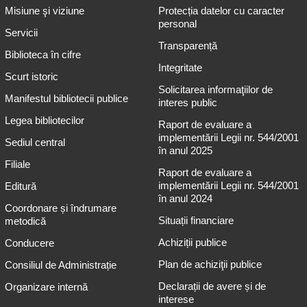
Misiune şi viziune
Protecția datelor cu caracter
personal
Servicii
Transparență
Biblioteca în cifre
Integritate
Scurt istoric
Solicitarea informaţiilor de
Manifestul bibliotecii publice
interes public
Legea bibliotecilor
Raport de evaluare a
implementării Legii nr. 544/2001
Sediul central
în anul 2025
Filiale
Raport de evaluare a
implementării Legii nr. 544/2001
Editură
în anul 2024
Coordonare și îndrumare
Situații financiare
metodică
Achiziții publice
Conducere
Plan de achiziţii publice
Consiliul de Administrație
Declarații de avere și de
Organizare internă
interese