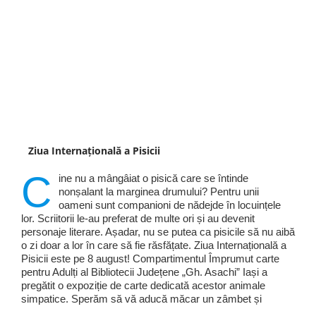
Ziua Internațională a Pisicii
C
ine nu a mângâiat o pisică care se întinde
nonșalant la marginea drumului? Pentru unii
oameni sunt companioni de nădejde în locuințele
lor. Scriitorii le-au preferat de multe ori și au devenit
personaje literare. Așadar, nu se putea ca pisicile să nu aibă
o zi doar a lor în care să fie răsfățate. Ziua Internațională a
Pisicii este pe 8 august! Compartimentul Împrumut carte
pentru Adulți al Bibliotecii Județene „Gh. Asachi” Iași a
pregătit o expoziție de carte dedicată acestor animale
simpatice. Sperăm să vă aducă măcar un zâmbet și