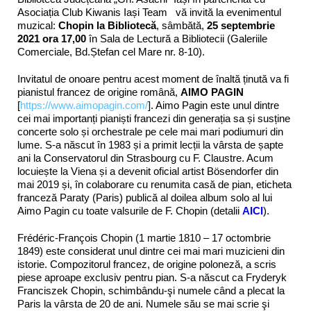
Asociația Club Kiwanis Iași Team vă invită la evenimentul
muzical:
Chopin la Bibliotecă
, sâmbătă,
25 septembrie
2021 ora 17,00
în Sala de Lectură a Bibliotecii (Galeriile
Comerciale, Bd.Ștefan cel Mare nr. 8-10).
Invitatul de onoare pentru acest moment de înaltă ținută va fi
pianistul francez de origine română,
AIMO PAGIN
[
https://www.aimopagin.com
/
]. Aimo Pagin este unul dintre
cei mai importanți pianiști francezi din generația sa și susține
concerte solo și orchestrale pe cele mai mari podiumuri din
lume. S-a născut în 1983 și a primit lecții la vârsta de șapte
ani la Conservatorul din Strasbourg cu F. Claustre. Acum
locuiește la Viena și a devenit oficial artist Bösendorfer din
mai 2019 și, în colaborare cu renumita casă de pian, eticheta
franceză Paraty (Paris) publică al doilea album solo al lui
Aimo Pagin cu toate valsurile de F. Chopin (detalii
AICI
).
Frédéric-François Chopin (1 martie 1810 – 17 octombrie
1849) este considerat unul dintre cei mai mari muzicieni din
istorie. Compozitorul francez, de origine poloneză, a scris
piese aproape exclusiv pentru pian. S-a născut ca Fryderyk
Franciszek Chopin, schimbându-şi numele când a plecat la
Paris la vârsta de 20 de ani. Numele său se mai scrie şi