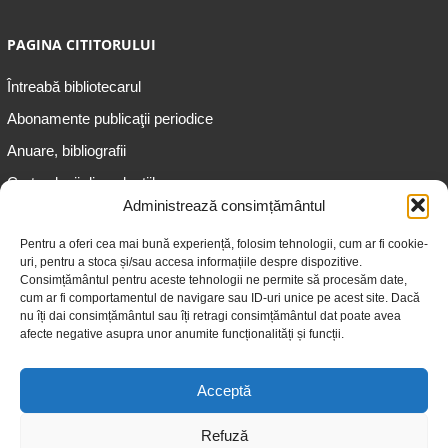
PAGINA CITITORULUI
Întreabă bibliotecarul
Abonamente publicaţii periodice
Anuare, bibliografii
Cartea lunii din colecțiile
speciale
Administrează consimțământul
Informații pentru copii
Pentru a oferi cea mai bună experiență, folosim tehnologii, cum ar fi cookie-
uri, pentru a stoca și/sau accesa informațiile despre dispozitive.
Informații pentru adolescenți
Consimțământul pentru aceste tehnologii ne permite să procesăm date,
Informații pentru adulți
cum ar fi comportamentul de navigare sau ID-uri unice pe acest site. Dacă
nu îți dai consimțământul sau îți retragi consimțământul dat poate avea
Informații pentru seniori
afecte negative asupra unor anumite funcționalități și funcții.
Biblioteci publice
Acceptă
Refuză