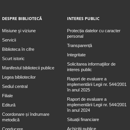
DESPRE BIBLIOTECĂ
INTERES PUBLIC
Misiune şi viziune
Protecția datelor cu caracter
personal
Servicii
Transparență
Biblioteca în cifre
Integritate
Scurt istoric
Solicitarea informaţiilor de
Manifestul bibliotecii publice
interes public
Legea bibliotecilor
Raport de evaluare a
implementării Legii nr. 544/2001
Sediul central
în anul 2025
Filiale
Raport de evaluare a
implementării Legii nr. 544/2001
Editură
în anul 2024
Coordonare și îndrumare
Situații financiare
metodică
Achiziții publice
Conducere