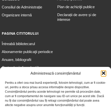
Plan de achiziţii publice
Consiliul de Administrație
Declarații de avere și de
Organizare internă
interese
PAGINA CITITORULUI
Întreabă bibliotecarul
Abonamente publicaţii periodice
Anuare, bibliografii
Cartea lunii din colecțiile
speciale
Administrează consimțământul
Informații pentru copii
Pentru a oferi cea mai bună experiență, folosim tehnologii, cum ar fi cookie-
uri, pentru a stoca și/sau accesa informațiile despre dispozitive.
Informații pentru adolescenți
Consimțământul pentru aceste tehnologii ne permite să procesăm date,
Informații pentru adulți
cum ar fi comportamentul de navigare sau ID-uri unice pe acest site. Dacă
nu îți dai consimțământul sau îți retragi consimțământul dat poate avea
Informații pentru seniori
afecte negative asupra unor anumite funcționalități și funcții.