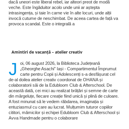
dacă uneori este liberal rebel, iar alteori preot de modă
veche. Este îngăduitor acolo unde unii ar aștepta
intrasingența, și taie în carne vie în alte locuri, unde alții
invocă cutume de neschimbat. De aceea cartea de față va
provoca scandal. Este o integrală a
Amintiri de vacanță – atelier creativ
J
oi, 06 august 2026, la Biblioteca Județeană
„Gheorghe Asachi” Iași - Compartimentul Împrumut
carte pentru Copii și Adolescenți s-a desfășurat cel
de-al doilea atelier creativ coordonat de OHANA și
colaboratorii săi de la Edubloom Club & Afterschool. De
această dată, cei mici au realizat brățări și semne de carte
din mărgeluțe, fiecare creație fiind unică și plină de culoare.
A fost minunat să le vedem răbdarea, imaginația și
entuziasmul cu care au lucrat. Mulțumim tuturor copiilor
cititori, mămicilor și echipei Edubloom Club & Afterschool și
Avva Handmade pentru o colaborare