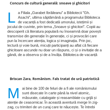
Concurs de cultură generală: snoave și ghicitori
L
a Filiala „Garabet Ibrăileanu” a Bibliotecii ”Gh.
Asachi”, ultima săptămână a programului Biblioteca
de vacanță a fost dedicată umorului, istețimii și
jocului de cuvinte, prin tema „Snoave și ghicitori”. Copiii au
descoperit că literatura populară nu înseamnă doar povești
transmise din generație în generație, ci și provocări care
pun la încercare atenția, logica și imaginația. Prin joc,
lectură și voie bună, micuții participanți au aflat că fiecare
ghicitoare ascunde nu doar un răspuns, ci și o invitație de a
gândi, de a observa și de a învăța. Biblioteca de vacanță
Briscan Zara, Românism. Fals tratat de ură patriotică
M
ai bine de 100 de feluri de a fi ale românismului
sunt disecate în carte până la nivel atomic,
măsurate, catalogate și reasamblate cu grijă și
atenție de ceasornicar. În această aventură merge în zig-
zag, cu trimiteri de un curaj care te năucește. Te întrebi