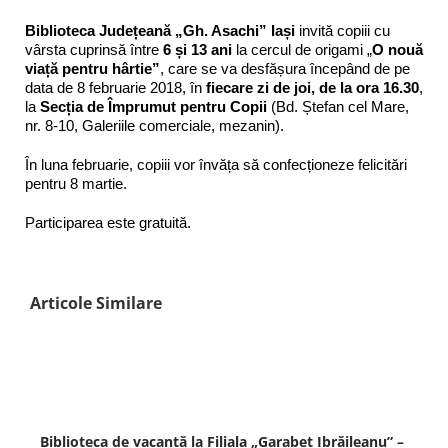
Biblioteca Județeană „Gh. Asachi” Iași
invită copiii cu
vârsta cuprinsă între
6 și 13 ani
la cercul de origami „
O nouă
viață pentru hârtie”
, care se va desfășura începând de pe
data de 8 februarie 2018, în
fiecare zi de joi, de la ora 16.30
,
la
Secția de Împrumut pentru Copii
(Bd. Ștefan cel Mare,
nr. 8-10, Galeriile comerciale, mezanin).
În luna februarie, copiii vor învăța să confecționeze felicitări
pentru 8 martie.
Participarea este gratuită.
Articole Similare
Biblioteca de vacanță la Filiala „Garabet Ibrăileanu” –