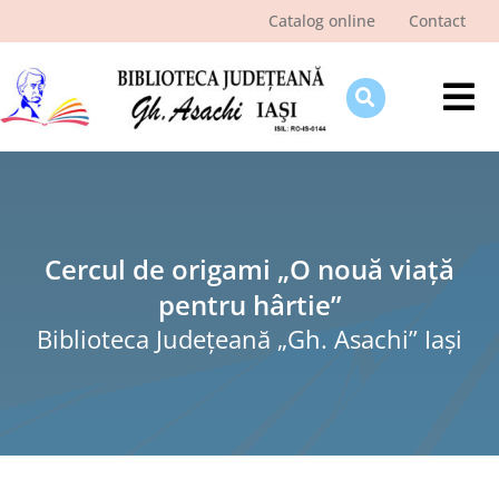
Skip
Catalog online
Contact
to
content
Tog
Nav
Despre bibliotecă
Pagina cititorului
Ştiri şi evenimente
Cercul de origami „O nouă viață
pentru hârtie”
Programe şi proiecte
Biblioteca Judeţeană „Gh. Asachi” Iaşi
Interes public