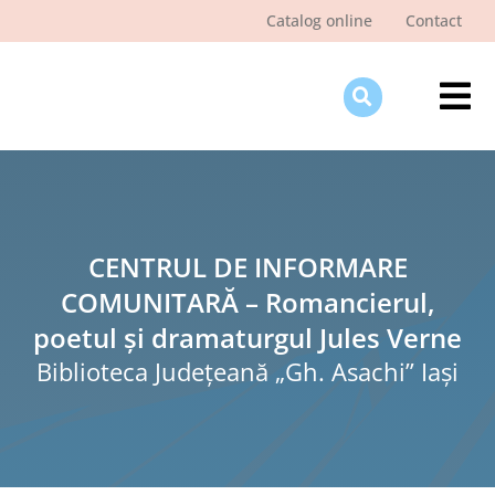
Skip
Catalog online
Contact
to
content
Tog
Nav
Des
Pagi
Şti
CENTRUL DE INFORMARE
COMUNITARĂ – Romancierul,
Pro
poetul şi dramaturgul Jules Verne
Int
Biblioteca Judeţeană „Gh. Asachi” Iaşi