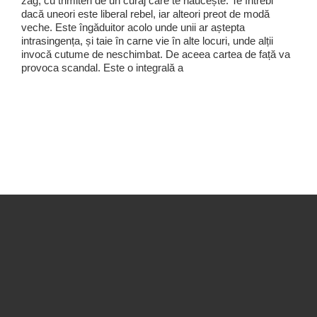
zag, cu trimiteri de un curaj care te năucește. Te întrebi
dacă uneori este liberal rebel, iar alteori preot de modă
veche. Este îngăduitor acolo unde unii ar aștepta
intrasingența, și taie în carne vie în alte locuri, unde alții
invocă cutume de neschimbat. De aceea cartea de față va
provoca scandal. Este o integrală a