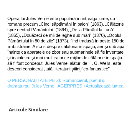
Opera lui Jules Verne este populară în întreaga lume, cu
romane precum „Cinci săptămâni în balon” (1863), „Călătorie
spre centrul Pământului” (1864), „De la Pământ la Lună”
(1865), „Douăzeci de mii de leghe sub mări” (1870), „Ocolul
Pământului în 80 de zile” (1873), fiind tradusă în peste 150 de
limbi străine. A scris despre călătoria în spaţiu, aer şi sub apă
înainte ca aparatele de zbor sau submarinele să fie inventate,
şi înainte cu şi mai mult ca orice mijloc de călătorie în spaţiu
să fi fost conceput. Jules Verne, alături de H. G. Wells, este
deseori considerat „tatăl literaturii ştiinţifico-fantastice”.
O PERSONALITATE PE ZI: Romancierul, poetul şi
dramaturgul Jules Verne | AGERPRES • Actualizează lumea.
Articole Similare