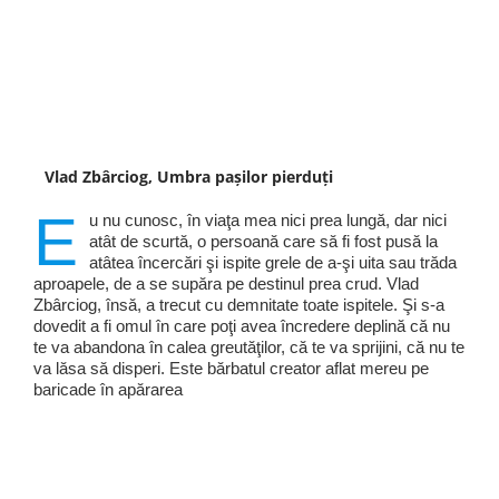
Vlad Zbârciog, Umbra pașilor pierduți
E
u nu cunosc, în viaţa mea nici prea lungă, dar nici
atât de scurtă, o persoană care să fi fost pusă la
atâtea încercări şi ispite grele de a-şi uita sau trăda
aproapele, de a se supăra pe destinul prea crud. Vlad
Zbârciog, însă, a trecut cu demnitate toate ispitele. Şi s-a
dovedit a fi omul în care poţi avea încredere deplină că nu
te va abandona în calea greutăţilor, că te va sprijini, că nu te
va lăsa să disperi. Este bărbatul creator aflat mereu pe
baricade în apărarea