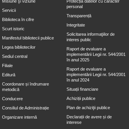
Misiune şi viziune
Protecția datelor cu caracter
personal
Servicii
Transparență
Biblioteca în cifre
Integritate
Scurt istoric
Solicitarea informaţiilor de
Manifestul bibliotecii publice
interes public
Legea bibliotecilor
Raport de evaluare a
implementării Legii nr. 544/2001
Sediul central
în anul 2025
Filiale
Raport de evaluare a
implementării Legii nr. 544/2001
Editură
în anul 2024
Coordonare și îndrumare
Situații financiare
metodică
Achiziții publice
Conducere
Plan de achiziţii publice
Consiliul de Administrație
Declarații de avere și de
Organizare internă
interese