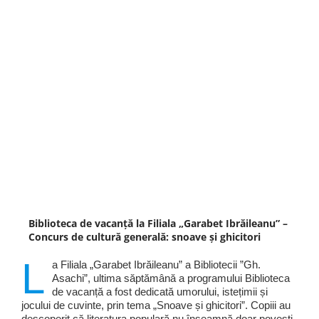
Biblioteca de vacanță la Filiala „Garabet Ibrăileanu” –
Concurs de cultură generală: snoave și ghicitori
L
a Filiala „Garabet Ibrăileanu” a Bibliotecii ”Gh.
Asachi”, ultima săptămână a programului Biblioteca
de vacanță a fost dedicată umorului, istețimii și
jocului de cuvinte, prin tema „Snoave și ghicitori”. Copiii au
descoperit că literatura populară nu înseamnă doar povești