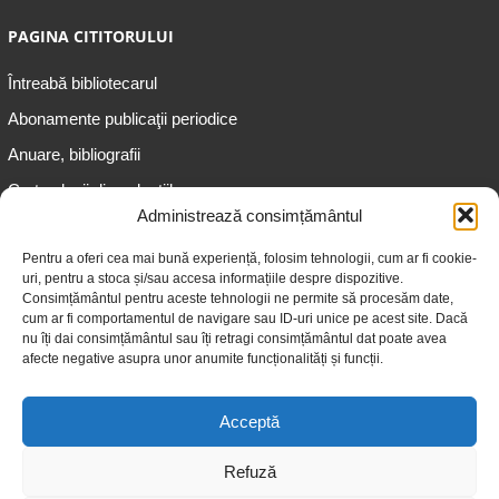
PAGINA CITITORULUI
Întreabă bibliotecarul
Abonamente publicaţii periodice
Anuare, bibliografii
Cartea lunii din colecțiile
speciale
Administrează consimțământul
Informații pentru copii
Pentru a oferi cea mai bună experiență, folosim tehnologii, cum ar fi cookie-
uri, pentru a stoca și/sau accesa informațiile despre dispozitive.
Informații pentru adolescenți
Consimțământul pentru aceste tehnologii ne permite să procesăm date,
Informații pentru adulți
cum ar fi comportamentul de navigare sau ID-uri unice pe acest site. Dacă
nu îți dai consimțământul sau îți retragi consimțământul dat poate avea
Informații pentru seniori
afecte negative asupra unor anumite funcționalități și funcții.
Biblioteci publice
Acceptă
Refuză