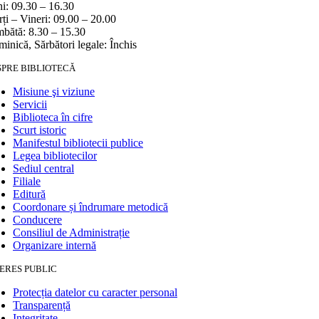
i: 09.30 – 16.30
ți – Vineri: 09.00 – 20.00
bătă: 8.30 – 15.30
inică, Sărbători legale: Închis
SPRE BIBLIOTECĂ
Misiune şi viziune
Servicii
Biblioteca în cifre
Scurt istoric
Manifestul bibliotecii publice
Legea bibliotecilor
Sediul central
Filiale
Editură
Coordonare și îndrumare metodică
Conducere
Consiliul de Administrație
Organizare internă
ERES PUBLIC
Protecția datelor cu caracter personal
Transparență
Integritate