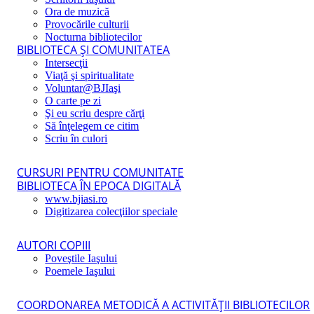
Ora de muzică
Provocările culturii
Nocturna bibliotecilor
BIBLIOTECA ŞI COMUNITATEA
Intersecţii
Viaţă şi spiritualitate
Voluntar@BJIaşi
O carte pe zi
Şi eu scriu despre cărţi
Să înţelegem ce citim
Scriu în culori
CURSURI PENTRU COMUNITATE
BIBLIOTECA ÎN EPOCA DIGITALĂ
www.bjiasi.ro
Digitizarea colecţiilor speciale
AUTORI COPIII
Poveştile Iaşului
Poemele Iaşului
COORDONAREA METODICĂ A ACTIVITĂŢII BIBLIOTECILOR