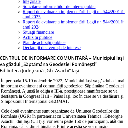
Integritate
Solicitarea informaţiilor de interes public
Raport de evaluare a implementării Legii nr. 544/2001 în
anul 2025
Raport de evaluare a implementării Legii nr. 544/2001 în
anul 2024
Situații financiare
Achiziții publice
Plan de achiziţii publice
Declarații de avere și de interese
CENTRUL DE INFORMARE COMUNITARĂ – Municipiul Iași
va găzdui „Săptămâna Geodeziei Româneşti”
Biblioteca Judeţeană „Gh. Asachi” Iaşi
În perioada 15-19 noiembrie 2022, Municipiul Iași va găzdui cel mai
important eveniment al comunității geodezice: Săptămâna Geodeziei
Româneşti. Ajunsă la ediția a III-a, prestigioasa manifestare se va
desfășura la Congress Hall – Palas Iași, loc în care se va desfășura și
Simpozionul Internațional GEOMAT.
Cele două evenimente sunt organizate de Uniunea Geodezilor din
România (UGR) în parteneriat cu Universitatea Tehnică „Gheorghe
Asachi” din Iaşi (UTI) și vor reuni peste 150 de participanți, atât din
România, cât și din străinătate. Printre aceștia se vor număra