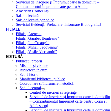
Serviciul de Inscriere şi Împrumut carte la domiciliu –
Compartimentul Împrumut carte pentru Adulţi
American Corner Iaşi
Sala de lectură
Sala de lectură periodice
Serviciul Evidenţă, Prelucrare, Informare Bibliografică
FILIALE
Filiala „Ateneu”
Filiala „Garabet Ibrăileanu”
Filiala „Ion Creangă”
Filiala „Mihail Sadoveanu”
Filiala „Vasile Alecsandri”
EDITURĂ
Publicații proprii
Misiune şi viziune
Biblioteca în cifre
Scurt istoric
Manifestul bibliotecii publice
Coordonare și îndrumare metodică
Sediul central
Centrul de înscrieri și referințe
Serviciul de Inscriere şi Împrumut carte la domiciliu
– Compartimentul Împrumut carte pentru Copii şi
Adolescenţi
Serviciul de Inscriere şi Împrumut carte la domiciliu