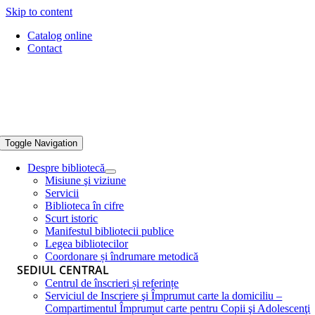
Skip to content
Catalog online
Contact
Toggle Navigation
Despre bibliotecă
Misiune şi viziune
Servicii
Biblioteca în cifre
Scurt istoric
Manifestul bibliotecii publice
Legea bibliotecilor
Coordonare și îndrumare metodică
SEDIUL CENTRAL
Centrul de înscrieri și referințe
Serviciul de Inscriere şi Împrumut carte la domiciliu –
Compartimentul Împrumut carte pentru Copii şi Adolescenţi