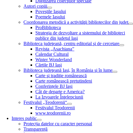
Digitizarea colecţiilor speciale
Autori copiii
Poveştile Iaşului
Poemele Iaşului
Coordonarea metodică a activităţii bibliotecilor din judeţ
ProBiblioteca
Strategia de dezvoltare a sistemului de biblioteci
publice din judeţul Iaşi
Biblioteca judeţeană, centru editorial şi de cercetare
Revista „Asachiana”
Calendar Cultural
Winter Wonderland
Cărţile BJ Iaşi
Biblioteca judeţeană Iaşi, în România şi în lume
Carte şi tradiţie românească
Carte românească pretutindeni
Conferințele BJ Iași
Cât de departe e America?
La Izvoarele Înţelepciunii
Festivalul „Teodorenii“
Festivalul Teodorenii
www.teodorenii.ro
Interes public
Protecția datelor cu caracter personal
Transparență