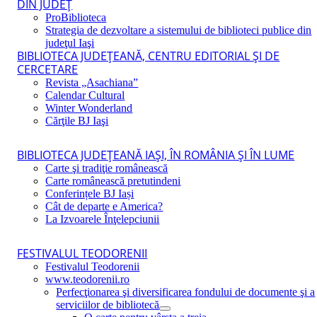
DIN JUDEŢ
ProBiblioteca
Strategia de dezvoltare a sistemului de biblioteci publice din
judeţul Iaşi
BIBLIOTECA JUDEŢEANĂ, CENTRU EDITORIAL ŞI DE
CERCETARE
Revista „Asachiana”
Calendar Cultural
Winter Wonderland
Cărţile BJ Iaşi
BIBLIOTECA JUDEŢEANĂ IAŞI, ÎN ROMÂNIA ŞI ÎN LUME
Carte şi tradiţie românească
Carte românească pretutindeni
Conferințele BJ Iași
Cât de departe e America?
La Izvoarele Înţelepciunii
FESTIVALUL TEODORENII
Festivalul Teodorenii
www.teodorenii.ro
Perfecţionarea şi diversificarea fondului de documente şi a
serviciilor de bibliotecă