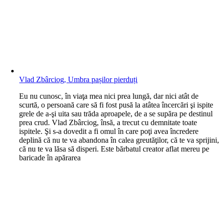
Vlad Zbârciog, Umbra pașilor pierduți
E
u nu cunosc, în viaţa mea nici prea lungă, dar nici atât de
scurtă, o persoană care să fi fost pusă la atâtea încercări şi ispite
grele de a-şi uita sau trăda aproapele, de a se supăra pe destinul
prea crud. Vlad Zbârciog, însă, a trecut cu demnitate toate
ispitele. Şi s-a dovedit a fi omul în care poţi avea încredere
deplină că nu te va abandona în calea greutăţilor, că te va sprijini
că nu te va lăsa să disperi. Este bărbatul creator aflat mereu pe
baricade în apărarea