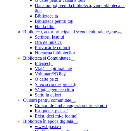
O carte pentru vârsta a treia
Dacă nu poţi veni la bibliotecă, vine biblioteca la
tine
Biblioteca ta
Biblioteca pentru toţi
Hai la film
Biblioteca, actor principal al scenei culturale ieşene
Scriitorii Iaşului
Ora de muzică
Provocările culturii
Nocturna bibliotecilor
Biblioteca și Comunitatea
Intersecţii
Viaţă şi spiritualitate
Voluntar@BJIaşi
O carte pe zi
Şi eu scriu despre cărţi
Să înţelegem ce citim
Scriu în culori
Cursuri pentru comunitate
Cursuri de limba engleză pentru seniori
E-tiquette, please!
Exist, deci mi-e foame!
Biblioteca în epoca digitală
www.bjiasi.ro