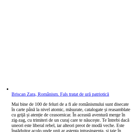
Briscan Zara, Românism. Fals tratat de ură patriotică
M
ai bine de 100 de feluri de a fi ale românismului sunt disecate
în carte până la nivel atomic, măsurate, catalogate și reasamblate
cu grijă și atenție de ceasornicar. În această aventură merge în
zig-zag, cu trimiteri de un curaj care te năucește. Te întrebi dacă
uneori este liberal rebel, iar alteori preot de modă veche. Este
îngăduitor acolo unde unii ar aștepta intrasingența, și taie în