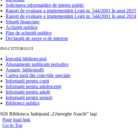
Solicitarea informaţiilor de interes public
Raport de evaluare a implementării Legii nr. 544/2001 în anul 2025
Raport de evaluare a implementării Legii nr. 544/2001 în anul 2024
Situații financiare
Achiziții publice
Plan de achiziţii publice
Declarații de avere și de interese
INA CITITORULUI
Întreabă bibliotecarul
Abonamente publicaţii periodice
Anuare, bibliografii
Cartea lunii din colecțiile speciale
Informații pentru copii
Informații pentru adolescenți
Informații pentru adulți
Informații pentru seniori
Biblioteci publice
026 Biblioteca Judeţeană „Gheorghe Asachi” Iaşi
Page load link
Go to Top