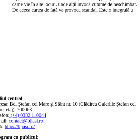
carne vie în alte locuri, unde alții invocă cutume de neschimbat.
De aceea cartea de față va provoca scandal. Este o integrală a
iul central
esa: Bd. Ștefan cel Mare și Sfânt nr. 10 (Clădirea Galeriile Ștefan cel
e, etaj), 700063
efon:
(+4) 0332 110044
ail:
contact@bjiasi.ro
b:
https://bjiasi.ro/
gram cu publicul: