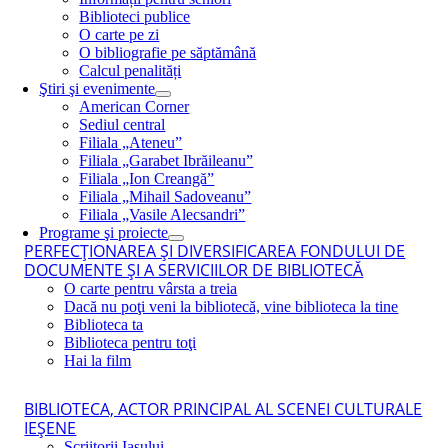
Biblioteci publice
O carte pe zi
O bibliografie pe săptămână
Calcul penalități
Ştiri şi evenimente
American Corner
Sediul central
Filiala „Ateneu”
Filiala „Garabet Ibrăileanu”
Filiala „Ion Creangă”
Filiala „Mihail Sadoveanu”
Filiala „Vasile Alecsandri”
Programe şi proiecte
PERFECŢIONAREA ŞI DIVERSIFICAREA FONDULUI DE
DOCUMENTE ŞI A SERVICIILOR DE BIBLIOTECĂ
O carte pentru vârsta a treia
Dacă nu poţi veni la bibliotecă, vine biblioteca la tine
Biblioteca ta
Biblioteca pentru toţi
Hai la film
BIBLIOTECA, ACTOR PRINCIPAL AL SCENEI CULTURALE
IEŞENE
Scriitorii Iaşului