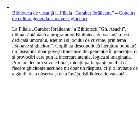
Biblioteca de vacanță la Filiala „Garabet Ibrăileanu” – Concurs
de cultură generală: snoave și ghicitori
L
a Filiala „Garabet Ibrăileanu” a Bibliotecii ”Gh. Asachi”,
ultima săptămână a programului Biblioteca de vacanță a fost
dedicată umorului, istețimii și jocului de cuvinte, prin tema
„Snoave și ghicitori”. Copiii au descoperit că literatura populară
nu înseamnă doar povești transmise din generație în generație, ci
și provocări care pun la încercare atenția, logica și imaginația.
Prin joc, lectură și voie bună, micuții participanți au aflat că
fiecare ghicitoare ascunde nu doar un răspuns, ci și o invitație de
a gândi, de a observa și de a învăța. Biblioteca de vacanță