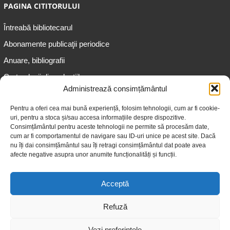
PAGINA CITITORULUI
Întreabă bibliotecarul
Abonamente publicaţii periodice
Anuare, bibliografii
Cartea lunii din colecțiile
speciale
Administrează consimțământul
Informații pentru copii
Pentru a oferi cea mai bună experiență, folosim tehnologii, cum ar fi cookie-
uri, pentru a stoca și/sau accesa informațiile despre dispozitive.
Informații pentru adolescenți
Consimțământul pentru aceste tehnologii ne permite să procesăm date,
Informații pentru adulți
cum ar fi comportamentul de navigare sau ID-uri unice pe acest site. Dacă
nu îți dai consimțământul sau îți retragi consimțământul dat poate avea
Informații pentru seniori
afecte negative asupra unor anumite funcționalități și funcții.
Biblioteci publice
Acceptă
Refuză
Vezi preferințele
© 2026 Biblioteca Judeţeană „Gheorghe Asachi” Iaşi