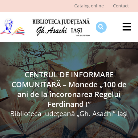
Skip
Catalog online
Contact
to
content
Tog
Nav
Despre bibliotecă
Pagina cititorului
Ştiri şi evenimente
CENTRUL DE INFORMARE
COMUNITARĂ – Monede „100 de
Programe şi proiecte
ani de la încoronarea Regelui
Interes public
Ferdinand I”
Biblioteca Judeţeană „Gh. Asachi” Iaşi