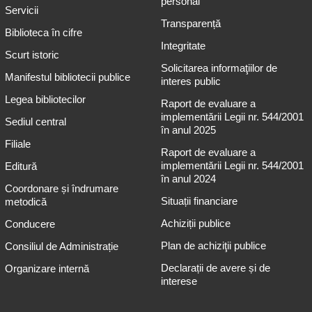
personal
Servicii
Transparență
Biblioteca în cifre
Integritate
Scurt istoric
Solicitarea informaţiilor de
Manifestul bibliotecii publice
interes public
Legea bibliotecilor
Raport de evaluare a
implementării Legii nr. 544/2001
Sediul central
în anul 2025
Filiale
Raport de evaluare a
implementării Legii nr. 544/2001
Editură
în anul 2024
Coordonare și îndrumare
Situații financiare
metodică
Achiziții publice
Conducere
Plan de achiziţii publice
Consiliul de Administrație
Declarații de avere și de
Organizare internă
interese