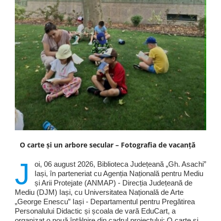
O carte și un arbore secular – Fotografia de vacanță
J
oi, 06 august 2026, Biblioteca Județeană „Gh. Asachi”
Iași, în parteneriat cu Agenția Națională pentru Mediu
și Arii Protejate (ANMAP) - Direcția Județeană de
Mediu (DJM) Iași, cu Universitatea Națională de Arte
„George Enescu” Iași - Departamentul pentru Pregătirea
Personalului Didactic și școala de vară EduCart, a
organizat o nouă întâlnire din cadrul proiectului: O carte și