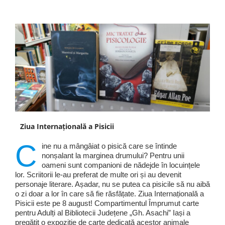
Ziua Internațională a Pisicii
C
ine nu a mângâiat o pisică care se întinde
nonșalant la marginea drumului? Pentru unii
oameni sunt companioni de nădejde în locuințele
lor. Scriitorii le-au preferat de multe ori și au devenit
personaje literare. Așadar, nu se putea ca pisicile să nu aibă
o zi doar a lor în care să fie răsfățate. Ziua Internațională a
Pisicii este pe 8 august! Compartimentul Împrumut carte
pentru Adulți al Bibliotecii Județene „Gh. Asachi” Iași a
pregătit o expoziție de carte dedicată acestor animale