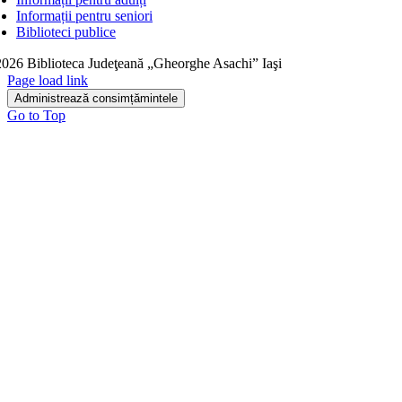
Informații pentru seniori
Biblioteci publice
026 Biblioteca Judeţeană „Gheorghe Asachi” Iaşi
Page load link
Administrează consimțămintele
Go to Top