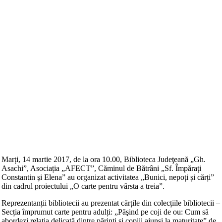
Marți, 14 martie 2017, de la ora 10.00, Biblioteca Judeţeană „Gh.
Asachi”, Asociația „AFECT”, Căminul de Bătrâni „Sf. Împărați
Constantin şi Elena” au organizat activitatea „Bunici, nepoți și cărți”
din cadrul proiectului „O carte pentru vârsta a treia”.
Reprezentanții bibliotecii au prezentat cărțile din colecțiile bibliotecii –
Secția împrumut carte pentru adulți: „Păşind pe coji de ou: Cum să
abordezi relaţia delicată dintre părinţi şi copiii ajunşi la maturitate” de