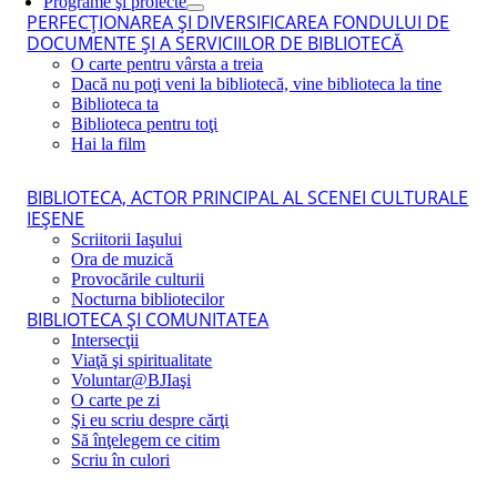
Programe şi proiecte
PERFECŢIONAREA ŞI DIVERSIFICAREA FONDULUI DE
DOCUMENTE ŞI A SERVICIILOR DE BIBLIOTECĂ
O carte pentru vârsta a treia
Dacă nu poţi veni la bibliotecă, vine biblioteca la tine
Biblioteca ta
Biblioteca pentru toţi
Hai la film
BIBLIOTECA, ACTOR PRINCIPAL AL SCENEI CULTURALE
IEŞENE
Scriitorii Iaşului
Ora de muzică
Provocările culturii
Nocturna bibliotecilor
BIBLIOTECA ŞI COMUNITATEA
Intersecţii
Viaţă şi spiritualitate
Voluntar@BJIaşi
O carte pe zi
Şi eu scriu despre cărţi
Să înţelegem ce citim
Scriu în culori