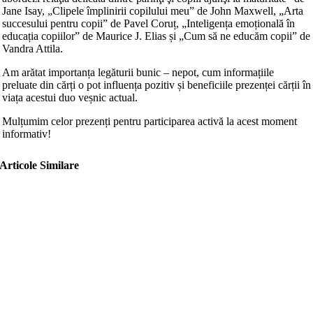
Jane
Isay, „Clipele împlinirii copilului meu” de John Maxwell, „Arta
succesului pentru copii” de Pavel Coruț, „Inteligența emoțională în
educația copiilor” de Maurice J. Elias și „Cum să ne educăm copii” de
Vandra Attila.
Am arătat importanța legăturii bunic – nepot, cum informațiile
preluate din cărți o pot influența pozitiv și beneficiile prezenței cărții în
viața acestui duo veșnic actual.
Mulțumim celor prezenți pentru participarea activă la acest moment
informativ!
Articole Similare