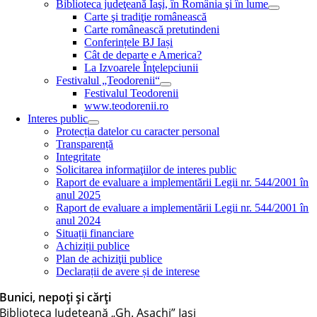
Biblioteca judeţeană Iaşi, în România şi în lume
Carte şi tradiţie românească
Carte românească pretutindeni
Conferințele BJ Iași
Cât de departe e America?
La Izvoarele Înţelepciunii
Festivalul „Teodorenii“
Festivalul Teodorenii
www.teodorenii.ro
Interes public
Protecția datelor cu caracter personal
Transparență
Integritate
Solicitarea informaţiilor de interes public
Raport de evaluare a implementării Legii nr. 544/2001 în
anul 2025
Raport de evaluare a implementării Legii nr. 544/2001 în
anul 2024
Situații financiare
Achiziții publice
Plan de achiziţii publice
Declarații de avere și de interese
Bunici, nepoți și cărți
Biblioteca Judeţeană „Gh. Asachi” Iaşi