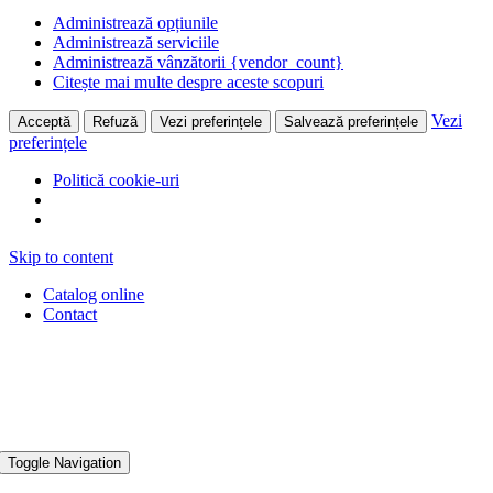
Administrează opțiunile
Administrează serviciile
Administrează vânzătorii {vendor_count}
Citește mai multe despre aceste scopuri
Vezi
Acceptă
Refuză
Vezi preferințele
Salvează preferințele
preferințele
Politică cookie-uri
Skip to content
Catalog online
Contact
Toggle Navigation