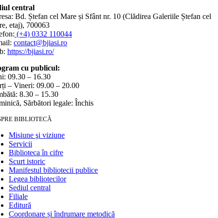
iul central
esa: Bd. Ștefan cel Mare și Sfânt nr. 10 (Clădirea Galeriile Ștefan cel
e, etaj), 700063
efon:
(+4) 0332 110044
ail:
contact@bjiasi.ro
b:
https://bjiasi.ro/
gram cu publicul:
i: 09.30 – 16.30
ți – Vineri: 09.00 – 20.00
bătă: 8.30 – 15.30
inică, Sărbători legale: Închis
SPRE BIBLIOTECĂ
Misiune şi viziune
Servicii
Biblioteca în cifre
Scurt istoric
Manifestul bibliotecii publice
Legea bibliotecilor
Sediul central
Filiale
Editură
Coordonare și îndrumare metodică