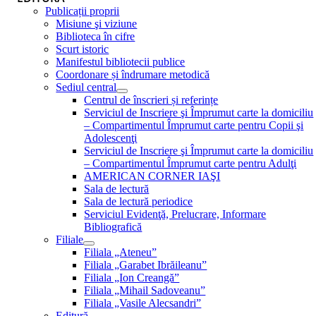
Publicații proprii
Misiune şi viziune
Biblioteca în cifre
Scurt istoric
Manifestul bibliotecii publice
Coordonare și îndrumare metodică
Sediul central
Centrul de înscrieri și referințe
Serviciul de Inscriere şi Împrumut carte la domiciliu
– Compartimentul Împrumut carte pentru Copii şi
Adolescenţi
Serviciul de Inscriere şi Împrumut carte la domiciliu
– Compartimentul Împrumut carte pentru Adulţi
AMERICAN CORNER IAŞI
Sala de lectură
Sala de lectură periodice
Serviciul Evidenţă, Prelucrare, Informare
Bibliografică
Filiale
Filiala „Ateneu”
Filiala „Garabet Ibrăileanu”
Filiala „Ion Creangă”
Filiala „Mihail Sadoveanu”
Filiala „Vasile Alecsandri”
Editură