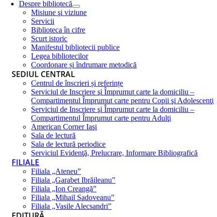
Despre bibliotecă
Misiune şi viziune
Servicii
Biblioteca în cifre
Scurt istoric
Manifestul bibliotecii publice
Legea bibliotecilor
Coordonare și îndrumare metodică
SEDIUL CENTRAL
Centrul de înscrieri și referințe
Serviciul de Inscriere şi Împrumut carte la domiciliu –
Compartimentul Împrumut carte pentru Copii şi Adolescenţi
Serviciul de Inscriere şi Împrumut carte la domiciliu –
Compartimentul Împrumut carte pentru Adulţi
American Corner Iaşi
Sala de lectură
Sala de lectură periodice
Serviciul Evidenţă, Prelucrare, Informare Bibliografică
FILIALE
Filiala „Ateneu”
Filiala „Garabet Ibrăileanu”
Filiala „Ion Creangă”
Filiala „Mihail Sadoveanu”
Filiala „Vasile Alecsandri”
EDITURĂ