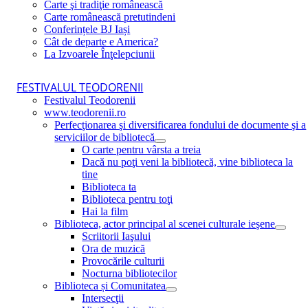
Carte şi tradiţie românească
Carte românească pretutindeni
Conferințele BJ Iași
Cât de departe e America?
La Izvoarele Înţelepciunii
FESTIVALUL TEODORENII
Festivalul Teodorenii
www.teodorenii.ro
Perfecţionarea şi diversificarea fondului de documente şi a
serviciilor de bibliotecă
O carte pentru vârsta a treia
Dacă nu poţi veni la bibliotecă, vine biblioteca la
tine
Biblioteca ta
Biblioteca pentru toţi
Hai la film
Biblioteca, actor principal al scenei culturale ieşene
Scriitorii Iaşului
Ora de muzică
Provocările culturii
Nocturna bibliotecilor
Biblioteca și Comunitatea
Intersecţii