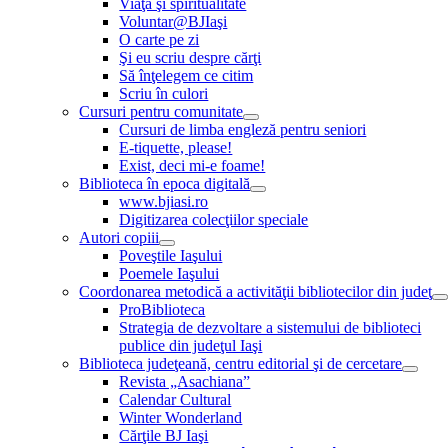
Viaţă şi spiritualitate
Voluntar@BJIaşi
O carte pe zi
Şi eu scriu despre cărţi
Să înţelegem ce citim
Scriu în culori
Cursuri pentru comunitate
Cursuri de limba engleză pentru seniori
E-tiquette, please!
Exist, deci mi-e foame!
Biblioteca în epoca digitală
www.bjiasi.ro
Digitizarea colecţiilor speciale
Autori copiii
Poveştile Iaşului
Poemele Iaşului
Coordonarea metodică a activităţii bibliotecilor din judeţ
ProBiblioteca
Strategia de dezvoltare a sistemului de biblioteci
publice din judeţul Iaşi
Biblioteca judeţeană, centru editorial şi de cercetare
Revista „Asachiana”
Calendar Cultural
Winter Wonderland
Cărţile BJ Iaşi