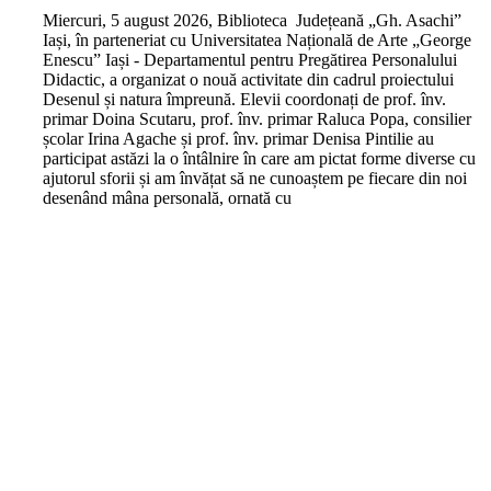
M
iercuri, 5 august 2026, Biblioteca Județeană „Gh. Asachi”
Iași, în parteneriat cu Universitatea Națională de Arte „George
Enescu” Iași - Departamentul pentru Pregătirea Personalului
Didactic, a organizat o nouă activitate din cadrul proiectului
Desenul și natura împreună. Elevii coordonați de prof. înv.
primar Doina Scutaru, prof. înv. primar Raluca Popa, consilier
școlar Irina Agache și prof. înv. primar Denisa Pintilie au
participat astăzi la o întâlnire în care am pictat forme diverse cu
ajutorul sforii și am învățat să ne cunoaștem pe fiecare din noi
desenând mâna personală, ornată cu