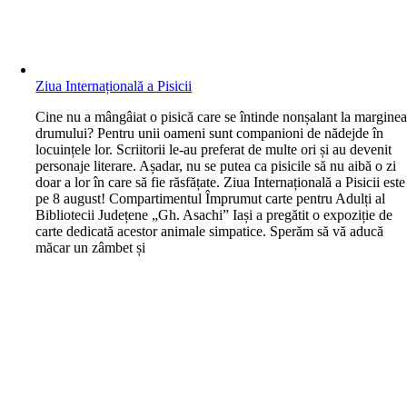
Ziua Internațională a Pisicii
C
ine nu a mângâiat o pisică care se întinde nonșalant la margine
drumului? Pentru unii oameni sunt companioni de nădejde în
locuințele lor. Scriitorii le-au preferat de multe ori și au devenit
personaje literare. Așadar, nu se putea ca pisicile să nu aibă o zi
doar a lor în care să fie răsfățate. Ziua Internațională a Pisicii este
pe 8 august! Compartimentul Împrumut carte pentru Adulți al
Bibliotecii Județene „Gh. Asachi” Iași a pregătit o expoziție de
carte dedicată acestor animale simpatice. Sperăm să vă aducă
măcar un zâmbet și