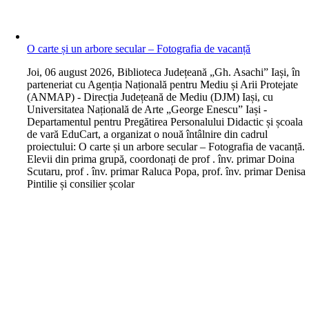
O carte și un arbore secular – Fotografia de vacanță
J
oi, 06 august 2026, Biblioteca Județeană „Gh. Asachi” Iași, în
parteneriat cu Agenția Națională pentru Mediu și Arii Protejate
(ANMAP) - Direcția Județeană de Mediu (DJM) Iași, cu
Universitatea Națională de Arte „George Enescu” Iași -
Departamentul pentru Pregătirea Personalului Didactic și școala
de vară EduCart, a organizat o nouă întâlnire din cadrul
proiectului: O carte și un arbore secular – Fotografia de vacanță.
Elevii din prima grupă, coordonați de prof . înv. primar Doina
Scutaru, prof . înv. primar Raluca Popa, prof. înv. primar Denisa
Pintilie și consilier școlar