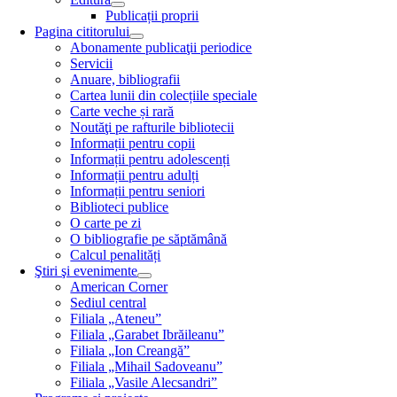
Publicații proprii
Pagina cititorului
Abonamente publicaţii periodice
Servicii
Anuare, bibliografii
Cartea lunii din colecțiile speciale
Carte veche și rară
Noutăţi pe rafturile bibliotecii
Informații pentru copii
Informații pentru adolescenți
Informații pentru adulți
Informații pentru seniori
Biblioteci publice
O carte pe zi
O bibliografie pe săptămână
Calcul penalități
Ştiri şi evenimente
American Corner
Sediul central
Filiala „Ateneu”
Filiala „Garabet Ibrăileanu”
Filiala „Ion Creangă”
Filiala „Mihail Sadoveanu”
Filiala „Vasile Alecsandri”