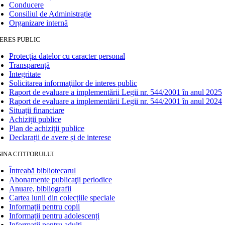
Conducere
Consiliul de Administrație
Organizare internă
ERES PUBLIC
Protecția datelor cu caracter personal
Transparență
Integritate
Solicitarea informaţiilor de interes public
Raport de evaluare a implementării Legii nr. 544/2001 în anul 2025
Raport de evaluare a implementării Legii nr. 544/2001 în anul 2024
Situații financiare
Achiziții publice
Plan de achiziţii publice
Declarații de avere și de interese
INA CITITORULUI
Întreabă bibliotecarul
Abonamente publicaţii periodice
Anuare, bibliografii
Cartea lunii din colecțiile speciale
Informații pentru copii
Informații pentru adolescenți
Informații pentru adulți