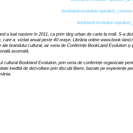
d a luat naștere în 2011, ca prim târg urban de carte la mall. S-a dez
e, care a vizitat anual peste 40 orașe. Librăria online www.book-land
e ale brandului cultural, iar seria de Conferințe BookLand Evolution ș
ională asumată.
ul cultural Bookland Evolution, prin seria de conferințe organizate pentru
itate inedită de dezvoltare prin discuții libere, bazate pe experiențe p
mânia.