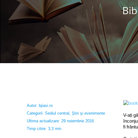
Bib
Autor:
bjiasi.ro
Categorii:
Sediul central
,
Ştiri şi evenimente
V-ați g
înconju
Ultima actualizare: 29 noiembrie 2016
fi frân
Timp citire: 3,3 min