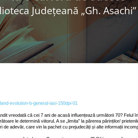
lioteca Judeţeană „Gh. Asachi” 
ândit vreodată că cei 7 ani de acasă influențează următorii 70? Felul în 
rătoare le determină viitorul. A se „limita” la părerea părinților/ priete
turi de adevăr, care vin la pachet cu prejudecăți și alte informații incom