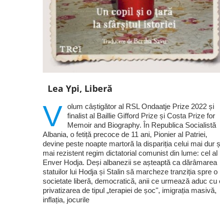
Lea Ypi, Liberă
V
olum câștigător al RSL Ondaatje Prize 2022 și
finalist al Baillie Gifford Prize și Costa Prize for
Memoir and Biography. În Republica Socialistă
Albania, o fetiță precoce de 11 ani, Pionier al Patriei,
devine peste noapte martoră la dispariția celui mai dur ș
mai rezistent regim dictatorial comunist din lume: cel al 
Enver Hodja. Deși albanezii se așteaptă ca dărâmarea
statuilor lui Hodja și Stalin să marcheze tranziția spre o
societate liberă, democratică, anii ce urmează aduc cu 
privatizarea de tipul „terapiei de șoc", imigrația masivă,
inflația, jocurile