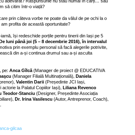
cu adevărat? Răspunsurile nu stau numai în cărți… sau
 să citim într-o viață?
are prin câteva vorbe ne poate da vălul de pe ochi la o
ă am profita de această oportunitate?
arnă, își redeschide porțile pentru tinerii din Iași pe 5
De luni până joi (5 – 8 decembrie 2016), în intervalul
 motiva prin exemplu personal să facă alegerile potrivite,
rească din a-și continua drumul sau a-și asculta
e, pe:
Anca Gîlcă
(Manager de proiect @ EDUCATIVA
upaşcu
(Manager Filială Multinațională),
Daniela
eprenor),
Valentin Darii
(Președinte JCI Iași,
 actorie la Palatul Copiilor Iași),
Liliana Revenco
iu Teodor-Stanciu
(Designer, Președinte Asociația
iliare),
Dr. Irina Vasilescu
(Autor, Antreprenor, Coach),
.