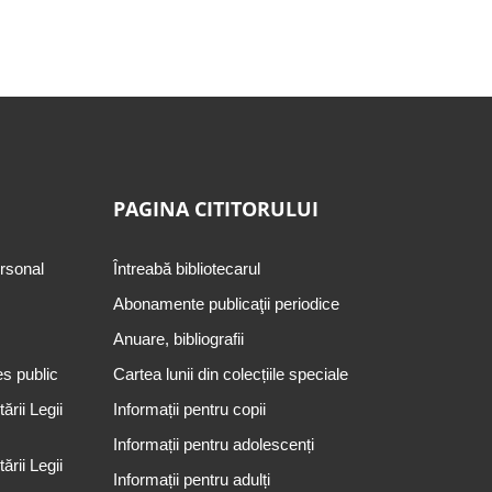
PAGINA CITITORULUI
ersonal
Întreabă bibliotecarul
Abonamente publicaţii periodice
Anuare, bibliografii
es public
Cartea lunii din colecțiile speciale
rii Legii
Informații pentru copii
Informații pentru adolescenți
rii Legii
Informații pentru adulți