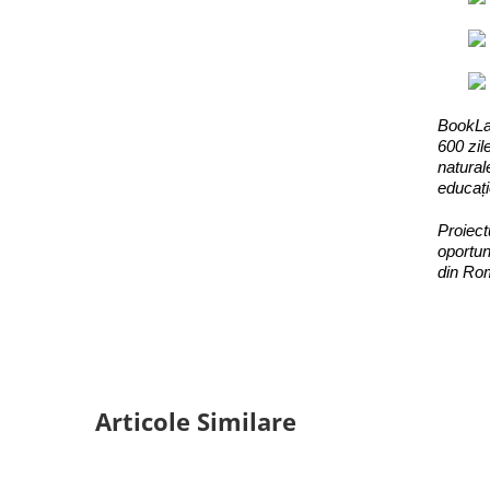
BookLan
600 zil
natural
educaț
Proiect
oportun
din Ro
Articole Similare