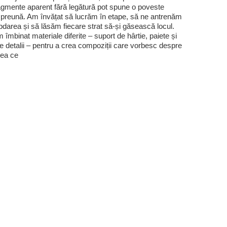
agmente aparent fără legătură pot spune o poveste
preună. Am învățat să lucrăm în etape, să ne antrenăm
bdarea și să lăsăm fiecare strat să-și găsească locul.
 îmbinat materiale diferite – suport de hârtie, paiete și
te detalii – pentru a crea compoziții care vorbesc despre
ea ce