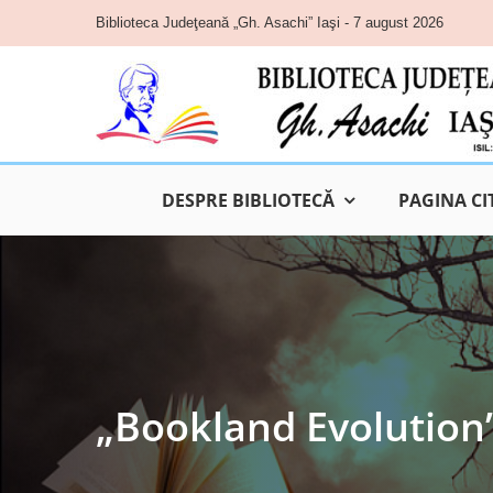
Skip
Biblioteca Judeţeană „Gh. Asachi” Iaşi - 7 august 2026
to
content
DESPRE BIBLIOTECĂ
PAGINA CI
„Bookland Evolution”