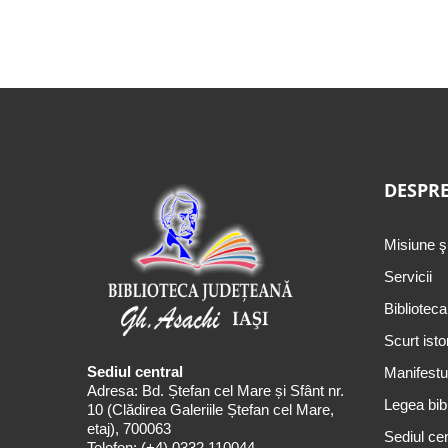
DESPRE
Misiune ş
Servicii
Biblioteca
Scurt isto
Sediul central
Manifestul
Adresa: Bd. Ștefan cel Mare și Sfânt nr.
Legea bibl
10 (Clădirea Galeriile Ștefan cel Mare,
etaj), 700063
Sediul cen
Telefon:
(+4) 0332 110044