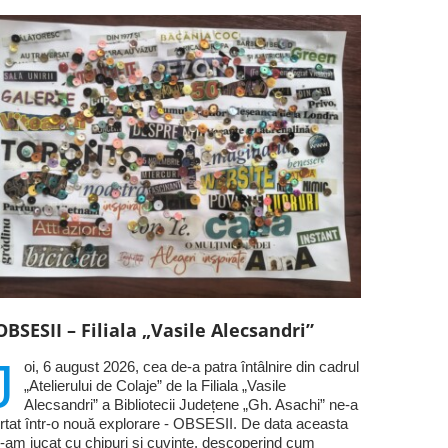
OBSESII – Filiala „Vasile Alecsandri”
J
oi, 6 august 2026, cea de-a patra întâlnire din cadrul
„Atelierului de Colaje” de la Filiala „Vasile
Alecsandri” a Bibliotecii Județene „Gh. Asachi” ne-a
rtat într-o nouă explorare - OBSESII. De data aceasta
-am jucat cu chipuri și cuvinte, descoperind cum