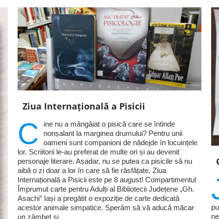
Ziua Internațională a Pisicii
C
ine nu a mângâiat o pisică care se întinde
nonșalant la marginea drumului? Pentru unii
oameni sunt companioni de nădejde în locuințele
lor. Scriitorii le-au preferat de multe ori și au devenit
personaje literare. Așadar, nu se putea ca pisicile să nu
aibă o zi doar a lor în care să fie răsfățate. Ziua
Internațională a Pisicii este pe 8 august! Compartimentul
Împrumut carte pentru Adulți al Bibliotecii Județene „Gh.
Asachi” Iași a pregătit o expoziție de carte dedicată
pu
acestor animale simpatice. Sperăm să vă aducă măcar
ne
un zâmbet și