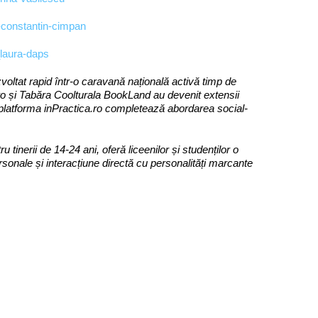
voltat rapid într-o caravană națională activă timp de
.ro și Tabăra Coolturala BookLand au devenit extensii
i platforma inPractica.ro completează abordarea social-
 tinerii de 14-24 ani, oferă liceenilor și studenților o
ersonale și interacțiune directă cu personalități marcante