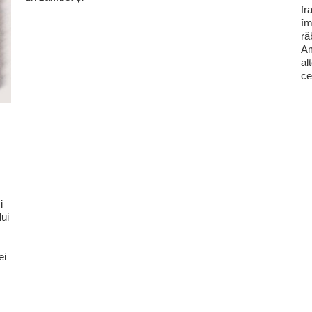
fr
îm
ră
Am
al
ce
i
lui
ei