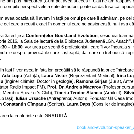
ii ne-am pus întrebarea „Cum pot avea succes?” Câți ne-am răspuns 
 compila perspectivele a sute de autori, poate ca da. Însă cât apucăm
 avea ocazia să îl avem în față pe omul pe care îl admirăm, pe cel c
pe cel care a reușit exact în domeniul care ne pasionează, nu-i așa c
a 3a ediție a
Conferințelor BookLand Evolution
, sesiunea toamnă-i
ie 2016, la Sala de lectură de la Biblioteca Județeană „Gh. Asachi”.
4:30 – 16:30
, vor urca pe scenă 6 profesioniști, care îi vor încuraja și
ndu-le despre provocările care-i așteaptă, dar care nu trebuie să-i op
.
din Iași îi vor avea în fața lor, pregătiți să le răspundă la orice întrebar
,
Ada Lupu
(Actriță),
Laura Nistor
(Reprezentant Medical),
Irina L
iu
(Inginer chimist, Doctor în geologie),
Ramona Girjan
(Jurist, Antr
tator Radio Impact FM),
Prof. Dr. Andreia Macarov
(Profesor cursuri
er, Membru Speaker’s Club),
Tiberiu Teodor-Stanciu
(Arhitect),
Silv
b Iași),
Iulian Ursache
(Antreprenor, Autor și Fondator Uil Casa Imob
n Constantin Cîmpanu
(Scriitor),
Laura Daps
(Consilier de imagine)
parea la conferințe este GRATUITĂ.