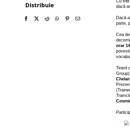
Cu toț
Distribuie
dacă am
Dacă am
parte, 
Cea de-
decembr
orar 1
povesti
vocația
Tinerii 
Group)
Chelar
Prezen
(Train
Tramclu
Cosmi
Partici