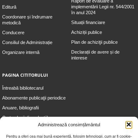
Raport de evaluare a
implementării Legii nr. 544/2001
Editură
în anul 2024
Coordonare și îndrumare
Situații financiare
metodică
Achiziții publice
Conducere
Plan de achiziţii publice
Consiliul de Administrație
Declarații de avere și de
Organizare internă
interese
PAGINA CITITORULUI
Întreabă bibliotecarul
Abonamente publicaţii periodice
Anuare, bibliografii
Cartea lunii din colecțiile
speciale
Administrează consimțământul
Informații pentru copii
Pentru a oferi cea mai bună experiență, folosim tehnologii, cum ar fi cookie-