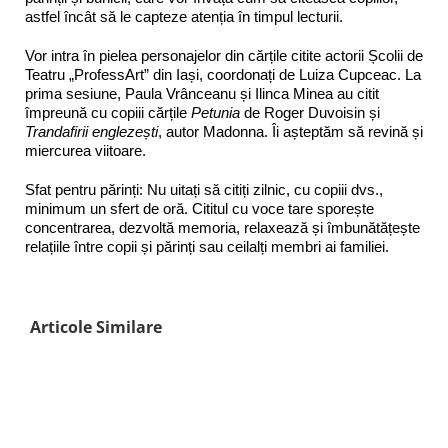
astfel încât să le capteze atenția în timpul lecturii.
Vor intra în pielea personajelor din cărțile citite actorii Școlii de
Teatru „ProfessArt” din Iași, coordonați de Luiza Cupceac. La
prima sesiune, Paula Vrânceanu și Ilinca Minea au citit
împreună cu copiii cărțile
Petunia
de Roger Duvoisin și
Trandafirii englezești
, autor Madonna. Îi așteptăm să revină și
miercurea viitoare.
Sfat pentru părinți: Nu uitați să citiți zilnic, cu copiii dvs.,
minimum un sfert de oră. Cititul cu voce tare sporește
concentrarea, dezvoltă memoria, relaxează și îmbunătățește
relațiile între copii și părinți sau ceilalți membri ai familiei.
Articole Similare