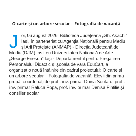
O carte și un arbore secular – Fotografia de vacanță
J
oi, 06 august 2026, Biblioteca Județeană „Gh. Asachi”
Iași, în parteneriat cu Agenția Națională pentru Mediu
și Arii Protejate (ANMAP) - Direcția Județeană de
Mediu (DJM) Iași, cu Universitatea Națională de Arte
„George Enescu” Iași - Departamentul pentru Pregătirea
Personalului Didactic și școala de vară EduCart, a
organizat o nouă întâlnire din cadrul proiectului: O carte și
un arbore secular – Fotografia de vacanță. Elevii din prima
grupă, coordonați de prof . înv. primar Doina Scutaru, prof .
înv. primar Raluca Popa, prof. înv. primar Denisa Pintilie și
consilier școlar