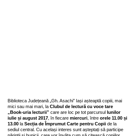
Biblioteca Județeană „Gh. Asachi” Iași așteaptă copiii, mai
mici sau mai mari, la
Clubul de lectură cu voce tare
„Book-uria lecturii”
care are loc pe tot parcursul
lunilor
iulie și august 2017
, în fiecare
miercuri
, între
orele 11.00 și
13.00
la
Secția de Împrumut Carte pentru Copii
de la
sediul central. Cu același interes sunt așteptați să participe
părinții și bunicii, care vor învăța cum să citească copiilor,