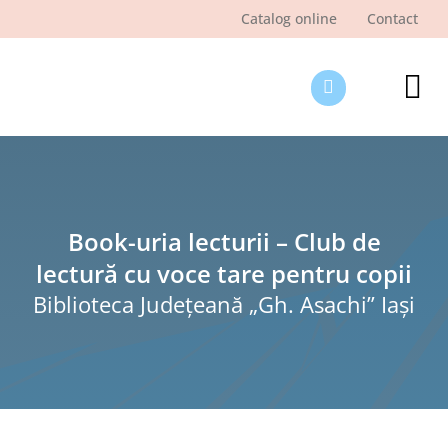
Skip
Catalog online
Contact
to
content
Tog
Nav
Des
Pagi
Şti
Book-uria lecturii – Club de
lectură cu voce tare pentru copii
Pro
Biblioteca Judeţeană „Gh. Asachi” Iaşi
Int