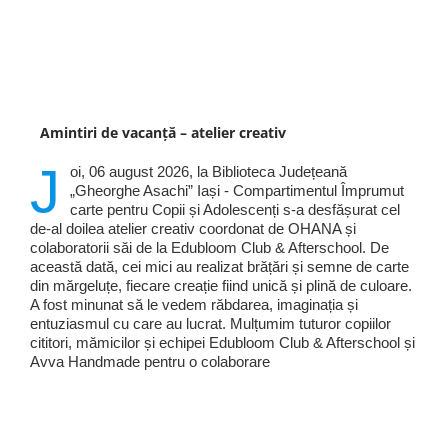
Amintiri de vacanță – atelier creativ
J
oi, 06 august 2026, la Biblioteca Județeană
„Gheorghe Asachi” Iași - Compartimentul Împrumut
carte pentru Copii și Adolescenți s-a desfășurat cel
de-al doilea atelier creativ coordonat de OHANA și
colaboratorii săi de la Edubloom Club & Afterschool. De
această dată, cei mici au realizat brățări și semne de carte
din mărgeluțe, fiecare creație fiind unică și plină de culoare.
A fost minunat să le vedem răbdarea, imaginația și
entuziasmul cu care au lucrat. Mulțumim tuturor copiilor
cititori, mămicilor și echipei Edubloom Club & Afterschool și
Avva Handmade pentru o colaborare