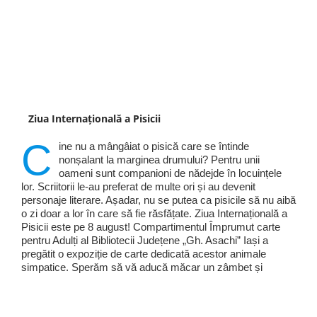
Ziua Internațională a Pisicii
C
ine nu a mângâiat o pisică care se întinde
nonșalant la marginea drumului? Pentru unii
oameni sunt companioni de nădejde în locuințele
lor. Scriitorii le-au preferat de multe ori și au devenit
personaje literare. Așadar, nu se putea ca pisicile să nu aibă
o zi doar a lor în care să fie răsfățate. Ziua Internațională a
Pisicii este pe 8 august! Compartimentul Împrumut carte
pentru Adulți al Bibliotecii Județene „Gh. Asachi” Iași a
pregătit o expoziție de carte dedicată acestor animale
simpatice. Sperăm să vă aducă măcar un zâmbet și