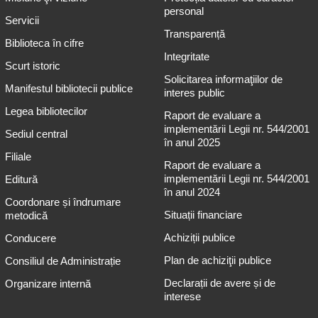
personal
Servicii
Transparență
Biblioteca în cifre
Integritate
Scurt istoric
Solicitarea informaţiilor de
Manifestul bibliotecii publice
interes public
Legea bibliotecilor
Raport de evaluare a
implementării Legii nr. 544/2001
Sediul central
în anul 2025
Filiale
Raport de evaluare a
implementării Legii nr. 544/2001
Editură
în anul 2024
Coordonare și îndrumare
Situații financiare
metodică
Achiziții publice
Conducere
Plan de achiziţii publice
Consiliul de Administrație
Declarații de avere și de
Organizare internă
interese