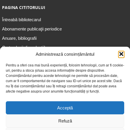
PAGINA CITITORULUI
Întreabă bibliotecarul
Abonamente publicaţii periodice
Anuare, bibliografii
Cartea lunii din colecțiile
speciale
Administrează consimțământul
Informații pentru copii
Pentru a oferi cea mai bună experiență, folosim tehnologii, cum ar fi cookie-
uri, pentru a stoca și/sau accesa informațiile despre dispozitive.
Informații pentru adolescenți
Consimțământul pentru aceste tehnologii ne permite să procesăm date,
Informații pentru adulți
cum ar fi comportamentul de navigare sau ID-uri unice pe acest site. Dacă
nu îți dai consimțământul sau îți retragi consimțământul dat poate avea
Informații pentru seniori
afecte negative asupra unor anumite funcționalități și funcții.
Biblioteci publice
Acceptă
Refuză