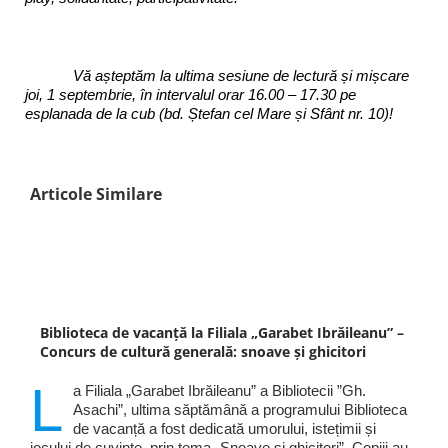
Vă așteptăm la ultima sesiune de lectură și mișcare
joi, 1 septembrie, în intervalul orar 16.00 – 17.30 pe
esplanada de la cub (bd. Ștefan cel Mare și Sfânt nr. 10)!
Articole Similare
Biblioteca de vacanță la Filiala „Garabet Ibrăileanu” –
Concurs de cultură generală: snoave și ghicitori
L
a Filiala „Garabet Ibrăileanu” a Bibliotecii ”Gh.
Asachi”, ultima săptămână a programului Biblioteca
de vacanță a fost dedicată umorului, istețimii și
jocului de cuvinte, prin tema „Snoave și ghicitori”. Copiii au