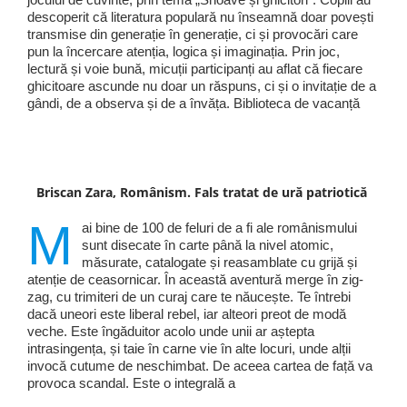
descoperit că literatura populară nu înseamnă doar povești
transmise din generație în generație, ci și provocări care
pun la încercare atenția, logica și imaginația. Prin joc,
lectură și voie bună, micuții participanți au aflat că fiecare
ghicitoare ascunde nu doar un răspuns, ci și o invitație de a
gândi, de a observa și de a învăța. Biblioteca de vacanță
Briscan Zara, Românism. Fals tratat de ură patriotică
M
ai bine de 100 de feluri de a fi ale românismului
sunt disecate în carte până la nivel atomic,
măsurate, catalogate și reasamblate cu grijă și
atenție de ceasornicar. În această aventură merge în zig-
zag, cu trimiteri de un curaj care te năucește. Te întrebi
dacă uneori este liberal rebel, iar alteori preot de modă
veche. Este îngăduitor acolo unde unii ar aștepta
intrasingența, și taie în carne vie în alte locuri, unde alții
invocă cutume de neschimbat. De aceea cartea de față va
provoca scandal. Este o integrală a