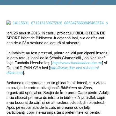
Interes public
Ieri, 25 august 2016, în cadrul proiectului
BIBLIOTECA DE
SPORT
inițiat de Biblioteca Județeană Iași, s-a desfășurat
cea de-a IV-a sesiune de lectură și mișcare.
La întâlnire au fost prezenți, printre ceilalți participanți înscriși
la activitate, și copii de la Școala Gimnazială „Ion Neculce”
Iași, Fundația Hecuba Iași [
http://www.fundatiahecuba.ro/
] și
Centrul DIFAIN CSA Iași [
http://www.dac-iasi.ro/centrul-
difain-csa
].
Acțiunea a demarat cu un tur ghidat în bibliotecă, s-a vizitat
expoziția de carte motivațională
Biblioteca de Sport
,
organizată special de Secția de Împrumut Carte pentru Adulți,
s-au eliberat permise de intrare în bibliotecă și, astfel, copiii
s-au bucurat de cărți și de atmosfera plăcută din bibliotecă.
Apoi, pe esplanada de la cub, împreună cu ceilalți
participanți, copiii ne-au împărtășit preferințele lor pentru