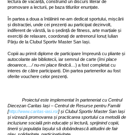
lectura de vacanță, construind un discurs literar de
promovare a lecturii, pe baza titlurilor enunțate.
În partea a doua a întâlnirii ne-am dedicat sportului, mișcării
și distracției, unde cei prezenți au participat dezinvolt,
indiferent de vârstă, la o ședință de fitness, arte marțiale și
exerciții de relaxare, coordonați de antrenorul Ionuț Iulian
Pârju de la Clubul Sportiv Master San Iași.
Copiii au primit diplome de participare împreună cu pliante și
autocolante ale bibliotecii, iar semnul de carte (
îmi place
deoarece,…/ nu-mi place fiindcă…
) a fost completat cu
interes de către participanți. Din partea partenerilor au fost
oferite vouchere celor prezenți.
Proiectul este implementat în parteneriat cu Centrul
Diecezan Caritas Iași – Centrul de Resurse pentru Familii
[
http://www.caritas-iasi.ro/
]
și Clubul Sportiv Master San Iași
și vizează promovarea
și practicarea sportului ca metodă de
incluziune socială prin educație și lectură,
sprijini
nd copiii,
tinerii și populația Iașului să dobândească atitudini de fair
play, solidaritate, participativitate.