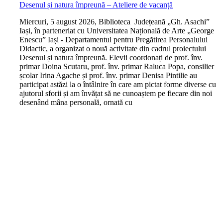
Desenul și natura împreună – Ateliere de vacanță
M
iercuri, 5 august 2026, Biblioteca Județeană „Gh. Asachi”
Iași, în parteneriat cu Universitatea Națională de Arte „George
Enescu” Iași - Departamentul pentru Pregătirea Personalului
Didactic, a organizat o nouă activitate din cadrul proiectului
Desenul și natura împreună. Elevii coordonați de prof. înv.
primar Doina Scutaru, prof. înv. primar Raluca Popa, consilier
școlar Irina Agache și prof. înv. primar Denisa Pintilie au
participat astăzi la o întâlnire în care am pictat forme diverse cu
ajutorul sforii și am învățat să ne cunoaștem pe fiecare din noi
desenând mâna personală, ornată cu