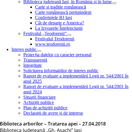
Biblioteca judeţeană Iaşi, în România şi în lume
Carte şi tradiţie românească
Carte românească pretutindeni
Conferințele BJ Iași
Cât de departe e America?
La Izvoarele Înţelepciunii
Festivalul „Teodorenii“
Festivalul Teodorenii
www.teodorenii.ro
Interes public
Protecția datelor cu caracter personal
Transparență
Integritate
Solicitarea informaţiilor de interes public
Raport de evaluare a implementării Legii nr. 544/2001 în
anul 2025
Raport de evaluare a implementării Legii nr. 544/2001 în
anul 2024
Situații financiare
Achiziții publice
Plan de achiziţii publice
Declarații de avere și de interese
Biblioteca arborilor – Tratarea apei – 27.04.2018
Biblioteca Judeţeană „Gh. Asachi” Iaşi