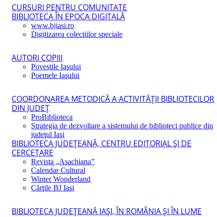
CURSURI PENTRU COMUNITATE
BIBLIOTECA ÎN EPOCA DIGITALĂ
www.bjiasi.ro
Digitizarea colecţiilor speciale
AUTORI COPIII
Poveştile Iaşului
Poemele Iaşului
COORDONAREA METODICĂ A ACTIVITĂŢII BIBLIOTECILOR
DIN JUDEŢ
ProBiblioteca
Strategia de dezvoltare a sistemului de biblioteci publice din
judeţul Iaşi
BIBLIOTECA JUDEŢEANĂ, CENTRU EDITORIAL ŞI DE
CERCETARE
Revista „Asachiana”
Calendar Cultural
Winter Wonderland
Cărţile BJ Iaşi
BIBLIOTECA JUDEŢEANĂ IAŞI, ÎN ROMÂNIA ŞI ÎN LUME