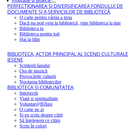
Programe şi proiecte
PERFECŢIONAREA ŞI DIVERSIFICAREA FONDULUI DE
DOCUMENTE ŞI A SERVICIILOR DE BIBLIOTECĂ
O carte pentru vârsta a treia
Dacă nu poţi veni la bibliotecă, vine biblioteca la tine
Biblioteca ta
Biblioteca pentru toţi
Hai la film
BIBLIOTECA, ACTOR PRINCIPAL AL SCENEI CULTURALE
IEŞENE
Scriitorii Iaşului
Ora de muzică
Provocările culturii
Nocturna bibliotecilor
BIBLIOTECA ŞI COMUNITATEA
Intersecţii
Viaţă şi spiritualitate
Voluntar@BJIaşi
O carte pe zi
Şi eu scriu despre cărţi
Să înţelegem ce citim
Scriu în culori