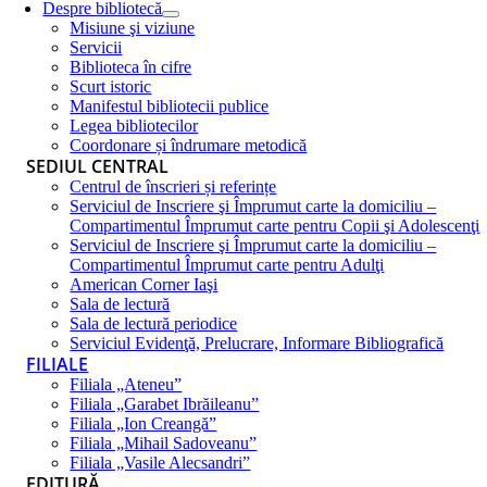
Despre bibliotecă
Misiune şi viziune
Servicii
Biblioteca în cifre
Scurt istoric
Manifestul bibliotecii publice
Legea bibliotecilor
Coordonare și îndrumare metodică
SEDIUL CENTRAL
Centrul de înscrieri și referințe
Serviciul de Inscriere şi Împrumut carte la domiciliu –
Compartimentul Împrumut carte pentru Copii şi Adolescenţi
Serviciul de Inscriere şi Împrumut carte la domiciliu –
Compartimentul Împrumut carte pentru Adulţi
American Corner Iaşi
Sala de lectură
Sala de lectură periodice
Serviciul Evidenţă, Prelucrare, Informare Bibliografică
FILIALE
Filiala „Ateneu”
Filiala „Garabet Ibrăileanu”
Filiala „Ion Creangă”
Filiala „Mihail Sadoveanu”
Filiala „Vasile Alecsandri”
EDITURĂ