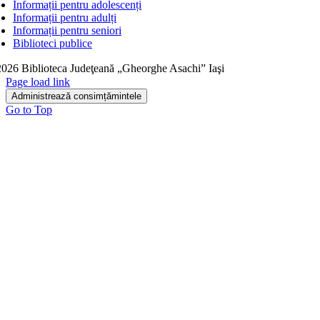
Informații pentru adolescenți
Informații pentru adulți
Informații pentru seniori
Biblioteci publice
026 Biblioteca Judeţeană „Gheorghe Asachi” Iaşi
Page load link
Administrează consimțămintele
Go to Top