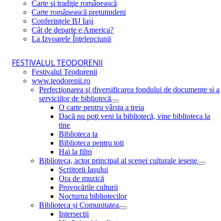
Carte şi tradiţie românească
Carte românească pretutindeni
Conferințele BJ Iași
Cât de departe e America?
La Izvoarele Înţelepciunii
FESTIVALUL TEODORENII
Festivalul Teodorenii
www.teodorenii.ro
Perfecţionarea şi diversificarea fondului de documente şi a
serviciilor de bibliotecă
O carte pentru vârsta a treia
Dacă nu poţi veni la bibliotecă, vine biblioteca la
tine
Biblioteca ta
Biblioteca pentru toţi
Hai la film
Biblioteca, actor principal al scenei culturale ieşene
Scriitorii Iaşului
Ora de muzică
Provocările culturii
Nocturna bibliotecilor
Biblioteca și Comunitatea
Intersecţii