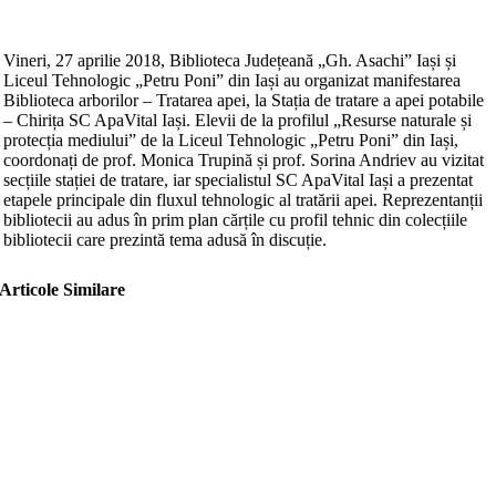
Vineri, 27 aprilie 2018, Biblioteca Județeană „Gh. Asachi” Iași și
Liceul Tehnologic „Petru Poni” din Iași au organizat manifestarea
Biblioteca arborilor – Tratarea apei, la Stația de tratare a apei potabile
– Chirița SC ApaVital Iași. Elevii de la profilul „Resurse naturale și
protecția mediului” de la Liceul Tehnologic „Petru Poni” din Iași,
coordonați de prof. Monica Trupină și prof. Sorina Andriev au vizitat
secțiile stației de tratare, iar specialistul SC ApaVital Iași a prezentat
etapele principale din fluxul tehnologic al tratării apei. Reprezentanții
bibliotecii au adus în prim plan cărțile cu profil tehnic din colecțiile
bibliotecii care prezintă tema adusă în discuție.
Articole Similare