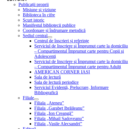
Publicații proprii
Misiune şi viziune
Biblioteca în cifre
Scurt istoric
Manifestul bibliotecii publice
Coordonare și îndrumare metodică
Sediul central
Centrul de înscrieri și referințe
Serviciul de Inscriere şi Împrumut carte la domiciliu
– Compartimentul Împrumut carte pentru Copii şi
Adolescenţi
Serviciul de Inscriere şi Împrumut carte la domiciliu
– Compartimentul Împrumut carte pentru Adulţi
AMERICAN CORNER IAŞI
Sala de lectură
Sala de lectură periodice
Serviciul Evidenţă, Prelucrare, Informare
Bibliografică
Filiale
Filiala „Ateneu”
Filiala „Garabet Ibrăileanu”
Filiala „Ion Creangă”
Filiala „Mihail Sadoveanu”
Filiala „Vasile Alecsandri”
Editură