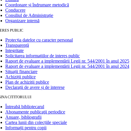
Coordonare și îndrumare metodică
Conducere
Consiliul de Administrație
Organizare internă
ERES PUBLIC
Protecția datelor cu caracter personal
Transparență
Integritate
Solicitarea informaţiilor de interes public
Raport de evaluare a implementării Legii nr. 544/2001 în anul 2025
Raport de evaluare a implementării Legii nr. 544/2001 în anul 2024
Situații financiare
Achiziții publice
Plan de achiziţii publice
Declarații de avere și de interese
INA CITITORULUI
Întreabă bibliotecarul
Abonamente publicaţii periodice
Anuare, bibliografii
Cartea lunii din colecțiile speciale
Informații pentru copii