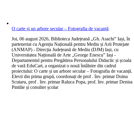
O carte și un arbore secular – Fotografia de vacanță
J
oi, 06 august 2026, Biblioteca Județeană „Gh. Asachi” Iași, în
parteneriat cu Agenția Națională pentru Mediu și Arii Protejate
(ANMAP) - Direcția Județeană de Mediu (DJM) Iași, cu
Universitatea Națională de Arte „George Enescu” Iași -
Departamentul pentru Pregătirea Personalului Didactic și școala
de vară EduCart, a organizat o nouă întâlnire din cadrul
proiectului: O carte și un arbore secular – Fotografia de vacanță.
Elevii din prima grupă, coordonați de prof . înv. primar Doina
Scutaru, prof . înv. primar Raluca Popa, prof. înv. primar Denisa
Pintilie și consilier școlar