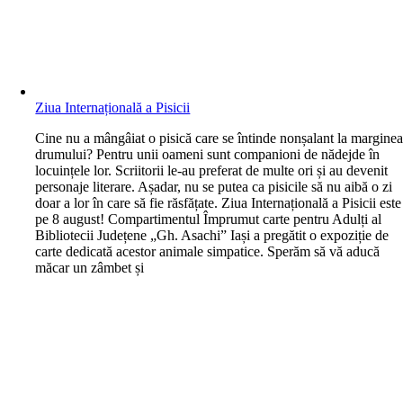
Ziua Internațională a Pisicii
C
ine nu a mângâiat o pisică care se întinde nonșalant la margine
drumului? Pentru unii oameni sunt companioni de nădejde în
locuințele lor. Scriitorii le-au preferat de multe ori și au devenit
personaje literare. Așadar, nu se putea ca pisicile să nu aibă o zi
doar a lor în care să fie răsfățate. Ziua Internațională a Pisicii este
pe 8 august! Compartimentul Împrumut carte pentru Adulți al
Bibliotecii Județene „Gh. Asachi” Iași a pregătit o expoziție de
carte dedicată acestor animale simpatice. Sperăm să vă aducă
măcar un zâmbet și