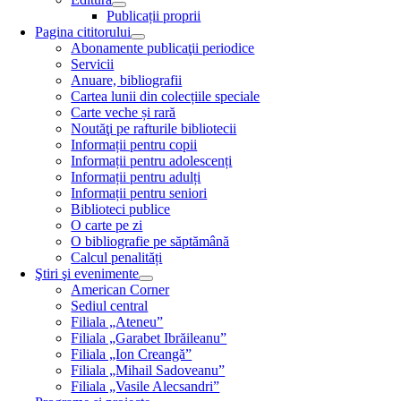
Publicații proprii
Pagina cititorului
Abonamente publicaţii periodice
Servicii
Anuare, bibliografii
Cartea lunii din colecțiile speciale
Carte veche și rară
Noutăţi pe rafturile bibliotecii
Informații pentru copii
Informații pentru adolescenți
Informații pentru adulți
Informații pentru seniori
Biblioteci publice
O carte pe zi
O bibliografie pe săptămână
Calcul penalități
Ştiri şi evenimente
American Corner
Sediul central
Filiala „Ateneu”
Filiala „Garabet Ibrăileanu”
Filiala „Ion Creangă”
Filiala „Mihail Sadoveanu”
Filiala „Vasile Alecsandri”