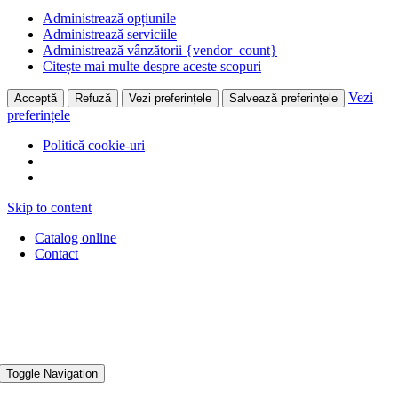
Administrează opțiunile
Administrează serviciile
Administrează vânzătorii {vendor_count}
Citește mai multe despre aceste scopuri
Vezi
Acceptă
Refuză
Vezi preferințele
Salvează preferințele
preferințele
Politică cookie-uri
Skip to content
Catalog online
Contact
Toggle Navigation