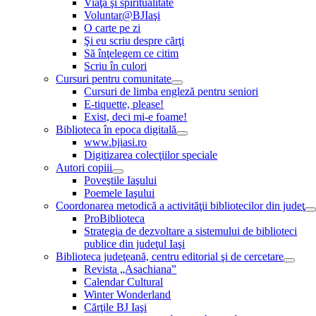
Viaţă şi spiritualitate
Voluntar@BJIaşi
O carte pe zi
Şi eu scriu despre cărţi
Să înţelegem ce citim
Scriu în culori
Cursuri pentru comunitate
Cursuri de limba engleză pentru seniori
E-tiquette, please!
Exist, deci mi-e foame!
Biblioteca în epoca digitală
www.bjiasi.ro
Digitizarea colecţiilor speciale
Autori copiii
Poveştile Iaşului
Poemele Iaşului
Coordonarea metodică a activităţii bibliotecilor din judeţ
ProBiblioteca
Strategia de dezvoltare a sistemului de biblioteci
publice din judeţul Iaşi
Biblioteca judeţeană, centru editorial şi de cercetare
Revista „Asachiana”
Calendar Cultural
Winter Wonderland
Cărţile BJ Iaşi