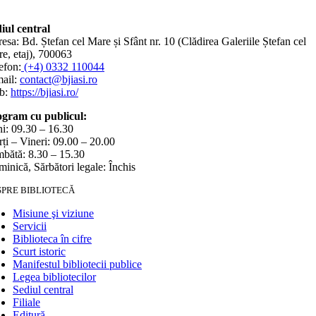
iul central
esa: Bd. Ștefan cel Mare și Sfânt nr. 10 (Clădirea Galeriile Ștefan cel
e, etaj), 700063
efon:
(+4) 0332 110044
ail:
contact@bjiasi.ro
b:
https://bjiasi.ro/
gram cu publicul:
i: 09.30 – 16.30
ți – Vineri: 09.00 – 20.00
bătă: 8.30 – 15.30
inică, Sărbători legale: Închis
SPRE BIBLIOTECĂ
Misiune şi viziune
Servicii
Biblioteca în cifre
Scurt istoric
Manifestul bibliotecii publice
Legea bibliotecilor
Sediul central
Filiale
Editură