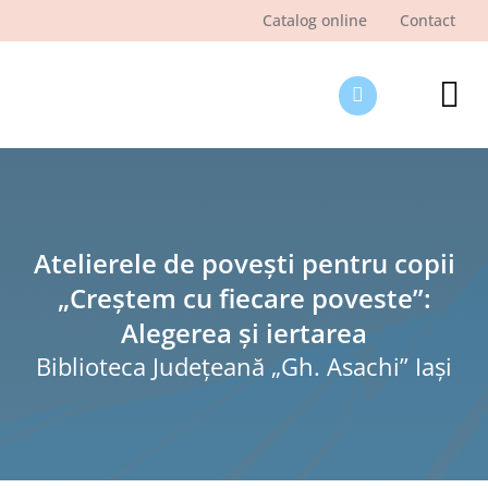
Skip
Catalog online
Contact
to
content
Tog
Nav
Des
Pagi
Şti
Atelierele de povești pentru copii
„Creștem cu fiecare poveste”:
Pro
Alegerea și iertarea
Int
Biblioteca Judeţeană „Gh. Asachi” Iaşi