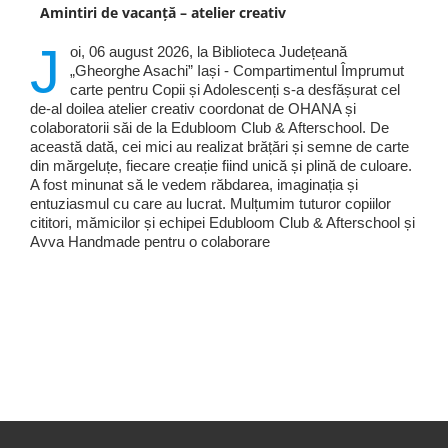
Amintiri de vacanță – atelier creativ
J
oi, 06 august 2026, la Biblioteca Județeană
„Gheorghe Asachi” Iași - Compartimentul Împrumut
carte pentru Copii și Adolescenți s-a desfășurat cel
de-al doilea atelier creativ coordonat de OHANA și
colaboratorii săi de la Edubloom Club & Afterschool. De
această dată, cei mici au realizat brățări și semne de carte
din mărgeluțe, fiecare creație fiind unică și plină de culoare.
A fost minunat să le vedem răbdarea, imaginația și
entuziasmul cu care au lucrat. Mulțumim tuturor copiilor
cititori, mămicilor și echipei Edubloom Club & Afterschool și
Avva Handmade pentru o colaborare