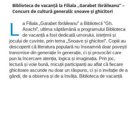
Biblioteca de vacanță la Filiala „Garabet Ibrăileanu” –
Concurs de cultură generală: snoave și ghicitori
L
a Filiala „Garabet Ibrăileanu” a Bibliotecii ”Gh.
Asachi”, ultima săptămână a programului Biblioteca
de vacanță a fost dedicată umorului, istețimii și
jocului de cuvinte, prin tema „Snoave și ghicitori”. Copiii au
descoperit că literatura populară nu înseamnă doar povești
transmise din generație în generație, ci și provocări care
pun la încercare atenția, logica și imaginația. Prin joc,
lectură și voie bună, micuții participanți au aflat că fiecare
ghicitoare ascunde nu doar un răspuns, ci și o invitație de a
gândi, de a observa și de a învăța. Biblioteca de vacanță