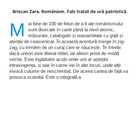
Briscan Zara, Românism. Fals tratat de ură patriotică
M
ai bine de 100 de feluri de a fi ale românismului
sunt disecate în carte până la nivel atomic,
măsurate, catalogate și reasamblate cu grijă și
atenție de ceasornicar. În această aventură merge în zig-
zag, cu trimiteri de un curaj care te năucește. Te întrebi
dacă uneori este liberal rebel, iar alteori preot de modă
veche. Este îngăduitor acolo unde unii ar aștepta
intrasingența, și taie în carne vie în alte locuri, unde alții
invocă cutume de neschimbat. De aceea cartea de față va
provoca scandal. Este o integrală a