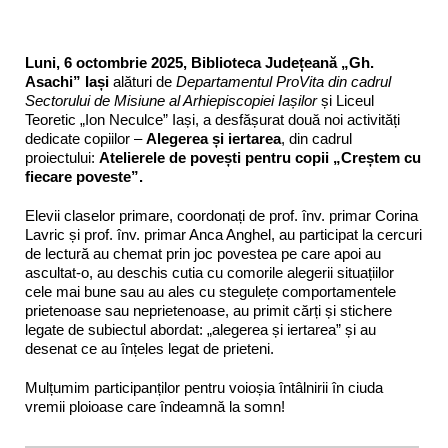
Luni,
6 octombrie 2025
, Biblioteca Județeană „Gh.
Asachi” Iași
alături de
Departamentul ProVita din cadrul
Sectorului de Misiune al Arhiepiscopiei Iașilor
și Liceul
Teoretic „Ion Neculce” Iași, a desfășurat două noi activități
dedicate copiilor –
Alegerea și iertarea
, din cadrul
proiectului:
Atelierele de povești pentru copii „Creștem cu
fiecare poveste”.
Elevii claselor primare, coordonați de prof. înv. primar Corina
Lavric și prof. înv. primar Anca Anghel, au participat la cercuri
de lectură au chemat prin joc povestea pe care apoi au
ascultat-o, au deschis cutia cu comorile alegerii situațiilor
cele mai bune sau au ales cu stegulețe comportamentele
prietenoase sau neprietenoase, au primit cărți și stichere
legate de subiectul abordat: „alegerea și iertarea” și au
desenat ce au înțeles legat de prieteni.
Mulțumim participanților pentru voioșia întâlnirii în ciuda
vremii ploioase care îndeamnă la somn!