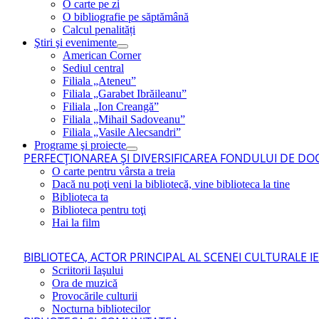
O carte pe zi
O bibliografie pe săptămână
Calcul penalități
Ştiri şi evenimente
American Corner
Sediul central
Filiala „Ateneu”
Filiala „Garabet Ibrăileanu”
Filiala „Ion Creangă”
Filiala „Mihail Sadoveanu”
Filiala „Vasile Alecsandri”
Programe şi proiecte
PERFECŢIONAREA ŞI DIVERSIFICAREA FONDULUI DE DOC
O carte pentru vârsta a treia
Dacă nu poţi veni la bibliotecă, vine biblioteca la tine
Biblioteca ta
Biblioteca pentru toţi
Hai la film
BIBLIOTECA, ACTOR PRINCIPAL AL SCENEI CULTURALE I
Scriitorii Iaşului
Ora de muzică
Provocările culturii
Nocturna bibliotecilor