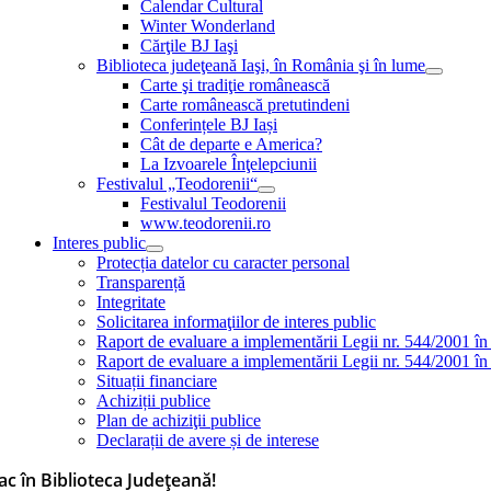
Calendar Cultural
Winter Wonderland
Cărţile BJ Iaşi
Biblioteca judeţeană Iaşi, în România şi în lume
Carte şi tradiţie românească
Carte românească pretutindeni
Conferințele BJ Iași
Cât de departe e America?
La Izvoarele Înţelepciunii
Festivalul „Teodorenii“
Festivalul Teodorenii
www.teodorenii.ro
Interes public
Protecția datelor cu caracter personal
Transparență
Integritate
Solicitarea informaţiilor de interes public
Raport de evaluare a implementării Legii nr. 544/2001 în
Raport de evaluare a implementării Legii nr. 544/2001 în
Situații financiare
Achiziții publice
Plan de achiziţii publice
Declarații de avere și de interese
ac în Biblioteca Județeană!