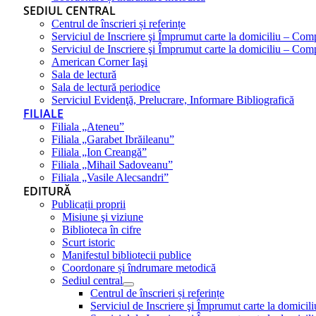
SEDIUL CENTRAL
Centrul de înscrieri și referințe
Serviciul de Inscriere şi Împrumut carte la domiciliu – Com
Serviciul de Inscriere şi Împrumut carte la domiciliu – Co
American Corner Iaşi
Sala de lectură
Sala de lectură periodice
Serviciul Evidenţă, Prelucrare, Informare Bibliografică
FILIALE
Filiala „Ateneu”
Filiala „Garabet Ibrăileanu”
Filiala „Ion Creangă”
Filiala „Mihail Sadoveanu”
Filiala „Vasile Alecsandri”
EDITURĂ
Publicații proprii
Misiune şi viziune
Biblioteca în cifre
Scurt istoric
Manifestul bibliotecii publice
Coordonare și îndrumare metodică
Sediul central
Centrul de înscrieri și referințe
Serviciul de Inscriere şi Împrumut carte la domici