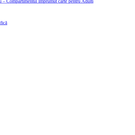
liu – Compartimentul Împrumut carte pentru Adulţi
fică