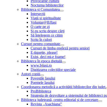
Provocările culturii
Nocturna bibliotecilor
Biblioteca și Comunitatea
Intersecţii
Viaţă şi spiritualitate
Voluntar@BJIaşi
O carte pe zi
Şi eu scriu despre cărţi
Să înţelegem ce citim
Scriu în culori
Cursuri pentru comunitate
Cursuri de limba engleză pentru seniori
E-tiquette, please!
Exist, deci mi-e foame!
Biblioteca în epoca digitală
www.bjiasi.ro
Digitizarea colecţiilor speciale
Autori copiii
Poveştile Iaşului
Poemele Iaşului
Coordonarea metodică a activităţii bibliotecilor din judeţ
ProBiblioteca
Strategia de dezvoltare a sistemului de biblioteci pu
Biblioteca judeţeană, centru editorial şi de cercetare
Revista „Asachiana”