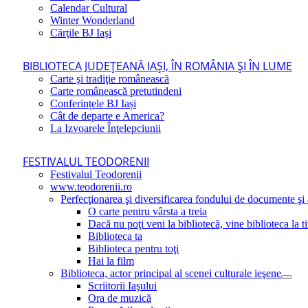
Calendar Cultural
Winter Wonderland
Cărţile BJ Iaşi
BIBLIOTECA JUDEŢEANĂ IAŞI, ÎN ROMÂNIA ŞI ÎN LUME
Carte şi tradiţie românească
Carte românească pretutindeni
Conferințele BJ Iași
Cât de departe e America?
La Izvoarele Înţelepciunii
FESTIVALUL TEODORENII
Festivalul Teodorenii
www.teodorenii.ro
Perfecţionarea şi diversificarea fondului de documente şi a
O carte pentru vârsta a treia
Dacă nu poţi veni la bibliotecă, vine biblioteca la t
Biblioteca ta
Biblioteca pentru toţi
Hai la film
Biblioteca, actor principal al scenei culturale ieşene
Scriitorii Iaşului
Ora de muzică