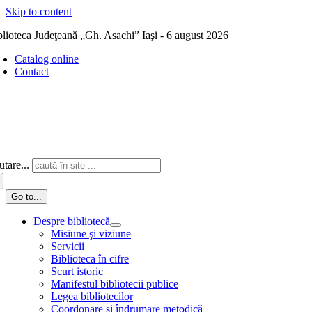
Skip to content
blioteca Judeţeană „Gh. Asachi” Iaşi - 6 august 2026
Catalog online
Contact
tare...
Go to...
Despre bibliotecă
Misiune şi viziune
Servicii
Biblioteca în cifre
Scurt istoric
Manifestul bibliotecii publice
Legea bibliotecilor
Coordonare și îndrumare metodică