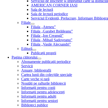
Serviciul de Inscriere şi Împrumut carte la domici
AMERICAN CORNER IAŞI
Sala de lectură
Sala de lectură periodice
Serviciul Evidenţă, Prelucrare, Informare Bibliogra
Filiale
Filiala „Ateneu”
Filiala „Garabet Ibrăileanu”
Filiala „Ion Creangă”
Filiala „Mihail Sadoveanu”
Filiala „Vasile Alecsandri”
Editură
Publicații proprii
Pagina cititorului
Abonamente publicaţii periodice
Servicii
Anuare, bibliografii
Cartea lunii din colecțiile speciale
Carte veche și rară
Noutăţi pe rafturile bibliotecii
Informații pentru copii
Informații pentru adolescenți
Informații pentru adulți
Informații pentru seniori
Biblioteci publice