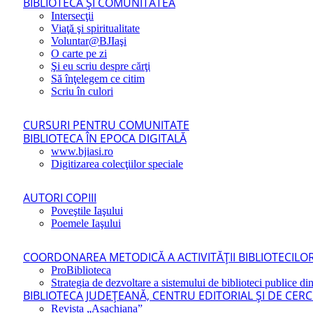
BIBLIOTECA ŞI COMUNITATEA
Intersecţii
Viaţă şi spiritualitate
Voluntar@BJIaşi
O carte pe zi
Şi eu scriu despre cărţi
Să înţelegem ce citim
Scriu în culori
CURSURI PENTRU COMUNITATE
BIBLIOTECA ÎN EPOCA DIGITALĂ
www.bjiasi.ro
Digitizarea colecţiilor speciale
AUTORI COPIII
Poveştile Iaşului
Poemele Iaşului
COORDONAREA METODICĂ A ACTIVITĂŢII BIBLIOTECILOR
ProBiblioteca
Strategia de dezvoltare a sistemului de biblioteci publice din
BIBLIOTECA JUDEŢEANĂ, CENTRU EDITORIAL ŞI DE CER
Revista „Asachiana”