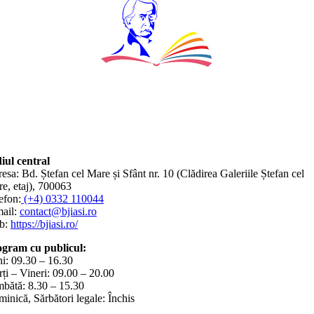
iul central
esa: Bd. Ștefan cel Mare și Sfânt nr. 10 (Clădirea Galeriile Ștefan cel
e, etaj), 700063
efon:
(+4) 0332 110044
ail:
contact@bjiasi.ro
b:
https://bjiasi.ro/
gram cu publicul:
i: 09.30 – 16.30
ți – Vineri: 09.00 – 20.00
bătă: 8.30 – 15.30
inică, Sărbători legale: Închis