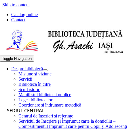
Skip to content
Catalog online
Contact
Toggle Navigation
Despre bibliotecă
Misiune şi viziune
Servicii
Biblioteca în cifre
Scurt istoric
Manifestul bibliotecii publice
Legea bibliotecilor
Coordonare și îndrumare metodică
SEDIUL CENTRAL
Centrul de înscrieri și referințe
Serviciul de Inscriere şi Împrumut carte la domiciliu –
Compartimentul Împrumut carte pentru Copii şi Adolescenţi