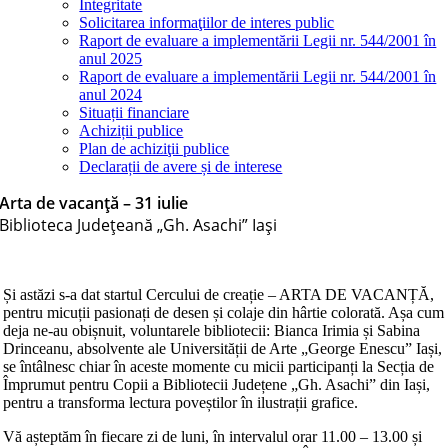
Integritate
Solicitarea informaţiilor de interes public
Raport de evaluare a implementării Legii nr. 544/2001 în
anul 2025
Raport de evaluare a implementării Legii nr. 544/2001 în
anul 2024
Situații financiare
Achiziții publice
Plan de achiziţii publice
Declarații de avere și de interese
Arta de vacanță – 31 iulie
Biblioteca Judeţeană „Gh. Asachi” Iaşi
Și astăzi s-a dat startul Cercului de creație – ARTA DE VACANȚĂ,
pentru micuții pasionați de desen și colaje din hârtie colorată. Așa cum
deja ne-au obișnuit, voluntarele bibliotecii: Bianca Irimia și Sabina
Drinceanu, absolvente ale Universității de Arte „George Enescu” Iași,
se întâlnesc chiar în aceste momente cu micii participanți la Secția de
Împrumut pentru Copii a Bibliotecii Județene „Gh. Asachi” din Iași,
pentru a transforma lectura poveștilor în ilustrații grafice.
Vă așteptăm în fiecare zi de luni, în intervalul orar 11.00 – 13.00 și