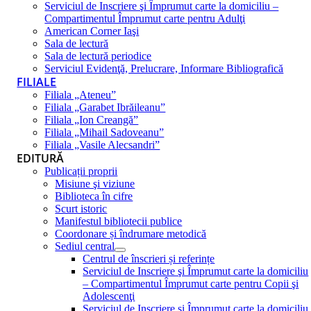
Serviciul de Inscriere şi Împrumut carte la domiciliu –
Compartimentul Împrumut carte pentru Adulţi
American Corner Iaşi
Sala de lectură
Sala de lectură periodice
Serviciul Evidenţă, Prelucrare, Informare Bibliografică
FILIALE
Filiala „Ateneu”
Filiala „Garabet Ibrăileanu”
Filiala „Ion Creangă”
Filiala „Mihail Sadoveanu”
Filiala „Vasile Alecsandri”
EDITURĂ
Publicații proprii
Misiune şi viziune
Biblioteca în cifre
Scurt istoric
Manifestul bibliotecii publice
Coordonare și îndrumare metodică
Sediul central
Centrul de înscrieri și referințe
Serviciul de Inscriere şi Împrumut carte la domiciliu
– Compartimentul Împrumut carte pentru Copii şi
Adolescenţi
Serviciul de Inscriere şi Împrumut carte la domiciliu