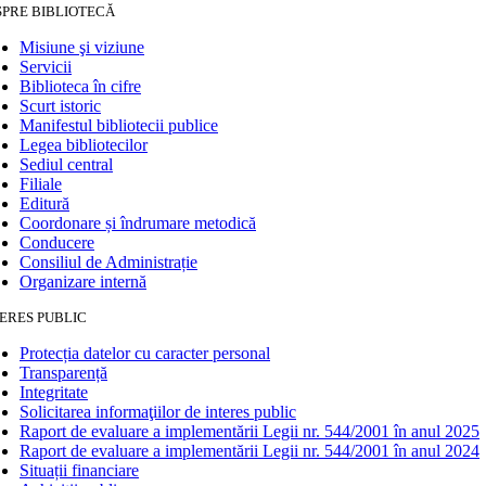
SPRE BIBLIOTECĂ
Misiune şi viziune
Servicii
Biblioteca în cifre
Scurt istoric
Manifestul bibliotecii publice
Legea bibliotecilor
Sediul central
Filiale
Editură
Coordonare și îndrumare metodică
Conducere
Consiliul de Administrație
Organizare internă
ERES PUBLIC
Protecția datelor cu caracter personal
Transparență
Integritate
Solicitarea informaţiilor de interes public
Raport de evaluare a implementării Legii nr. 544/2001 în anul 2025
Raport de evaluare a implementării Legii nr. 544/2001 în anul 2024
Situații financiare