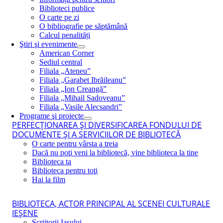
Biblioteci publice
O carte pe zi
O bibliografie pe săptămână
Calcul penalități
Ştiri şi evenimente
American Corner
Sediul central
Filiala „Ateneu”
Filiala „Garabet Ibrăileanu”
Filiala „Ion Creangă”
Filiala „Mihail Sadoveanu”
Filiala „Vasile Alecsandri”
Programe şi proiecte
PERFECŢIONAREA ŞI DIVERSIFICAREA FONDULUI DE
DOCUMENTE ŞI A SERVICIILOR DE BIBLIOTECĂ
O carte pentru vârsta a treia
Dacă nu poţi veni la bibliotecă, vine biblioteca la tine
Biblioteca ta
Biblioteca pentru toţi
Hai la film
BIBLIOTECA, ACTOR PRINCIPAL AL SCENEI CULTURALE
IEŞENE
Scriitorii Iaşului