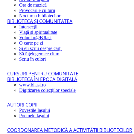
Ora de muzică
Provocările culturii
Nocturna bibliotecilor
BIBLIOTECA ŞI COMUNITATEA
Intersecţii
Viaţă şi spiritualitate
Voluntar@BJIaşi
O carte pe zi
Şi eu scriu despre cărţi
Să înţelegem ce citim
Scriu în culori
CURSURI PENTRU COMUNITATE
BIBLIOTECA ÎN EPOCA DIGITALĂ
www.bjiasi.ro
Digitizarea colecţiilor speciale
AUTORI COPIII
Poveştile Iaşului
Poemele Iaşului
COORDONAREA METODICĂ A ACTIVITĂŢII BIBLIOTECILOR