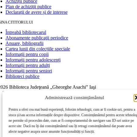
Achiziții publice
Plan de achiziţii publice
Declarații de avere și de interese
INA CITITORULUI
Întreabă bibliotecarul
Abonamente publicaţii periodice
Anuare, bibliografii
Cartea lunii din colecțiile speciale
Informații pentru copii
Informații pentru adolescenți
Informații pentru adulți
Informații pentru seniori
Biblioteci publice
026 Biblioteca Judeţeană „Gheorghe Asachi” Iaşi
Page load link
Administrează consimțământul
Go to Top
Pentru a oferi cea mai bună experiență, folosim tehnologii, cum ar fi cookie-uri, pentru a
stoca și/sau accesa informațiile despre dispozitive. Consimțământul pentru aceste tehnolog
ne permite să procesăm date, cum ar fi comportamentul de navigare sau ID-uri unice pe
acest site. Dacă nu îți dai consimțământul sau îți retragi consimțământul dat poate avea
afecte negative asupra unor anumite funcționalități și funcții.