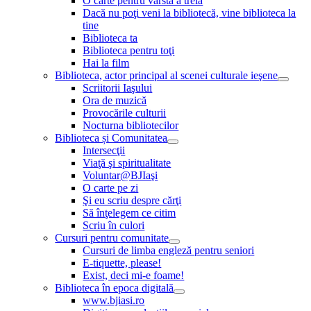
O carte pentru vârsta a treia
Dacă nu poţi veni la bibliotecă, vine biblioteca la
tine
Biblioteca ta
Biblioteca pentru toţi
Hai la film
Biblioteca, actor principal al scenei culturale ieşene
Scriitorii Iaşului
Ora de muzică
Provocările culturii
Nocturna bibliotecilor
Biblioteca și Comunitatea
Intersecţii
Viaţă şi spiritualitate
Voluntar@BJIaşi
O carte pe zi
Şi eu scriu despre cărţi
Să înţelegem ce citim
Scriu în culori
Cursuri pentru comunitate
Cursuri de limba engleză pentru seniori
E-tiquette, please!
Exist, deci mi-e foame!
Biblioteca în epoca digitală
www.bjiasi.ro