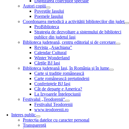
Digitizarea colecţiilor speciale
Autori copiii
Poveştile Iaşului
Poemele Iaşului
Coordonarea metodică a activităţii bibliotecilor din judeţ
ProBiblioteca
Strategia de dezvoltare a sistemului de biblioteci
publice din judeţul Iaşi
Biblioteca judeţeană, centru editorial şi de cercetare
Revista „Asachiana”
Calendar Cultural
Winter Wonderland
Cărţile BJ Iaşi
Biblioteca judeţeană Iaşi, în România şi în lume
Carte şi tradiţie românească
Carte românească pretutindeni
Conferințele BJ Iași
Cât de departe e America?
La Izvoarele Înţelepciunii
Festivalul „Teodorenii“
Festivalul Teodorenii
www.teodorenii.ro
Interes public
Protecția datelor cu caracter personal
Transparență