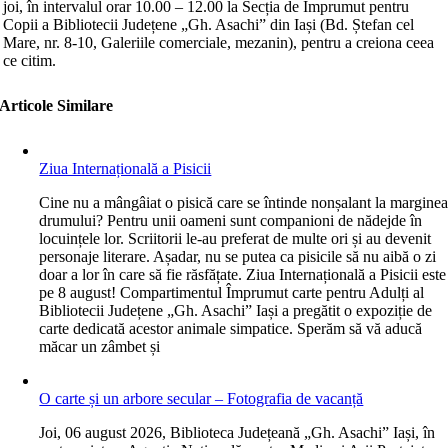
joi, în intervalul orar 10.00 – 12.00 la Secția de Împrumut pentru
Copii a Bibliotecii Județene „Gh. Asachi” din Iași (Bd. Ștefan cel
Mare, nr. 8-10, Galeriile comerciale, mezanin), pentru a creiona ceea
ce citim.
Articole Similare
Ziua Internațională a Pisicii
C
ine nu a mângâiat o pisică care se întinde nonșalant la margine
drumului? Pentru unii oameni sunt companioni de nădejde în
locuințele lor. Scriitorii le-au preferat de multe ori și au devenit
personaje literare. Așadar, nu se putea ca pisicile să nu aibă o zi
doar a lor în care să fie răsfățate. Ziua Internațională a Pisicii este
pe 8 august! Compartimentul Împrumut carte pentru Adulți al
Bibliotecii Județene „Gh. Asachi” Iași a pregătit o expoziție de
carte dedicată acestor animale simpatice. Sperăm să vă aducă
măcar un zâmbet și
O carte și un arbore secular – Fotografia de vacanță
J
oi, 06 august 2026, Biblioteca Județeană „Gh. Asachi” Iași, în