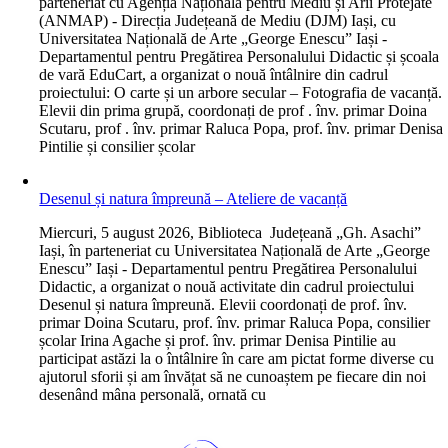
parteneriat cu Agenția Națională pentru Mediu și Arii Protejate
(ANMAP) - Direcția Județeană de Mediu (DJM) Iași, cu
Universitatea Națională de Arte „George Enescu” Iași -
Departamentul pentru Pregătirea Personalului Didactic și școala
de vară EduCart, a organizat o nouă întâlnire din cadrul
proiectului: O carte și un arbore secular – Fotografia de vacanță.
Elevii din prima grupă, coordonați de prof . înv. primar Doina
Scutaru, prof . înv. primar Raluca Popa, prof. înv. primar Denisa
Pintilie și consilier școlar
Desenul și natura împreună – Ateliere de vacanță
M
iercuri, 5 august 2026, Biblioteca Județeană „Gh. Asachi”
Iași, în parteneriat cu Universitatea Națională de Arte „George
Enescu” Iași - Departamentul pentru Pregătirea Personalului
Didactic, a organizat o nouă activitate din cadrul proiectului
Desenul și natura împreună. Elevii coordonați de prof. înv.
primar Doina Scutaru, prof. înv. primar Raluca Popa, consilier
școlar Irina Agache și prof. înv. primar Denisa Pintilie au
participat astăzi la o întâlnire în care am pictat forme diverse cu
ajutorul sforii și am învățat să ne cunoaștem pe fiecare din noi
desenând mâna personală, ornată cu