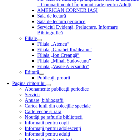
– Compartimentul Împrumut carte pentru Adulţi
AMERICAN CORNER IAŞI
Sala de lectură
Sala de lectură periodice
Serviciul Evidenţă, Prelucrare, Informare
Bibliografică
Filiale
Filiala „Ateneu”
Filiala „Garabet Ibrăileanu”
Filiala „Ion Creangă”
Filiala „Mihail Sadoveanu”
Filiala „Vasile Alecsandri”
Editură
Publicații proprii
Pagina cititorului
Abonamente publicaţii periodice
Servicii
Anuare, bibliografii
Cartea lunii din colecțiile speciale
Carte veche și rară
Noutăţi pe rafturile bibliotecii
Informații pentru copii
Informații pentru adolescenți
Informații pentru adulți
Informații pentru seniori