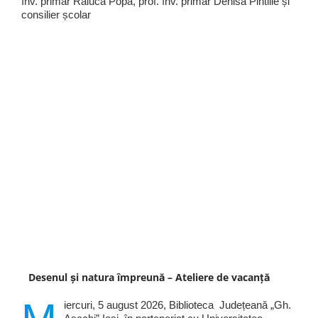
înv. primar Raluca Popa, prof. înv. primar Denisa Pintilie și
consilier școlar
Desenul și natura împreună – Ateliere de vacanță
iercuri, 5 august 2026, Biblioteca Județeană „Gh.