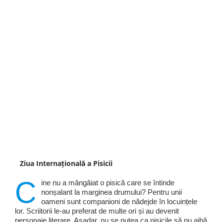
Ziua Internațională a Pisicii
C
ine nu a mângâiat o pisică care se întinde
nonșalant la marginea drumului? Pentru unii
oameni sunt companioni de nădejde în locuințele
lor. Scriitorii le-au preferat de multe ori și au devenit
personaje literare. Așadar, nu se putea ca pisicile să nu aibă