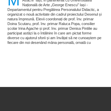
M
Asachi” Iași, în parteneriat cu Universitatea
Națională de Arte „George Enescu” Iași -
Departamentul pentru Pregătirea Personalului Didactic, a
organizat o nouă activitate din cadrul proiectului Desenul și
natura împreună. Elevii coordonați de prof. înv. primar
Doina Scutaru, prof. înv. primar Raluca Popa, consilier
școlar Irina Agache și prof. înv. primar Denisa Pintilie au
participat astăzi la o întâlnire în care am pictat forme
diverse cu ajutorul sforii și am învățat să ne cunoaștem pe
fiecare din noi desenând mâna personală, ornată cu