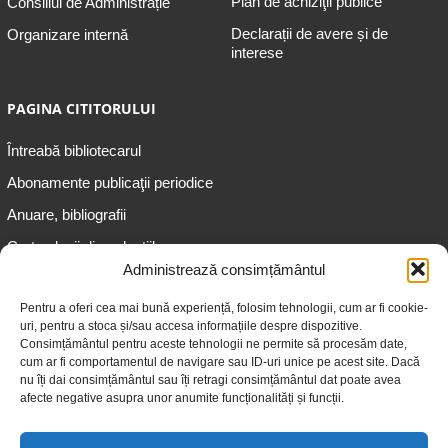
Plan de achiziţii publice
Consiliul de Administrație
Declarații de avere și de
Organizare internă
interese
PAGINA CITITORULUI
Întreabă bibliotecarul
Abonamente publicaţii periodice
Anuare, bibliografii
Cartea lunii din colecțiile
speciale
Administrează consimțământul
Informații pentru copii
Pentru a oferi cea mai bună experiență, folosim tehnologii, cum ar fi cookie-
uri, pentru a stoca și/sau accesa informațiile despre dispozitive.
Informații pentru adolescenți
Consimțământul pentru aceste tehnologii ne permite să procesăm date,
Informații pentru adulți
cum ar fi comportamentul de navigare sau ID-uri unice pe acest site. Dacă
nu îți dai consimțământul sau îți retragi consimțământul dat poate avea
Informații pentru seniori
afecte negative asupra unor anumite funcționalități și funcții.
Biblioteci publice