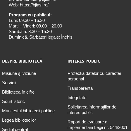
Web:
https://bjiasi.ro/
Program cu publicul:
Luni: 09.30 – 16.30
Marți – Vineri: 09.00 – 20.00
Sâmbătă: 8.30 – 15.30
Duminică, Sărbători legale: Închis
DESPRE BIBLIOTECĂ
INTERES PUBLIC
Misiune şi viziune
Protecția datelor cu caracter
personal
Servicii
Transparență
Biblioteca în cifre
Integritate
Scurt istoric
Solicitarea informaţiilor de
Manifestul bibliotecii publice
interes public
Legea bibliotecilor
Raport de evaluare a
implementării Legii nr. 544/2001
Sediul central