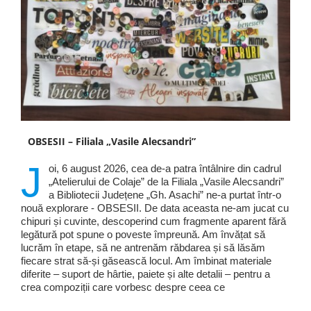
OBSESII – Filiala „Vasile Alecsandri”
J
oi, 6 august 2026, cea de-a patra întâlnire din cadrul
„Atelierului de Colaje” de la Filiala „Vasile Alecsandri”
a Bibliotecii Județene „Gh. Asachi” ne-a purtat într-o
nouă explorare - OBSESII. De data aceasta ne-am jucat cu
chipuri și cuvinte, descoperind cum fragmente aparent fără
legătură pot spune o poveste împreună. Am învățat să
lucrăm în etape, să ne antrenăm răbdarea și să lăsăm
fiecare strat să-și găsească locul. Am îmbinat materiale
diferite – suport de hârtie, paiete și alte detalii – pentru a
crea compoziții care vorbesc despre ceea ce