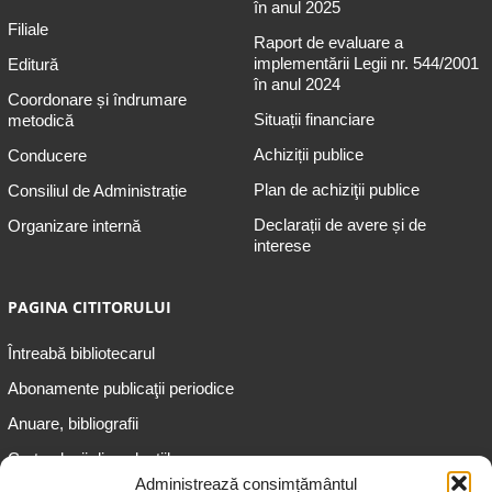
în anul 2025
Filiale
Raport de evaluare a
implementării Legii nr. 544/2001
Editură
în anul 2024
Coordonare și îndrumare
Situații financiare
metodică
Achiziții publice
Conducere
Plan de achiziţii publice
Consiliul de Administrație
Declarații de avere și de
Organizare internă
interese
PAGINA CITITORULUI
Întreabă bibliotecarul
Abonamente publicaţii periodice
Anuare, bibliografii
Cartea lunii din colecțiile
speciale
Administrează consimțământul