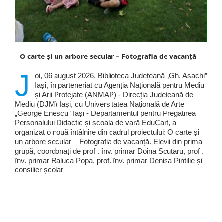
O carte și un arbore secular – Fotografia de vacanță
J
oi, 06 august 2026, Biblioteca Județeană „Gh. Asachi”
Iași, în parteneriat cu Agenția Națională pentru Mediu
și Arii Protejate (ANMAP) - Direcția Județeană de
Mediu (DJM) Iași, cu Universitatea Națională de Arte
„George Enescu” Iași - Departamentul pentru Pregătirea
Personalului Didactic și școala de vară EduCart, a
organizat o nouă întâlnire din cadrul proiectului: O carte și
un arbore secular – Fotografia de vacanță. Elevii din prima
grupă, coordonați de prof . înv. primar Doina Scutaru, prof .
înv. primar Raluca Popa, prof. înv. primar Denisa Pintilie și
consilier școlar