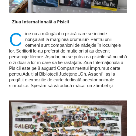
Ziua Internațională a Pisicii
C
ine nu a mângâiat o pisică care se întinde
nonșalant la marginea drumului? Pentru unii
oameni sunt companioni de nădejde în locuințele
lor. Scriitorii le-au preferat de multe ori și au devenit
personaje literare. Așadar, nu se putea ca pisicile să nu aibă
o zi doar a lor în care să fie răsfățate. Ziua Internațională a
Pisicii este pe 8 august! Compartimentul Împrumut carte
pentru Adulți al Bibliotecii Județene „Gh. Asachi” Iași a
pregătit o expoziție de carte dedicată acestor animale
simpatice. Sperăm să vă aducă măcar un zâmbet și