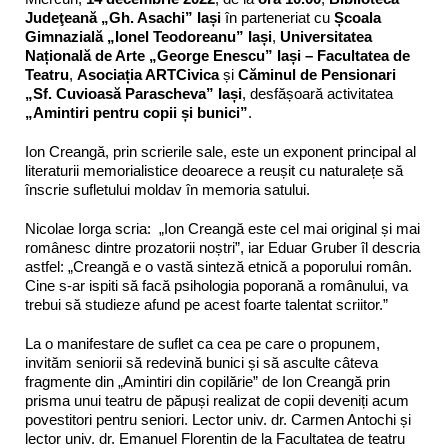
Judeţeană „Gh. Asachi” Iași
în parteneriat cu
Școala
Gimnazială „Ionel Teodoreanu” Iași
,
Universitatea
Națională de Arte „George Enescu” Iași – Facultatea de
Teatru
,
Asociația ARTCivica
și
Căminul de Pensionari
„Sf. Cuvioasă Parascheva” Iași
, desfășoară activitatea
„Amintiri pentru copii și bunici”
.
Ion Creangă, prin scrierile sale, este un exponent principal al
literaturii memorialistice deoarece a reușit cu naturalețe să
înscrie sufletului moldav în memoria satului.
Nicolae Iorga scria: „Ion Creangă este cel mai original și mai
românesc dintre prozatorii noștri”, iar Eduar Gruber îl descria
astfel: „Creangă e o vastă sinteză etnică a poporului român.
Cine s-ar ispiti să facă psihologia poporană a românului, va
trebui să studieze afund pe acest foarte talentat scriitor.”
La o manifestare de suflet ca cea pe care o propunem,
invităm seniorii să redevină bunici și să asculte câteva
fragmente din „Amintiri din copilărie” de Ion Creangă prin
prisma unui teatru de păpuși realizat de copii deveniți acum
povestitori pentru seniori. Lector univ. dr. Carmen Antochi și
lector univ. dr. Emanuel Florentin de la Facultatea de teatru