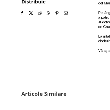
Distribuie
cel Mar
Pe lâng
a patru
Județea
de Cruc
La întâ
cheltui
Vă așt
Articole Similare