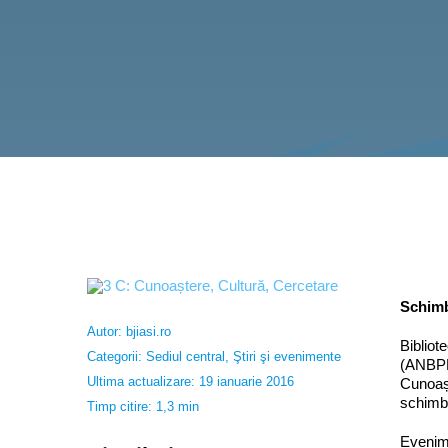
Schimb 
Autor:
bjiasi.ro
Bibliot
Categorii:
Sediul central
,
Ştiri şi evenimente
(ANBPR)
Ultima actualizare: 19 ianuarie 2016
Cunoașt
schimb 
Timp citire: 1,3 min
Evenim