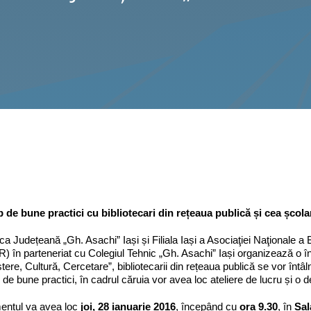
de bune practici cu bibliotecari din rețeaua publică și cea școlar
eca Județeană „Gh. Asachi” Iași și Filiala Iași a Asociaţiei Naţionale a 
 în parteneriat cu Colegiul Tehnic „Gh. Asachi” Iași organizează o înt
ere, Cultură, Cercetare”, bibliotecarii din rețeaua publică se vor întâln
de bune practici, în cadrul căruia vor avea loc ateliere de lucru și o 
entul va avea loc
joi, 28 ianuarie 2016
, începând cu
ora 9.30
, în
Sal