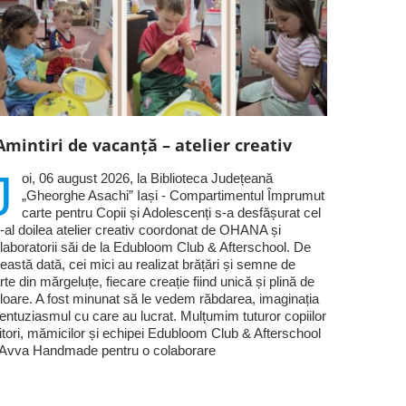
Amintiri de vacanță – atelier creativ
J
oi, 06 august 2026, la Biblioteca Județeană
„Gheorghe Asachi” Iași - Compartimentul Împrumut
carte pentru Copii și Adolescenți s-a desfășurat cel
-al doilea atelier creativ coordonat de OHANA și
laboratorii săi de la Edubloom Club & Afterschool. De
eastă dată, cei mici au realizat brățări și semne de
rte din mărgeluțe, fiecare creație fiind unică și plină de
loare. A fost minunat să le vedem răbdarea, imaginația
 entuziasmul cu care au lucrat. Mulțumim tuturor copiilor
titori, mămicilor și echipei Edubloom Club & Afterschool
 Avva Handmade pentru o colaborare