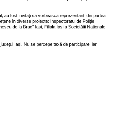
l, au fost invitați să vorbească reprezentanți din partea
dețene în diverse proiecte: Inspectoratul de Poliție
escu de la Brad” Iași, Filiala Iași a Societății Naționale
n județul Iași. Nu se percepe taxă de participare, iar