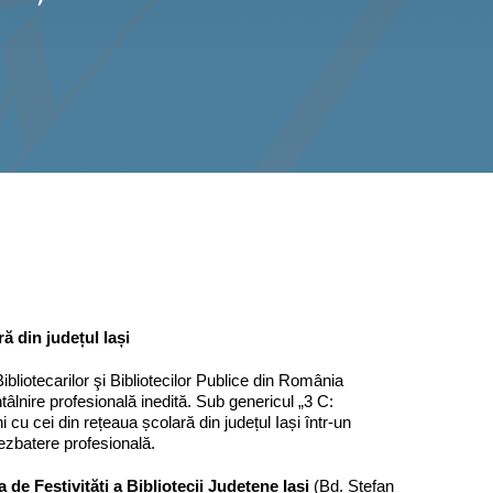
ă din județul Iași
Bibliotecarilor şi Bibliotecilor Publice din România
âlnire profesională inedită. Sub genericul „3 C:
i cu cei din rețeaua școlară din județul Iași într-un
dezbatere profesională.
a de Festivități a Bibliotecii Județene Iași
(Bd. Ștefan