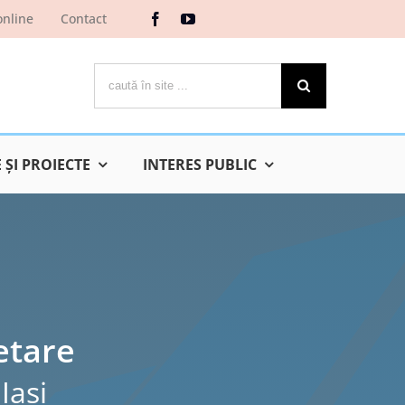
online
Contact
Cautare...
ŞI PROIECTE
INTERES PUBLIC
etare
Iaşi