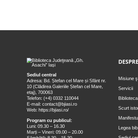
DESPRE
Sediul central
Misiune ş
Adresa: Bd. Ștefan cel Mare și Sfânt nr.
10 (Clădirea Galeriile Ștefan cel Mare,
Servicii
etaj), 700063
Telefon:
(+4) 0332 110044
Biblioteca
E-mail:
contact@bjiasi.ro
Scurt isto
Web:
https://bjiasi.ro/
Manifestul
Program cu publicul:
Luni: 09.30 – 16.30
Legea bibl
Marți – Vineri: 09.00 – 20.00
Sediul cen
Sâmbătă: 8.30 – 15.30