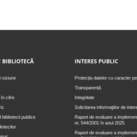
 BIBLIOTECĂ
INTERES PUBLIC
i viziune
Protecția datelor cu caracter p
Transparență
 în cifre
Integritate
ric
Solicitarea informaţiilor de inter
 bibliotecii publice
Raport de evaluare a implementă
nr. 544/2001 în anul 2025
iotecilor
Raport de evaluare a implementă
tral