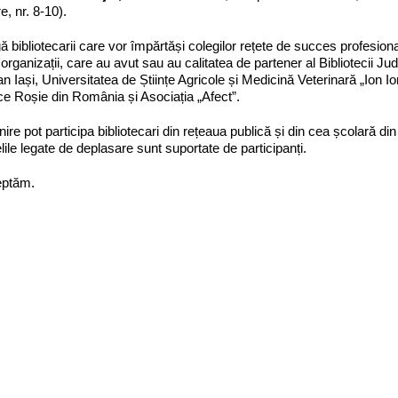
e, nr. 8-10).
ă bibliotecarii care vor împărtăși colegilor rețete de succes profesiona
 organizații, care au avut sau au calitatea de partener al Bibliotecii Ju
n Iași, Universitatea de Științe Agricole și Medicină Veterinară „Ion Ion
e Roșie din România și Asociația „Afect”.
lnire pot participa bibliotecari din rețeaua publică și din cea școlară di
elile legate de deplasare sunt suportate de participanți.
eptăm.