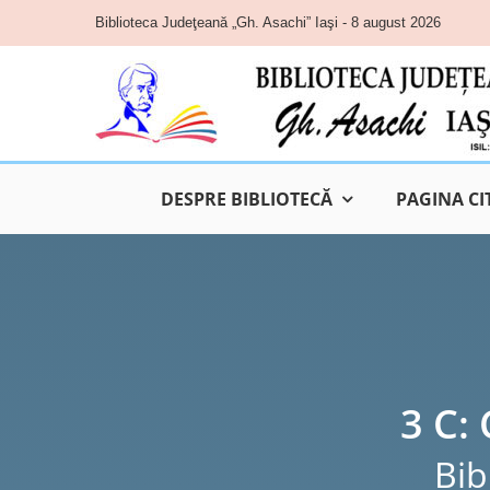
Skip
Biblioteca Judeţeană „Gh. Asachi” Iaşi - 8 august 2026
to
content
DESPRE BIBLIOTECĂ
PAGINA CI
3 C:
Bib