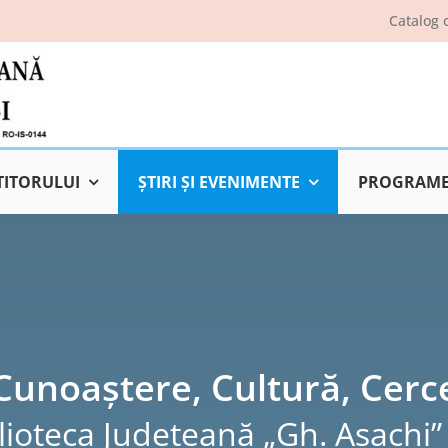
Catalog 
TITORULUI
ŞTIRI ŞI EVENIMENTE
PROGRAME 
 Cunoaștere, Cultură, Cerc
lioteca Judeţeană „Gh. Asachi” 