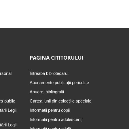
PAGINA CITITORULUI
ersonal
Întreabă bibliotecarul
Abonamente publicaţii periodice
Anuare, bibliografii
es public
Cartea lunii din colecțiile speciale
rii Legii
Informații pentru copii
Informații pentru adolescenți
rii Legii
Informații pentru adulți