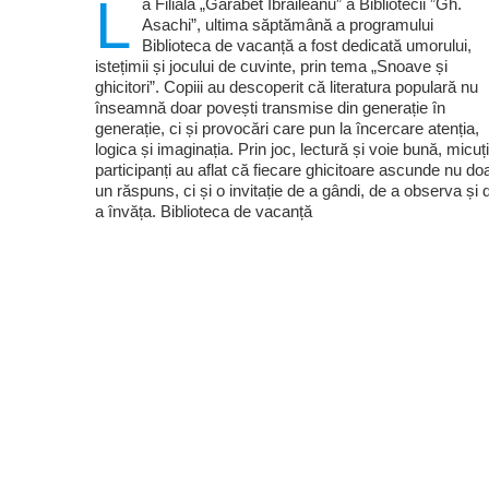
L
a Filiala „Garabet Ibrăileanu” a Bibliotecii ”Gh.
Asachi”, ultima săptămână a programului
Biblioteca de vacanță a fost dedicată umorului,
istețimii și jocului de cuvinte, prin tema „Snoave și
ghicitori”. Copiii au descoperit că literatura populară nu
înseamnă doar povești transmise din generație în
generație, ci și provocări care pun la încercare atenția,
logica și imaginația. Prin joc, lectură și voie bună, micuți
participanți au aflat că fiecare ghicitoare ascunde nu do
un răspuns, ci și o invitație de a gândi, de a observa și 
a învăța. Biblioteca de vacanță