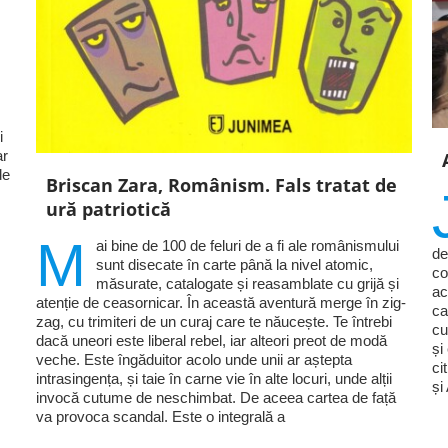
i
ar
de
Briscan Zara, Românism. Fals tratat de
ură patriotică
M
ai bine de 100 de feluri de a fi ale românismului
de
sunt disecate în carte până la nivel atomic,
co
măsurate, catalogate și reasamblate cu grijă și
ac
atenție de ceasornicar. În această aventură merge în zig-
ca
zag, cu trimiteri de un curaj care te năucește. Te întrebi
cu
dacă uneori este liberal rebel, iar alteori preot de modă
și
veche. Este îngăduitor acolo unde unii ar aștepta
ci
intrasingența, și taie în carne vie în alte locuri, unde alții
și
invocă cutume de neschimbat. De aceea cartea de față
va provoca scandal. Este o integrală a