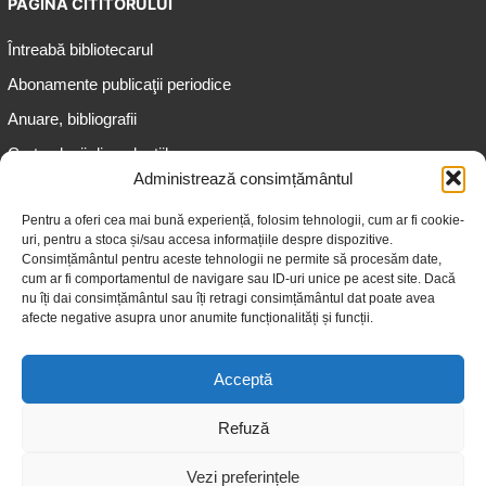
PAGINA CITITORULUI
Întreabă bibliotecarul
Abonamente publicaţii periodice
Anuare, bibliografii
Cartea lunii din colecțiile
speciale
Administrează consimțământul
Informații pentru copii
Pentru a oferi cea mai bună experiență, folosim tehnologii, cum ar fi cookie-
uri, pentru a stoca și/sau accesa informațiile despre dispozitive.
Informații pentru adolescenți
Consimțământul pentru aceste tehnologii ne permite să procesăm date,
Informații pentru adulți
cum ar fi comportamentul de navigare sau ID-uri unice pe acest site. Dacă
nu îți dai consimțământul sau îți retragi consimțământul dat poate avea
Informații pentru seniori
afecte negative asupra unor anumite funcționalități și funcții.
Biblioteci publice
Acceptă
Refuză
Vezi preferințele
© 2026 Biblioteca Judeţeană „Gheorghe Asachi” Iaşi