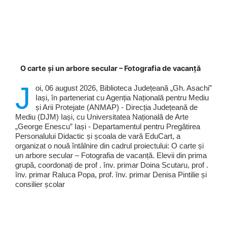
O carte și un arbore secular – Fotografia de vacanță
J
oi, 06 august 2026, Biblioteca Județeană „Gh. Asachi”
Iași, în parteneriat cu Agenția Națională pentru Mediu
și Arii Protejate (ANMAP) - Direcția Județeană de
Mediu (DJM) Iași, cu Universitatea Națională de Arte
„George Enescu” Iași - Departamentul pentru Pregătirea
Personalului Didactic și școala de vară EduCart, a
organizat o nouă întâlnire din cadrul proiectului: O carte și
un arbore secular – Fotografia de vacanță. Elevii din prima
grupă, coordonați de prof . înv. primar Doina Scutaru, prof .
înv. primar Raluca Popa, prof. înv. primar Denisa Pintilie și
consilier școlar