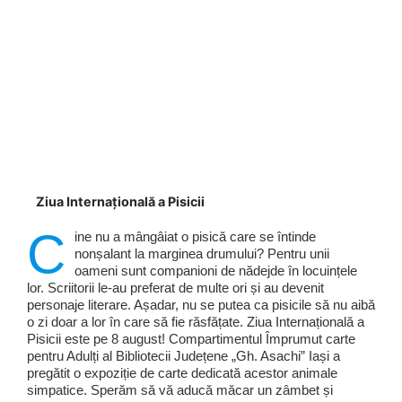
Ziua Internațională a Pisicii
C
ine nu a mângâiat o pisică care se întinde
nonșalant la marginea drumului? Pentru unii
oameni sunt companioni de nădejde în locuințele
lor. Scriitorii le-au preferat de multe ori și au devenit
personaje literare. Așadar, nu se putea ca pisicile să nu aibă
o zi doar a lor în care să fie răsfățate. Ziua Internațională a
Pisicii este pe 8 august! Compartimentul Împrumut carte
pentru Adulți al Bibliotecii Județene „Gh. Asachi” Iași a
pregătit o expoziție de carte dedicată acestor animale
simpatice. Sperăm să vă aducă măcar un zâmbet și