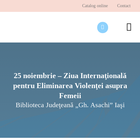
Skip
Catalog online
Contact
to
content
To
Nav
Desp
Pagi
Ştir
25 noiembrie – Ziua Internaţională
pentru Eliminarea Violenţei asupra
Prog
Femeii
Inte
Biblioteca Judeţeană „Gh. Asachi” Iaşi