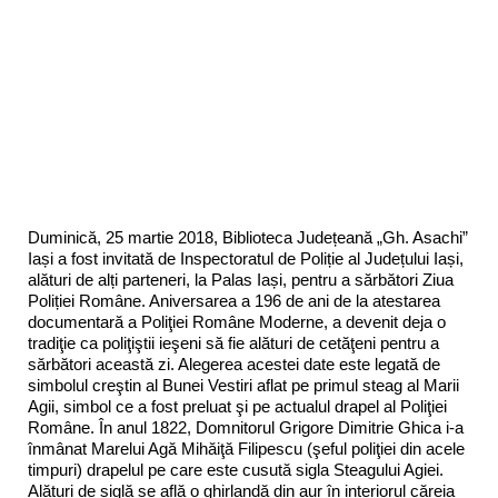
Duminică, 25 martie 2018, Biblioteca Județeană „Gh. Asachi”
Iași a fost invitată de Inspectoratul de Poliție al Județului Iași,
alături de alți parteneri, la Palas Iași, pentru a sărbători Ziua
Poliției Române. Aniversarea a 196 de ani de la atestarea
documentară a Poliţiei Române Moderne, a devenit deja o
tradiţie ca poliţiştii ieşeni să fie alături de cetăţeni pentru a
sărbători această zi. Alege
rea acestei date este legată de
simbolul creştin al Bunei Vestiri aflat pe primul steag al Marii
Agii, simbol ce a fost preluat şi pe actualul drapel al Poliţiei
Române. În anul 1822, Domnitorul Grigore Dimitrie Ghica i-a
înmânat Marelui Agă Mihăiţă Filipescu (şeful poliţiei din acele
timpuri) drapelul pe care este cusută sigla Steagului Agiei.
Alături de siglă se află o ghirlandă din aur în interiorul căreia