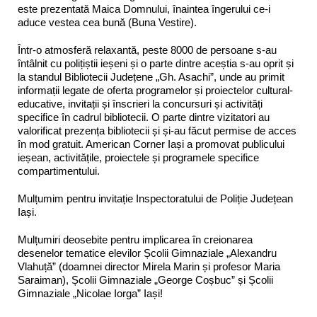
este prezentată Maica Domnului, înaintea îngerului ce-i
aduce vestea cea bună (Buna Vestire).
Într-o atmosferă relaxantă, peste 8000 de persoane s-au
întâlnit cu polițiștii ieșeni și o parte dintre aceștia s-au oprit și
la standul Bibliotecii Județene „Gh. Asachi”, unde au primit
informații legate de oferta programelor și proiectelor cultural-
educative, invitații și înscrieri la concursuri și activități
specifice în cadrul bibliotecii. O parte dintre vizitatori au
valorificat prezența bibliotecii și și-au făcut permise de acces
în mod gratuit. American Corner Iași a promovat publicului
ieșean, activitățile, proiectele și programele specifice
compartimentului.
Mulțumim pentru invitație Inspectoratului de Poliție Județean
Iași.
Mulțumiri deosebite pentru implicarea în creionarea
desenelor tematice elevilor Școlii Gimnaziale „Alexandru
Vlahuță” (doamnei director Mirela Marin și profesor Maria
Saraiman), Școlii Gimnaziale „George Coșbuc” și Școlii
Gimnaziale „Nicolae Iorga” Iași!