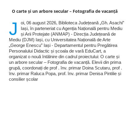
O carte și un arbore secular – Fotografia de vacanță
J
oi, 06 august 2026, Biblioteca Județeană „Gh. Asachi”
Iași, în parteneriat cu Agenția Națională pentru Mediu
și Arii Protejate (ANMAP) - Direcția Județeană de
Mediu (DJM) Iași, cu Universitatea Națională de Arte
„George Enescu” Iași - Departamentul pentru Pregătirea
Personalului Didactic și școala de vară EduCart, a
organizat o nouă întâlnire din cadrul proiectului: O carte și
un arbore secular – Fotografia de vacanță. Elevii din prima
grupă, coordonați de prof . înv. primar Doina Scutaru, prof .
înv. primar Raluca Popa, prof. înv. primar Denisa Pintilie și
consilier școlar