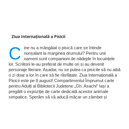
Ziua Internațională a Pisicii
C
ine nu a mângâiat o pisică care se întinde
nonșalant la marginea drumului? Pentru unii
oameni sunt companioni de nădejde în locuințele
lor. Scriitorii le-au preferat de multe ori și au devenit
personaje literare. Așadar, nu se putea ca pisicile să nu aibă
o zi doar a lor în care să fie răsfățate. Ziua Internațională a
Pisicii este pe 8 august! Compartimentul Împrumut carte
pentru Adulți al Bibliotecii Județene „Gh. Asachi” Iași a
pregătit o expoziție de carte dedicată acestor animale
simpatice. Sperăm să vă aducă măcar un zâmbet și