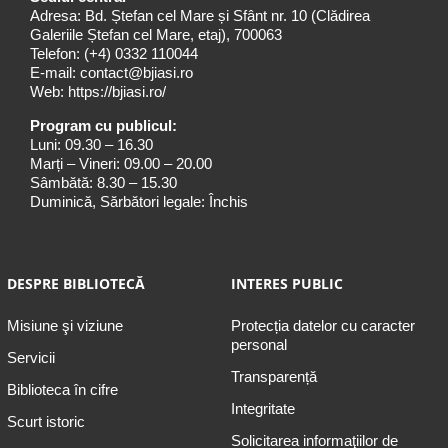
Adresa: Bd. Ștefan cel Mare și Sfânt nr. 10 (Clădirea
Galeriile Ștefan cel Mare, etaj), 700063
Telefon:
(+4) 0332 110044
E-mail:
contact@bjiasi.ro
Web:
https://bjiasi.ro/
Program cu publicul:
Luni: 09.30 – 16.30
Marți – Vineri: 09.00 – 20.00
Sâmbătă: 8.30 – 15.30
Duminică, Sărbători legale: Închis
DESPRE BIBLIOTECĂ
INTERES PUBLIC
Misiune şi viziune
Protecția datelor cu caracter
personal
Servicii
Transparență
Biblioteca în cifre
Integritate
Scurt istoric
Solicitarea informaţiilor de