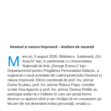
Desenul și natura împreună – Ateliere de vacanță
M
iercuri, 5 august 2026, Biblioteca Județeană „Gh.
Asachi” Iași, în parteneriat cu Universitatea
Națională de Arte „George Enescu” Iași -
Departamentul pentru Pregătirea Personalului Didactic, a
organizat o nouă activitate din cadrul proiectului Desenul și
natura împreună. Elevii coordonați de prof. înv. primar
Doina Scutaru, prof. înv. primar Raluca Popa, consilier
școlar Irina Agache și prof. înv. primar Denisa Pintilie au
participat astăzi la o întâlnire în care am pictat forme
diverse cu ajutorul sforii și am învățat să ne cunoaștem pe
fiecare din noi desenând mâna personală, ornată cu