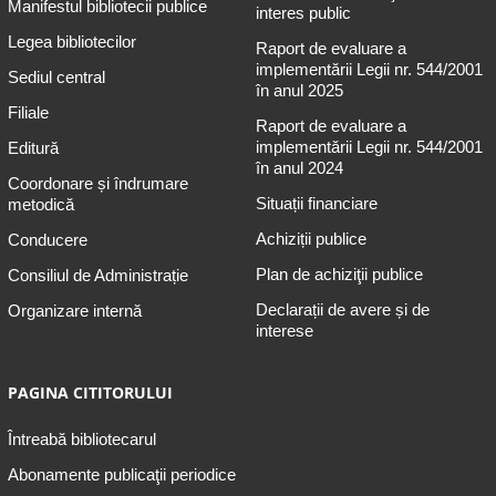
Manifestul bibliotecii publice
interes public
Legea bibliotecilor
Raport de evaluare a
implementării Legii nr. 544/2001
Sediul central
în anul 2025
Filiale
Raport de evaluare a
implementării Legii nr. 544/2001
Editură
în anul 2024
Coordonare și îndrumare
Situații financiare
metodică
Achiziții publice
Conducere
Plan de achiziţii publice
Consiliul de Administrație
Declarații de avere și de
Organizare internă
interese
PAGINA CITITORULUI
Întreabă bibliotecarul
Abonamente publicaţii periodice