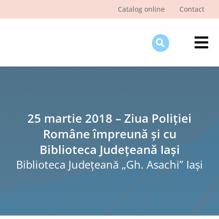
Skip
Catalog online
Contact
to
content
Tog
Nav
Des
Pagi
Şti
25 martie 2018 – Ziua Poliției
Române împreună și cu
Pro
Biblioteca Județeană Iași
Int
Biblioteca Judeţeană „Gh. Asachi” Iaşi