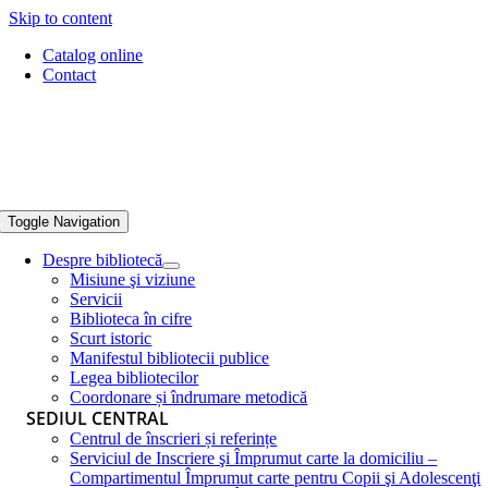
Skip to content
Catalog online
Contact
Toggle Navigation
Despre bibliotecă
Misiune şi viziune
Servicii
Biblioteca în cifre
Scurt istoric
Manifestul bibliotecii publice
Legea bibliotecilor
Coordonare și îndrumare metodică
SEDIUL CENTRAL
Centrul de înscrieri și referințe
Serviciul de Inscriere şi Împrumut carte la domiciliu –
Compartimentul Împrumut carte pentru Copii şi Adolescenţi