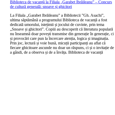
Biblioteca de vacanță la Filiala „Garabet Ibrăileanu” – Concurs
de cultură generală: snoave și ghicitori
L
a Filiala „Garabet Ibrăileanu” a Bibliotecii ”Gh. Asachi”,
ultima săptămână a programului Biblioteca de vacanță a fost
dedicată umorului, istețimii și jocului de cuvinte, prin tema
„Snoave și ghicitori”. Copiii au descoperit că literatura populară
nu înseamnă doar povești transmise din generație în generație, ci
și provocări care pun la încercare atenția, logica și imaginația.
Prin joc, lectură și voie bună, micuții participanți au aflat că
fiecare ghicitoare ascunde nu doar un răspuns, ci și o invitație de
a gândi, de a observa și de a învăța. Biblioteca de vacanță