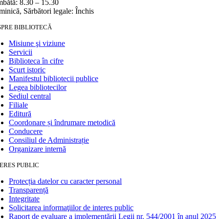
bătă: 8.30 – 15.30
inică, Sărbători legale: Închis
SPRE BIBLIOTECĂ
Misiune şi viziune
Servicii
Biblioteca în cifre
Scurt istoric
Manifestul bibliotecii publice
Legea bibliotecilor
Sediul central
Filiale
Editură
Coordonare și îndrumare metodică
Conducere
Consiliul de Administrație
Organizare internă
ERES PUBLIC
Protecția datelor cu caracter personal
Transparență
Integritate
Solicitarea informaţiilor de interes public
Raport de evaluare a implementării Legii nr. 544/2001 în anul 2025