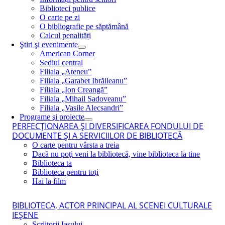
Biblioteci publice
O carte pe zi
O bibliografie pe săptămână
Calcul penalități
Ştiri şi evenimente
American Corner
Sediul central
Filiala „Ateneu”
Filiala „Garabet Ibrăileanu”
Filiala „Ion Creangă”
Filiala „Mihail Sadoveanu”
Filiala „Vasile Alecsandri”
Programe şi proiecte
PERFECŢIONAREA ŞI DIVERSIFICAREA FONDULUI DE
DOCUMENTE ŞI A SERVICIILOR DE BIBLIOTECĂ
O carte pentru vârsta a treia
Dacă nu poţi veni la bibliotecă, vine biblioteca la tine
Biblioteca ta
Biblioteca pentru toţi
Hai la film
BIBLIOTECA, ACTOR PRINCIPAL AL SCENEI CULTURALE
IEŞENE
Scriitorii Iaşului