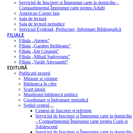
Serviciul de Inscriere şi Împrumut carte la domiciliu –
Compartimentul Împrumut carte pentru Adulţi
American Corner Iaşi
Sala de lectură
Sala de lectură periodice
Serviciul Evidenţă, Prelucrare, Informare Bibliografică
FILIALE
Filiala „Ateneu”
Filiala „Garabet Ibrăileanu”
Filiala „Ion Creangă”
Filiala „Mihail Sadoveanu”
Filiala „Vasile Alecsandri”
EDITURĂ
Publicații proprii
Misiune şi viziune
Biblioteca în cifre
Scurt istoric
Manifestul bibliotecii publice
Coordonare și îndrumare metodică
Sediul central
Centrul de înscrieri și referințe
Serviciul de Inscriere şi Împrumut carte la domiciliu
– Compartimentul Împrumut carte pentru Copii şi
Adolescenţi
Serviciul de Inscriere şi Împrumut carte la domiciliu