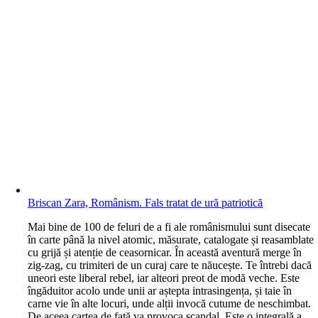
Briscan Zara, Românism. Fals tratat de ură patriotică
M
ai bine de 100 de feluri de a fi ale românismului sunt disecate
în carte până la nivel atomic, măsurate, catalogate și reasamblate
cu grijă și atenție de ceasornicar. În această aventură merge în
zig-zag, cu trimiteri de un curaj care te năucește. Te întrebi dacă
uneori este liberal rebel, iar alteori preot de modă veche. Este
îngăduitor acolo unde unii ar aștepta intrasingența, și taie în
carne vie în alte locuri, unde alții invocă cutume de neschimbat.
De aceea cartea de față va provoca scandal. Este o integrală a