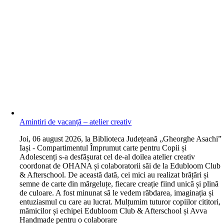
Amintiri de vacanță – atelier creativ
J
oi, 06 august 2026, la Biblioteca Județeană „Gheorghe Asachi”
Iași - Compartimentul Împrumut carte pentru Copii și
Adolescenți s-a desfășurat cel de-al doilea atelier creativ
coordonat de OHANA și colaboratorii săi de la Edubloom Club
& Afterschool. De această dată, cei mici au realizat brățări și
semne de carte din mărgeluțe, fiecare creație fiind unică și plină
de culoare. A fost minunat să le vedem răbdarea, imaginația și
entuziasmul cu care au lucrat. Mulțumim tuturor copiilor cititori,
mămicilor și echipei Edubloom Club & Afterschool și Avva
Handmade pentru o colaborare