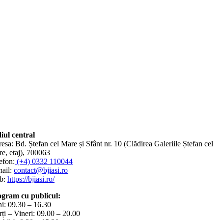
iul central
esa: Bd. Ștefan cel Mare și Sfânt nr. 10 (Clădirea Galeriile Ștefan cel
e, etaj), 700063
efon:
(+4) 0332 110044
ail:
contact@bjiasi.ro
b:
https://bjiasi.ro/
gram cu publicul:
i: 09.30 – 16.30
ți – Vineri: 09.00 – 20.00