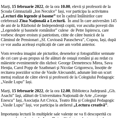
Marți,
15 februarie 2022
, de la ora
10.00
, elevii și profesorii de la
Școala Gimnazială „Ion Neculce” Iași, vor participa la activitatea
„Lecturi din legende și basme”
tot în cadrul întâlnirilor care
celebrează
Ziua Națională a Lecturii.
În anul în care aniversăm 145
de ani de la Războiul de Independență copiii, vor asculta povești din
„Legendele și basmele românilor” culese de Petre Ispirescu, care
vorbesc despre eroism și patriotism, citite de către bunicii de la
Căminul de Pensionari „Sf. Cuvioasă Parascheva”, Copou, Iași, după
ce vor audia aceleași explicații de care am vorbit anterior.
Vom revedea imagini ale picturilor, desenelor și fotografiilor semnate
de cei care şi-au propus să fie alături de ostaşii români şi au redat cu
măiestrie evenimentele din război: George Demetrescu Mirea, Sava
Henţia, Carol Popp de Szathmari şi Nicolae Grigorescu, însoțite de
recitarea poeziilor scrise de Vasile Alecsandri, adunate într-un scurt
metraj realizat de către elevii și profesorii de la Colegiului Pedagogic
„Vasile Lupu” Iași.
Marți,
15 februarie 2022
, de la ora
12.00
, Biblioteca Judeţeană „Gh.
Asachi” Iaşi, alături de Universitatea Națională de Arte „George
Enescu” Iași, Asociația Art Civica, Teatro Blu și Colegiul Pedagogic
„Vasile Lupu” Iași, vor participa la atelierul
„Lectura creativă”
.
Importanța lecturii în multiplele sale valențe ne va fi descoperită cu