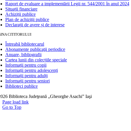
Raport de evaluare a implementării Legii nr. 544/2001 în anul 2024
Situații financiare
Achiziții publice
Plan de achiziţii publice
Declarații de avere și de interese
INA CITITORULUI
Întreabă bibliotecarul
Abonamente publicaţii periodice
Anuare, bibliografii
Cartea lunii din colecțiile speciale
Informații pentru copii
Informații pentru adolescenți
Informații pentru adulți
Informații pentru seniori
Biblioteci publice
026 Biblioteca Judeţeană „Gheorghe Asachi” Iaşi
Page load link
Go to Top