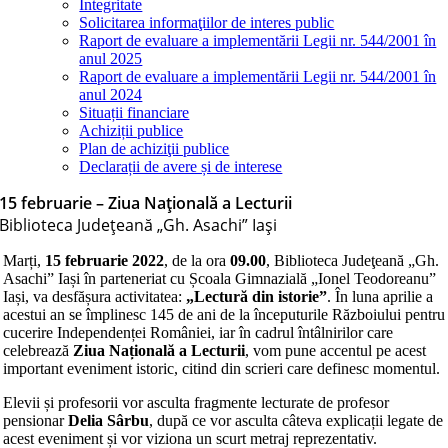
Integritate
Solicitarea informaţiilor de interes public
Raport de evaluare a implementării Legii nr. 544/2001 în
anul 2025
Raport de evaluare a implementării Legii nr. 544/2001 în
anul 2024
Situații financiare
Achiziții publice
Plan de achiziţii publice
Declarații de avere și de interese
15 februarie – Ziua Națională a Lecturii
Biblioteca Judeţeană „Gh. Asachi” Iaşi
Marți,
15 februarie 2022
, de la ora
09.00
, Biblioteca Judeţeană „Gh.
Asachi” Iași în parteneriat cu Școala Gimnazială „Ionel Teodoreanu”
Iași, va desfășura activitatea:
„Lectură din istorie”
. În luna aprilie a
acestui an se împlinesc 145 de ani de la începuturile Războiului pentru
cucerire Independenței României, iar în cadrul întâlnirilor care
celebrează
Ziua Națională a Lecturii
, vom pune accentul pe acest
important eveniment istoric, citind din scrieri care definesc momentul.
Elevii și profesorii vor asculta fragmente lecturate de profesor
pensionar
Delia Sârbu
, după ce vor asculta câteva explicații legate de
acest eveniment și vor viziona un scurt metraj reprezentativ.