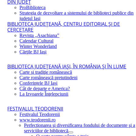
DIN JUDEŢ
ProBiblioteca
Strategia de dezvoltare a sistemului de biblioteci publice din
judeţul Iaşi
BIBLIOTECA JUDEŢEANĂ, CENTRU EDITORIAL ŞI DE
CERCETARE
Revista „Asachiana”
Calendar Cultural
Winter Wonderland
Cărţile BJ Iaşi
BIBLIOTECA JUDEŢEANĂ IAŞI, ÎN ROMÂNIA ŞI ÎN LUME
Carte şi tradiţie românească
Carte românească pretutindeni
Conferințele BJ Iași
Cât de departe e America?
La Izvoarele Înţelepciunii
FESTIVALUL TEODORENII
Festivalul Teodorenii
www.teodorenii.ro
Perfecţionarea şi diversificarea fondului de documente şi a
serviciilor de bibliotecă