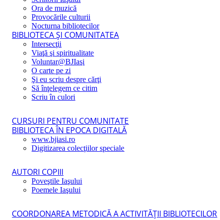
Ora de muzică
Provocările culturii
Nocturna bibliotecilor
BIBLIOTECA ŞI COMUNITATEA
Intersecţii
Viaţă şi spiritualitate
Voluntar@BJIaşi
O carte pe zi
Şi eu scriu despre cărţi
Să înţelegem ce citim
Scriu în culori
CURSURI PENTRU COMUNITATE
BIBLIOTECA ÎN EPOCA DIGITALĂ
www.bjiasi.ro
Digitizarea colecţiilor speciale
AUTORI COPIII
Poveştile Iaşului
Poemele Iaşului
COORDONAREA METODICĂ A ACTIVITĂŢII BIBLIOTECILOR