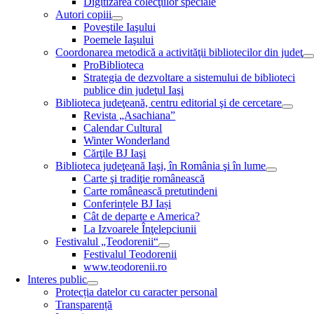
Digitizarea colecţiilor speciale
Autori copiii
Poveştile Iaşului
Poemele Iaşului
Coordonarea metodică a activităţii bibliotecilor din judeţ
ProBiblioteca
Strategia de dezvoltare a sistemului de biblioteci
publice din judeţul Iaşi
Biblioteca judeţeană, centru editorial şi de cercetare
Revista „Asachiana”
Calendar Cultural
Winter Wonderland
Cărţile BJ Iaşi
Biblioteca judeţeană Iaşi, în România şi în lume
Carte şi tradiţie românească
Carte românească pretutindeni
Conferințele BJ Iași
Cât de departe e America?
La Izvoarele Înţelepciunii
Festivalul „Teodorenii“
Festivalul Teodorenii
www.teodorenii.ro
Interes public
Protecția datelor cu caracter personal
Transparență