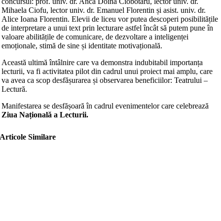
concursul: prof. univ. dr. Anca Doina Ciobotaru, lector univ. dr.
Mihaela Ciofu, lector univ. dr. Emanuel Florentin și asist. univ. dr.
Alice Ioana Florentin. Elevii de liceu vor putea descoperi posibilitățile
de interpretare a unui text prin lecturare astfel încât să putem pune în
valoare abilitățile de comunicare, de dezvoltare a inteligenței
emoționale, stimă de sine și identitate motivațională.
Această ultimă întâlnire care va demonstra indubitabil importanța
lecturii, va fi activitatea pilot din cadrul unui proiect mai amplu, care
va avea ca scop desfășurarea și observarea beneficiilor: Teatrului –
Lectură.
Manifestarea se desfășoară în cadrul evenimentelor care celebrează
Ziua Națională a Lecturii.
Articole Similare