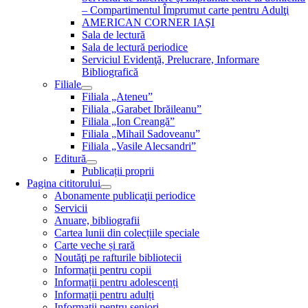
– Compartimentul Împrumut carte pentru Adulţi
AMERICAN CORNER IAŞI
Sala de lectură
Sala de lectură periodice
Serviciul Evidenţă, Prelucrare, Informare
Bibliografică
Filiale
Filiala „Ateneu”
Filiala „Garabet Ibrăileanu”
Filiala „Ion Creangă”
Filiala „Mihail Sadoveanu”
Filiala „Vasile Alecsandri”
Editură
Publicații proprii
Pagina cititorului
Abonamente publicaţii periodice
Servicii
Anuare, bibliografii
Cartea lunii din colecțiile speciale
Carte veche și rară
Noutăţi pe rafturile bibliotecii
Informații pentru copii
Informații pentru adolescenți
Informații pentru adulți
Informații pentru seniori