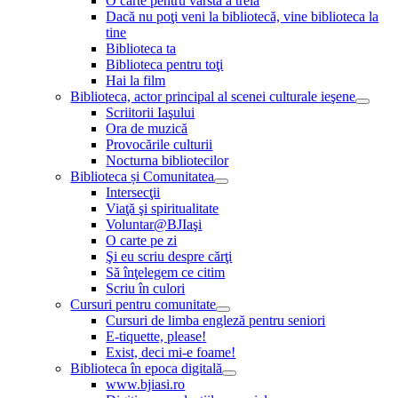
O carte pentru vârsta a treia
Dacă nu poţi veni la bibliotecă, vine biblioteca la
tine
Biblioteca ta
Biblioteca pentru toţi
Hai la film
Biblioteca, actor principal al scenei culturale ieşene
Scriitorii Iaşului
Ora de muzică
Provocările culturii
Nocturna bibliotecilor
Biblioteca și Comunitatea
Intersecţii
Viaţă şi spiritualitate
Voluntar@BJIaşi
O carte pe zi
Şi eu scriu despre cărţi
Să înţelegem ce citim
Scriu în culori
Cursuri pentru comunitate
Cursuri de limba engleză pentru seniori
E-tiquette, please!
Exist, deci mi-e foame!
Biblioteca în epoca digitală
www.bjiasi.ro