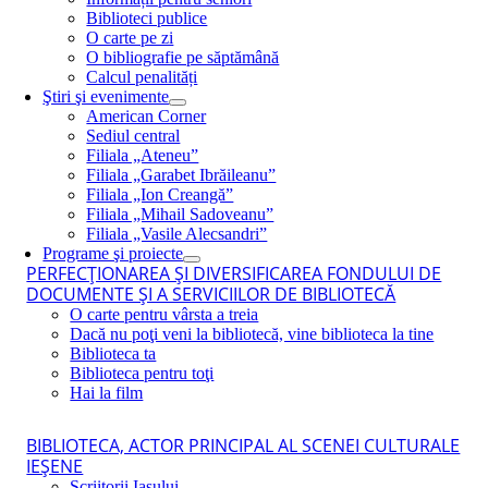
Biblioteci publice
O carte pe zi
O bibliografie pe săptămână
Calcul penalități
Ştiri şi evenimente
American Corner
Sediul central
Filiala „Ateneu”
Filiala „Garabet Ibrăileanu”
Filiala „Ion Creangă”
Filiala „Mihail Sadoveanu”
Filiala „Vasile Alecsandri”
Programe şi proiecte
PERFECŢIONAREA ŞI DIVERSIFICAREA FONDULUI DE
DOCUMENTE ŞI A SERVICIILOR DE BIBLIOTECĂ
O carte pentru vârsta a treia
Dacă nu poţi veni la bibliotecă, vine biblioteca la tine
Biblioteca ta
Biblioteca pentru toţi
Hai la film
BIBLIOTECA, ACTOR PRINCIPAL AL SCENEI CULTURALE
IEŞENE
Scriitorii Iaşului