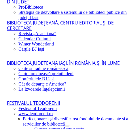
DIN JUDEŢ
ProBiblioteca
Strategia de dezvoltare a sistemului de biblioteci publice din
judeţul Iaşi
BIBLIOTECA JUDEŢEANĂ, CENTRU EDITORIAL ŞI DE
CERCETARE
Revista „Asachiana”
Calendar Cultural
Winter Wonderland
Cărţile BJ Iaşi
BIBLIOTECA JUDEŢEANĂ IAŞI, ÎN ROMÂNIA ŞI ÎN LUME
Carte şi tradiţie românească
Carte românească pretutindeni
Conferințele BJ Iași
Cât de departe e America?
La Izvoarele Înţelepciunii
FESTIVALUL TEODORENII
Festivalul Teodorenii
www.teodorenii.ro
Perfecţionarea şi diversificarea fondului de documente şi a
serviciilor de bibliotecă