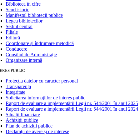
Biblioteca în cifre
Scurt istoric
Manifestul bibliotecii publice
Legea bibliotecilor
Sediul central
Filiale
Editură
Coordonare și îndrumare metodică
Conducere
Consiliul de Administrație
Organizare internă
ERES PUBLIC
Protecția datelor cu caracter personal
Transparență
Integritate
Solicitarea informaţiilor de interes public
Raport de evaluare a implementării Legii nr. 544/2001 în anul 2025
Raport de evaluare a implementării Legii nr. 544/2001 în anul 2024
Situații financiare
Achiziții publice
Plan de achiziţii publice
Declarații de avere și de interese