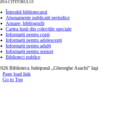
INA CITITORULUI
Întreabă bibliotecarul
Abonamente publicaţii periodice
Anuare, bibliografii
Cartea lunii din colecțiile speciale
Informații pentru copii
Informații pentru adolescenți
Informații pentru adulți
Informații pentru seniori
Biblioteci publice
026 Biblioteca Judeţeană „Gheorghe Asachi” Iaşi
Page load link
Go to Top