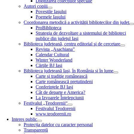
Digitizarea colecţiilor speciale
Autori copiii
Poveştile Iaşului
Poemele Iaşului
Coordonarea metodică a activităţii bibliotecilor din judeţ
ProBiblioteca
Strategia de dezvoltare a sistemului de biblioteci
publice din judeţul Iaşi
Biblioteca judeţeană, centru editorial şi de cercetare
Revista „Asachiana”
Calendar Cultural
Winter Wonderland
Cărţile BJ Iaşi
Biblioteca judeţeană Iaşi, în România şi în lume
Carte şi tradiţie românească
Carte românească pretutindeni
Conferințele BJ Iași
Cât de departe e America?
La Izvoarele Înţelepciunii
Festivalul „Teodorenii“
Festivalul Teodorenii
www.teodorenii.ro
Interes public
Protecția datelor cu caracter personal
Transparență