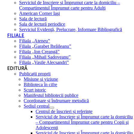
Serviciul de Inscriere şi Împrumut carte la domiciliu –
Compartimentul Împrumut carte pentru Adulţi
American Corner Iaşi
Sala de lectură
Sala de lectură periodice
Serviciul Evidenţă, Prelucrare, Informare Bibliografică
FILIALE
Filiala „Ateneu”
Filiala „Garabet Ibrăileanu”
Filiala „Ion Creangă”
Filiala „Mihail Sadoveanu”
Filiala „Vasile Alecsandri”
EDITURĂ
Publicații proprii
Misiune şi viziune
Biblioteca în cifre
Scurt istoric
Manifestul bibliotecii publice
Coordonare și îndrumare metodică
Sediul central
Centrul de înscrieri și referințe
Serviciul de Inscriere şi Împrumut carte la domiciliu
– Compartimentul Împrumut carte pentru Copii şi
Adolescenţi
Serviciul de Inscriere şi Împrumut carte la domiciliu