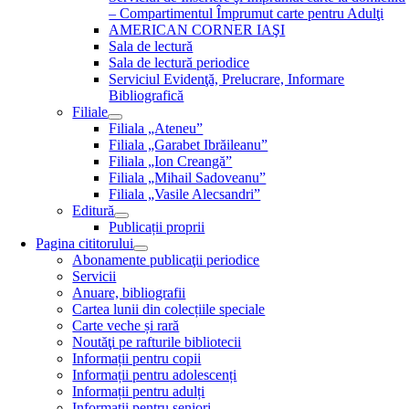
– Compartimentul Împrumut carte pentru Adulţi
AMERICAN CORNER IAŞI
Sala de lectură
Sala de lectură periodice
Serviciul Evidenţă, Prelucrare, Informare
Bibliografică
Filiale
Filiala „Ateneu”
Filiala „Garabet Ibrăileanu”
Filiala „Ion Creangă”
Filiala „Mihail Sadoveanu”
Filiala „Vasile Alecsandri”
Editură
Publicații proprii
Pagina cititorului
Abonamente publicaţii periodice
Servicii
Anuare, bibliografii
Cartea lunii din colecțiile speciale
Carte veche și rară
Noutăţi pe rafturile bibliotecii
Informații pentru copii
Informații pentru adolescenți
Informații pentru adulți
Informații pentru seniori