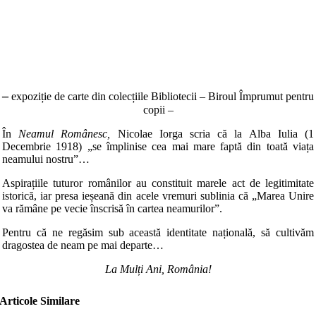
–
expoziție de carte din colecțiile Bibliotecii –
Biroul Împrumut pentru
copii –
În
Neamul Românesc,
Nicolae Iorga scria că la Alba Iulia (1
Decembrie 1918) „se împlinise cea mai mare faptă din toată viața
neamului nostru”…
Aspirațiile tuturor românilor au constituit marele act de legitimitate
istorică, iar presa ieșeană din acele vremuri sublinia că „Marea Unire
va rămâne pe vecie înscrisă în cartea neamurilor”.
Pentru că ne regăsim sub această identitate națională, să cultivăm
dragostea de neam pe mai departe…
La Mulți Ani, România!
Articole Similare