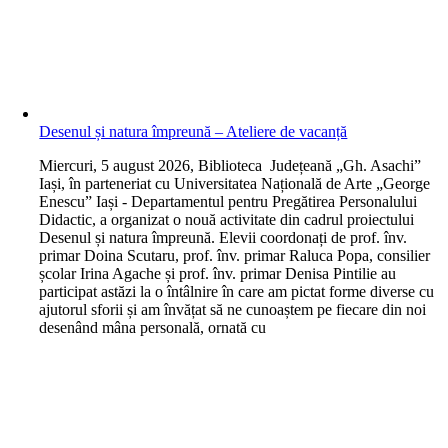
Desenul și natura împreună – Ateliere de vacanță
M
iercuri, 5 august 2026, Biblioteca Județeană „Gh. Asachi”
Iași, în parteneriat cu Universitatea Națională de Arte „George
Enescu” Iași - Departamentul pentru Pregătirea Personalului
Didactic, a organizat o nouă activitate din cadrul proiectului
Desenul și natura împreună. Elevii coordonați de prof. înv.
primar Doina Scutaru, prof. înv. primar Raluca Popa, consilier
școlar Irina Agache și prof. înv. primar Denisa Pintilie au
participat astăzi la o întâlnire în care am pictat forme diverse cu
ajutorul sforii și am învățat să ne cunoaștem pe fiecare din noi
desenând mâna personală, ornată cu