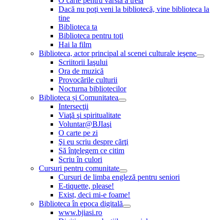
O carte pentru vârsta a treia
Dacă nu poţi veni la bibliotecă, vine biblioteca la
tine
Biblioteca ta
Biblioteca pentru toţi
Hai la film
Biblioteca, actor principal al scenei culturale ieşene
Scriitorii Iaşului
Ora de muzică
Provocările culturii
Nocturna bibliotecilor
Biblioteca și Comunitatea
Intersecţii
Viaţă şi spiritualitate
Voluntar@BJIaşi
O carte pe zi
Şi eu scriu despre cărţi
Să înţelegem ce citim
Scriu în culori
Cursuri pentru comunitate
Cursuri de limba engleză pentru seniori
E-tiquette, please!
Exist, deci mi-e foame!
Biblioteca în epoca digitală
www.bjiasi.ro