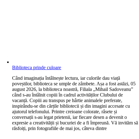
Biblioteca prinde culoare
C
ând imaginația întâlnește lectura, iar culorile dau viață
poveștilor, biblioteca se umple de zâmbete. Așa a fost astăzi, 05
august 2026, la biblioteca noastră, Filiala „Mihail Sadoveanu”
când s-au întâlnit copiii în cadrul activităților Clubului de
vacanță. Copiii au transpus pe hârtie animalele preferate,
inspirându-se din cărțile bibliotecii și din imagini accesate cu
ajutorul telefonului. Printre creioane colorate, râsete și
conversații s-au legat prietenii, iar fiecare desen a devenit o
expresie a creativității și bucuriei de a fi împreună. Vă invităm să
răsfoiți, prin fotografiile de mai jos, câteva dintre