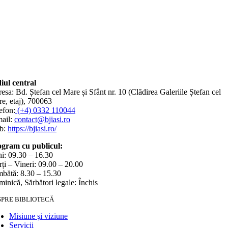
iul central
esa: Bd. Ștefan cel Mare și Sfânt nr. 10 (Clădirea Galeriile Ștefan cel
e, etaj), 700063
efon:
(+4) 0332 110044
ail:
contact@bjiasi.ro
b:
https://bjiasi.ro/
gram cu publicul:
i: 09.30 – 16.30
ți – Vineri: 09.00 – 20.00
bătă: 8.30 – 15.30
inică, Sărbători legale: Închis
SPRE BIBLIOTECĂ
Misiune şi viziune
Servicii