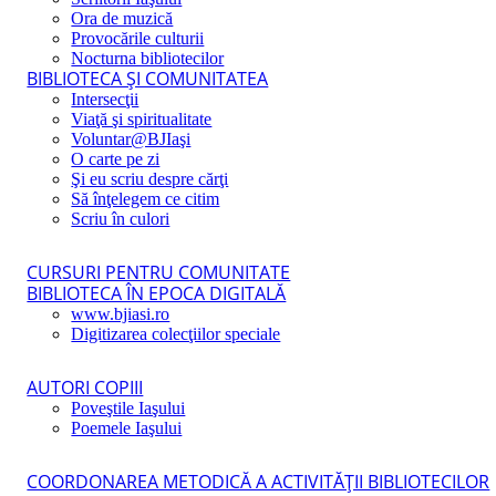
Ora de muzică
Provocările culturii
Nocturna bibliotecilor
BIBLIOTECA ŞI COMUNITATEA
Intersecţii
Viaţă şi spiritualitate
Voluntar@BJIaşi
O carte pe zi
Şi eu scriu despre cărţi
Să înţelegem ce citim
Scriu în culori
CURSURI PENTRU COMUNITATE
BIBLIOTECA ÎN EPOCA DIGITALĂ
www.bjiasi.ro
Digitizarea colecţiilor speciale
AUTORI COPIII
Poveştile Iaşului
Poemele Iaşului
COORDONAREA METODICĂ A ACTIVITĂŢII BIBLIOTECILOR