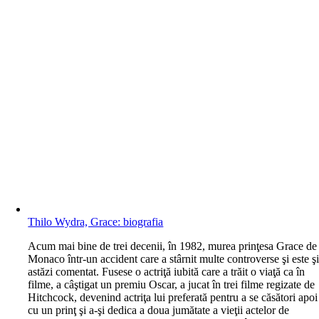
Thilo Wydra, Grace: biografia
A
cum mai bine de trei decenii, în 1982, murea prinţesa Grace de
Monaco într-un accident care a stârnit multe controverse şi este ş
astăzi comentat. Fusese o actriţă iubită care a trăit o viaţă ca în
filme, a câştigat un premiu Oscar, a jucat în trei filme regizate de
Hitchcock, devenind actriţa lui preferată pentru a se căsători apoi
cu un prinţ şi a-şi dedica a doua jumătate a vieţii actelor de