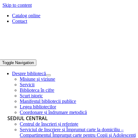
Skip to content
Catalog online
Contact
Toggle Navigation
Despre bibliotecă
Misiune şi viziune
Servicii
Biblioteca în cifre
Scurt istoric
Manifestul bibliotecii publice
Legea bibliotecilor
Coordonare și îndrumare metodică
SEDIUL CENTRAL
Centrul de înscrieri și referințe
Serviciul de Inscriere şi Împrumut carte la domiciliu –
Compartimentul Împrumut carte pentru Copii şi Adolescenţi