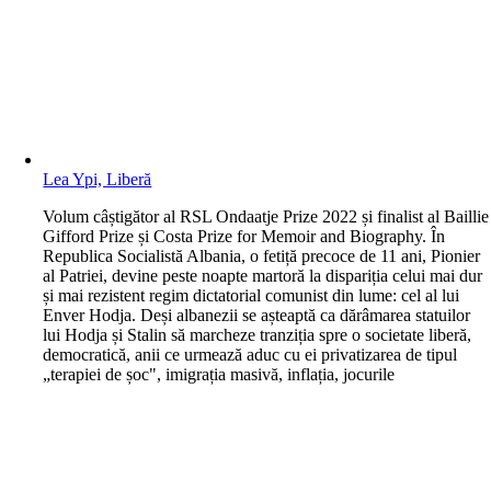
Lea Ypi, Liberă
V
olum câștigător al RSL Ondaatje Prize 2022 și finalist al Baillie
Gifford Prize și Costa Prize for Memoir and Biography. În
Republica Socialistă Albania, o fetiță precoce de 11 ani, Pionier
al Patriei, devine peste noapte martoră la dispariția celui mai dur
și mai rezistent regim dictatorial comunist din lume: cel al lui
Enver Hodja. Deși albanezii se așteaptă ca dărâmarea statuilor
lui Hodja și Stalin să marcheze tranziția spre o societate liberă,
democratică, anii ce urmează aduc cu ei privatizarea de tipul
„terapiei de șoc", imigrația masivă, inflația, jocurile