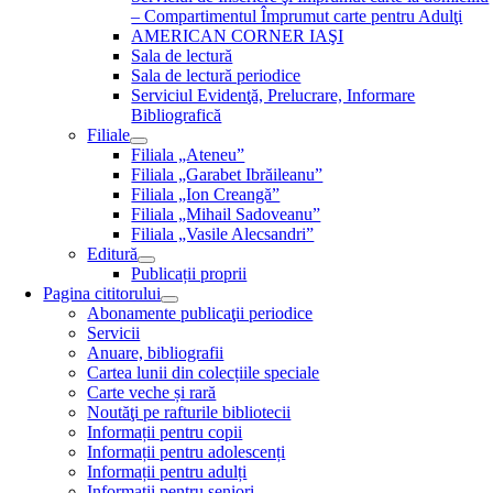
– Compartimentul Împrumut carte pentru Adulţi
AMERICAN CORNER IAŞI
Sala de lectură
Sala de lectură periodice
Serviciul Evidenţă, Prelucrare, Informare
Bibliografică
Filiale
Filiala „Ateneu”
Filiala „Garabet Ibrăileanu”
Filiala „Ion Creangă”
Filiala „Mihail Sadoveanu”
Filiala „Vasile Alecsandri”
Editură
Publicații proprii
Pagina cititorului
Abonamente publicaţii periodice
Servicii
Anuare, bibliografii
Cartea lunii din colecțiile speciale
Carte veche și rară
Noutăţi pe rafturile bibliotecii
Informații pentru copii
Informații pentru adolescenți
Informații pentru adulți
Informații pentru seniori