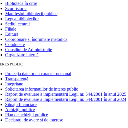
Biblioteca în cifre
Scurt istoric
Manifestul bibliotecii publice
Legea bibliotecilor
Sediul central
Filiale
Editură
Coordonare și îndrumare metodică
Conducere
Consiliul de Administrație
Organizare internă
ERES PUBLIC
Protecția datelor cu caracter personal
Transparență
Integritate
Solicitarea informaţiilor de interes public
Raport de evaluare a implementării Legii nr. 544/2001 în anul 2025
Raport de evaluare a implementării Legii nr. 544/2001 în anul 2024
Situații financiare
Achiziții publice
Plan de achiziţii publice
Declarații de avere și de interese