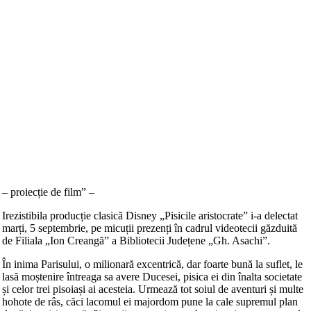
– proiecție de film” –
Irezistibila producție clasică Disney „Pisicile aristocrate” i-a delectat
marți, 5 septembrie, pe micuții prezenți în cadrul videotecii găzduită
de Filiala „Ion Creangă” a Bibliotecii Județene „Gh. Asachi”.
În inima Parisului, o milionară excentrică, dar foarte bună la suflet, le
lasă moștenire întreaga sa avere Ducesei, pisica ei din înalta societate
și celor trei pisoiași ai acesteia. Urmează tot soiul de aventuri și multe
hohote de râs, căci lacomul ei majordom pune la cale supremul plan