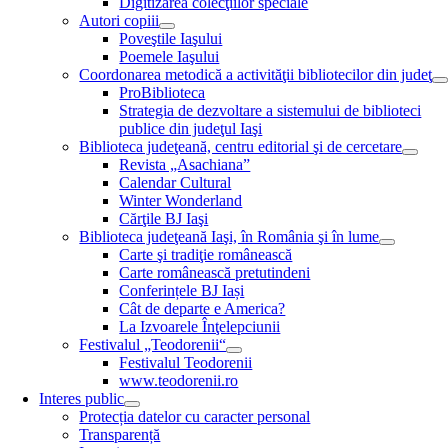
Digitizarea colecţiilor speciale
Autori copiii
Poveştile Iaşului
Poemele Iaşului
Coordonarea metodică a activităţii bibliotecilor din judeţ
ProBiblioteca
Strategia de dezvoltare a sistemului de biblioteci
publice din judeţul Iaşi
Biblioteca judeţeană, centru editorial şi de cercetare
Revista „Asachiana”
Calendar Cultural
Winter Wonderland
Cărţile BJ Iaşi
Biblioteca judeţeană Iaşi, în România şi în lume
Carte şi tradiţie românească
Carte românească pretutindeni
Conferințele BJ Iași
Cât de departe e America?
La Izvoarele Înţelepciunii
Festivalul „Teodorenii“
Festivalul Teodorenii
www.teodorenii.ro
Interes public
Protecția datelor cu caracter personal
Transparență