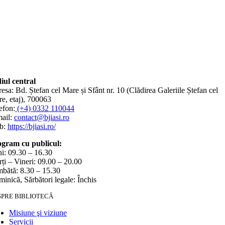
iul central
esa: Bd. Ștefan cel Mare și Sfânt nr. 10 (Clădirea Galeriile Ștefan cel
e, etaj), 700063
efon:
(+4) 0332 110044
ail:
contact@bjiasi.ro
b:
https://bjiasi.ro/
gram cu publicul:
i: 09.30 – 16.30
ți – Vineri: 09.00 – 20.00
bătă: 8.30 – 15.30
inică, Sărbători legale: Închis
SPRE BIBLIOTECĂ
Misiune şi viziune
Servicii