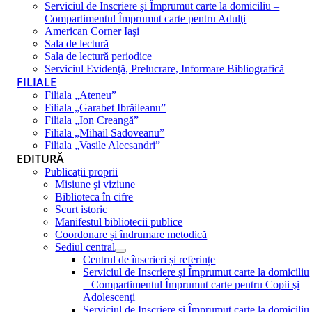
Serviciul de Inscriere şi Împrumut carte la domiciliu –
Compartimentul Împrumut carte pentru Adulţi
American Corner Iaşi
Sala de lectură
Sala de lectură periodice
Serviciul Evidenţă, Prelucrare, Informare Bibliografică
FILIALE
Filiala „Ateneu”
Filiala „Garabet Ibrăileanu”
Filiala „Ion Creangă”
Filiala „Mihail Sadoveanu”
Filiala „Vasile Alecsandri”
EDITURĂ
Publicații proprii
Misiune şi viziune
Biblioteca în cifre
Scurt istoric
Manifestul bibliotecii publice
Coordonare și îndrumare metodică
Sediul central
Centrul de înscrieri și referințe
Serviciul de Inscriere şi Împrumut carte la domiciliu
– Compartimentul Împrumut carte pentru Copii şi
Adolescenţi
Serviciul de Inscriere şi Împrumut carte la domiciliu