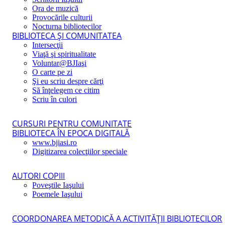
Ora de muzică
Provocările culturii
Nocturna bibliotecilor
BIBLIOTECA ŞI COMUNITATEA
Intersecţii
Viaţă şi spiritualitate
Voluntar@BJIaşi
O carte pe zi
Şi eu scriu despre cărţi
Să înţelegem ce citim
Scriu în culori
CURSURI PENTRU COMUNITATE
BIBLIOTECA ÎN EPOCA DIGITALĂ
www.bjiasi.ro
Digitizarea colecţiilor speciale
AUTORI COPIII
Poveştile Iaşului
Poemele Iaşului
COORDONAREA METODICĂ A ACTIVITĂŢII BIBLIOTECILOR