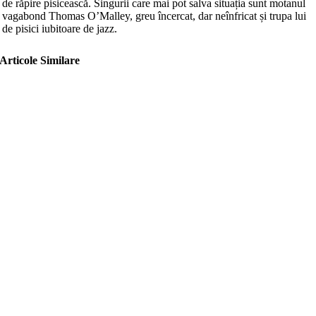
de răpire pisicească. Singurii care mai pot salva situația sunt motanul
vagabond Thomas O’Malley, greu încercat, dar neînfricat și trupa lui
de pisici iubitoare de jazz.
Articole Similare