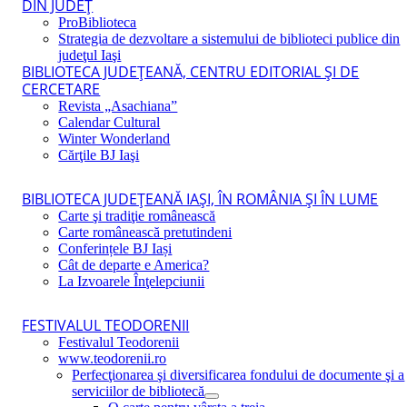
DIN JUDEŢ
ProBiblioteca
Strategia de dezvoltare a sistemului de biblioteci publice din
judeţul Iaşi
BIBLIOTECA JUDEŢEANĂ, CENTRU EDITORIAL ŞI DE
CERCETARE
Revista „Asachiana”
Calendar Cultural
Winter Wonderland
Cărţile BJ Iaşi
BIBLIOTECA JUDEŢEANĂ IAŞI, ÎN ROMÂNIA ŞI ÎN LUME
Carte şi tradiţie românească
Carte românească pretutindeni
Conferințele BJ Iași
Cât de departe e America?
La Izvoarele Înţelepciunii
FESTIVALUL TEODORENII
Festivalul Teodorenii
www.teodorenii.ro
Perfecţionarea şi diversificarea fondului de documente şi a
serviciilor de bibliotecă