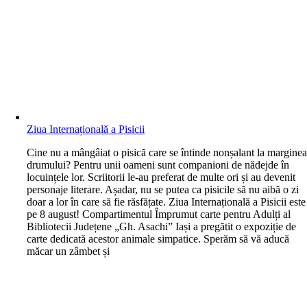
Ziua Internațională a Pisicii
C
ine nu a mângâiat o pisică care se întinde nonșalant la margine
drumului? Pentru unii oameni sunt companioni de nădejde în
locuințele lor. Scriitorii le-au preferat de multe ori și au devenit
personaje literare. Așadar, nu se putea ca pisicile să nu aibă o zi
doar a lor în care să fie răsfățate. Ziua Internațională a Pisicii este
pe 8 august! Compartimentul Împrumut carte pentru Adulți al
Bibliotecii Județene „Gh. Asachi” Iași a pregătit o expoziție de
carte dedicată acestor animale simpatice. Sperăm să vă aducă
măcar un zâmbet și