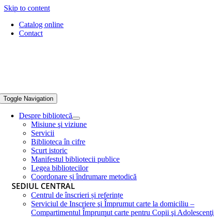
Skip to content
Catalog online
Contact
Toggle Navigation
Despre bibliotecă
Misiune şi viziune
Servicii
Biblioteca în cifre
Scurt istoric
Manifestul bibliotecii publice
Legea bibliotecilor
Coordonare și îndrumare metodică
SEDIUL CENTRAL
Centrul de înscrieri și referințe
Serviciul de Inscriere şi Împrumut carte la domiciliu –
Compartimentul Împrumut carte pentru Copii şi Adolescenţi