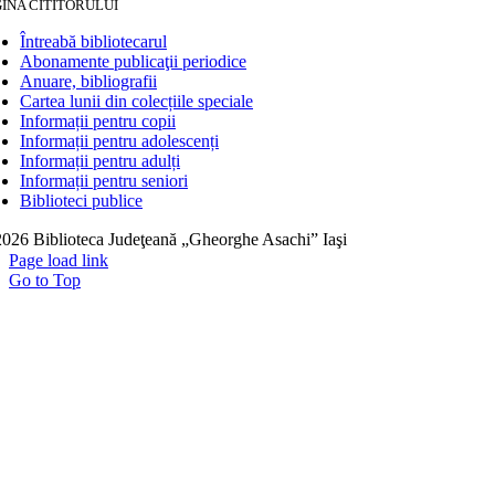
INA CITITORULUI
Întreabă bibliotecarul
Abonamente publicaţii periodice
Anuare, bibliografii
Cartea lunii din colecțiile speciale
Informații pentru copii
Informații pentru adolescenți
Informații pentru adulți
Informații pentru seniori
Biblioteci publice
026 Biblioteca Judeţeană „Gheorghe Asachi” Iaşi
Page load link
Go to Top