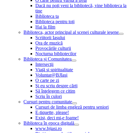
O carte pentru vârsta a treia
Dacă nu poţi veni la bibliotecă, vine biblioteca la
tine
Biblioteca ta
Biblioteca pentru toţi
Hai la film
Biblioteca, actor principal al scenei culturale ieşene
Scriitorii Iaşului
Ora de muzică
Provocările culturii
Nocturna bibliotecilor
Biblioteca și Comunitatea
Intersecţii
Viaţă şi spiritualitate
Voluntar@BJIaşi
O carte pe zi
Şi eu scriu despre cărţi
Să înţelegem ce citim
Scriu în culori
Cursuri pentru comunitate
Cursuri de limba engleză pentru seniori
E-tiquette, please!
Exist, deci mi-e foame!
Biblioteca în epoca digitală
www.bjiasi.ro