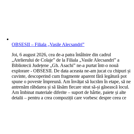
OBSESII – Filiala „Vasile Alecsandri”
J
oi, 6 august 2026, cea de-a patra întâlnire din cadrul
„Atelierului de Colaje” de la Filiala „Vasile Alecsandri” a
Bibliotecii Județene „Gh. Asachi” ne-a purtat într-o nouă
explorare - OBSESII. De data aceasta ne-am jucat cu chipuri și
cuvinte, descoperind cum fragmente aparent fără legătură pot
spune o poveste împreună. Am învățat să lucrăm în etape, să ne
antrenăm răbdarea și să lăsăm fiecare strat să-și găsească locul.
Am îmbinat materiale diferite – suport de hârtie, paiete și alte
detalii – pentru a crea compoziții care vorbesc despre ceea ce