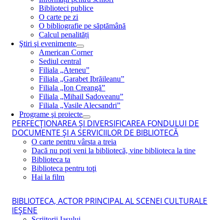
Biblioteci publice
O carte pe zi
O bibliografie pe săptămână
Calcul penalități
Ştiri şi evenimente
American Corner
Sediul central
Filiala „Ateneu”
Filiala „Garabet Ibrăileanu”
Filiala „Ion Creangă”
Filiala „Mihail Sadoveanu”
Filiala „Vasile Alecsandri”
Programe şi proiecte
PERFECŢIONAREA ŞI DIVERSIFICAREA FONDULUI DE
DOCUMENTE ŞI A SERVICIILOR DE BIBLIOTECĂ
O carte pentru vârsta a treia
Dacă nu poţi veni la bibliotecă, vine biblioteca la tine
Biblioteca ta
Biblioteca pentru toţi
Hai la film
BIBLIOTECA, ACTOR PRINCIPAL AL SCENEI CULTURALE
IEŞENE
Scriitorii Iaşului