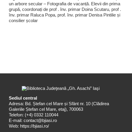
un arbore secular – Fotografia de vacanță. Elevii din prima
grupă, coordonați de prof . înv. primar Doina Scutaru, prof .
înv. primar Raluca Popa, prof. înv. primar Denisa Pintilie și
consilier școlar
Sediul central
Adresa: Bd. Ștefan cel Mare și Sfânt nr. 10 (Clădirea
Galeriile Ștefan cel Mare, etaj), 700063
Telefon:
(+4) 0332 110044
E-mail:
contact@bjiasi.ro
Web:
https://bjiasi.ro/