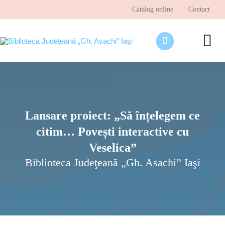
Skip
Catalog online
Contact
to
content
To
Nav
Despre bibliotecă
Pagina cititorului
Lansare proiect: „Să înțelegem ce
Ştiri şi evenimente
citim… Povești interactive cu
Programe şi proiecte
Veselica”
Interes public
Biblioteca Judeţeană „Gh. Asachi” Iaşi