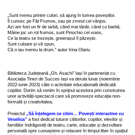
„Sunt mereu printre culori, să ajung în lumea poveștilor.
Îl cunosc pe Făt Frumos, sau pe zmeul cel vânjos.
Azi am fost un fir de iarbă, când mai tânăr, când cu barbă.
Mâine joc un rol frumos, sunt Pinochio cel voios,
Ce la teatru se trezește, greierașul îl păzește.
Sunt culoare și vă spun,
Că o iau mereu la drum.” autor Irina Olariu
Biblioteca Județeană „Gh. Asachi” Iași în parteneriat cu
Asociația Tineri de Succes Iași va derula lunar (noiembrie
2022-iunie 2023) câte o activitate educațională dedicată
copiilor. Dorim să venim în sprijnul acestora prin construirea
unor activități-spectacol care să promoveze educația non-
formală și creativitatea.
Proiectul
„Să înțelegem ce citim… Povești interactive cu
Veselica”
a fost dedicat tuturor cititorilor, copiilor, elevilor și
familiilor îndrăgostiți de teatru, carte, educație și dezvoltare
personală spre cunoaștere și relaxare în timpul liber în spațiul