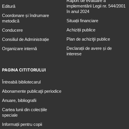
Raport de evaluare a
implementării Legii nr. 544/2001
Editură
în anul 2024
Coordonare și îndrumare
Situații financiare
metodică
Achiziții publice
Conducere
Plan de achiziţii publice
Consiliul de Administrație
Declarații de avere și de
Organizare internă
interese
PAGINA CITITORULUI
Întreabă bibliotecarul
Abonamente publicaţii periodice
Anuare, bibliografii
Cartea lunii din colecțiile
speciale
Informații pentru copii