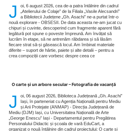
J
oi, 6 august 2026, cea de-a patra întâlnire din cadrul
„Atelierului de Colaje” de la Filiala „Vasile Alecsandri”
a Bibliotecii Județene „Gh. Asachi” ne-a purtat într-o
nouă explorare - OBSESII. De data aceasta ne-am jucat cu
chipuri și cuvinte, descoperind cum fragmente aparent fără
legătură pot spune o poveste împreună. Am învățat să
lucrăm în etape, să ne antrenăm răbdarea și să lăsăm
fiecare strat să-și găsească locul. Am îmbinat materiale
diferite – suport de hârtie, paiete și alte detalii – pentru a
crea compoziții care vorbesc despre ceea ce
O carte și un arbore secular – Fotografia de vacanță
J
oi, 06 august 2026, Biblioteca Județeană „Gh. Asachi”
Iași, în parteneriat cu Agenția Națională pentru Mediu
și Arii Protejate (ANMAP) - Direcția Județeană de
Mediu (DJM) Iași, cu Universitatea Națională de Arte
„George Enescu” Iași - Departamentul pentru Pregătirea
Personalului Didactic și școala de vară EduCart, a
organizat o nouă întâlnire din cadrul proiectului: O carte și