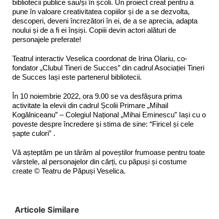
bibliotecii publice sau/și în școli. Un proiect creat pentru a
pune în valoare creativitatea copiilor și de a se dezvolta,
descoperi, deveni încrezători în ei, de a se aprecia, adapta
noului și de a fi ei înșiși. Copiii devin actori alături de
personajele preferate!
Teatrul interactiv Veselica coordonat de Irina Olariu, co-
fondator „Clubul Tineri de Succes” din cadrul Asociației Tineri
de Succes Iași este partenerul bibliotecii.
În 10 noiembrie 2022, ora 9.00 se va desfășura prima
activitate la elevii din cadrul Școlii Primare „Mihail
Kogălniceanu” – Colegiul Național „Mihai Eminescu” Iași cu o
poveste despre încredere și stima de sine: “Firicel și cele
șapte culori” .
Vă așteptăm pe un tărâm al poveștilor frumoase pentru toate
vârstele, al personajelor din cărți, cu păpuși și costume
create © Teatru de Păpuși Veselica.
Articole Similare