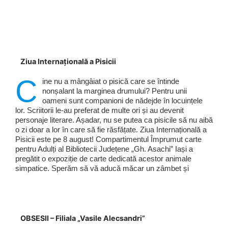
Ziua Internațională a Pisicii
C
ine nu a mângâiat o pisică care se întinde
nonșalant la marginea drumului? Pentru unii
oameni sunt companioni de nădejde în locuințele
lor. Scriitorii le-au preferat de multe ori și au devenit
personaje literare. Așadar, nu se putea ca pisicile să nu aibă
o zi doar a lor în care să fie răsfățate. Ziua Internațională a
Pisicii este pe 8 august! Compartimentul Împrumut carte
pentru Adulți al Bibliotecii Județene „Gh. Asachi” Iași a
pregătit o expoziție de carte dedicată acestor animale
simpatice. Sperăm să vă aducă măcar un zâmbet și
OBSESII – Filiala „Vasile Alecsandri”