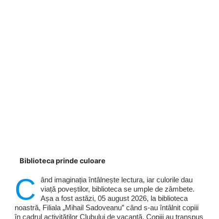
Biblioteca prinde culoare
C
ând imaginația întâlnește lectura, iar culorile dau
viață poveștilor, biblioteca se umple de zâmbete.
Așa a fost astăzi, 05 august 2026, la biblioteca
noastră, Filiala „Mihail Sadoveanu” când s-au întâlnit copiii
în cadrul activităților Clubului de vacanță. Copiii au transpus