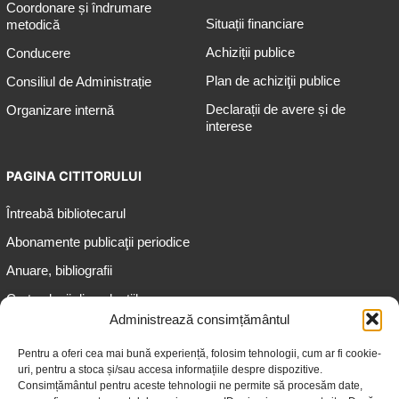
Coordonare și îndrumare
Situații financiare
metodică
Achiziții publice
Conducere
Plan de achiziţii publice
Consiliul de Administrație
Declarații de avere și de
Organizare internă
interese
PAGINA CITITORULUI
Întreabă bibliotecarul
Abonamente publicaţii periodice
Anuare, bibliografii
Cartea lunii din colecțiile
speciale
Administrează consimțământul
Informații pentru copii
Pentru a oferi cea mai bună experiență, folosim tehnologii, cum ar fi cookie-
uri, pentru a stoca și/sau accesa informațiile despre dispozitive.
Informații pentru adolescenți
Consimțământul pentru aceste tehnologii ne permite să procesăm date,