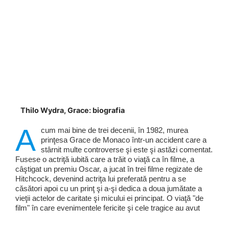
Thilo Wydra, Grace: biografia
A
cum mai bine de trei decenii, în 1982, murea
prinţesa Grace de Monaco într-un accident care a
stârnit multe controverse şi este şi astăzi comentat.
Fusese o actriţă iubită care a trăit o viaţă ca în filme, a
câştigat un premiu Oscar, a jucat în trei filme regizate de
Hitchcock, devenind actriţa lui preferată pentru a se
căsători apoi cu un prinţ şi a-şi dedica a doua jumătate a
vieţii actelor de caritate şi micului ei principat. O viaţă "de
film" în care evenimentele fericite şi cele tragice au avut