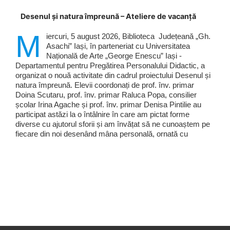
Desenul și natura împreună – Ateliere de vacanță
M
iercuri, 5 august 2026, Biblioteca Județeană „Gh.
Asachi” Iași, în parteneriat cu Universitatea
Națională de Arte „George Enescu” Iași -
Departamentul pentru Pregătirea Personalului Didactic, a
organizat o nouă activitate din cadrul proiectului Desenul și
natura împreună. Elevii coordonați de prof. înv. primar
Doina Scutaru, prof. înv. primar Raluca Popa, consilier
școlar Irina Agache și prof. înv. primar Denisa Pintilie au
participat astăzi la o întâlnire în care am pictat forme
diverse cu ajutorul sforii și am învățat să ne cunoaștem pe
fiecare din noi desenând mâna personală, ornată cu