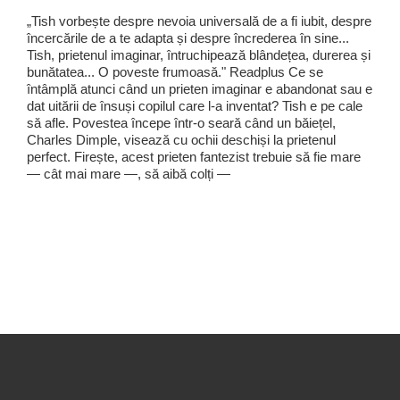
„Tish vorbește despre nevoia universală de a fi iubit, despre
încercările de a te adapta și despre încrederea în sine...
Tish, prietenul imaginar, întruchipează blândețea, durerea și
bunătatea... O poveste frumoasă." Readplus Ce se
întâmplă atunci când un prieten imaginar e abandonat sau e
dat uitării de însuși copilul care l-a inventat? Tish e pe cale
să afle. Povestea începe într-o seară când un băiețel,
Charles Dimple, visează cu ochii deschiși la prietenul
perfect. Firește, acest prieten fantezist trebuie să fie mare
— cât mai mare —, să aibă colți —