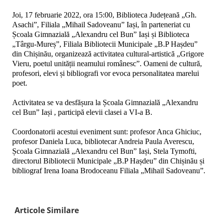
Joi, 17 februarie 2022, ora 15
:00, Biblioteca Județeană „Gh.
Asachi”, Filiala „Mihail Sadoveanu” Iași, în parteneriat cu
Școala Gimnazială „Alexandru cel Bun” Iași și Biblioteca
„Târgu-Mureș”, Filiala Bibliotecii Municipale „B.P Hașdeu”
din Chișinău, organizează activitatea cultural-artistică „Grigore
Vieru, poetul unității neamului românesc”. Oameni de cultură,
profesori, elevi și bibliografi vor evoca personalitatea marelui
poet.
Activitatea se va desfășura la Școala Gimnazială „Alexandru
cel Bun” Iași , participă elevii clasei a VI-a B.
Coordonatorii acestui eveniment sunt: profesor Anca Ghiciuc,
profesor Daniela Luca, bibliotecar Andreia Paula Averescu,
Școala Gimnazială „Alexandru cel Bun” Iași, Stela Tymofti,
directorul Bibliotecii Municipale „B.P Hașdeu” din Chișinău și
bibliograf Irena Ioana Brodoceanu Filiala „Mihail Sadoveanu”.
Articole Similare