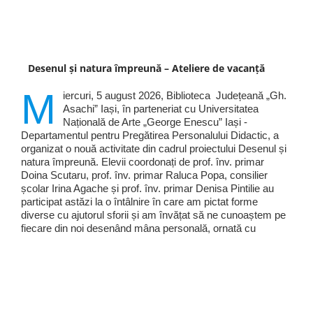
Desenul și natura împreună – Ateliere de vacanță
M
iercuri, 5 august 2026, Biblioteca Județeană „Gh.
Asachi” Iași, în parteneriat cu Universitatea
Națională de Arte „George Enescu” Iași -
Departamentul pentru Pregătirea Personalului Didactic, a
organizat o nouă activitate din cadrul proiectului Desenul și
natura împreună. Elevii coordonați de prof. înv. primar
Doina Scutaru, prof. înv. primar Raluca Popa, consilier
școlar Irina Agache și prof. înv. primar Denisa Pintilie au
participat astăzi la o întâlnire în care am pictat forme
diverse cu ajutorul sforii și am învățat să ne cunoaștem pe
fiecare din noi desenând mâna personală, ornată cu