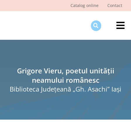
Skip
Catalog online
Contact
to
content
Tog
Nav
Des
Pagi
Şti
Grigore Vieru, poetul unității
neamului românesc
Pro
Biblioteca Judeţeană „Gh. Asachi” Iaşi
Int