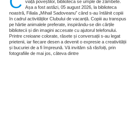
C
viață poveștilor, biblioteca se umple de zâmbete.
Așa a fost astăzi, 05 august 2026, la biblioteca
noastră, Filiala „Mihail Sadoveanu” când s-au întâlnit copiii
în cadrul activităților Clubului de vacanță. Copiii au transpus
pe hârtie animalele preferate, inspirându-se din cărțile
bibliotecii și din imagini accesate cu ajutorul telefonului.
Printre creioane colorate, râsete și conversații s-au legat
prietenii, iar fiecare desen a devenit o expresie a creativității
și bucuriei de a fi împreună. Vă invităm să răsfoiți, prin
fotografiile de mai jos, câteva dintre