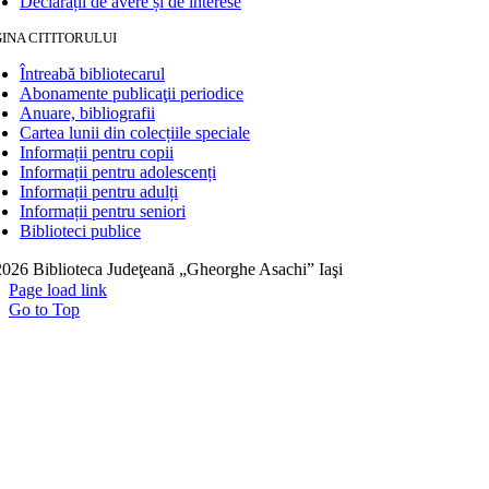
Declarații de avere și de interese
INA CITITORULUI
Întreabă bibliotecarul
Abonamente publicaţii periodice
Anuare, bibliografii
Cartea lunii din colecțiile speciale
Informații pentru copii
Informații pentru adolescenți
Informații pentru adulți
Informații pentru seniori
Biblioteci publice
026 Biblioteca Judeţeană „Gheorghe Asachi” Iaşi
Page load link
Go to Top