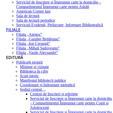
Serviciul de Inscriere şi Împrumut carte la domiciliu –
Compartimentul Împrumut carte pentru Adulţi
American Corner Iaşi
Sala de lectură
Sala de lectură periodice
Serviciul Evidenţă, Prelucrare, Informare Bibliografică
FILIALE
Filiala „Ateneu”
Filiala „Garabet Ibrăileanu”
Filiala „Ion Creangă”
Filiala „Mihail Sadoveanu”
Filiala „Vasile Alecsandri”
EDITURĂ
Publicații proprii
Misiune şi viziune
Biblioteca în cifre
Scurt istoric
Manifestul bibliotecii publice
Coordonare și îndrumare metodică
Sediul central
Centrul de înscrieri și referințe
Serviciul de Inscriere şi Împrumut carte la domiciliu
– Compartimentul Împrumut carte pentru Copii şi
Adolescenţi
Serviciul de Inscriere şi Împrumut carte la domiciliu