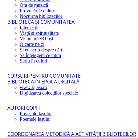
Ora de muzică
Provocările culturii
Nocturna bibliotecilor
BIBLIOTECA ŞI COMUNITATEA
Intersecţii
Viaţă şi spiritualitate
Voluntar@BJIaşi
O carte pe zi
Şi eu scriu despre cărţi
Să înţelegem ce citim
Scriu în culori
CURSURI PENTRU COMUNITATE
BIBLIOTECA ÎN EPOCA DIGITALĂ
www.bjiasi.ro
Digitizarea colecţiilor speciale
AUTORI COPIII
Poveştile Iaşului
Poemele Iaşului
COORDONAREA METODICĂ A ACTIVITĂŢII BIBLIOTECILOR