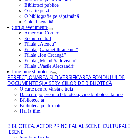
Biblioteci publice
O carte pe zi
O bibliografie pe săptămână
Calcul penalități
Ştiri şi evenimente
American Corner
Sediul central
Filiala „Ateneu”
Filiala „Garabet Ibrăileanu”
Filiala „Ion Creangă”
Filiala „Mihail Sadoveanu”
Filiala „Vasile Alecsandri”
Programe şi proiecte
PERFECŢIONAREA ŞI DIVERSIFICAREA FONDULUI DE
DOCUMENTE ŞI A SERVICIILOR DE BIBLIOTECĂ
O carte pentru vârsta a treia
Dacă nu poţi veni la bibliotecă, vine biblioteca la tine
Biblioteca ta
Biblioteca pentru toţi
Hai la film
BIBLIOTECA, ACTOR PRINCIPAL AL SCENEI CULTURALE
IEŞENE
Scriitorii Iaşului