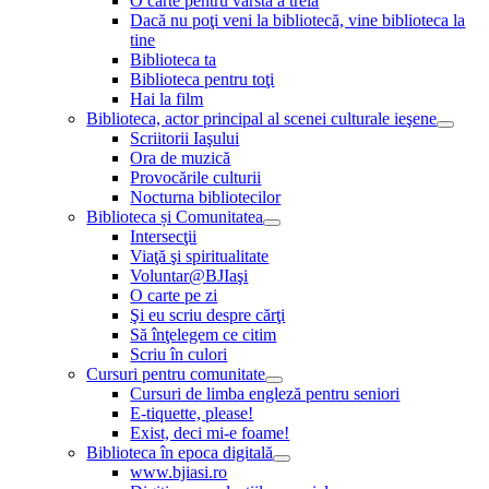
O carte pentru vârsta a treia
Dacă nu poţi veni la bibliotecă, vine biblioteca la
tine
Biblioteca ta
Biblioteca pentru toţi
Hai la film
Biblioteca, actor principal al scenei culturale ieşene
Scriitorii Iaşului
Ora de muzică
Provocările culturii
Nocturna bibliotecilor
Biblioteca și Comunitatea
Intersecţii
Viaţă şi spiritualitate
Voluntar@BJIaşi
O carte pe zi
Şi eu scriu despre cărţi
Să înţelegem ce citim
Scriu în culori
Cursuri pentru comunitate
Cursuri de limba engleză pentru seniori
E-tiquette, please!
Exist, deci mi-e foame!
Biblioteca în epoca digitală
www.bjiasi.ro