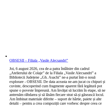
OBSESII – Filiala „Vasile Alecsandri”
J
oi, 6 august 2026, cea de-a patra întâlnire din cadrul
„Atelierului de Colaje” de la Filiala „Vasile Alecsandri” a
Bibliotecii Județene „Gh. Asachi” ne-a purtat într-o nouă
explorare - OBSESII. De data aceasta ne-am jucat cu chipuri și
cuvinte, descoperind cum fragmente aparent fără legătură pot
spune o poveste împreună. Am învățat să lucrăm în etape, să ne
antrenăm răbdarea și să lăsăm fiecare strat să-și găsească locul.
Am îmbinat materiale diferite – suport de hârtie, paiete și alte
detalii – pentru a crea compoziții care vorbesc despre ceea ce