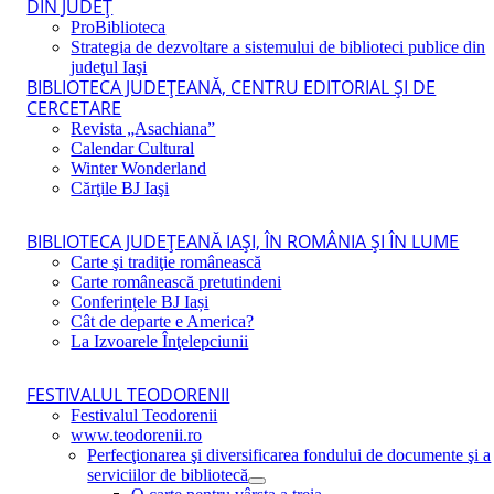
DIN JUDEŢ
ProBiblioteca
Strategia de dezvoltare a sistemului de biblioteci publice din
judeţul Iaşi
BIBLIOTECA JUDEŢEANĂ, CENTRU EDITORIAL ŞI DE
CERCETARE
Revista „Asachiana”
Calendar Cultural
Winter Wonderland
Cărţile BJ Iaşi
BIBLIOTECA JUDEŢEANĂ IAŞI, ÎN ROMÂNIA ŞI ÎN LUME
Carte şi tradiţie românească
Carte românească pretutindeni
Conferințele BJ Iași
Cât de departe e America?
La Izvoarele Înţelepciunii
FESTIVALUL TEODORENII
Festivalul Teodorenii
www.teodorenii.ro
Perfecţionarea şi diversificarea fondului de documente şi a
serviciilor de bibliotecă