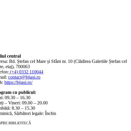
iul central
esa: Bd. Ștefan cel Mare și Sfânt nr. 10 (Clădirea Galeriile Ștefan cel
e, etaj), 700063
efon:
(+4) 0332 110044
ail:
contact@bjiasi.ro
b:
https://bjiasi.ro/
gram cu publicul:
i: 09.30 – 16.30
ți – Vineri: 09.00 – 20.00
bătă: 8.30 – 15.30
inică, Sărbători legale: Închis
SPRE BIBLIOTECĂ