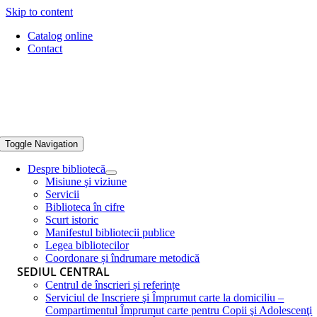
Skip to content
Catalog online
Contact
Toggle Navigation
Despre bibliotecă
Misiune şi viziune
Servicii
Biblioteca în cifre
Scurt istoric
Manifestul bibliotecii publice
Legea bibliotecilor
Coordonare și îndrumare metodică
SEDIUL CENTRAL
Centrul de înscrieri și referințe
Serviciul de Inscriere şi Împrumut carte la domiciliu –
Compartimentul Împrumut carte pentru Copii şi Adolescenţi