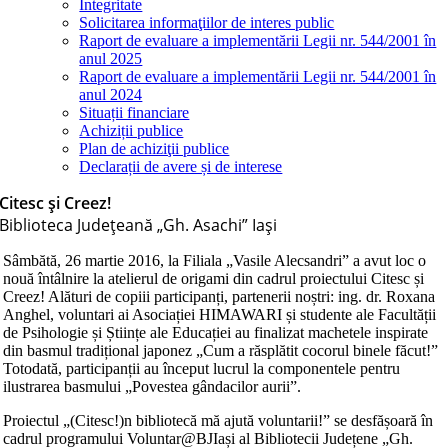
Integritate
Solicitarea informaţiilor de interes public
Raport de evaluare a implementării Legii nr. 544/2001 în
anul 2025
Raport de evaluare a implementării Legii nr. 544/2001 în
anul 2024
Situații financiare
Achiziții publice
Plan de achiziţii publice
Declarații de avere și de interese
Citesc și Creez!
Biblioteca Judeţeană „Gh. Asachi” Iaşi
Sâmbătă, 26 martie 2016, la Filiala „Vasile Alecsandri” a avut loc o
nouă întâlnire la atelierul de origami din cadrul proiectului Citesc și
Creez! Alături de copiii participanți, partenerii noștri: ing. dr. Roxana
Anghel, voluntari ai Asociației HIMAWARI și studente ale Facultății
de Psihologie și Științe ale Educației au finalizat machetele inspirate
din basmul tradițional japonez „Cum a răsplătit cocorul binele făcut!”
Totodată, participanții au început lucrul la componen
tele pentru
ilustrarea basmului „Povestea gândacilor aurii”.
Proiectul „(Citesc!)n bibliotecă mă ajută voluntarii!” se desfășoară în
cadrul programului Voluntar@BJIași al Bibliotecii Județene „Gh.