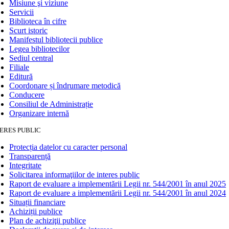
Misiune şi viziune
Servicii
Biblioteca în cifre
Scurt istoric
Manifestul bibliotecii publice
Legea bibliotecilor
Sediul central
Filiale
Editură
Coordonare și îndrumare metodică
Conducere
Consiliul de Administrație
Organizare internă
ERES PUBLIC
Protecția datelor cu caracter personal
Transparență
Integritate
Solicitarea informaţiilor de interes public
Raport de evaluare a implementării Legii nr. 544/2001 în anul 2025
Raport de evaluare a implementării Legii nr. 544/2001 în anul 2024
Situații financiare
Achiziții publice
Plan de achiziţii publice