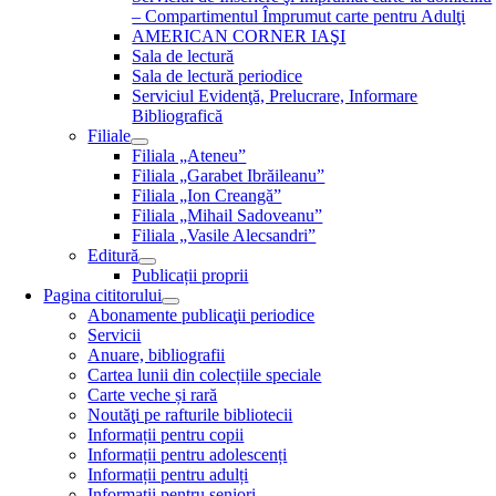
– Compartimentul Împrumut carte pentru Adulţi
AMERICAN CORNER IAŞI
Sala de lectură
Sala de lectură periodice
Serviciul Evidenţă, Prelucrare, Informare
Bibliografică
Filiale
Filiala „Ateneu”
Filiala „Garabet Ibrăileanu”
Filiala „Ion Creangă”
Filiala „Mihail Sadoveanu”
Filiala „Vasile Alecsandri”
Editură
Publicații proprii
Pagina cititorului
Abonamente publicaţii periodice
Servicii
Anuare, bibliografii
Cartea lunii din colecțiile speciale
Carte veche și rară
Noutăţi pe rafturile bibliotecii
Informații pentru copii
Informații pentru adolescenți
Informații pentru adulți
Informații pentru seniori