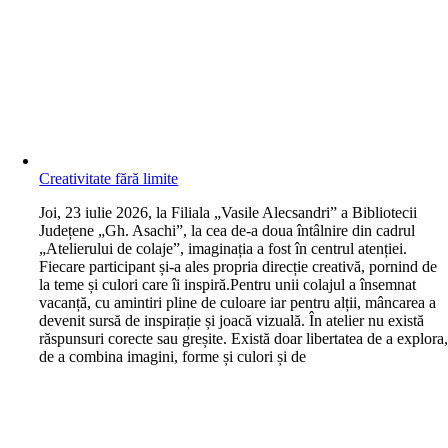
Creativitate fără limite
J
oi, 23 iulie 2026, la Filiala „Vasile Alecsandri” a Bibliotecii
Județene „Gh. Asachi”, la cea de-a doua întâlnire din cadrul
„Atelierului de colaje”, imaginația a fost în centrul atenției.
Fiecare participant și-a ales propria direcție creativă, pornind de
la teme și culori care îi inspiră.Pentru unii colajul a însemnat
vacanță, cu amintiri pline de culoare iar pentru alții, mâncarea a
devenit sursă de inspirație și joacă vizuală. În atelier nu există
răspunsuri corecte sau greșite. Există doar libertatea de a explora
de a combina imagini, forme și culori și de