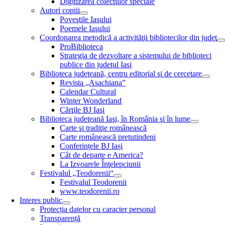
Digitizarea colecţiilor speciale
Autori copiii
Poveştile Iaşului
Poemele Iaşului
Coordonarea metodică a activităţii bibliotecilor din judeţ
ProBiblioteca
Strategia de dezvoltare a sistemului de biblioteci
publice din judeţul Iaşi
Biblioteca judeţeană, centru editorial şi de cercetare
Revista „Asachiana”
Calendar Cultural
Winter Wonderland
Cărţile BJ Iaşi
Biblioteca judeţeană Iaşi, în România şi în lume
Carte şi tradiţie românească
Carte românească pretutindeni
Conferințele BJ Iași
Cât de departe e America?
La Izvoarele Înţelepciunii
Festivalul „Teodorenii“
Festivalul Teodorenii
www.teodorenii.ro
Interes public
Protecția datelor cu caracter personal
Transparență