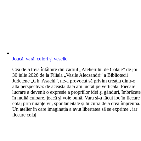
Joacă, vară, culori și veselie
C
ea de-a treia întâlnire din cadrul „Atelierului de Colaje” de joi
30 iulie 2026 de la Filiala „Vasile Alecsandri” a Bibliotecii
Județene „Gh. Asachi”, ne-a provocat să privim creația dintr-o
altă perspectivă: de această dată am lucrat pe verticală. Fiecare
lucrare a devenit o expresie a propriilor idei și gânduri, îmbrăcate
în multă culoare, joacă și voie bună. Vara și-a făcut loc în fiecare
colaj prin nuanțe vii, spontaneitate și bucuria de a crea împreună.
Un atelier în care imaginația a avut libertatea să se exprime , iar
fiecare colaj