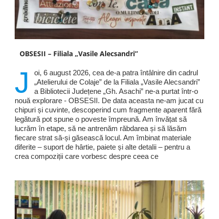
OBSESII – Filiala „Vasile Alecsandri”
J
oi, 6 august 2026, cea de-a patra întâlnire din cadrul
„Atelierului de Colaje” de la Filiala „Vasile Alecsandri”
a Bibliotecii Județene „Gh. Asachi” ne-a purtat într-o
nouă explorare - OBSESII. De data aceasta ne-am jucat cu
chipuri și cuvinte, descoperind cum fragmente aparent fără
legătură pot spune o poveste împreună. Am învățat să
lucrăm în etape, să ne antrenăm răbdarea și să lăsăm
fiecare strat să-și găsească locul. Am îmbinat materiale
diferite – suport de hârtie, paiete și alte detalii – pentru a
crea compoziții care vorbesc despre ceea ce