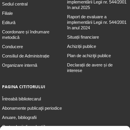
implementării Legii nr. 544/2001
Sediul central
în anul 2025
Filiale
Raport de evaluare a
implementării Legii nr. 544/2001
Editură
în anul 2024
Coordonare și îndrumare
Situații financiare
metodică
Achiziții publice
Conducere
Plan de achiziţii publice
Consiliul de Administrație
Declarații de avere și de
Organizare internă
interese
PAGINA CITITORULUI
Întreabă bibliotecarul
Abonamente publicaţii periodice
Anuare, bibliografii
Cartea lunii din colecțiile