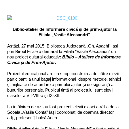
Biblio-atelier de Informare civică și de prim-ajutor la
Filiala
„Vasile Alecsandri”
Astăzi, 27 mai 2015, Biblioteca Județeană „Gh. Asachi” Iași
prin Biroul Filiale a demarat la Filiala “Vasile Alecsandri” un
nou proiect cultural-educativ:
Biblio – Ateliere de Informare
Civică și de Prim-Ajutor
.
Proiectul educațional are ca scop construirea de către elevii
participanți a unui bagaj informațional despre metode, tehnici
și mijloace de acordare a primului ajutor și de siguranță a
bunurilor personale. Publicul țintă al proiectului sunt elevii
claselor a VII-VIII-a și IX-XII.
La întâlnirea de azi au fost prezenți elevii clasei a VII-a de la
Școala „Vasile Conta” Iași coordonați de doamna director
adj., profesor Țibulcă Anca.
Biblio-Atelierul de la Filiala „Vasile Alecsandri” a fost susținut