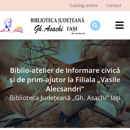
Skip
Catalog online
Contact
to
content
Tog
Nav
Despre bibliotecă
Pagina cititorului
Ştiri şi evenimente
Biblio-atelier de Informare civică
și de prim-ajutor la Filiala „Vasile
Programe şi proiecte
Alecsandri”
Interes public
Biblioteca Judeţeană „Gh. Asachi” Iaşi