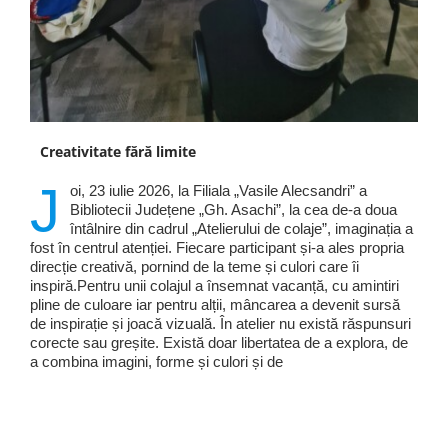
Creativitate fără limite
J
oi, 23 iulie 2026, la Filiala „Vasile Alecsandri” a
Bibliotecii Județene „Gh. Asachi”, la cea de-a doua
întâlnire din cadrul „Atelierului de colaje”, imaginația a
fost în centrul atenției. Fiecare participant și-a ales propria
direcție creativă, pornind de la teme și culori care îi
inspiră.Pentru unii colajul a însemnat vacanță, cu amintiri
pline de culoare iar pentru alții, mâncarea a devenit sursă
de inspirație și joacă vizuală. În atelier nu există răspunsuri
corecte sau greșite. Există doar libertatea de a explora, de
a combina imagini, forme și culori și de