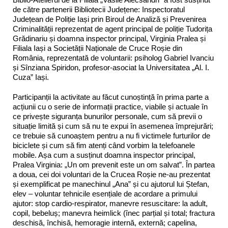
de către partenerii Bibliotecii Județene: Inspectoratul
Județean de Poliție Iași prin Biroul de Analiză și Prevenirea
Criminalității reprezentat de agent principal de poliție Tudorița
Grădinariu și doamna inspector principal, Virginia Pralea și
Filiala Iași a Societății Naționale de Cruce Roșie din
România, reprezentată de voluntarii: psiholog Gabriel Ivanciu
și Sînziana Spiridon, profesor-asociat la Universitatea „Al. I.
Cuza” Iași.
Participanții la activitate au făcut cunoștință în prima parte a
acțiunii cu o serie de informații practice, viabile și actuale în
ce privește siguranța bunurilor personale, cum să previi o
situație limită și cum să nu te expui în asemenea împrejurări;
ce trebuie să cunoaștem pentru a nu fi victimele furturilor de
biciclete și cum să fim atenți când vorbim la telefoanele
mobile. Așa cum a susținut doamna inspector principal,
Pralea Virginia: „Un om prevenit este un om salvat”. În partea
a doua, cei doi voluntari de la Crucea Roșie ne-au prezentat
și exemplificat pe manechinul „Ana” și cu ajutorul lui Ștefan,
elev – voluntar tehnicile esențiale de acordare a primului
ajutor: stop cardio-respirator, manevre resuscitare: la adult,
copil, bebeluș; manevra heimlick (înec parțial și total; fractura
deschisă, închisă, hemoragie internă, externă; capelina,