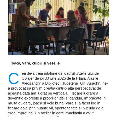
Joacă, vară, culori și veselie
C
ea de-a treia întâlnire din cadrul „Atelierului de
Colaje” de joi 30 iulie 2026 de la Filiala „Vasile
Alecsandri” a Bibliotecii Județene „Gh. Asachi”, ne-
a provocat să privim creația dintr-o altă perspectivă: de
această dată am lucrat pe verticală. Fiecare lucrare a
devenit o expresie a propriilor idei și gânduri, îmbrăcate în
multă culoare, joacă și voie bună. Vara și-a făcut loc în
fiecare colaj prin nuanțe vii, spontaneitate și bucuria de a
crea împreună. Un atelier în care imaginația a avut