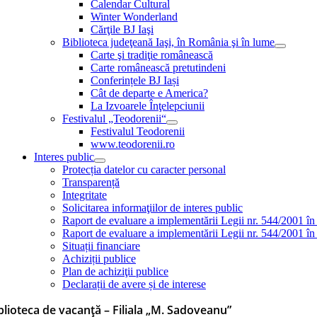
Calendar Cultural
Winter Wonderland
Cărţile BJ Iaşi
Biblioteca judeţeană Iaşi, în România şi în lume
Carte şi tradiţie românească
Carte românească pretutindeni
Conferințele BJ Iași
Cât de departe e America?
La Izvoarele Înţelepciunii
Festivalul „Teodorenii“
Festivalul Teodorenii
www.teodorenii.ro
Interes public
Protecția datelor cu caracter personal
Transparență
Integritate
Solicitarea informaţiilor de interes public
Raport de evaluare a implementării Legii nr. 544/2001 în
Raport de evaluare a implementării Legii nr. 544/2001 în
Situații financiare
Achiziții publice
Plan de achiziţii publice
Declarații de avere și de interese
blioteca de vacanță – Filiala „M. Sadoveanu”