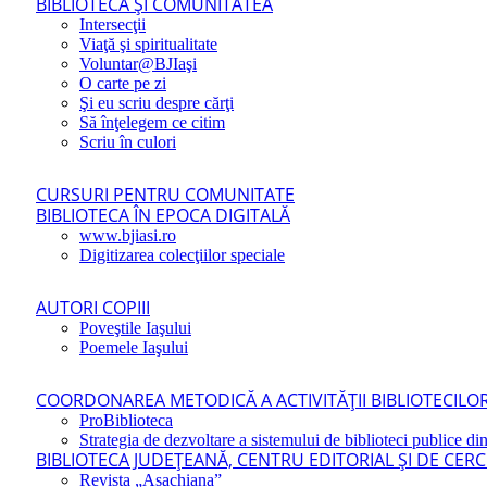
BIBLIOTECA ŞI COMUNITATEA
Intersecţii
Viaţă şi spiritualitate
Voluntar@BJIaşi
O carte pe zi
Şi eu scriu despre cărţi
Să înţelegem ce citim
Scriu în culori
CURSURI PENTRU COMUNITATE
BIBLIOTECA ÎN EPOCA DIGITALĂ
www.bjiasi.ro
Digitizarea colecţiilor speciale
AUTORI COPIII
Poveştile Iaşului
Poemele Iaşului
COORDONAREA METODICĂ A ACTIVITĂŢII BIBLIOTECILOR
ProBiblioteca
Strategia de dezvoltare a sistemului de biblioteci publice din
BIBLIOTECA JUDEŢEANĂ, CENTRU EDITORIAL ŞI DE CER
Revista „Asachiana”