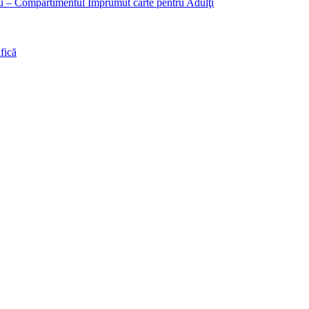
liu – Compartimentul Împrumut carte pentru Adulţi
fică