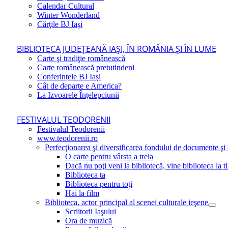
Calendar Cultural
Winter Wonderland
Cărţile BJ Iaşi
BIBLIOTECA JUDEŢEANĂ IAŞI, ÎN ROMÂNIA ŞI ÎN LUME
Carte şi tradiţie românească
Carte românească pretutindeni
Conferințele BJ Iași
Cât de departe e America?
La Izvoarele Înţelepciunii
FESTIVALUL TEODORENII
Festivalul Teodorenii
www.teodorenii.ro
Perfecţionarea şi diversificarea fondului de documente şi a
O carte pentru vârsta a treia
Dacă nu poţi veni la bibliotecă, vine biblioteca la t
Biblioteca ta
Biblioteca pentru toţi
Hai la film
Biblioteca, actor principal al scenei culturale ieşene
Scriitorii Iaşului
Ora de muzică