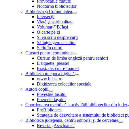
Provocările culturii
Nocturna bibliotecilor
Biblioteca și Comunitatea
Intersecţii
Viaţă şi spiritualitate
Voluntar@BJIaşi
O carte pe zi
Şi eu scriu despre cărţi
Să înţelegem ce citim
Scriu în culori
Cursuri pentru comunitate
Cursuri de limba engleză pentru seniori
E-tiquette, please!
Exist, deci mi-e foame!
Biblioteca în epoca digitală
www.bjiasi.ro
Digitizarea colecţiilor speciale
Autori copiii
Poveştile Iaşului
Poemele Iaşului
Coordonarea metodică a activităţii bibliotecilor din judeţ
ProBiblioteca
Strategia de dezvoltare a sistemului de biblioteci pu
Biblioteca judeţeană, centru editorial şi de cercetare
Revista „Asachiana”