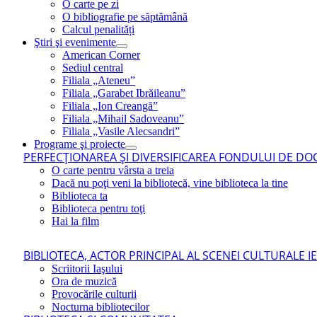
O carte pe zi
O bibliografie pe săptămână
Calcul penalități
Ştiri şi evenimente
American Corner
Sediul central
Filiala „Ateneu”
Filiala „Garabet Ibrăileanu”
Filiala „Ion Creangă”
Filiala „Mihail Sadoveanu”
Filiala „Vasile Alecsandri”
Programe şi proiecte
PERFECŢIONAREA ŞI DIVERSIFICAREA FONDULUI DE DOC
O carte pentru vârsta a treia
Dacă nu poţi veni la bibliotecă, vine biblioteca la tine
Biblioteca ta
Biblioteca pentru toţi
Hai la film
BIBLIOTECA, ACTOR PRINCIPAL AL SCENEI CULTURALE I
Scriitorii Iaşului
Ora de muzică
Provocările culturii
Nocturna bibliotecilor