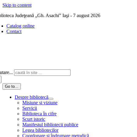
Skip to content
blioteca Judeţeană „Gh. Asachi” Iaşi - 7 august 2026
Catalog online
Contact
tare...
Go to...
Despre bibliotecă
Misiune şi viziune
Servicii
Biblioteca în cifre
Scurt istoric
Manifestul bibliotecii publice
Legea bibliotecilor
Coordonare și îndrumare metodică