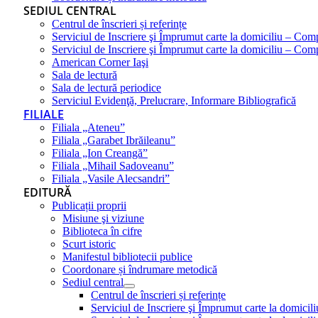
SEDIUL CENTRAL
Centrul de înscrieri și referințe
Serviciul de Inscriere şi Împrumut carte la domiciliu – Com
Serviciul de Inscriere şi Împrumut carte la domiciliu – Co
American Corner Iaşi
Sala de lectură
Sala de lectură periodice
Serviciul Evidenţă, Prelucrare, Informare Bibliografică
FILIALE
Filiala „Ateneu”
Filiala „Garabet Ibrăileanu”
Filiala „Ion Creangă”
Filiala „Mihail Sadoveanu”
Filiala „Vasile Alecsandri”
EDITURĂ
Publicații proprii
Misiune şi viziune
Biblioteca în cifre
Scurt istoric
Manifestul bibliotecii publice
Coordonare și îndrumare metodică
Sediul central
Centrul de înscrieri și referințe
Serviciul de Inscriere şi Împrumut carte la domici