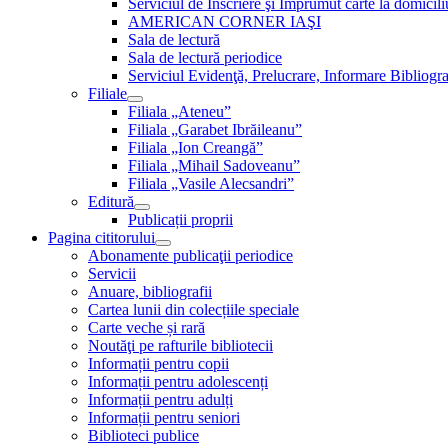
Serviciul de Inscriere şi Împrumut carte la domici
AMERICAN CORNER IAŞI
Sala de lectură
Sala de lectură periodice
Serviciul Evidenţă, Prelucrare, Informare Bibliogra
Filiale
Filiala „Ateneu”
Filiala „Garabet Ibrăileanu”
Filiala „Ion Creangă”
Filiala „Mihail Sadoveanu”
Filiala „Vasile Alecsandri”
Editură
Publicații proprii
Pagina cititorului
Abonamente publicaţii periodice
Servicii
Anuare, bibliografii
Cartea lunii din colecțiile speciale
Carte veche și rară
Noutăţi pe rafturile bibliotecii
Informații pentru copii
Informații pentru adolescenți
Informații pentru adulți
Informații pentru seniori
Biblioteci publice