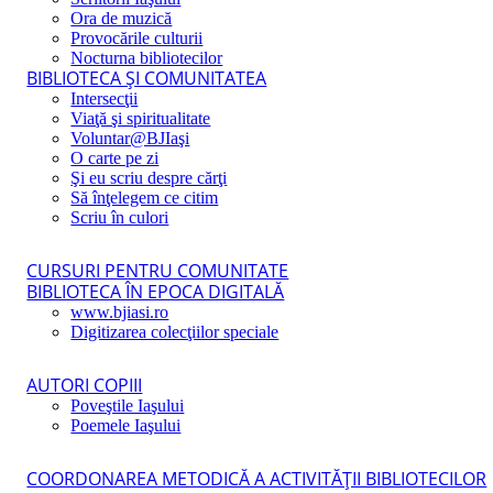
Ora de muzică
Provocările culturii
Nocturna bibliotecilor
BIBLIOTECA ŞI COMUNITATEA
Intersecţii
Viaţă şi spiritualitate
Voluntar@BJIaşi
O carte pe zi
Şi eu scriu despre cărţi
Să înţelegem ce citim
Scriu în culori
CURSURI PENTRU COMUNITATE
BIBLIOTECA ÎN EPOCA DIGITALĂ
www.bjiasi.ro
Digitizarea colecţiilor speciale
AUTORI COPIII
Poveştile Iaşului
Poemele Iaşului
COORDONAREA METODICĂ A ACTIVITĂŢII BIBLIOTECILOR