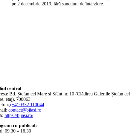
pe 2 decembrie 2019, fără sancțiuni de întârziere.
iul central
esa: Bd. Ștefan cel Mare și Sfânt nr. 10 (Clădirea Galeriile Ștefan cel
e, etaj), 700063
efon:
(+4) 0332 110044
ail:
contact@bjiasi.ro
b:
https://bjiasi.ro/
gram cu publicul:
i: 09.30 – 16.30