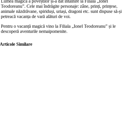
Lumea magică a poveștilor și-a dat întâlnire la Filiala „Ionel
Teodoreanu”. Cele mai îndrăgite personaje: zâne, prinți, prințese,
animale năzdrăvane, spiriduși, uriași, dragoni etc. sunt dispuse să-și
petreacă vacanța de vară alături de voi.
Pentru o vacanță magică vino la Filiala „Ionel Teodoreanu” și le
descoperă aventurile nemaipomenite.
Articole Similare