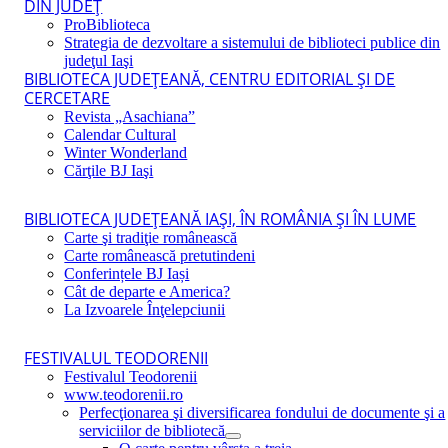
DIN JUDEŢ
ProBiblioteca
Strategia de dezvoltare a sistemului de biblioteci publice din
judeţul Iaşi
BIBLIOTECA JUDEŢEANĂ, CENTRU EDITORIAL ŞI DE
CERCETARE
Revista „Asachiana”
Calendar Cultural
Winter Wonderland
Cărţile BJ Iaşi
BIBLIOTECA JUDEŢEANĂ IAŞI, ÎN ROMÂNIA ŞI ÎN LUME
Carte şi tradiţie românească
Carte românească pretutindeni
Conferințele BJ Iași
Cât de departe e America?
La Izvoarele Înţelepciunii
FESTIVALUL TEODORENII
Festivalul Teodorenii
www.teodorenii.ro
Perfecţionarea şi diversificarea fondului de documente şi a
serviciilor de bibliotecă