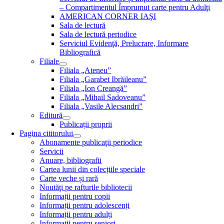
– Compartimentul Împrumut carte pentru Adulţi
AMERICAN CORNER IAŞI
Sala de lectură
Sala de lectură periodice
Serviciul Evidenţă, Prelucrare, Informare
Bibliografică
Filiale
Filiala „Ateneu”
Filiala „Garabet Ibrăileanu”
Filiala „Ion Creangă”
Filiala „Mihail Sadoveanu”
Filiala „Vasile Alecsandri”
Editură
Publicații proprii
Pagina cititorului
Abonamente publicaţii periodice
Servicii
Anuare, bibliografii
Cartea lunii din colecțiile speciale
Carte veche și rară
Noutăţi pe rafturile bibliotecii
Informații pentru copii
Informații pentru adolescenți
Informații pentru adulți
Informații pentru seniori