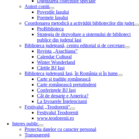
Digitizarea colecţiilor speciale
Autori copiii
Poveştile Iaşului
Poemele Iaşului
Coordonarea metodică a activităţii bibliotecilor din judeţ
ProBiblioteca
Strategia de dezvoltare a sistemului de biblioteci
publice din judeţul Iaşi
Biblioteca judeţeană, centru editorial şi de cercetare
Revista „Asachiana”
Calendar Cultural
Winter Wonderland
Cărţile BJ Iaşi
Biblioteca judeţeană Iaşi, în România şi în lume
Carte şi tradiţie românească
Carte românească pretutindeni
Conferințele BJ Iași
Cât de departe e America?
La Izvoarele Înţelepciunii
Festivalul „Teodorenii“
Festivalul Teodorenii
www.teodorenii.ro
Interes public
Protecția datelor cu caracter personal
Transparență