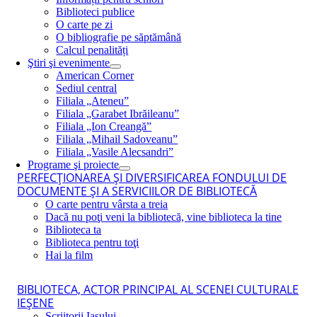
Biblioteci publice
O carte pe zi
O bibliografie pe săptămână
Calcul penalități
Ştiri şi evenimente
American Corner
Sediul central
Filiala „Ateneu”
Filiala „Garabet Ibrăileanu”
Filiala „Ion Creangă”
Filiala „Mihail Sadoveanu”
Filiala „Vasile Alecsandri”
Programe şi proiecte
PERFECŢIONAREA ŞI DIVERSIFICAREA FONDULUI DE
DOCUMENTE ŞI A SERVICIILOR DE BIBLIOTECĂ
O carte pentru vârsta a treia
Dacă nu poţi veni la bibliotecă, vine biblioteca la tine
Biblioteca ta
Biblioteca pentru toţi
Hai la film
BIBLIOTECA, ACTOR PRINCIPAL AL SCENEI CULTURALE
IEŞENE
Scriitorii Iaşului