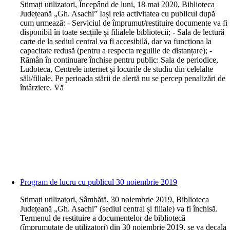
S
timați utilizatori, Începând de luni, 18 mai 2020, Biblioteca
Județeană „Gh. Asachi” Iași reia activitatea cu publicul după
cum urmează: - Serviciul de împrumut/restituire documente va fi
disponibil în toate secțiile și filialele bibliotecii; - Sala de lectură
carte de la sediul central va fi accesibilă, dar va funcționa la
capacitate redusă (pentru a respecta regulile de distanțare); -
Rămân în continuare închise pentru public: Sala de periodice,
Ludoteca, Centrele internet și locurile de studiu din celelalte
săli/filiale. Pe perioada stării de alertă nu se percep penalizări de
întârziere. Vă
Program de lucru cu publicul 30 noiembrie 2019
S
timați utilizatori, Sâmbătă, 30 noiembrie 2019, Biblioteca
Județeană „Gh. Asachi” (sediul central și filiale) va fi închisă.
Termenul de restituire a documentelor de bibliotecă
(împrumutate de utilizatori) din 30 noiembrie 2019, se va decala