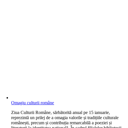
Omagiu culturii române
Z
iua Culturii Române, sărbătorită anual pe 15 ianuarie,
reprezintă un prilej de a omagia valorile și tradițiile culturale
românești, precum și contribuția remarcabilă a poeziei și
literaturii la identitatea națională. În cadrul filialelor bibliotecii