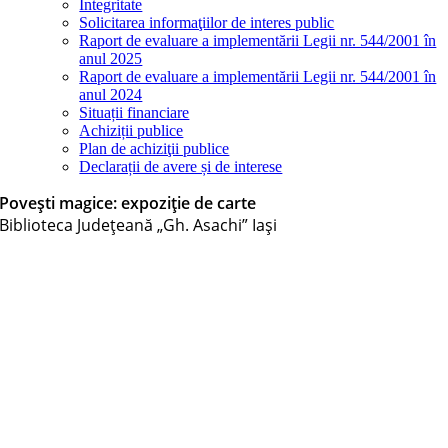
Integritate
Solicitarea informaţiilor de interes public
Raport de evaluare a implementării Legii nr. 544/2001 în
anul 2025
Raport de evaluare a implementării Legii nr. 544/2001 în
anul 2024
Situații financiare
Achiziții publice
Plan de achiziţii publice
Declarații de avere și de interese
Povești magice: expoziție de carte
Biblioteca Judeţeană „Gh. Asachi” Iaşi