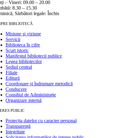
ți – Vineri: 09.00 – 20.00
bătă: 8.30 – 15.30
inică, Sărbători legale: Închis
SPRE BIBLIOTECĂ
Misiune şi viziune
Servicii
Biblioteca în cifre
Scurt istoric
Manifestul bibliotecii publice
Legea bibliotecilor
Sediul central
Filiale
Editură
Coordonare și îndrumare metodică
Conducere
Consiliul de Administrație
Organizare internă
ERES PUBLIC
Protecția datelor cu caracter personal
Transparență
Integritate
Solicitarea informaţiilor de interes public