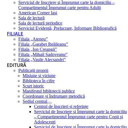
Serviciul de Inscriere şi Împrumut carte la domiciliu –
Compartimentul Împrumut carte pentru Adulţi
American Corner Iaşi
Sala de lectură
Sala de lectură periodice
Serviciul Evidenţă, Prelucrare, Informare Bibliografică
FILIALE
Filiala „Ateneu”
Filiala „Garabet Ibrăileanu”
Filiala „Ion Creangă”
Filiala „Mihail Sadoveanu”
Filiala „Vasile Alecsandri”
EDITURĂ
Publicații proprii
Misiune şi viziune
Biblioteca în cifre
Scurt istoric
Manifestul bibliotecii publice
Coordonare și îndrumare metodică
Sediul central
Centrul de înscrieri și referințe
Serviciul de Inscriere şi Împrumut carte la domiciliu
– Compartimentul Împrumut carte pentru Copii şi
Adolescenţi
Serviciul de Inscriere şi Împrumut carte la domiciliu