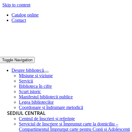
Skip to content
Catalog online
Contact
Toggle Navigation
Despre bibliotecă
Misiune şi viziune
Servicii
Biblioteca în cifre
Scurt istoric
Manifestul bibliotecii publice
Legea bibliotecilor
Coordonare și îndrumare metodică
SEDIUL CENTRAL
Centrul de înscrieri și referințe
Serviciul de Inscriere şi Împrumut carte la domiciliu –
Compartimentul Împrumut carte pentru Copii şi Adolescenţi