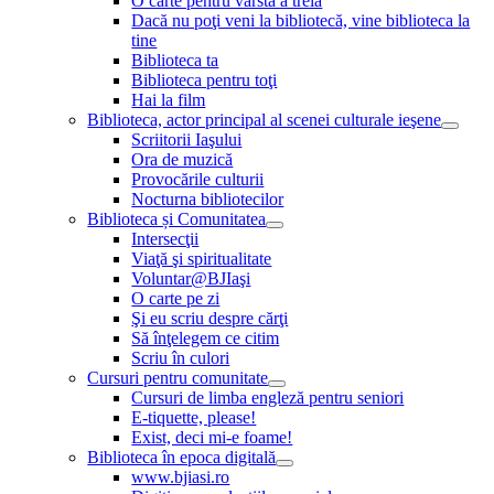
O carte pentru vârsta a treia
Dacă nu poţi veni la bibliotecă, vine biblioteca la
tine
Biblioteca ta
Biblioteca pentru toţi
Hai la film
Biblioteca, actor principal al scenei culturale ieşene
Scriitorii Iaşului
Ora de muzică
Provocările culturii
Nocturna bibliotecilor
Biblioteca și Comunitatea
Intersecţii
Viaţă şi spiritualitate
Voluntar@BJIaşi
O carte pe zi
Şi eu scriu despre cărţi
Să înţelegem ce citim
Scriu în culori
Cursuri pentru comunitate
Cursuri de limba engleză pentru seniori
E-tiquette, please!
Exist, deci mi-e foame!
Biblioteca în epoca digitală
www.bjiasi.ro