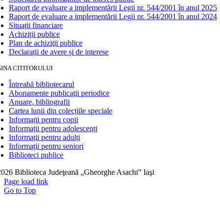
Raport de evaluare a implementării Legii nr. 544/2001 în anul 2025
Raport de evaluare a implementării Legii nr. 544/2001 în anul 2024
Situații financiare
Achiziții publice
Plan de achiziţii publice
Declarații de avere și de interese
INA CITITORULUI
Întreabă bibliotecarul
Abonamente publicaţii periodice
Anuare, bibliografii
Cartea lunii din colecțiile speciale
Informații pentru copii
Informații pentru adolescenți
Informații pentru adulți
Informații pentru seniori
Biblioteci publice
026 Biblioteca Judeţeană „Gheorghe Asachi” Iaşi
Page load link
Go to Top