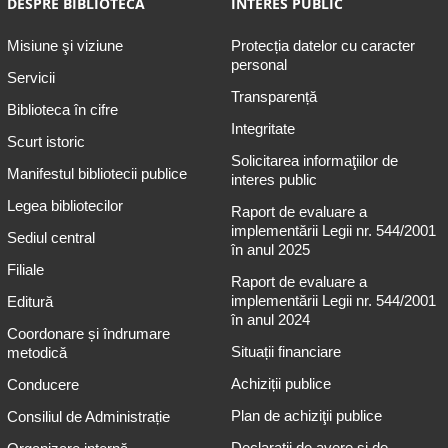
DESPRE BIBLIOTECĂ
INTERES PUBLIC
Misiune şi viziune
Protecția datelor cu caracter
personal
Servicii
Transparență
Biblioteca în cifre
Integritate
Scurt istoric
Solicitarea informaţiilor de
Manifestul bibliotecii publice
interes public
Legea bibliotecilor
Raport de evaluare a
implementării Legii nr. 544/2001
Sediul central
în anul 2025
Filiale
Raport de evaluare a
implementării Legii nr. 544/2001
Editură
în anul 2024
Coordonare și îndrumare
Situații financiare
metodică
Achiziții publice
Conducere
Plan de achiziţii publice
Consiliul de Administrație
Declarații de avere și de