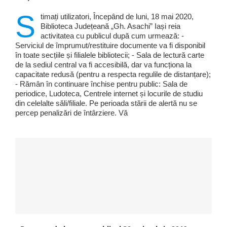
S
timați utilizatori, Începând de luni, 18 mai 2020,
Biblioteca Județeană „Gh. Asachi” Iași reia
activitatea cu publicul după cum urmează: -
Serviciul de împrumut/restituire documente va fi disponibil
în toate secțiile și filialele bibliotecii; - Sala de lectură carte
de la sediul central va fi accesibilă, dar va funcționa la
capacitate redusă (pentru a respecta regulile de distanțare);
- Rămân în continuare închise pentru public: Sala de
periodice, Ludoteca, Centrele internet și locurile de studiu
din celelalte săli/filiale. Pe perioada stării de alertă nu se
percep penalizări de întârziere. Vă