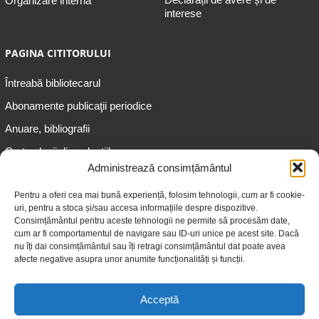
Organizare internă
interese
PAGINA CITITORULUI
Întreabă bibliotecarul
Abonamente publicaţii periodice
Anuare, bibliografii
Cartea lunii din colecțiile
speciale
Administrează consimțământul
Informații pentru copii
Pentru a oferi cea mai bună experiență, folosim tehnologii, cum ar fi cookie-
uri, pentru a stoca și/sau accesa informațiile despre dispozitive.
Informații pentru adolescenți
Consimțământul pentru aceste tehnologii ne permite să procesăm date,
Informații pentru adulți
cum ar fi comportamentul de navigare sau ID-uri unice pe acest site. Dacă
nu îți dai consimțământul sau îți retragi consimțământul dat poate avea
Informații pentru seniori
afecte negative asupra unor anumite funcționalități și funcții.
Biblioteci publice
Acceptă