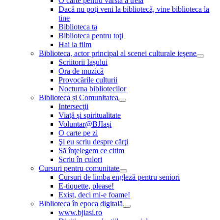
O carte pentru vârsta a treia
Dacă nu poţi veni la bibliotecă, vine biblioteca la
tine
Biblioteca ta
Biblioteca pentru toţi
Hai la film
Biblioteca, actor principal al scenei culturale ieşene
Scriitorii Iaşului
Ora de muzică
Provocările culturii
Nocturna bibliotecilor
Biblioteca și Comunitatea
Intersecţii
Viaţă şi spiritualitate
Voluntar@BJIaşi
O carte pe zi
Şi eu scriu despre cărţi
Să înţelegem ce citim
Scriu în culori
Cursuri pentru comunitate
Cursuri de limba engleză pentru seniori
E-tiquette, please!
Exist, deci mi-e foame!
Biblioteca în epoca digitală
www.bjiasi.ro