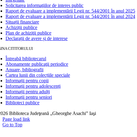
Solicitarea informaţiilor de interes public
Raport de evaluare a implementării Legii nr. 544/2001 în anul 2025
Raport de evaluare a implementării Legii nr. 544/2001 în anul 2024
Situații financiare
Achiziții publice
Plan de achiziţii publice
Declarații de avere și de interese
INA CITITORULUI
Întreabă bibliotecarul
Abonamente publicaţii periodice
Anuare, bibliografii
Cartea lunii din colecțiile speciale
Informații pentru copii
Informații pentru adolescenți
Informații pentru adulți
Informații pentru seniori
Biblioteci publice
026 Biblioteca Judeţeană „Gheorghe Asachi” Iaşi
Page load link
Go to Top