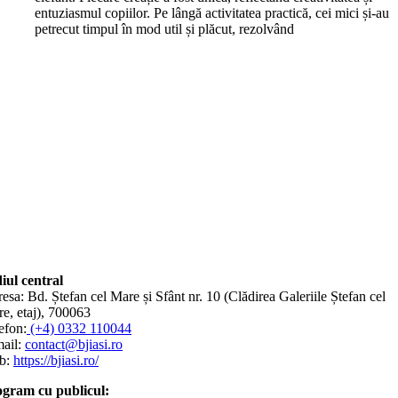
entuziasmul copiilor. Pe lângă activitatea practică, cei mici și-au
petrecut timpul în mod util și plăcut, rezolvând
iul central
esa: Bd. Ștefan cel Mare și Sfânt nr. 10 (Clădirea Galeriile Ștefan cel
e, etaj), 700063
efon:
(+4) 0332 110044
ail:
contact@bjiasi.ro
b:
https://bjiasi.ro/
gram cu publicul: