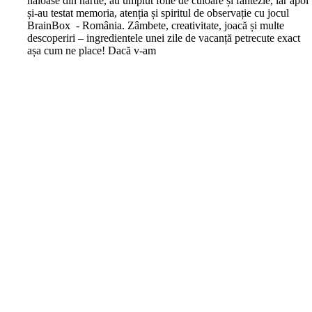
haioase din hârtie, au umplut foile de culoare și fantezie, iar apoi
și-au testat memoria, atenția și spiritul de observație cu jocul
BrainBox - România. Zâmbete, creativitate, joacă și multe
descoperiri – ingredientele unei zile de vacanță petrecute exact
așa cum ne place! Dacă v-am