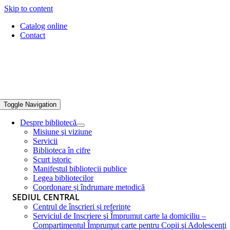
Skip to content
Catalog online
Contact
Toggle Navigation
Despre bibliotecă
Misiune şi viziune
Servicii
Biblioteca în cifre
Scurt istoric
Manifestul bibliotecii publice
Legea bibliotecilor
Coordonare și îndrumare metodică
SEDIUL CENTRAL
Centrul de înscrieri și referințe
Serviciul de Inscriere şi Împrumut carte la domiciliu –
Compartimentul Împrumut carte pentru Copii şi Adolescenţi