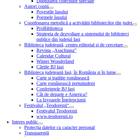
Digitizarea colecţiilor speciale
Autori copiii
Poveştile Iaşului
Poemele Iaşului
Coordonarea metodică a activităţii bibliotecilor din judeţ
ProBiblioteca
Strategia de dezvoltare a sistemului de biblioteci
publice din judeţul Iaşi
Biblioteca judeţeană, centru editorial şi de cercetare
Revista „Asachiana”
Calendar Cultural
Winter Wonderland
Cărţile BJ Iaşi
Biblioteca judeţeană Iaşi, în România şi în lume
Carte şi tradiţie românească
Carte românească pretutindeni
Conferințele BJ Iași
Cât de departe e America?
La Izvoarele Înţelepciunii
Festivalul „Teodorenii“
Festivalul Teodorenii
www.teodorenii.ro
Interes public
Protecția datelor cu caracter personal
Transparență