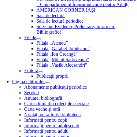
– Compartimentul Împrumut carte pentru Adulţi
AMERICAN CORNER IAŞI
Sala de lectură
Sala de lectură periodice
Serviciul Evidenţă, Prelucrare, Informare
Bibliografică
Filiale
Filiala „Ateneu”
Filiala „Garabet Ibrăileanu”
Filiala „Ion Creangă”
Filiala „Mihail Sadoveanu”
Filiala „Vasile Alecsandri”
Editură
Publicații proprii
Pagina cititorului
Abonamente publicaţii periodice
Servicii
Anuare, bibliografii
Cartea lunii din colecțiile speciale
Carte veche și rară
Noutăţi pe rafturile bibliotecii
Informații pentru copii
Informații pentru adolescenți
Informații pentru adulți
Informații pentru seniori