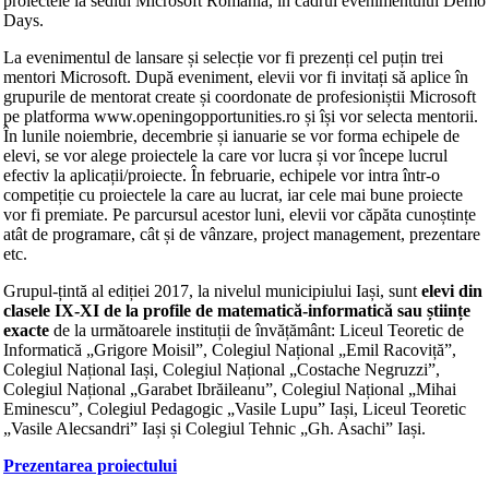
proiectele la sediul Microsoft România, în cadrul evenimentului Demo
Days.
La evenimentul de lansare și selecție vor fi prezenți cel puțin trei
mentori Microsoft. După eveniment, elevii vor fi invitați să aplice în
grupurile de mentorat create și coordonate de profesioniștii Microsoft
pe platforma www.openingopportunities.ro și își vor selecta mentorii.
În lunile noiembrie, decembrie și ianuarie se vor forma echipele de
elevi, se vor alege proiectele la care vor lucra și vor începe lucrul
efectiv la aplicații/proiecte. În februarie, echipele vor intra într-o
competiție cu proiectele la care au lucrat, iar cele mai bune proiecte
vor fi premiate. Pe parcursul acestor luni, elevii vor căpăta cunoștințe
atât de programare, cât și de vânzare, project management, prezentare
etc.
Grupul-țintă al ediției 2017, la nivelul municipiului Iași, sunt
elevi din
clasele IX-XI de la profile de matematică-informatică sau științe
exacte
de la următoarele instituții de învățământ: Liceul Teoretic de
Informatică „Grigore Moisil”, Colegiul Național „Emil Racoviță”,
Colegiul Național Iași, Colegiul Național „Costache Negruzzi”,
Colegiul Național „Garabet Ibrăileanu”, Colegiul Național „Mihai
Eminescu”, Colegiul Pedagogic „Vasile Lupu” Iași, Liceul Teoretic
„Vasile Alecsandri” Iași și Colegiul Tehnic „Gh. Asachi” Iași.
Prezentarea proiectului