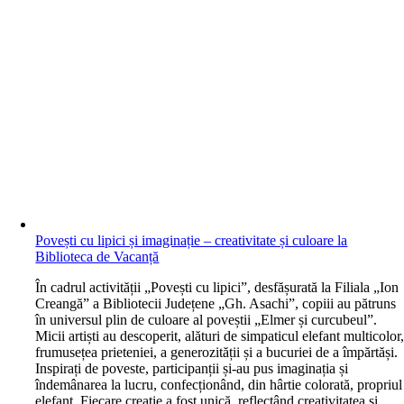
Povești cu lipici și imaginație – creativitate și culoare la
Biblioteca de Vacanță
În cadrul activității „Povești cu lipici”, desfășurată la Filiala „Ion
Creangă” a Bibliotecii Județene „Gh. Asachi”, copiii au pătruns
în universul plin de culoare al poveștii „Elmer și curcubeul”.
Micii artiști au descoperit, alături de simpaticul elefant multicolor
frumusețea prieteniei, a generozității și a bucuriei de a împărtăși.
Inspirați de poveste, participanții și-au pus imaginația și
îndemânarea la lucru, confecționând, din hârtie colorată, propriul
elefant. Fiecare creație a fost unică, reflectând creativitatea și