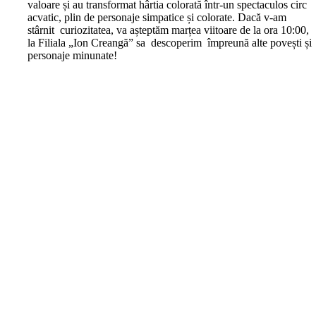
valoare și au transformat hârtia colorată într-un spectaculos circ
acvatic, plin de personaje simpatice și colorate. Dacă v-am
stârnit curiozitatea, va așteptăm marțea viitoare de la ora 10:00,
la Filiala „Ion Creangă” sa descoperim împreună alte povești și
personaje minunate!