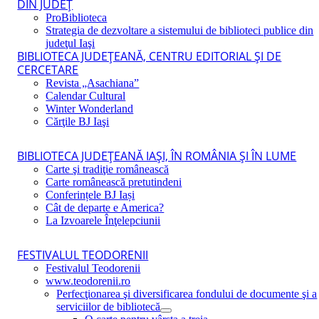
DIN JUDEŢ
ProBiblioteca
Strategia de dezvoltare a sistemului de biblioteci publice din
judeţul Iaşi
BIBLIOTECA JUDEŢEANĂ, CENTRU EDITORIAL ŞI DE
CERCETARE
Revista „Asachiana”
Calendar Cultural
Winter Wonderland
Cărţile BJ Iaşi
BIBLIOTECA JUDEŢEANĂ IAŞI, ÎN ROMÂNIA ŞI ÎN LUME
Carte şi tradiţie românească
Carte românească pretutindeni
Conferințele BJ Iași
Cât de departe e America?
La Izvoarele Înţelepciunii
FESTIVALUL TEODORENII
Festivalul Teodorenii
www.teodorenii.ro
Perfecţionarea şi diversificarea fondului de documente şi a
serviciilor de bibliotecă