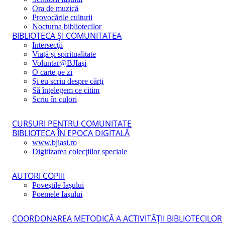
Ora de muzică
Provocările culturii
Nocturna bibliotecilor
BIBLIOTECA ŞI COMUNITATEA
Intersecţii
Viaţă şi spiritualitate
Voluntar@BJIaşi
O carte pe zi
Şi eu scriu despre cărţi
Să înţelegem ce citim
Scriu în culori
CURSURI PENTRU COMUNITATE
BIBLIOTECA ÎN EPOCA DIGITALĂ
www.bjiasi.ro
Digitizarea colecţiilor speciale
AUTORI COPIII
Poveştile Iaşului
Poemele Iaşului
COORDONAREA METODICĂ A ACTIVITĂŢII BIBLIOTECILOR