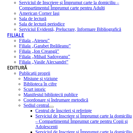
Serviciul de Inscriere şi Împrumut carte la domiciliu –
Compartimentul Împrumut carte pentru Adulţi
American Corner Iaşi
Sala de lectură
Sala de lectură periodice
Serviciul Evidenţă, Prelucrare, Informare Bibliografică
FILIALE
Filiala „Ateneu”
Filiala „Garabet Ibrăileanu”
Filiala „Ion Creangă”
Filiala „Mihail Sadoveanu”
Filiala „Vasile Alecsandri”
EDITURĂ
Publicații proprii
Misiune şi viziune
Biblioteca în cifre
Scurt istoric
Manifestul bibliotecii publice
Coordonare și îndrumare metodică
Sediul central
Centrul de înscrieri și referințe
Serviciul de Inscriere şi Împrumut carte la domiciliu
– Compartimentul Împrumut carte pentru Copii şi
Adolescenţi
Serviciul de Inscriere şi Împrumut carte la domiciliu