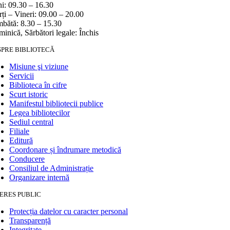
i: 09.30 – 16.30
ți – Vineri: 09.00 – 20.00
bătă: 8.30 – 15.30
inică, Sărbători legale: Închis
SPRE BIBLIOTECĂ
Misiune şi viziune
Servicii
Biblioteca în cifre
Scurt istoric
Manifestul bibliotecii publice
Legea bibliotecilor
Sediul central
Filiale
Editură
Coordonare și îndrumare metodică
Conducere
Consiliul de Administrație
Organizare internă
ERES PUBLIC
Protecția datelor cu caracter personal
Transparență
Integritate