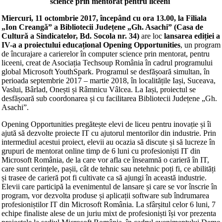
science prin mentorat pentru liceeni
Miercuri, 11 octombrie 2017, începând cu ora 13.00, la Filiala
„Ion Creangă” a Bibliotecii Județene „Gh. Asachi” (Casa de
Cultură a Sindicatelor, Bd. Socola nr. 34)
are loc
lansarea ediției a
IV-a a proiectului educațional Opening Opportunities
, un program
de încurajare a carierelor în computer science prin mentorat, pentru
liceeni, creat de Asociația Techsoup România în cadrul programului
global Microsoft YouthSpark. Programul se desfășoară simultan, în
perioada septembrie 2017 – martie 2018, în localitățile Iași, Suceava,
Vaslui, Bârlad, Onești și Râmnicu Vâlcea. La Iași, proiectul se
desfășoară sub coordonarea și cu facilitarea Bibliotecii Județene „Gh.
Asachi”.
Opening Opportunities pregătește elevi de liceu pentru inovație și îi
ajută să dezvolte proiecte IT cu ajutorul mentorilor din industrie. Prin
intermediul acestui proiect, elevii au ocazia să discute și să lucreze în
grupuri de mentorat online timp de 6 luni cu profesioniști IT din
Microsoft România, de la care vor afla ce înseamnă o carieră în IT,
care sunt cerințele, pașii, cât de tehnic sau netehnic poți fi, ce abilități
și trasee de carieră pot fi cultivate ca să ajungi în această industrie.
Elevii care participă la evenimentul de lansare și care se vor înscrie în
program, vor dezvolta produse și aplicații software sub îndrumarea
profesioniștilor IT din Microsoft România. La sfârșitul celor 6 luni, 7
echipe finaliste alese de un juriu mixt de profesioniști își vor prezenta