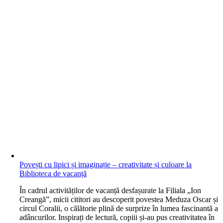
Povești cu lipici și imaginație – creativitate și culoare la
Biblioteca de vacanță
În cadrul activităților de vacanță desfașurate la Filiala „Ion
Creangă”, micii cititori au descoperit povestea Meduza Oscar și
circul Coralii, o călătorie plină de surprize în lumea fascinantă a
adâncurilor. Inspirați de lectură, copiii și-au pus creativitatea în