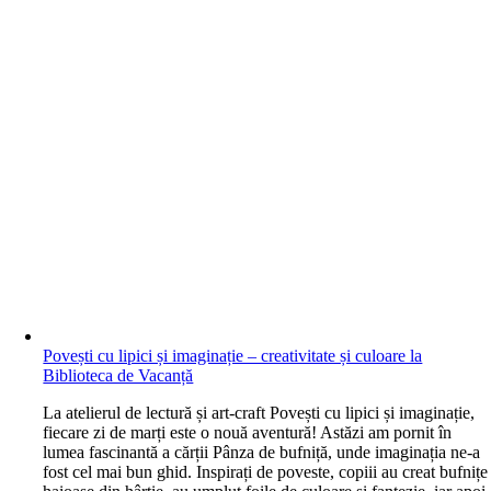
Povești cu lipici și imaginație – creativitate și culoare la
Biblioteca de Vacanță
L
a atelierul de lectură și art-craft Povești cu lipici și imaginație,
fiecare zi de marți este o nouă aventură! Astăzi am pornit în
lumea fascinantă a cărții Pânza de bufniță, unde imaginația ne-a
fost cel mai bun ghid. Inspirați de poveste, copiii au creat bufnițe