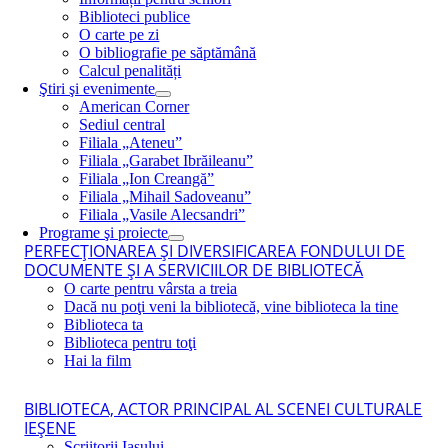
Biblioteci publice
O carte pe zi
O bibliografie pe săptămână
Calcul penalități
Ştiri şi evenimente
American Corner
Sediul central
Filiala „Ateneu”
Filiala „Garabet Ibrăileanu”
Filiala „Ion Creangă”
Filiala „Mihail Sadoveanu”
Filiala „Vasile Alecsandri”
Programe şi proiecte
PERFECŢIONAREA ŞI DIVERSIFICAREA FONDULUI DE
DOCUMENTE ŞI A SERVICIILOR DE BIBLIOTECĂ
O carte pentru vârsta a treia
Dacă nu poţi veni la bibliotecă, vine biblioteca la tine
Biblioteca ta
Biblioteca pentru toţi
Hai la film
BIBLIOTECA, ACTOR PRINCIPAL AL SCENEI CULTURALE
IEŞENE
Scriitorii Iaşului