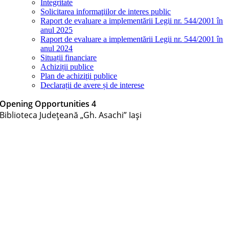
Integritate
Solicitarea informaţiilor de interes public
Raport de evaluare a implementării Legii nr. 544/2001 în
anul 2025
Raport de evaluare a implementării Legii nr. 544/2001 în
anul 2024
Situații financiare
Achiziții publice
Plan de achiziţii publice
Declarații de avere și de interese
Opening Opportunities 4
Biblioteca Judeţeană „Gh. Asachi” Iaşi