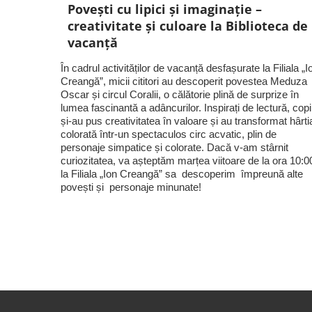
Povești cu lipici și imaginație –
creativitate și culoare la Biblioteca de
vacanță
În cadrul activităților de vacanță desfașurate la Filiala „I
Creangă”, micii cititori au descoperit povestea Meduza
Oscar și circul Coralii, o călătorie plină de surprize în
lumea fascinantă a adâncurilor. Inspirați de lectură, copii
și-au pus creativitatea în valoare și au transformat hârti
colorată într-un spectaculos circ acvatic, plin de
personaje simpatice și colorate. Dacă v-am stârnit
curiozitatea, va așteptăm marțea viitoare de la ora 10:0
la Filiala „Ion Creangă” sa descoperim împreună alte
povești și personaje minunate!