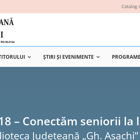
Catalog 
TITORULUI
ŞTIRI ŞI EVENIMENTE
PROGRAME 
18 – Conectăm seniorii la l
lioteca Judeţeană „Gh. Asachi” 