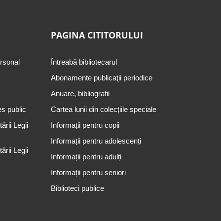
PAGINA CITITORULUI
ersonal
Întreabă bibliotecarul
Abonamente publicaţii periodice
Anuare, bibliografii
es public
Cartea lunii din colecțiile speciale
rii Legii
Informații pentru copii
Informații pentru adolescenți
rii Legii
Informații pentru adulți
Informații pentru seniori
Biblioteci publice