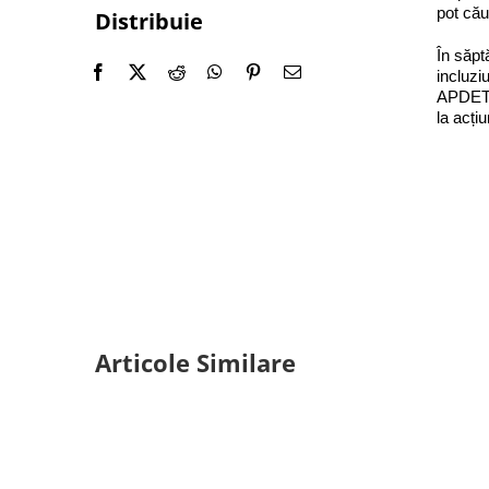
pot căut
Distribuie
În săp
incluzi
APDETIC
la acți
Articole Similare