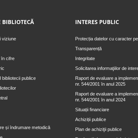
 BIBLIOTECĂ
INTERES PUBLIC
i viziune
Protecția datelor cu caracter p
Transparență
 în cifre
Integritate
ric
Solicitarea informaţiilor de inter
 bibliotecii publice
Raport de evaluare a implementă
nr. 544/2001 în anul 2025
iotecilor
Raport de evaluare a implementă
tral
nr. 544/2001 în anul 2024
Situații financiare
Achiziții publice
re și îndrumare metodică
Plan de achiziţii publice
re