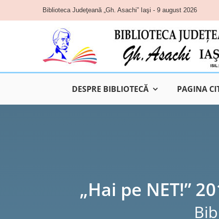
Skip
Biblioteca Judeţeană „Gh. Asachi” Iaşi - 9 august 2026
to
content
DESPRE BIBLIOTECĂ
PAGINA CI
„Hai pe NET!” 20
Bib