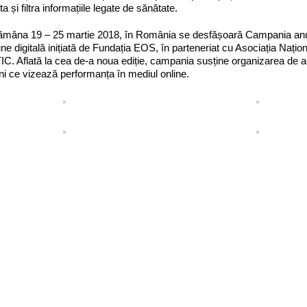
a și filtra informațiile legate de sănătate.
tămâna 19 – 25 martie 2018, în România se desfășoară Campania anua
une digitală inițiată de Fundația EOS, în parteneriat cu Asociația Națio
. Aflată la cea de-a noua ediție, campania susține organizarea de activ
uni ce vizează performanța în mediul online.