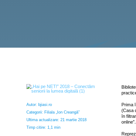
Bibliot
practice
Prima î
Autor:
bjiasi.ro
(Casa d
Categorii:
Filiala „Ion Creangă”
în filt
Ultima actualizare: 21 martie 2018
online”.
Timp citire: 1,1 min
Repreze