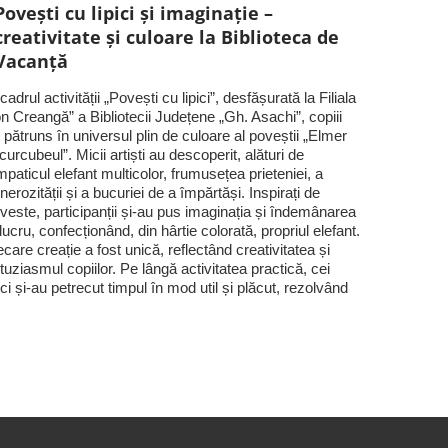
Povești cu lipici și imaginație –
creativitate și culoare la Biblioteca de
Vacanță
 cadrul activității „Povești cu lipici”, desfășurată la Filiala
on Creangă” a Bibliotecii Județene „Gh. Asachi”, copiii
 pătruns în universul plin de culoare al poveștii „Elmer
 curcubeul”. Micii artiști au descoperit, alături de
mpaticul elefant multicolor, frumusețea prieteniei, a
nerozității și a bucuriei de a împărtăși. Inspirați de
veste, participanții și-au pus imaginația și îndemânarea
 lucru, confecționând, din hârtie colorată, propriul elefant.
ecare creație a fost unică, reflectând creativitatea și
tuziasmul copiilor. Pe lângă activitatea practică, cei
ci și-au petrecut timpul în mod util și plăcut, rezolvând