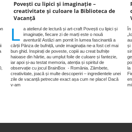
Povești cu lipici și imaginație –
creativitate și culoare la Biblioteca de
Vacanță
L
on
a atelierul de lectură și art-craft Povești cu lipici și
În
imaginație, fiecare zi de marți este o nouă
„I
aventură! Astăzi am pornit în lumea fascinantă a
au
i
cărții Pânza de bufniță, unde imaginația ne-a fost cel mai
și
a
bun ghid. Inspirați de poveste, copiii au creat bufnițe
si
haioase din hârtie, au umplut foile de culoare și fantezie,
ge
iar apoi și-au testat memoria, atenția și spiritul de
po
0,
observație cu jocul BrainBox - România. Zâmbete,
la
creativitate, joacă și multe descoperiri – ingredientele unei
Fi
zile de vacanță petrecute exact așa cum ne place! Dacă
en
v-am
mi