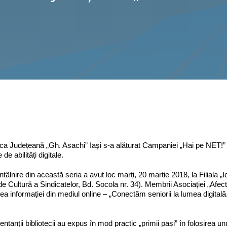
eca Județeană „Gh. Asachi” Iași s-a alăturat Campaniei „Hai pe NET!” o
 de abilități digitale.
ntâlnire din această seria a avut loc marți, 20 martie 2018, la Filiala 
e Cultură a Sindicatelor, Bd. Socola nr. 34). Membrii Asociației „Afect”
rarea informației din mediul online – „Conectăm seniorii la lumea digitală
ntanții bibliotecii au expus în mod practic „primii pași” în folosirea un