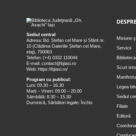
DESPRE
Sediul central
Misiune ş
Adresa: Bd. Ștefan cel Mare și Sfânt nr.
10 (Clădirea Galeriile Ștefan cel Mare,
Servicii
etaj), 700063
Telefon:
(+4) 0332 110044
Biblioteca
E-mail:
contact@bjiasi.ro
Scurt isto
Web:
https://bjiasi.ro/
Manifestul
Program cu publicul:
Luni: 09.30 – 16.30
Legea bibl
Marți – Vineri: 09.00 – 20.00
Sediul cen
Sâmbătă: 8.30 – 15.30
Duminică, Sărbători legale: Închis
Filiale
Editură
Coordona
Conduce