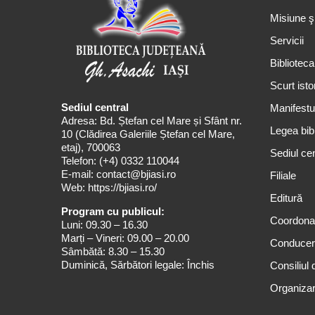
Misiune ş
Servicii
Biblioteca
Scurt isto
Sediul central
Manifestul
Adresa: Bd. Ștefan cel Mare și Sfânt nr.
Legea bibl
10 (Clădirea Galeriile Ștefan cel Mare,
etaj), 700063
Sediul cen
Telefon:
(+4) 0332 110044
E-mail:
contact@bjiasi.ro
Filiale
Web:
https://bjiasi.ro/
Editură
Program cu publicul:
Coordona
Luni: 09.30 – 16.30
Marți – Vineri: 09.00 – 20.00
Conduce
Sâmbătă: 8.30 – 15.30
Duminică, Sărbători legale: Închis
Consiliul 
Organizar