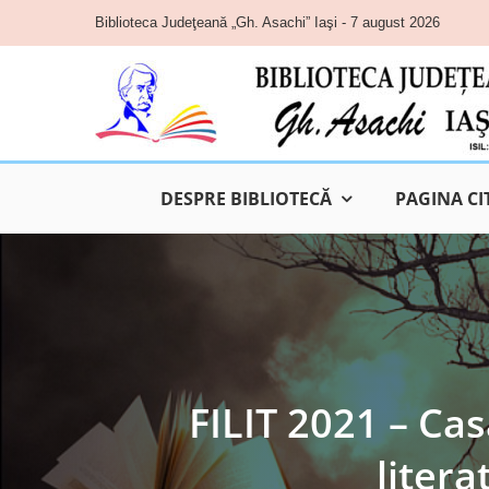
Skip
Biblioteca Judeţeană „Gh. Asachi” Iaşi - 7 august 2026
to
content
DESPRE BIBLIOTECĂ
PAGINA CI
FILIT 2021 – Ca
litera