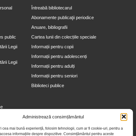
ersonal
Întreabă bibliotecarul
Abonamente publicaţii periodice
Anuare, bibliografii
es public
Cartea lunii din colecțiile speciale
rii Legii
Informații pentru copii
Informații pentru adolescenți
rii Legii
Informații pentru adulți
Informații pentru seniori
Biblioteci publice
se
Administrează consimțământul
ri cea mai bună experiență, folosim tehnologii, cum ar fi cookie-uri, pentru a
 accesa informațiile despre dispozitive. Consimțământul pentru aceste