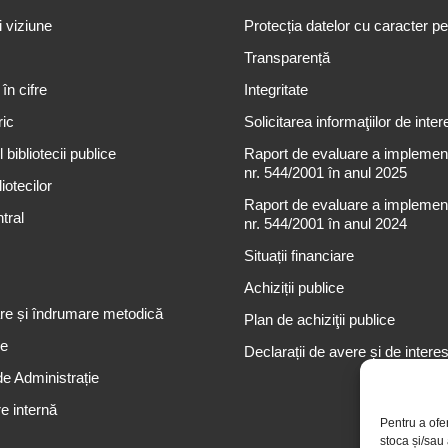
i viziune
Protecția datelor cu caracter p
Transparență
 în cifre
Integritate
ric
Solicitarea informaţiilor de inter
 bibliotecii publice
Raport de evaluare a implementă
nr. 544/2001 în anul 2025
iotecilor
Raport de evaluare a implementă
tral
nr. 544/2001 în anul 2024
Situații financiare
Achiziții publice
re și îndrumare metodică
Plan de achiziţii publice
re
Declarații de avere și de intere
de Administrație
e internă
Pentru a ofe
stoca și/sau