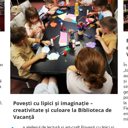
on
În
„I
au
i
și
a
si
ge
po
Povești cu lipici și imaginație –
0,
la
Fi
creativitate și culoare la Biblioteca de
en
Vacanță
mi
a atelierul de lectură și art-craft Povești cu lipici și