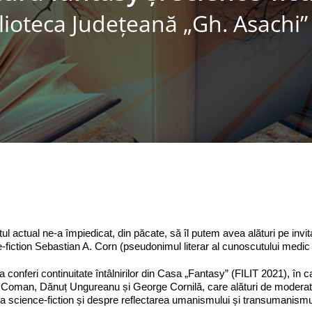
lioteca Judeţeană „Gh. Asachi” 
ul actual ne-a împiedicat, din păcate, să îl putem avea alături pe invit
-fiction Sebastian A. Corn (pseudonimul literar al cunoscutului medic 
a conferi continuitate întâlnirilor din Casa „Fantasy” (FILIT 2021), în c
Coman, Dănuț Ungureanu și George Cornilă, care alături de moderato
ura science-fiction și despre reflectarea umanismului și transumanismului