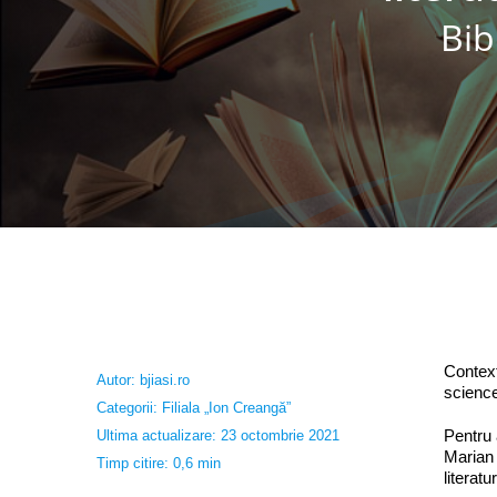
Bib
Context
Autor:
bjiasi.ro
science
Categorii:
Filiala „Ion Creangă”
Pentru 
Ultima actualizare: 23 octombrie 2021
Marian 
Timp citire: 0,6 min
literat