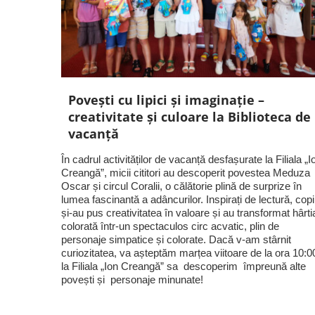
Povești cu lipici și imaginație –
creativitate și culoare la Biblioteca de
vacanță
În cadrul activităților de vacanță desfașurate la Filiala „I
Creangă”, micii cititori au descoperit povestea Meduza
Oscar și circul Coralii, o călătorie plină de surprize în
lumea fascinantă a adâncurilor. Inspirați de lectură, copii
și-au pus creativitatea în valoare și au transformat hârti
colorată într-un spectaculos circ acvatic, plin de
personaje simpatice și colorate. Dacă v-am stârnit
curiozitatea, va așteptăm marțea viitoare de la ora 10:0
la Filiala „Ion Creangă” sa descoperim împreună alte
povești și personaje minunate!