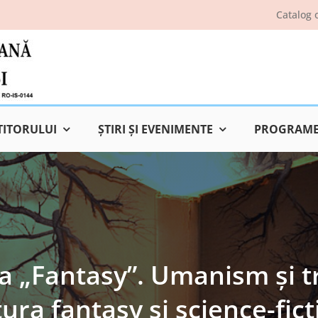
Catalog 
TITORULUI
ŞTIRI ŞI EVENIMENTE
PROGRAME 
sa „Fantasy”. Umanism și
tura fantasy și science-ficti