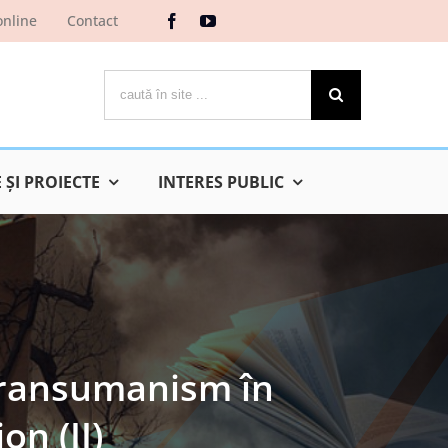
online
Contact
Cautare...
ŞI PROIECTE
INTERES PUBLIC
 transumanism în
on (II)