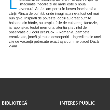
L
imaginație, fiecare zi de marți este o nouă
aventură! Astăzi am pornit în lumea fascinantă a
cărții Pânza de bufniță, unde imaginația ne-a fost cel mai
bun ghid. Inspirați de poveste, copiii au creat bufnițe
haioase din hârtie, au umplut foile de culoare și fantezie,
iar apoi și-au testat memoria, atenția și spiritul de
observație cu jocul BrainBox - România. Zâmbete,
creativitate, joacă și multe descoperiri – ingredientele unei
zile de vacanță petrecute exact așa cum ne place! Dacă
v-am
 BIBLIOTECĂ
INTERES PUBLIC