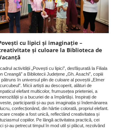
Povești cu lipici și imaginație –
creativitate și culoare la Biblioteca de
Vacanță
 cadrul activității „Povești cu lipici”, desfășurată la Filiala
on Creangă” a Bibliotecii Județene „Gh. Asachi”, copiii
 pătruns în universul plin de culoare al poveștii „Elmer
 curcubeul”. Micii artiști au descoperit, alături de
mpaticul elefant multicolor, frumusețea prieteniei, a
nerozității și a bucuriei de a împărtăși. Inspirați de
veste, participanții și-au pus imaginația și îndemânarea
 lucru, confecționând, din hârtie colorată, propriul elefant.
ecare creație a fost unică, reflectând creativitatea și
tuziasmul copiilor. Pe lângă activitatea practică, cei
ci și-au petrecut timpul în mod util și plăcut, rezolvând