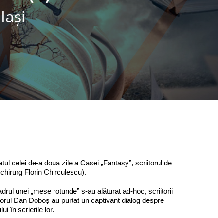
Iaşi
atul celei de-a doua zile a Casei „Fantasy”, scriitorul de
chirurg Florin Chirculescu).
adrul unei „mese rotunde” s-au alăturat ad-hoc, scriitorii
rul Dan Doboș au purtat un captivant dialog despre
 în scrierile lor.