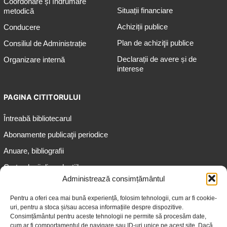
Coordonare și îndrumare
Situații financiare
metodică
Achiziții publice
Conducere
Plan de achiziţii publice
Consiliul de Administrație
Declarații de avere și de
Organizare internă
interese
PAGINA CITITORULUI
Întreabă bibliotecarul
Abonamente publicaţii periodice
Anuare, bibliografii
Cartea lunii din colecțiile
speciale
Administrează consimțământul
Informații pentru copii
Pentru a oferi cea mai bună experiență, folosim tehnologii, cum ar fi cookie-
uri, pentru a stoca și/sau accesa informațiile despre dispozitive.
Informații pentru adolescenți
Consimțământul pentru aceste tehnologii ne permite să procesăm date,
Informații pentru adulți
cum ar fi comportamentul de navigare sau ID-uri unice pe acest site. Dacă