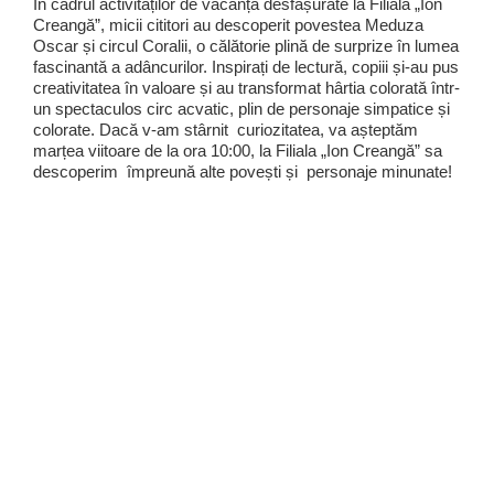
În cadrul activităților de vacanță desfașurate la Filiala „Ion
Creangă”, micii cititori au descoperit povestea Meduza
Oscar și circul Coralii, o călătorie plină de surprize în lumea
fascinantă a adâncurilor. Inspirați de lectură, copiii și-au pus
creativitatea în valoare și au transformat hârtia colorată într-
un spectaculos circ acvatic, plin de personaje simpatice și
colorate. Dacă v-am stârnit curiozitatea, va așteptăm
marțea viitoare de la ora 10:00, la Filiala „Ion Creangă” sa
descoperim împreună alte povești și personaje minunate!