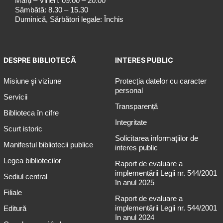
Marți – Vineri: 09.00 – 20.00
Sâmbătă: 8.30 – 15.30
Duminică, Sărbători legale: Închis
DESPRE BIBLIOTECĂ
INTERES PUBLIC
Misiune şi viziune
Protecția datelor cu caracter
personal
Servicii
Transparență
Biblioteca în cifre
Integritate
Scurt istoric
Solicitarea informaţiilor de
Manifestul bibliotecii publice
interes public
Legea bibliotecilor
Raport de evaluare a
implementării Legii nr. 544/2001
Sediul central
în anul 2025
Filiale
Raport de evaluare a
implementării Legii nr. 544/2001
Editură
în anul 2024