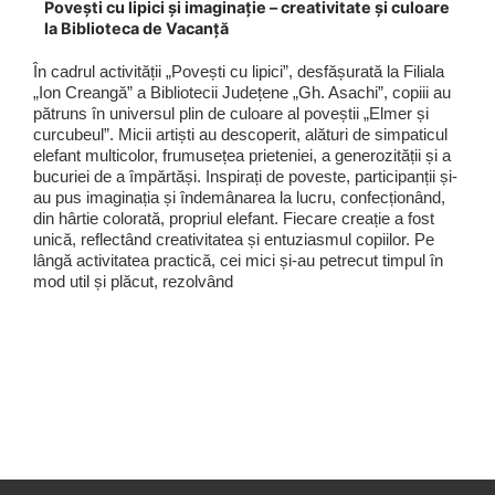
Povești cu lipici și imaginație – creativitate și culoare
la Biblioteca de Vacanță
În cadrul activității „Povești cu lipici”, desfășurată la Filiala
„Ion Creangă” a Bibliotecii Județene „Gh. Asachi”, copiii au
pătruns în universul plin de culoare al poveștii „Elmer și
curcubeul”. Micii artiști au descoperit, alături de simpaticul
elefant multicolor, frumusețea prieteniei, a generozității și a
bucuriei de a împărtăși. Inspirați de poveste, participanții și-
au pus imaginația și îndemânarea la lucru, confecționând,
din hârtie colorată, propriul elefant. Fiecare creație a fost
unică, reflectând creativitatea și entuziasmul copiilor. Pe
lângă activitatea practică, cei mici și-au petrecut timpul în
mod util și plăcut, rezolvând