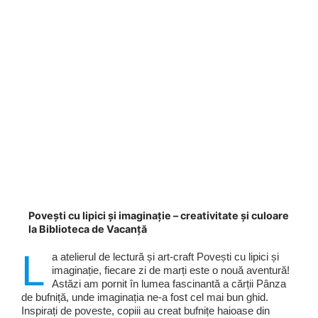
Povești cu lipici și imaginație – creativitate și culoare
la Biblioteca de Vacanță
L
a atelierul de lectură și art-craft Povești cu lipici și
imaginație, fiecare zi de marți este o nouă aventură!
Astăzi am pornit în lumea fascinantă a cărții Pânza
de bufniță, unde imaginația ne-a fost cel mai bun ghid.
Inspirați de poveste, copiii au creat bufnițe haioase din