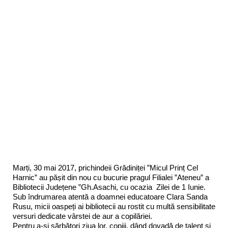
Marți, 30 mai 2017, prichindeii Grădiniței ”Micul Prinț Cel
Harnic” au pășit din nou cu bucurie pragul Filialei ”Ateneu” a
Bibliotecii Județene ”Gh.Asachi, cu ocazia Zilei de 1 Iunie.
Sub îndrumarea atentă a doamnei educatoare Clara Sanda
Rusu, micii oaspeți ai bibliotecii au rostit cu multă sensibilitate
versuri dedicate vârstei de aur a copilăriei.
Pentru a-și sărbători ziua lor, copiii, dând dovadă de talent și