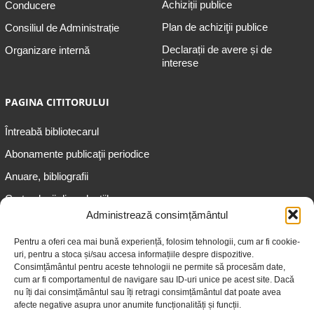
Achiziții publice
Conducere
Plan de achiziţii publice
Consiliul de Administrație
Declarații de avere și de
Organizare internă
interese
PAGINA CITITORULUI
Întreabă bibliotecarul
Abonamente publicaţii periodice
Anuare, bibliografii
Cartea lunii din colecțiile
speciale
Administrează consimțământul
Informații pentru copii
Pentru a oferi cea mai bună experiență, folosim tehnologii, cum ar fi cookie-
uri, pentru a stoca și/sau accesa informațiile despre dispozitive.
Informații pentru adolescenți
Consimțământul pentru aceste tehnologii ne permite să procesăm date,
Informații pentru adulți
cum ar fi comportamentul de navigare sau ID-uri unice pe acest site. Dacă
nu îți dai consimțământul sau îți retragi consimțământul dat poate avea
Informații pentru seniori
afecte negative asupra unor anumite funcționalități și funcții.