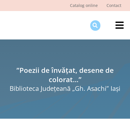
Skip
Catalog online
Contact
to
content
Tog
Nav
Des
Pagi
Şti
”Poezii de învățat, desene de
colorat…”
Pro
Biblioteca Judeţeană „Gh. Asachi” Iaşi
Int