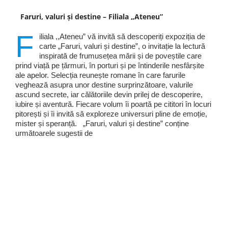
Faruri, valuri și destine – Filiala „Ateneu”
F
iliala ,,Ateneu” vă invită să descoperiți expoziția de
carte „Faruri, valuri și destine”, o invitație la lectură
inspirată de frumusețea mării și de poveștile care
prind viață pe țărmuri, în porturi și pe întinderile nesfârșite
ale apelor. Selecția reunește romane în care farurile
veghează asupra unor destine surprinzătoare, valurile
ascund secrete, iar călătoriile devin prilej de descoperire,
iubire și aventură. Fiecare volum îi poartă pe cititori în locuri
pitorești și îi invită să exploreze universuri pline de emoție,
mister și speranță. „Faruri, valuri și destine” conține
următoarele sugestii de