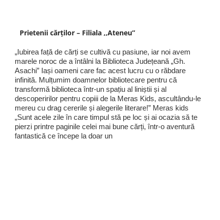
Prietenii cărților – Filiala ,,Ateneu”
„Iubirea față de cărți se cultivă cu pasiune, iar noi avem
marele noroc de a întâlni la Biblioteca Județeană „Gh.
Asachi” Iași oameni care fac acest lucru cu o răbdare
infinită. Mulțumim doamnelor bibliotecare pentru că
transformă biblioteca într-un spațiu al liniștii și al
descoperirilor pentru copiii de la Meras Kids, ascultându-le
mereu cu drag cererile și alegerile literare!” Meras kids
„Sunt acele zile în care timpul stă pe loc și ai ocazia să te
pierzi printre paginile celei mai bune cărți, într-o aventură
fantastică ce începe la doar un