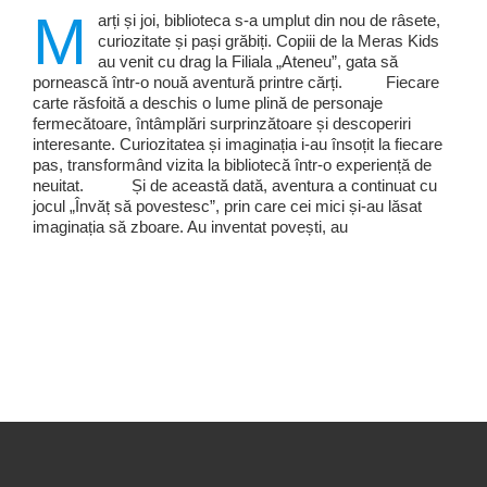
M
arți și joi, biblioteca s-a umplut din nou de râsete,
curiozitate și pași grăbiți. Copiii de la Meras Kids
au venit cu drag la Filiala „Ateneu”, gata să
pornească într-o nouă aventură printre cărți. Fiecare
carte răsfoită a deschis o lume plină de personaje
fermecătoare, întâmplări surprinzătoare și descoperiri
interesante. Curiozitatea și imaginația i-au însoțit la fiecare
pas, transformând vizita la bibliotecă într-o experiență de
neuitat. Și de această dată, aventura a continuat cu
jocul „Învăț să povestesc”, prin care cei mici și-au lăsat
imaginația să zboare. Au inventat povești, au