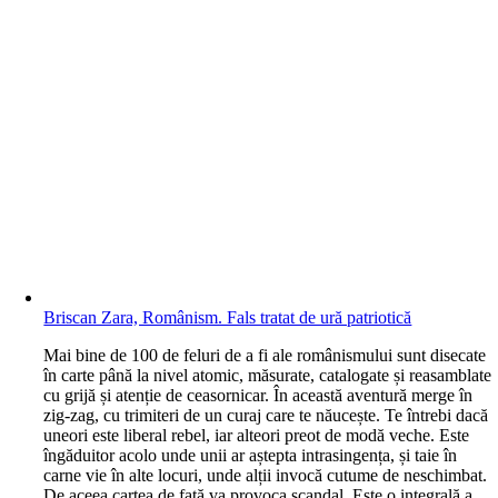
Briscan Zara, Românism. Fals tratat de ură patriotică
M
ai bine de 100 de feluri de a fi ale românismului sunt disecate
în carte până la nivel atomic, măsurate, catalogate și reasamblate
cu grijă și atenție de ceasornicar. În această aventură merge în
zig-zag, cu trimiteri de un curaj care te năucește. Te întrebi dacă
uneori este liberal rebel, iar alteori preot de modă veche. Este
îngăduitor acolo unde unii ar aștepta intrasingența, și taie în
carne vie în alte locuri, unde alții invocă cutume de neschimbat.
De aceea cartea de față va provoca scandal. Este o integrală a