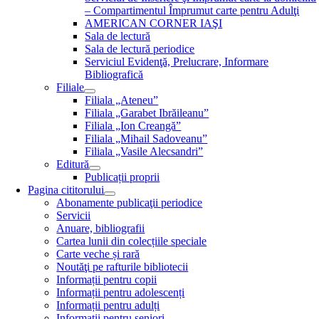
– Compartimentul Împrumut carte pentru Adulţi
AMERICAN CORNER IAŞI
Sala de lectură
Sala de lectură periodice
Serviciul Evidenţă, Prelucrare, Informare
Bibliografică
Filiale
Filiala „Ateneu”
Filiala „Garabet Ibrăileanu”
Filiala „Ion Creangă”
Filiala „Mihail Sadoveanu”
Filiala „Vasile Alecsandri”
Editură
Publicații proprii
Pagina cititorului
Abonamente publicaţii periodice
Servicii
Anuare, bibliografii
Cartea lunii din colecțiile speciale
Carte veche și rară
Noutăţi pe rafturile bibliotecii
Informații pentru copii
Informații pentru adolescenți
Informații pentru adulți
Informații pentru seniori