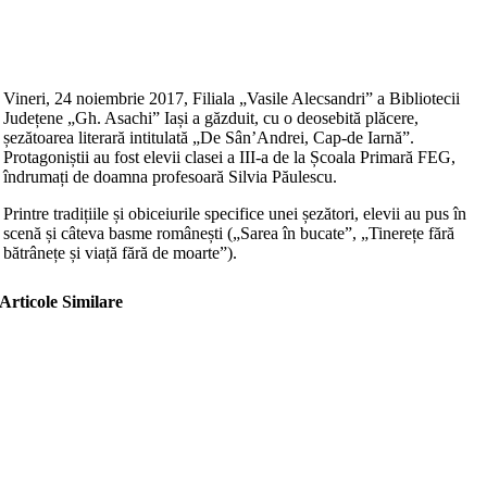
Vineri, 24 noiembrie 2017, Filiala „Vasile Alecsandri” a Bibliotecii
Județene „Gh. Asachi” Iași a găzduit, cu o deosebită plăcere,
șezătoarea literară intitulată „De Sân’Andrei, Cap-de Iarnă”.
Protagoniștii au fost elevii clasei a III-a de la Școala Primară FEG,
îndrumați de doamna profesoară Silvia Păulescu.
Printre tradițiile și obiceiurile specifice unei șezători, elevii au pus în
scenă și câteva basme românești („Sarea în bucate”, „Tinerețe fără
bătrânețe și viață fără de moarte”).
Articole Similare