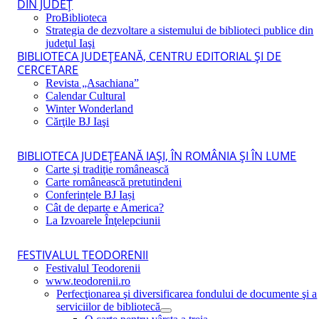
DIN JUDEŢ
ProBiblioteca
Strategia de dezvoltare a sistemului de biblioteci publice din
judeţul Iaşi
BIBLIOTECA JUDEŢEANĂ, CENTRU EDITORIAL ŞI DE
CERCETARE
Revista „Asachiana”
Calendar Cultural
Winter Wonderland
Cărţile BJ Iaşi
BIBLIOTECA JUDEŢEANĂ IAŞI, ÎN ROMÂNIA ŞI ÎN LUME
Carte şi tradiţie românească
Carte românească pretutindeni
Conferințele BJ Iași
Cât de departe e America?
La Izvoarele Înţelepciunii
FESTIVALUL TEODORENII
Festivalul Teodorenii
www.teodorenii.ro
Perfecţionarea şi diversificarea fondului de documente şi a
serviciilor de bibliotecă