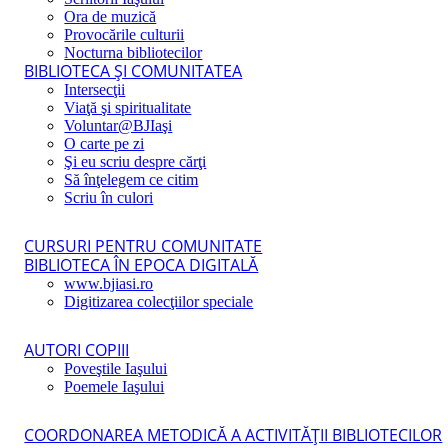
Ora de muzică
Provocările culturii
Nocturna bibliotecilor
BIBLIOTECA ŞI COMUNITATEA
Intersecţii
Viaţă şi spiritualitate
Voluntar@BJIaşi
O carte pe zi
Şi eu scriu despre cărţi
Să înţelegem ce citim
Scriu în culori
CURSURI PENTRU COMUNITATE
BIBLIOTECA ÎN EPOCA DIGITALĂ
www.bjiasi.ro
Digitizarea colecţiilor speciale
AUTORI COPIII
Poveştile Iaşului
Poemele Iaşului
COORDONAREA METODICĂ A ACTIVITĂŢII BIBLIOTECILOR