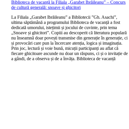
Biblioteca de vacanță la Filiala „Garabet Ibrăileanu” – Concurs
de cultură generală: snoave și ghicitori
L
a Filiala „Garabet Ibrăileanu” a Bibliotecii ”Gh. Asachi”,
ultima săptămână a programului Biblioteca de vacanță a fost
dedicată umorului, istețimii și jocului de cuvinte, prin tema
„Snoave și ghicitori”. Copiii au descoperit că literatura populară
nu înseamnă doar povești transmise din generație în generație, ci
și provocări care pun la încercare atenția, logica și imaginația.
Prin joc, lectură și voie bună, micuții participanți au aflat că
fiecare ghicitoare ascunde nu doar un răspuns, ci și o invitație de
a gândi, de a observa și de a învăța. Biblioteca de vacanță