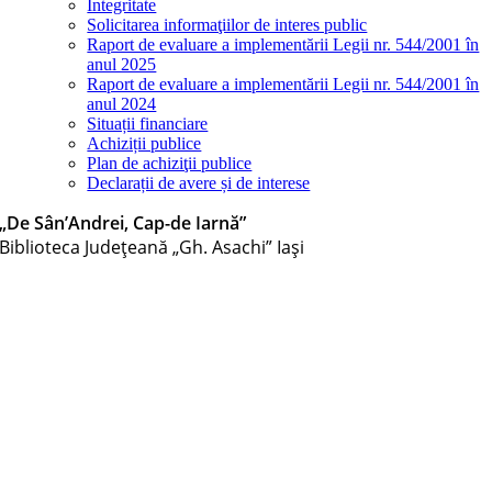
Integritate
Solicitarea informaţiilor de interes public
Raport de evaluare a implementării Legii nr. 544/2001 în
anul 2025
Raport de evaluare a implementării Legii nr. 544/2001 în
anul 2024
Situații financiare
Achiziții publice
Plan de achiziţii publice
Declarații de avere și de interese
„De Sân’Andrei, Cap-de Iarnă”
Biblioteca Judeţeană „Gh. Asachi” Iaşi