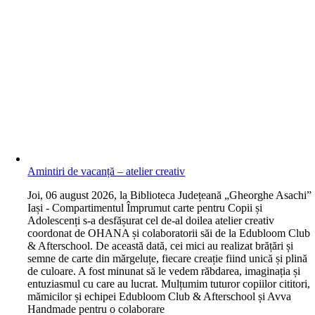
Amintiri de vacanță – atelier creativ
J
oi, 06 august 2026, la Biblioteca Județeană „Gheorghe Asachi”
Iași - Compartimentul Împrumut carte pentru Copii și
Adolescenți s-a desfășurat cel de-al doilea atelier creativ
coordonat de OHANA și colaboratorii săi de la Edubloom Club
& Afterschool. De această dată, cei mici au realizat brățări și
semne de carte din mărgeluțe, fiecare creație fiind unică și plină
de culoare. A fost minunat să le vedem răbdarea, imaginația și
entuziasmul cu care au lucrat. Mulțumim tuturor copiilor cititori,
mămicilor și echipei Edubloom Club & Afterschool și Avva
Handmade pentru o colaborare