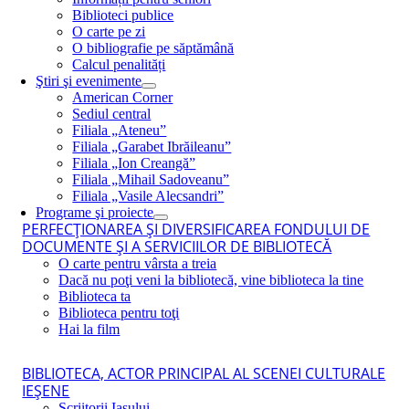
Biblioteci publice
O carte pe zi
O bibliografie pe săptămână
Calcul penalități
Ştiri şi evenimente
American Corner
Sediul central
Filiala „Ateneu”
Filiala „Garabet Ibrăileanu”
Filiala „Ion Creangă”
Filiala „Mihail Sadoveanu”
Filiala „Vasile Alecsandri”
Programe şi proiecte
PERFECŢIONAREA ŞI DIVERSIFICAREA FONDULUI DE
DOCUMENTE ŞI A SERVICIILOR DE BIBLIOTECĂ
O carte pentru vârsta a treia
Dacă nu poţi veni la bibliotecă, vine biblioteca la tine
Biblioteca ta
Biblioteca pentru toţi
Hai la film
BIBLIOTECA, ACTOR PRINCIPAL AL SCENEI CULTURALE
IEŞENE
Scriitorii Iaşului