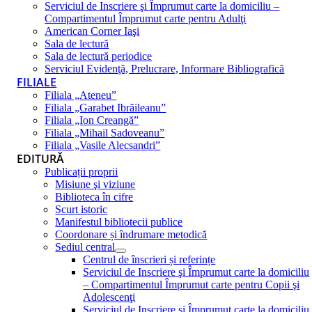
Serviciul de Inscriere şi Împrumut carte la domiciliu –
Compartimentul Împrumut carte pentru Adulţi
American Corner Iaşi
Sala de lectură
Sala de lectură periodice
Serviciul Evidenţă, Prelucrare, Informare Bibliografică
FILIALE
Filiala „Ateneu”
Filiala „Garabet Ibrăileanu”
Filiala „Ion Creangă”
Filiala „Mihail Sadoveanu”
Filiala „Vasile Alecsandri”
EDITURĂ
Publicații proprii
Misiune şi viziune
Biblioteca în cifre
Scurt istoric
Manifestul bibliotecii publice
Coordonare și îndrumare metodică
Sediul central
Centrul de înscrieri și referințe
Serviciul de Inscriere şi Împrumut carte la domiciliu
– Compartimentul Împrumut carte pentru Copii şi
Adolescenţi
Serviciul de Inscriere şi Împrumut carte la domiciliu