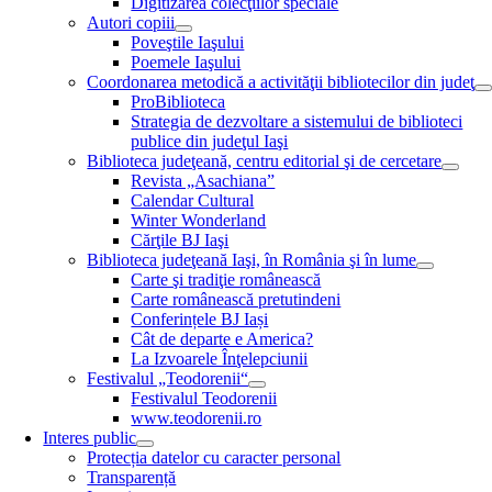
Digitizarea colecţiilor speciale
Autori copiii
Poveştile Iaşului
Poemele Iaşului
Coordonarea metodică a activităţii bibliotecilor din judeţ
ProBiblioteca
Strategia de dezvoltare a sistemului de biblioteci
publice din judeţul Iaşi
Biblioteca judeţeană, centru editorial şi de cercetare
Revista „Asachiana”
Calendar Cultural
Winter Wonderland
Cărţile BJ Iaşi
Biblioteca judeţeană Iaşi, în România şi în lume
Carte şi tradiţie românească
Carte românească pretutindeni
Conferințele BJ Iași
Cât de departe e America?
La Izvoarele Înţelepciunii
Festivalul „Teodorenii“
Festivalul Teodorenii
www.teodorenii.ro
Interes public
Protecția datelor cu caracter personal
Transparență