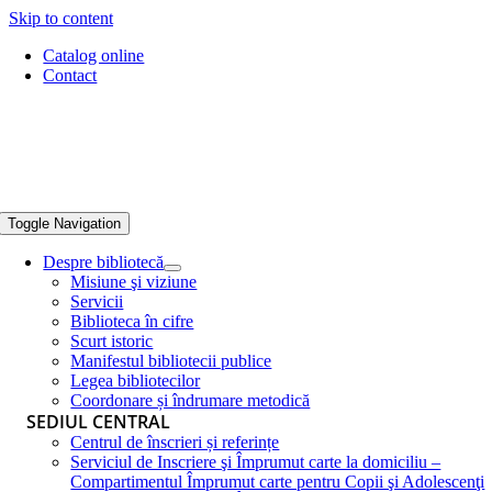
Skip to content
Catalog online
Contact
Toggle Navigation
Despre bibliotecă
Misiune şi viziune
Servicii
Biblioteca în cifre
Scurt istoric
Manifestul bibliotecii publice
Legea bibliotecilor
Coordonare și îndrumare metodică
SEDIUL CENTRAL
Centrul de înscrieri și referințe
Serviciul de Inscriere şi Împrumut carte la domiciliu –
Compartimentul Împrumut carte pentru Copii şi Adolescenţi