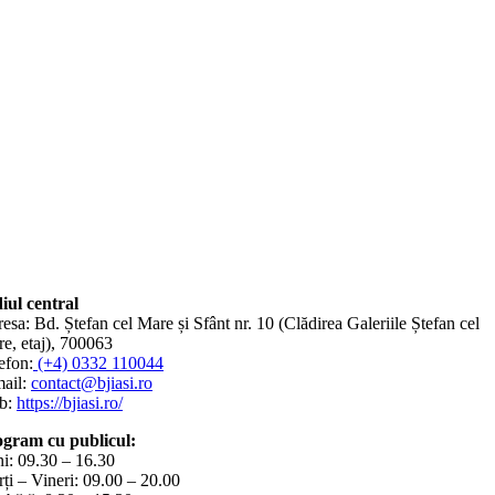
iul central
esa: Bd. Ștefan cel Mare și Sfânt nr. 10 (Clădirea Galeriile Ștefan cel
e, etaj), 700063
efon:
(+4) 0332 110044
ail:
contact@bjiasi.ro
b:
https://bjiasi.ro/
gram cu publicul:
i: 09.30 – 16.30
ți – Vineri: 09.00 – 20.00