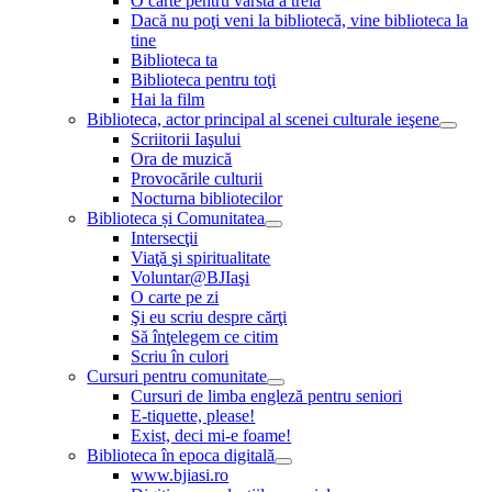
O carte pentru vârsta a treia
Dacă nu poţi veni la bibliotecă, vine biblioteca la
tine
Biblioteca ta
Biblioteca pentru toţi
Hai la film
Biblioteca, actor principal al scenei culturale ieşene
Scriitorii Iaşului
Ora de muzică
Provocările culturii
Nocturna bibliotecilor
Biblioteca și Comunitatea
Intersecţii
Viaţă şi spiritualitate
Voluntar@BJIaşi
O carte pe zi
Şi eu scriu despre cărţi
Să înţelegem ce citim
Scriu în culori
Cursuri pentru comunitate
Cursuri de limba engleză pentru seniori
E-tiquette, please!
Exist, deci mi-e foame!
Biblioteca în epoca digitală
www.bjiasi.ro