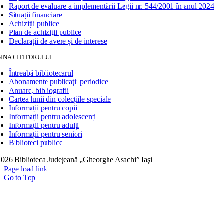
Raport de evaluare a implementării Legii nr. 544/2001 în anul 2024
Situații financiare
Achiziții publice
Plan de achiziţii publice
Declarații de avere și de interese
INA CITITORULUI
Întreabă bibliotecarul
Abonamente publicaţii periodice
Anuare, bibliografii
Cartea lunii din colecțiile speciale
Informații pentru copii
Informații pentru adolescenți
Informații pentru adulți
Informații pentru seniori
Biblioteci publice
026 Biblioteca Judeţeană „Gheorghe Asachi” Iaşi
Page load link
Go to Top