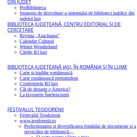
DIN JUDEŢ
ProBiblioteca
Strategia de dezvoltare a sistemului de biblioteci publice din
judeţul Iaşi
BIBLIOTECA JUDEŢEANĂ, CENTRU EDITORIAL ŞI DE
CERCETARE
Revista „Asachiana”
Calendar Cultural
Winter Wonderland
Cărţile BJ Iaşi
BIBLIOTECA JUDEŢEANĂ IAŞI, ÎN ROMÂNIA ŞI ÎN LUME
Carte şi tradiţie românească
Carte românească pretutindeni
Conferințele BJ Iași
Cât de departe e America?
La Izvoarele Înţelepciunii
FESTIVALUL TEODORENII
Festivalul Teodorenii
www.teodorenii.ro
Perfecţionarea şi diversificarea fondului de documente şi a
serviciilor de bibliotecă