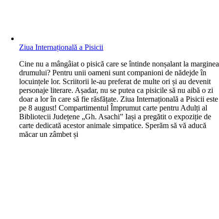
Ziua Internațională a Pisicii
C
ine nu a mângâiat o pisică care se întinde nonșalant la margine
drumului? Pentru unii oameni sunt companioni de nădejde în
locuințele lor. Scriitorii le-au preferat de multe ori și au devenit
personaje literare. Așadar, nu se putea ca pisicile să nu aibă o zi
doar a lor în care să fie răsfățate. Ziua Internațională a Pisicii este
pe 8 august! Compartimentul Împrumut carte pentru Adulți al
Bibliotecii Județene „Gh. Asachi” Iași a pregătit o expoziție de
carte dedicată acestor animale simpatice. Sperăm să vă aducă
măcar un zâmbet și