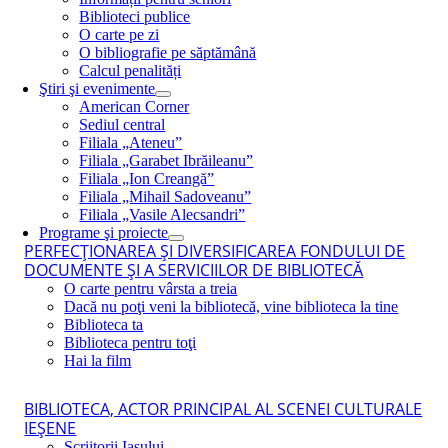
Biblioteci publice
O carte pe zi
O bibliografie pe săptămână
Calcul penalități
Ştiri şi evenimente
American Corner
Sediul central
Filiala „Ateneu”
Filiala „Garabet Ibrăileanu”
Filiala „Ion Creangă”
Filiala „Mihail Sadoveanu”
Filiala „Vasile Alecsandri”
Programe şi proiecte
PERFECŢIONAREA ŞI DIVERSIFICAREA FONDULUI DE
DOCUMENTE ŞI A SERVICIILOR DE BIBLIOTECĂ
O carte pentru vârsta a treia
Dacă nu poţi veni la bibliotecă, vine biblioteca la tine
Biblioteca ta
Biblioteca pentru toţi
Hai la film
BIBLIOTECA, ACTOR PRINCIPAL AL SCENEI CULTURALE
IEŞENE
Scriitorii Iaşului