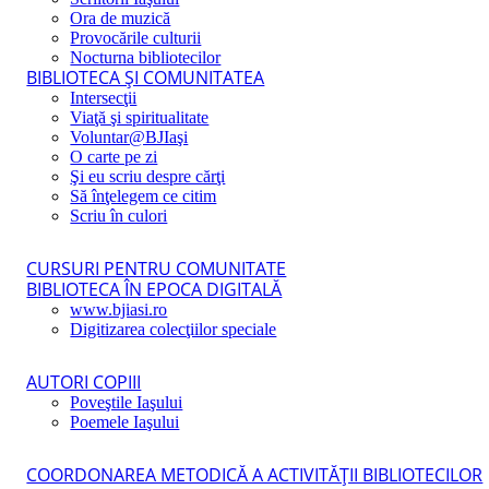
Ora de muzică
Provocările culturii
Nocturna bibliotecilor
BIBLIOTECA ŞI COMUNITATEA
Intersecţii
Viaţă şi spiritualitate
Voluntar@BJIaşi
O carte pe zi
Şi eu scriu despre cărţi
Să înţelegem ce citim
Scriu în culori
CURSURI PENTRU COMUNITATE
BIBLIOTECA ÎN EPOCA DIGITALĂ
www.bjiasi.ro
Digitizarea colecţiilor speciale
AUTORI COPIII
Poveştile Iaşului
Poemele Iaşului
COORDONAREA METODICĂ A ACTIVITĂŢII BIBLIOTECILOR