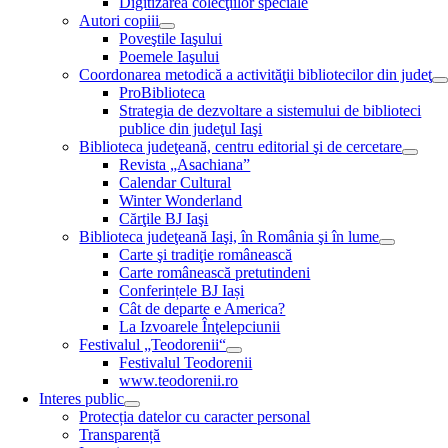
Digitizarea colecţiilor speciale
Autori copiii
Poveştile Iaşului
Poemele Iaşului
Coordonarea metodică a activităţii bibliotecilor din judeţ
ProBiblioteca
Strategia de dezvoltare a sistemului de biblioteci
publice din judeţul Iaşi
Biblioteca judeţeană, centru editorial şi de cercetare
Revista „Asachiana”
Calendar Cultural
Winter Wonderland
Cărţile BJ Iaşi
Biblioteca judeţeană Iaşi, în România şi în lume
Carte şi tradiţie românească
Carte românească pretutindeni
Conferințele BJ Iași
Cât de departe e America?
La Izvoarele Înţelepciunii
Festivalul „Teodorenii“
Festivalul Teodorenii
www.teodorenii.ro
Interes public
Protecția datelor cu caracter personal
Transparență