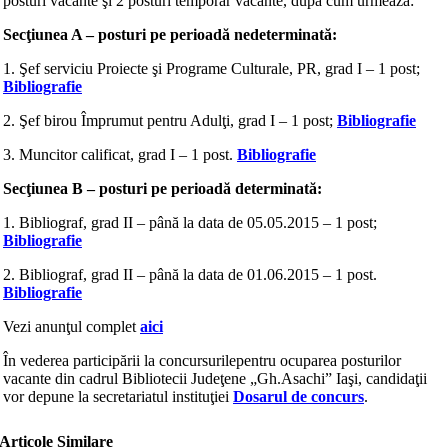
posturi vacante şi 2 posturi temporar vacante, după cum urmează:
Secţiunea A – posturi pe perioadă nedeterminată:
1. Şef serviciu Proiecte şi Programe Culturale, PR, grad I – 1 post;
Bibliografie
2. Şef birou Împrumut pentru Adulţi, grad I – 1 post;
Bibliografie
3. Muncitor calificat, grad I – 1 post.
Bibliografie
Secţiunea B – posturi pe perioadă determinată:
1. Bibliograf, grad II – până la data de 05.05.2015 – 1 post;
Bibliografie
2. Bibliograf, grad II – până la data de 01.06.2015 – 1 post.
Bibliografie
Vezi anunţul complet
aici
În vederea participării la concursurilepentru ocuparea posturilor
vacante din cadrul Bibliotecii Judeţene „Gh.Asachi” Iaşi, candidaţii
vor depune la secretariatul instituţiei
Dosarul de concurs
.
Articole Similare