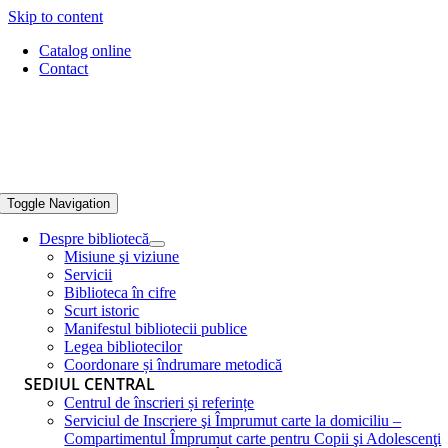
Skip to content
Catalog online
Contact
Toggle Navigation
Despre bibliotecă
Misiune şi viziune
Servicii
Biblioteca în cifre
Scurt istoric
Manifestul bibliotecii publice
Legea bibliotecilor
Coordonare și îndrumare metodică
SEDIUL CENTRAL
Centrul de înscrieri și referințe
Serviciul de Inscriere şi Împrumut carte la domiciliu –
Compartimentul Împrumut carte pentru Copii şi Adolescenţi