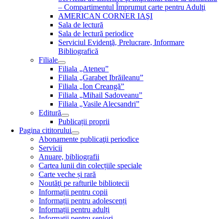
– Compartimentul Împrumut carte pentru Adulţi
AMERICAN CORNER IAŞI
Sala de lectură
Sala de lectură periodice
Serviciul Evidenţă, Prelucrare, Informare
Bibliografică
Filiale
Filiala „Ateneu”
Filiala „Garabet Ibrăileanu”
Filiala „Ion Creangă”
Filiala „Mihail Sadoveanu”
Filiala „Vasile Alecsandri”
Editură
Publicații proprii
Pagina cititorului
Abonamente publicaţii periodice
Servicii
Anuare, bibliografii
Cartea lunii din colecțiile speciale
Carte veche și rară
Noutăţi pe rafturile bibliotecii
Informații pentru copii
Informații pentru adolescenți
Informații pentru adulți
Informații pentru seniori