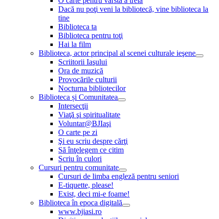
O carte pentru vârsta a treia
Dacă nu poţi veni la bibliotecă, vine biblioteca la
tine
Biblioteca ta
Biblioteca pentru toţi
Hai la film
Biblioteca, actor principal al scenei culturale ieşene
Scriitorii Iaşului
Ora de muzică
Provocările culturii
Nocturna bibliotecilor
Biblioteca și Comunitatea
Intersecţii
Viaţă şi spiritualitate
Voluntar@BJIaşi
O carte pe zi
Şi eu scriu despre cărţi
Să înţelegem ce citim
Scriu în culori
Cursuri pentru comunitate
Cursuri de limba engleză pentru seniori
E-tiquette, please!
Exist, deci mi-e foame!
Biblioteca în epoca digitală
www.bjiasi.ro