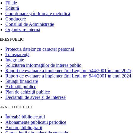
Filiale
Editură
Coordonare și îndrumare metodică
Conducere
Consiliul de Administrație
Organizare internă
ERES PUBLIC
Protecția datelor cu caracter personal
Transparență
Integritate
Solicitarea informaţiilor de interes public
Raport de evaluare a implementării Legii nr. 544/2001 în anul 2025
Raport de evaluare a implementării Legii nr. 544/2001 în anul 2024
Situații financiare
Achiziții publice
Plan de achiziţii publice
Declarații de avere și de interese
INA CITITORULUI
Întreabă bibliotecarul
Abonamente publicaţii periodice
Anuare, bibliografii
Cartea lunii din colecțiile speciale