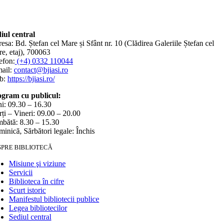
iul central
esa: Bd. Ștefan cel Mare și Sfânt nr. 10 (Clădirea Galeriile Ștefan cel
e, etaj), 700063
efon:
(+4) 0332 110044
ail:
contact@bjiasi.ro
b:
https://bjiasi.ro/
gram cu publicul:
i: 09.30 – 16.30
ți – Vineri: 09.00 – 20.00
bătă: 8.30 – 15.30
inică, Sărbători legale: Închis
SPRE BIBLIOTECĂ
Misiune şi viziune
Servicii
Biblioteca în cifre
Scurt istoric
Manifestul bibliotecii publice
Legea bibliotecilor
Sediul central