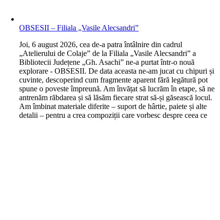
OBSESII – Filiala „Vasile Alecsandri”
J
oi, 6 august 2026, cea de-a patra întâlnire din cadrul
„Atelierului de Colaje” de la Filiala „Vasile Alecsandri” a
Bibliotecii Județene „Gh. Asachi” ne-a purtat într-o nouă
explorare - OBSESII. De data aceasta ne-am jucat cu chipuri și
cuvinte, descoperind cum fragmente aparent fără legătură pot
spune o poveste împreună. Am învățat să lucrăm în etape, să ne
antrenăm răbdarea și să lăsăm fiecare strat să-și găsească locul.
Am îmbinat materiale diferite – suport de hârtie, paiete și alte
detalii – pentru a crea compoziții care vorbesc despre ceea ce