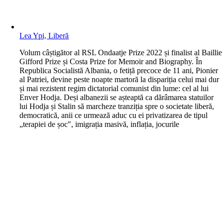
Lea Ypi, Liberă
V
olum câștigător al RSL Ondaatje Prize 2022 și finalist al Baillie
Gifford Prize și Costa Prize for Memoir and Biography. În
Republica Socialistă Albania, o fetiță precoce de 11 ani, Pionier
al Patriei, devine peste noapte martoră la dispariția celui mai dur
și mai rezistent regim dictatorial comunist din lume: cel al lui
Enver Hodja. Deși albanezii se așteaptă ca dărâmarea statuilor
lui Hodja și Stalin să marcheze tranziția spre o societate liberă,
democratică, anii ce urmează aduc cu ei privatizarea de tipul
„terapiei de șoc", imigrația masivă, inflația, jocurile