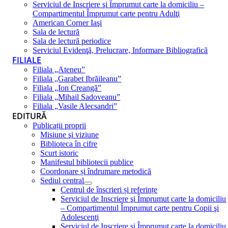
Serviciul de Inscriere şi Împrumut carte la domiciliu –
Compartimentul Împrumut carte pentru Adulţi
American Corner Iaşi
Sala de lectură
Sala de lectură periodice
Serviciul Evidenţă, Prelucrare, Informare Bibliografică
FILIALE
Filiala „Ateneu”
Filiala „Garabet Ibrăileanu”
Filiala „Ion Creangă”
Filiala „Mihail Sadoveanu”
Filiala „Vasile Alecsandri”
EDITURĂ
Publicații proprii
Misiune şi viziune
Biblioteca în cifre
Scurt istoric
Manifestul bibliotecii publice
Coordonare și îndrumare metodică
Sediul central
Centrul de înscrieri și referințe
Serviciul de Inscriere şi Împrumut carte la domiciliu
– Compartimentul Împrumut carte pentru Copii şi
Adolescenţi
Serviciul de Inscriere şi Împrumut carte la domiciliu