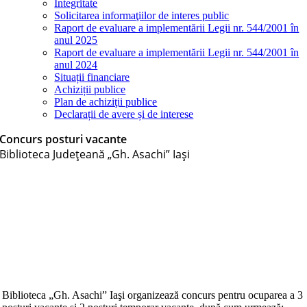
Integritate
Solicitarea informaţiilor de interes public
Raport de evaluare a implementării Legii nr. 544/2001 în
anul 2025
Raport de evaluare a implementării Legii nr. 544/2001 în
anul 2024
Situații financiare
Achiziții publice
Plan de achiziţii publice
Declarații de avere și de interese
Concurs posturi vacante
Biblioteca Judeţeană „Gh. Asachi” Iaşi
Biblioteca „Gh. Asachi” Iaşi organizează concurs pentru ocuparea a 3