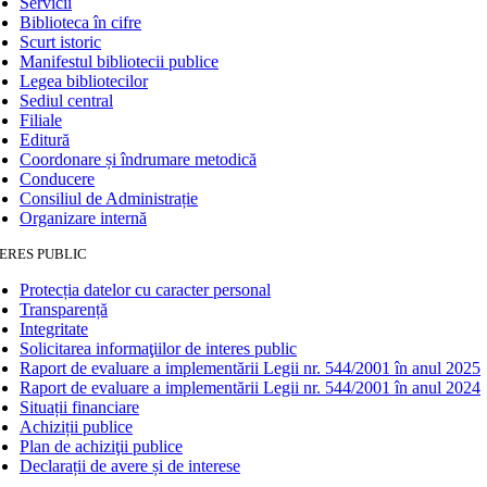
Servicii
Biblioteca în cifre
Scurt istoric
Manifestul bibliotecii publice
Legea bibliotecilor
Sediul central
Filiale
Editură
Coordonare și îndrumare metodică
Conducere
Consiliul de Administrație
Organizare internă
ERES PUBLIC
Protecția datelor cu caracter personal
Transparență
Integritate
Solicitarea informaţiilor de interes public
Raport de evaluare a implementării Legii nr. 544/2001 în anul 2025
Raport de evaluare a implementării Legii nr. 544/2001 în anul 2024
Situații financiare
Achiziții publice
Plan de achiziţii publice
Declarații de avere și de interese