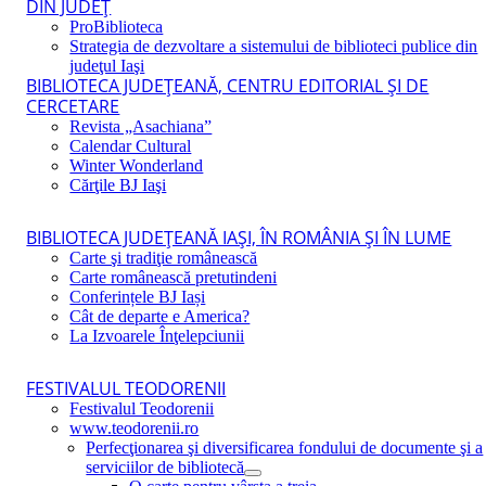
DIN JUDEŢ
ProBiblioteca
Strategia de dezvoltare a sistemului de biblioteci publice din
judeţul Iaşi
BIBLIOTECA JUDEŢEANĂ, CENTRU EDITORIAL ŞI DE
CERCETARE
Revista „Asachiana”
Calendar Cultural
Winter Wonderland
Cărţile BJ Iaşi
BIBLIOTECA JUDEŢEANĂ IAŞI, ÎN ROMÂNIA ŞI ÎN LUME
Carte şi tradiţie românească
Carte românească pretutindeni
Conferințele BJ Iași
Cât de departe e America?
La Izvoarele Înţelepciunii
FESTIVALUL TEODORENII
Festivalul Teodorenii
www.teodorenii.ro
Perfecţionarea şi diversificarea fondului de documente şi a
serviciilor de bibliotecă