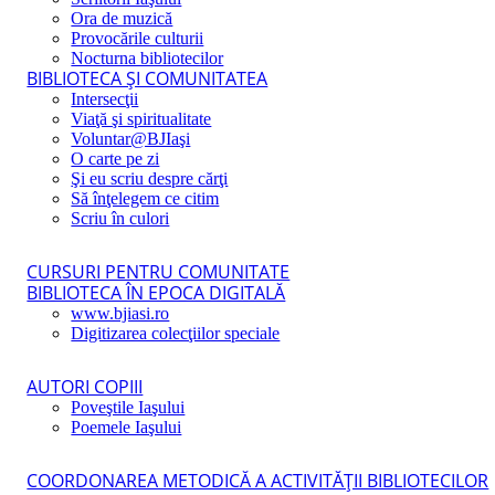
Ora de muzică
Provocările culturii
Nocturna bibliotecilor
BIBLIOTECA ŞI COMUNITATEA
Intersecţii
Viaţă şi spiritualitate
Voluntar@BJIaşi
O carte pe zi
Şi eu scriu despre cărţi
Să înţelegem ce citim
Scriu în culori
CURSURI PENTRU COMUNITATE
BIBLIOTECA ÎN EPOCA DIGITALĂ
www.bjiasi.ro
Digitizarea colecţiilor speciale
AUTORI COPIII
Poveştile Iaşului
Poemele Iaşului
COORDONAREA METODICĂ A ACTIVITĂŢII BIBLIOTECILOR