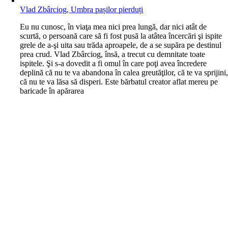
Vlad Zbârciog, Umbra pașilor pierduți
E
u nu cunosc, în viaţa mea nici prea lungă, dar nici atât de
scurtă, o persoană care să fi fost pusă la atâtea încercări şi ispite
grele de a-şi uita sau trăda aproapele, de a se supăra pe destinul
prea crud. Vlad Zbârciog, însă, a trecut cu demnitate toate
ispitele. Şi s-a dovedit a fi omul în care poţi avea încredere
deplină că nu te va abandona în calea greutăţilor, că te va sprijini
că nu te va lăsa să disperi. Este bărbatul creator aflat mereu pe
baricade în apărarea