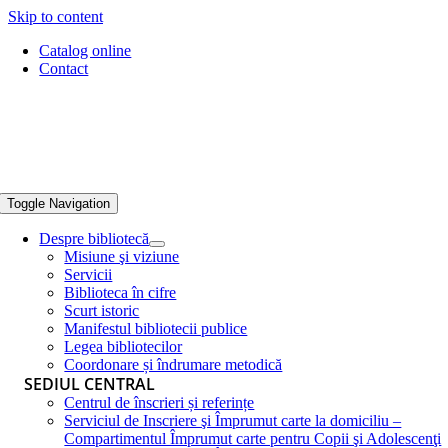
Skip to content
Catalog online
Contact
Toggle Navigation
Despre bibliotecă
Misiune şi viziune
Servicii
Biblioteca în cifre
Scurt istoric
Manifestul bibliotecii publice
Legea bibliotecilor
Coordonare și îndrumare metodică
SEDIUL CENTRAL
Centrul de înscrieri și referințe
Serviciul de Inscriere şi Împrumut carte la domiciliu –
Compartimentul Împrumut carte pentru Copii şi Adolescenţi