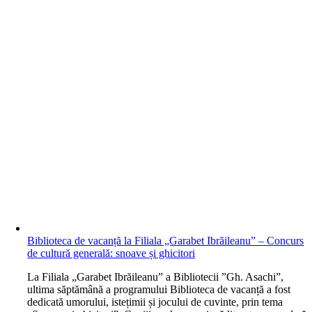
Biblioteca de vacanță la Filiala „Garabet Ibrăileanu” – Concurs
de cultură generală: snoave și ghicitori
L
a Filiala „Garabet Ibrăileanu” a Bibliotecii ”Gh. Asachi”,
ultima săptămână a programului Biblioteca de vacanță a fost
dedicată umorului, istețimii și jocului de cuvinte, prin tema