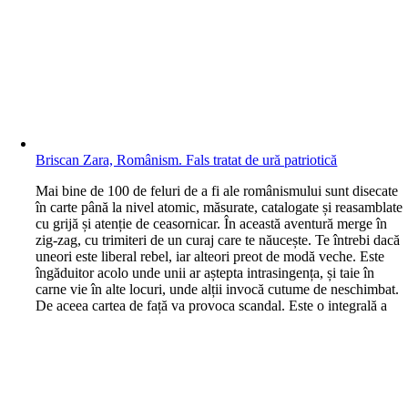
Briscan Zara, Românism. Fals tratat de ură patriotică
M
ai bine de 100 de feluri de a fi ale românismului sunt disecate
în carte până la nivel atomic, măsurate, catalogate și reasamblate
cu grijă și atenție de ceasornicar. În această aventură merge în
zig-zag, cu trimiteri de un curaj care te năucește. Te întrebi dacă
uneori este liberal rebel, iar alteori preot de modă veche. Este
îngăduitor acolo unde unii ar aștepta intrasingența, și taie în
carne vie în alte locuri, unde alții invocă cutume de neschimbat.
De aceea cartea de față va provoca scandal. Este o integrală a