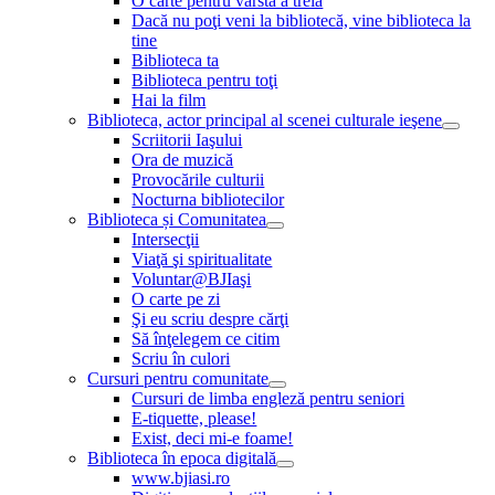
O carte pentru vârsta a treia
Dacă nu poţi veni la bibliotecă, vine biblioteca la
tine
Biblioteca ta
Biblioteca pentru toţi
Hai la film
Biblioteca, actor principal al scenei culturale ieşene
Scriitorii Iaşului
Ora de muzică
Provocările culturii
Nocturna bibliotecilor
Biblioteca și Comunitatea
Intersecţii
Viaţă şi spiritualitate
Voluntar@BJIaşi
O carte pe zi
Şi eu scriu despre cărţi
Să înţelegem ce citim
Scriu în culori
Cursuri pentru comunitate
Cursuri de limba engleză pentru seniori
E-tiquette, please!
Exist, deci mi-e foame!
Biblioteca în epoca digitală
www.bjiasi.ro