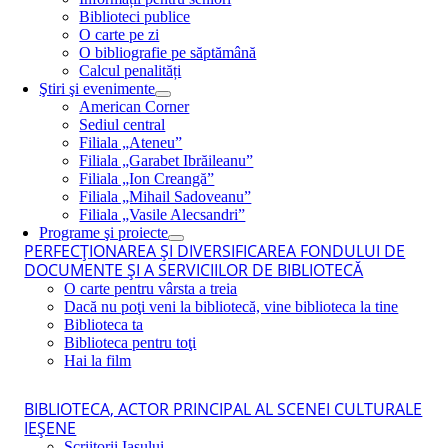
Biblioteci publice
O carte pe zi
O bibliografie pe săptămână
Calcul penalități
Ştiri şi evenimente
American Corner
Sediul central
Filiala „Ateneu”
Filiala „Garabet Ibrăileanu”
Filiala „Ion Creangă”
Filiala „Mihail Sadoveanu”
Filiala „Vasile Alecsandri”
Programe şi proiecte
PERFECŢIONAREA ŞI DIVERSIFICAREA FONDULUI DE
DOCUMENTE ŞI A SERVICIILOR DE BIBLIOTECĂ
O carte pentru vârsta a treia
Dacă nu poţi veni la bibliotecă, vine biblioteca la tine
Biblioteca ta
Biblioteca pentru toţi
Hai la film
BIBLIOTECA, ACTOR PRINCIPAL AL SCENEI CULTURALE
IEŞENE
Scriitorii Iaşului