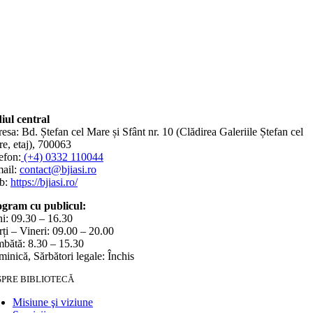
iul central
esa: Bd. Ștefan cel Mare și Sfânt nr. 10 (Clădirea Galeriile Ștefan cel
e, etaj), 700063
efon:
(+4) 0332 110044
ail:
contact@bjiasi.ro
b:
https://bjiasi.ro/
gram cu publicul:
i: 09.30 – 16.30
ți – Vineri: 09.00 – 20.00
bătă: 8.30 – 15.30
inică, Sărbători legale: Închis
SPRE BIBLIOTECĂ
Misiune şi viziune