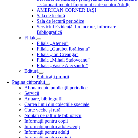
– Compartimentul Împrumut carte pentru Adulţi
AMERICAN CORNER IAŞI
Sala de lectură
Sala de lectură periodice
Serviciul Evidenţă, Prelucrare, Informare
Bibliografică
Filiale
Filiala „Ateneu”
Filiala „Garabet Ibrăileanu”
Filiala „Ion Creangă”
Filiala „Mihail Sadoveanu”
Filiala „Vasile Alecsandri”
Editură
Publicații proprii
Pagina cititorului
Abonamente publicaţii periodice
Servicii
Anuare, bibliografii
Cartea lunii din colecțiile speciale
Carte veche și rară
Noutăţi pe rafturile bibliotecii
Informații pentru copii
Informații pentru adolescenți
Informații pentru adulți
Informații pentru seniori