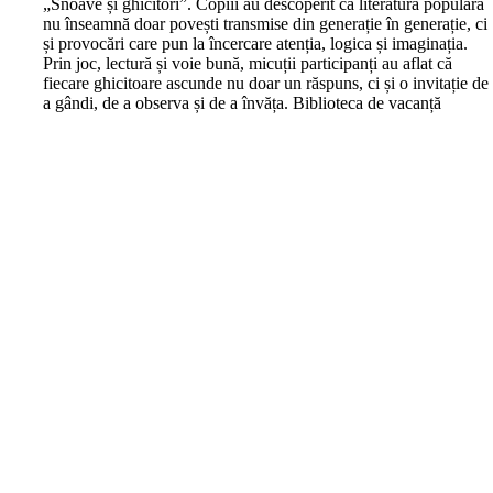
„Snoave și ghicitori”. Copiii au descoperit că literatura populară
nu înseamnă doar povești transmise din generație în generație, ci
și provocări care pun la încercare atenția, logica și imaginația.
Prin joc, lectură și voie bună, micuții participanți au aflat că
fiecare ghicitoare ascunde nu doar un răspuns, ci și o invitație de
a gândi, de a observa și de a învăța. Biblioteca de vacanță