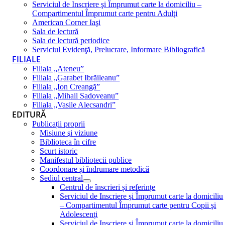
Serviciul de Inscriere şi Împrumut carte la domiciliu –
Compartimentul Împrumut carte pentru Adulţi
American Corner Iaşi
Sala de lectură
Sala de lectură periodice
Serviciul Evidenţă, Prelucrare, Informare Bibliografică
FILIALE
Filiala „Ateneu”
Filiala „Garabet Ibrăileanu”
Filiala „Ion Creangă”
Filiala „Mihail Sadoveanu”
Filiala „Vasile Alecsandri”
EDITURĂ
Publicații proprii
Misiune şi viziune
Biblioteca în cifre
Scurt istoric
Manifestul bibliotecii publice
Coordonare și îndrumare metodică
Sediul central
Centrul de înscrieri și referințe
Serviciul de Inscriere şi Împrumut carte la domiciliu
– Compartimentul Împrumut carte pentru Copii şi
Adolescenţi
Serviciul de Inscriere şi Împrumut carte la domiciliu