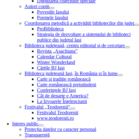
Digitizarea colecţiilor speciale
Autori copiii
Poveştile Iaşului
Poemele Iaşului
Coordonarea metodică a activităţii bibliotecilor din judeţ
ProBiblioteca
Strategia de dezvoltare a sistemului de biblioteci
publice din judeţul Iaşi
Biblioteca judeţeană, centru editorial şi de cercetare
Revista „Asachiana”
Calendar Cultural
Winter Wonderland
Cărţile BJ Iaşi
Biblioteca judeţeană Iaşi, în România şi în lume
Carte şi tradiţie românească
Carte românească pretutindeni
Conferințele BJ Iași
Cât de departe e America?
La Izvoarele Înţelepciunii
Festivalul „Teodorenii“
Festivalul Teodorenii
www.teodorenii.ro
Interes public
Protecția datelor cu caracter personal
Transparență