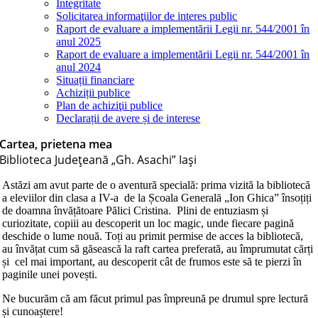
Integritate
Solicitarea informaţiilor de interes public
Raport de evaluare a implementării Legii nr. 544/2001 în
anul 2025
Raport de evaluare a implementării Legii nr. 544/2001 în
anul 2024
Situații financiare
Achiziții publice
Plan de achiziţii publice
Declarații de avere și de interese
Cartea, prietena mea
Biblioteca Judeţeană „Gh. Asachi” Iaşi
Astăzi am avut parte de o aventură specială: prima vizită la bibliotecă
a eleviilor din clasa a IV-a de la Școala Generalā „Ion Ghica” însoțiți
de doamna învățătoare Pălici Cristina. Plini de entuziasm și
curiozitate, copiii au descoperit un loc magic, unde fiecare pagină
deschide o lume nouă. Toți au primit permise de acces la bibliotecă,
au învățat cum să găsească la raft cartea preferată, au împrumutat cărți
și cel mai important, au descoperit cât de frumos este să te pierzi în
paginile unei povești.
Ne bucurăm că am făcut primul pas împreună pe drumul spre lectură
și cunoaștere!