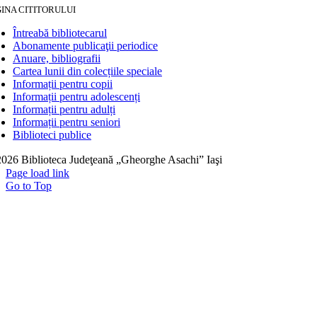
INA CITITORULUI
Întreabă bibliotecarul
Abonamente publicaţii periodice
Anuare, bibliografii
Cartea lunii din colecțiile speciale
Informații pentru copii
Informații pentru adolescenți
Informații pentru adulți
Informații pentru seniori
Biblioteci publice
026 Biblioteca Judeţeană „Gheorghe Asachi” Iaşi
Page load link
Go to Top