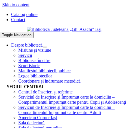
Skip to content
Catalog online
Contact
Toggle Navigation
Despre bibliotecă
Misiune şi viziune
Servicii
Biblioteca în cifre
Scurt istoric
Manifestul bibliotecii publice
Legea bibliotecilor
Coordonare și îndrumare metodică
SEDIUL CENTRAL
Centrul de înscrieri și referințe
Serviciul de Inscriere şi Împrumut carte la domiciliu –
Compartimentul Împrumut carte pentru Copii şi Adolescenţi
Serviciul de Inscriere şi Împrumut carte la domiciliu –
Compartimentul Împrumut carte pentru Adulţi
American Corner Iaşi
Sala de lectură
Sala de lectură periodice