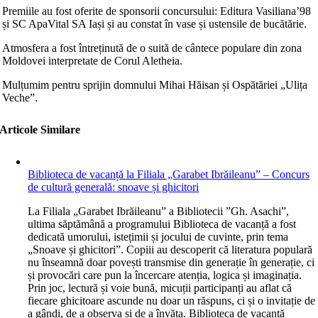
Premiile au fost oferite de sponsorii concursului: Editura Vasilianaʼ98
și SC ApaVital SA Iași și au constat în vase și ustensile de bucătărie.
Atmosfera a fost întreținută de o suită de cântece populare din zona
Moldovei interpretate de Corul Aletheia.
Mulțumim pentru sprijin domnului Mihai Hăisan și Ospătăriei „Ulița
Veche”.
Articole Similare
Biblioteca de vacanță la Filiala „Garabet Ibrăileanu” – Concurs
de cultură generală: snoave și ghicitori
L
a Filiala „Garabet Ibrăileanu” a Bibliotecii ”Gh. Asachi”,
ultima săptămână a programului Biblioteca de vacanță a fost
dedicată umorului, istețimii și jocului de cuvinte, prin tema
„Snoave și ghicitori”. Copiii au descoperit că literatura populară
nu înseamnă doar povești transmise din generație în generație, ci
și provocări care pun la încercare atenția, logica și imaginația.
Prin joc, lectură și voie bună, micuții participanți au aflat că
fiecare ghicitoare ascunde nu doar un răspuns, ci și o invitație de
a gândi, de a observa și de a învăța. Biblioteca de vacanță