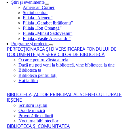
Ştiri şi evenimente
American Corner
Sediul central
Filiala „Ateneu”
Filiala „Garabet Ibrăileanu”
Filiala „Ion Creangă”
Filiala „Mihail Sadoveanu”
Filiala „Vasile Alecsandri”
Programe şi proiecte
PERFECŢIONAREA ŞI DIVERSIFICAREA FONDULUI DE
DOCUMENTE ŞI A SERVICIILOR DE BIBLIOTECĂ
O carte pentru vârsta a treia
Dacă nu poţi veni la bibliotecă, vine biblioteca la tine
Biblioteca ta
Biblioteca pentru toţi
Hai la film
BIBLIOTECA, ACTOR PRINCIPAL AL SCENEI CULTURALE
IEŞENE
Scriitorii Iaşului
Ora de muzică
Provocările culturii
Nocturna bibliotecilor
BIBLIOTECA ŞI COMUNITATEA