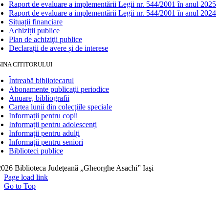
Raport de evaluare a implementării Legii nr. 544/2001 în anul 2025
Raport de evaluare a implementării Legii nr. 544/2001 în anul 2024
Situații financiare
Achiziții publice
Plan de achiziţii publice
Declarații de avere și de interese
INA CITITORULUI
Întreabă bibliotecarul
Abonamente publicaţii periodice
Anuare, bibliografii
Cartea lunii din colecțiile speciale
Informații pentru copii
Informații pentru adolescenți
Informații pentru adulți
Informații pentru seniori
Biblioteci publice
026 Biblioteca Judeţeană „Gheorghe Asachi” Iaşi
Page load link
Go to Top