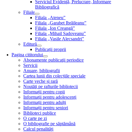
Serviciul Evidenţă, Prelucrare, Informare
Bibliografică
Filiale
Filiala „Ateneu”
Filiala „Garabet Ibrăileanu”
Filiala „Ion Creangă”
Filiala „Mihail Sadoveanu”
Filiala „Vasile Alecsandri”
Editură
Publicații proprii
Pagina cititorului
Abonamente publicaţii periodice
Servicii
Anuare, bibliografii
Cartea lunii din colecțiile speciale
Carte veche și rară
Noutăţi pe rafturile bibliotecii
Informații pentru copii
Informații pentru adolescenți
Informații pentru adulți
Informații pentru seniori
Biblioteci publice
O carte pe zi
O bibliografie pe săptămână
Calcul penalități