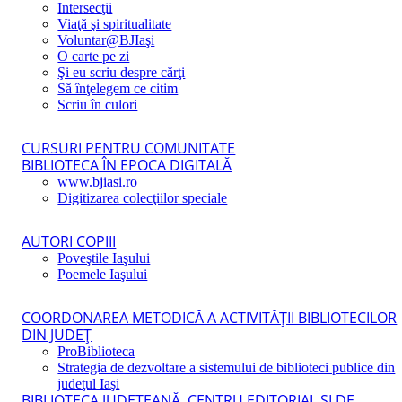
Intersecţii
Viaţă şi spiritualitate
Voluntar@BJIaşi
O carte pe zi
Şi eu scriu despre cărţi
Să înţelegem ce citim
Scriu în culori
CURSURI PENTRU COMUNITATE
BIBLIOTECA ÎN EPOCA DIGITALĂ
www.bjiasi.ro
Digitizarea colecţiilor speciale
AUTORI COPIII
Poveştile Iaşului
Poemele Iaşului
COORDONAREA METODICĂ A ACTIVITĂŢII BIBLIOTECILOR
DIN JUDEŢ
ProBiblioteca
Strategia de dezvoltare a sistemului de biblioteci publice din
judeţul Iaşi
BIBLIOTECA JUDEŢEANĂ, CENTRU EDITORIAL ŞI DE