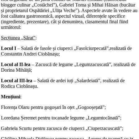
blogger culinar „Costăchel”), Gabriel Toma și Mihai Hăisan (bucătar
și proprietarul Ospătăriei „Ulița Veche”). Aspectele avute în vedere au
fost calitatea gastronomică, aspectul vizual, diferențele specifice
(ingrediente, prezentare), cât și denumirea, clasamentul final fiind
următorul:
Secțiunea „Sărat”
:
Locul I
– Salată de fasole și ciuperci „Fasolciurpecată”,realizată de
Constantin Andrei Ciobănașu;
Locul al II-lea
– Zacuscă de legume „Legumzacuscată”, realizată de
Dorina Mihăiță;
Locul al III-lea
– Salată de ardei iuți „Salardeiată”, realizată de
Rodica Ciobănașu.
Mențiuni
:
Florența Olaru pentru gogoșari în oțet „Gogooșețată”;
Loredana Șeremet pentru tocanade legume „Legumtocănată”;
Gabriela Scurtu pentru zacusca de ciuperci „Ciuperzacuscată”;
Cătălina Mihaela Didilescu pentru zacusca „Arome de toamnă cu iz