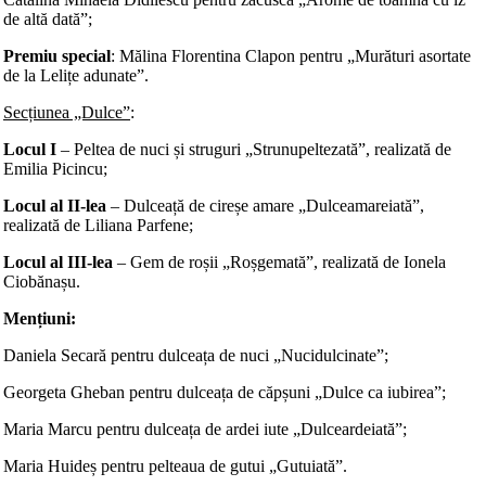
de altă dată”;
Premiu special
: Mălina Florentina Clapon pentru „Murături asortate
de la Lelițe adunate”.
Secțiunea „Dulce”
:
Locul I
– Peltea de nuci și struguri „Strunupeltezată”, realizată de
Emilia Picincu;
Locul al II-lea
– Dulceață de cireșe amare „Dulceamareiată”,
realizată de Liliana Parfene;
Locul al III-lea
– Gem de roșii „Roșgemată”, realizată de Ionela
Ciobănașu.
Men
ț
iuni:
Daniela Secară pentru dulceața de nuci „Nucidulcinate”;
Georgeta Gheban pentru dulceața de căpșuni „Dulce ca iubirea”;
Maria Marcu pentru dulceața de ardei iute „Dulceardeiată”;
Maria Huideș pentru pelteaua de gutui „Gutuiată”.