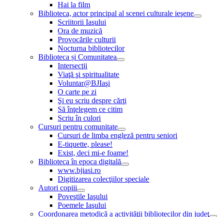
Hai la film
Biblioteca, actor principal al scenei culturale ieşene
Scriitorii Iaşului
Ora de muzică
Provocările culturii
Nocturna bibliotecilor
Biblioteca și Comunitatea
Intersecţii
Viaţă şi spiritualitate
Voluntar@BJIaşi
O carte pe zi
Şi eu scriu despre cărţi
Să înţelegem ce citim
Scriu în culori
Cursuri pentru comunitate
Cursuri de limba engleză pentru seniori
E-tiquette, please!
Exist, deci mi-e foame!
Biblioteca în epoca digitală
www.bjiasi.ro
Digitizarea colecţiilor speciale
Autori copiii
Poveştile Iaşului
Poemele Iaşului
Coordonarea metodică a activităţii bibliotecilor din judeţ