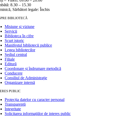
ți – Vineri: 09.00 – 20.00
bătă: 8.30 – 15.30
inică, Sărbători legale: Închis
SPRE BIBLIOTECĂ
Misiune şi viziune
Servicii
Biblioteca în cifre
Scurt istoric
Manifestul bibliotecii publice
Legea bibliotecilor
Sediul central
Filiale
Editură
Coordonare și îndrumare metodică
Conducere
Consiliul de Administrație
Organizare internă
ERES PUBLIC
Protecția datelor cu caracter personal
Transparență
Integritate
Solicitarea informaţiilor de interes public