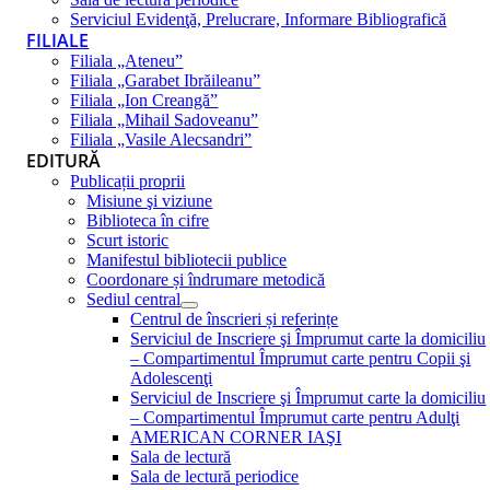
Serviciul Evidenţă, Prelucrare, Informare Bibliografică
FILIALE
Filiala „Ateneu”
Filiala „Garabet Ibrăileanu”
Filiala „Ion Creangă”
Filiala „Mihail Sadoveanu”
Filiala „Vasile Alecsandri”
EDITURĂ
Publicații proprii
Misiune şi viziune
Biblioteca în cifre
Scurt istoric
Manifestul bibliotecii publice
Coordonare și îndrumare metodică
Sediul central
Centrul de înscrieri și referințe
Serviciul de Inscriere şi Împrumut carte la domiciliu
– Compartimentul Împrumut carte pentru Copii şi
Adolescenţi
Serviciul de Inscriere şi Împrumut carte la domiciliu
– Compartimentul Împrumut carte pentru Adulţi
AMERICAN CORNER IAŞI
Sala de lectură
Sala de lectură periodice