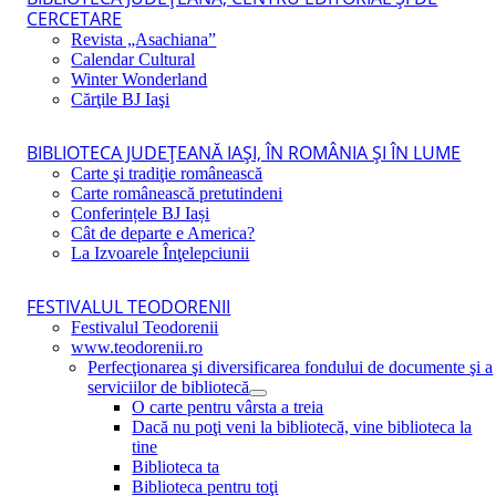
CERCETARE
Revista „Asachiana”
Calendar Cultural
Winter Wonderland
Cărţile BJ Iaşi
BIBLIOTECA JUDEŢEANĂ IAŞI, ÎN ROMÂNIA ŞI ÎN LUME
Carte şi tradiţie românească
Carte românească pretutindeni
Conferințele BJ Iași
Cât de departe e America?
La Izvoarele Înţelepciunii
FESTIVALUL TEODORENII
Festivalul Teodorenii
www.teodorenii.ro
Perfecţionarea şi diversificarea fondului de documente şi a
serviciilor de bibliotecă
O carte pentru vârsta a treia
Dacă nu poţi veni la bibliotecă, vine biblioteca la
tine
Biblioteca ta
Biblioteca pentru toţi