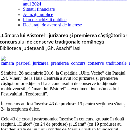
anul 2024
Situații financiare
Achiziții publice
Plan de achiziţii publice
Declarații de avere și de interese
„Cămara lui Păstorel”: jurizarea și premierea câștigătorilor
concursului de conserve tradiționale românești
Biblioteca Judeţeană „Gh. Asachi” Iaşi
Sâmbătă, 26 noiembrie 2016, la Ospătăria „Ulița Veche” din Pasajul
„Sf. Vineri” de la Hala Centrală a avut loc jurizarea și premierea
câștigătorilor ediției a II-a a concursului de conserve tradiționale
moldovenești „Cămara lui Păstorel” – eveniment inclus în cadrul
Festivalului „Teodorenii”.
În concurs au fost înscrise 43 de produse: 19 pentru secțiunea sărat și
24 la secțiunea dulce.
Cele 43 de creații gastronomice înscrise în concurs, grupate în două
secțiuni, „Dulce” (cu 24 de produse) și „Sărat” (cu 19 produse) au
fost degustate de un juriu condus de Marius Cristian (cunoscutul