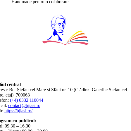
Handmade pentru o colaborare
iul central
esa: Bd. Ștefan cel Mare și Sfânt nr. 10 (Clădirea Galeriile Ștefan cel
e, etaj), 700063
efon:
(+4) 0332 110044
ail:
contact@bjiasi.ro
b:
https://bjiasi.ro/
gram cu publicul:
i: 09.30 – 16.30