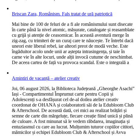
Briscan Zara, Românism. Fals tratat de ură patriotică
M
ai bine de 100 de feluri de a fi ale românismului sunt disecate
în carte până la nivel atomic, măsurate, catalogate și reasamblate
cu grijă și atenție de ceasornicar. În această aventură merge în
zig-zag, cu trimiteri de un curaj care te năucește. Te întrebi dacă
uneori este liberal rebel, iar alteori preot de modă veche. Este
îngăduitor acolo unde unii ar aștepta intrasingența, și taie în
carne vie în alte locuri, unde alții invocă cutume de neschimbat.
De aceea cartea de față va provoca scandal. Este o integrală a
Amintiri de vacanță – atelier creativ
J
oi, 06 august 2026, la Biblioteca Județeană „Gheorghe Asachi”
Iași - Compartimentul Împrumut carte pentru Copii și
Adolescenți s-a desfășurat cel de-al doilea atelier creativ
coordonat de OHANA și colaboratorii săi de la Edubloom Club
& Afterschool. De această dată, cei mici au realizat brățări și
semne de carte din mărgeluțe, fiecare creație fiind unică și plină
de culoare. A fost minunat să le vedem răbdarea, imaginația și
entuziasmul cu care au lucrat. Mulțumim tuturor copiilor cititori,
mămicilor și echipei Edubloom Club & Afterschool și Avva